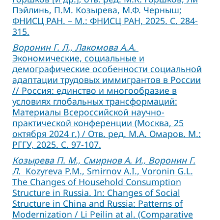
Пэйлинь, П.М. Козырева, М.Ф. Черныш;
ФНИСЦ РАН. – М.: ФНИСЦ РАН, 2025. С. 284-
315.
Воронин Г. Л., Лакомова А.А.
Экономические, социальные и
демографические особенности социальной
адаптации трудовых иммигрантов в России
// Россия: единство и многообразие в
условиях глобальных трансформаций:
Материалы Всероссийской научно-
практической конференции (Москва, 25
октября 2024 г.) / Отв. ред. М.А. Омаров. М.:
РГГУ, 2025. С. 97-107.
Козырева П. М., Смирнов А. И., Воронин Г.
Л.
Kozyreva P.M., Smirnov A.I., Voronin G.L.
The Changes of Household Consumption
Structure in Russia. In: Changes of Social
Structure in China and Russia: Patterns of
Modernization / Li Peilin at al. (Comparative