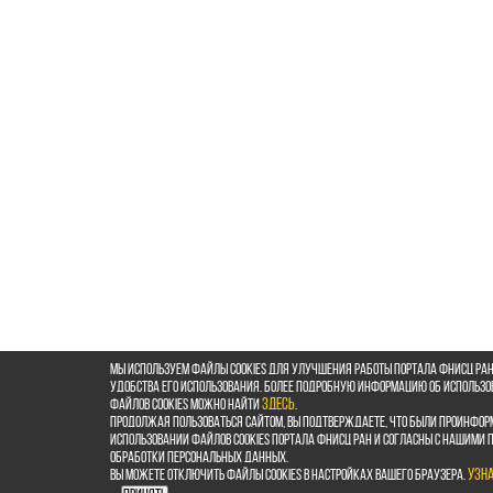
Мы используем файлы cookies для улучшения работы портала ФНИСЦ РАН
удобства его использования. Более подробную информацию об использ
файлов cookies можно найти
здесь
.
Продолжая пользоваться сайтом, Вы подтверждаете, что были проинфор
использовании файлов cookies портала ФНИСЦ РАН и согласны с нашими
обработки персональных данных.
Вы можете отключить файлы cookies в настройках Вашего браузера.
Узн