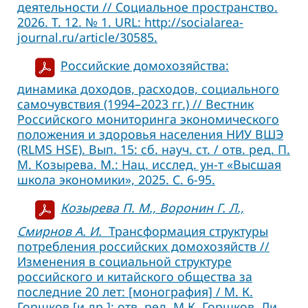
деятельности // Социальное пространство.
2026. Т. 12. № 1. URL: http://socialarea-
journal.ru/article/30585.
Российские домохозяйства:
динамика доходов, расходов, социального
самочувствия (1994–2023 гг.) // Вестник
Российского мониторинга экономического
положения и здоровья населения НИУ ВШЭ
(RLMS HSE). Вып. 15: сб. науч. ст. / отв. ред. П.
М. Козырева. М.: Нац. исслед. ун-т «Высшая
школа экономики», 2025. С. 6-95.
Козырева П. М., Воронин Г. Л.,
Смирнов А. И.
Трансформация структуры
потребления российских домохозяйств //
Изменения в социальной структуре
российского и китайского общества за
последние 20 лет: [монография] / М. К.
Горшков [и др.]; отв. ред. М.К. Горшков, Ли