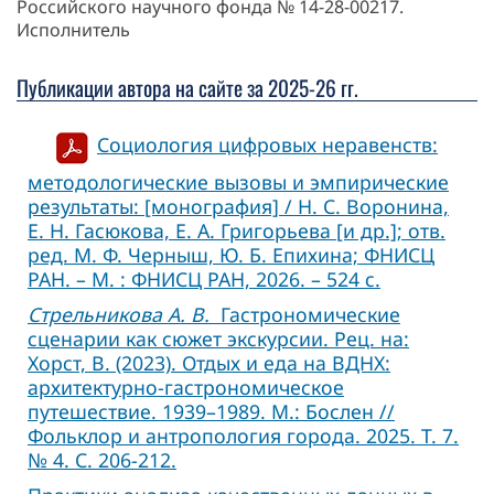
Российского научного фонда № 14-28-00217.
Исполнитель
Публикации автора на сайте за 2025-26 гг.
Социология цифровых неравенств:
методологические вызовы и эмпирические
результаты: [монография] / Н. С. Воронина,
Е. Н. Гасюкова, Е. А. Григорьева [и др.]; отв.
ред. М. Ф. Черныш, Ю. Б. Епихина; ФНИСЦ
РАН. – М. : ФНИСЦ РАН, 2026. – 524 с.
Стрельникова А. В.
Гастрономические
сценарии как сюжет экскурсии. Рец. на:
Хорст, В. (2023). Отдых и еда на ВДНХ:
архитектурно-гастрономическое
путешествие. 1939–1989. М.: Бослен //
Фольклор и антропология города. 2025. Т. 7.
№ 4. С. 206-212.