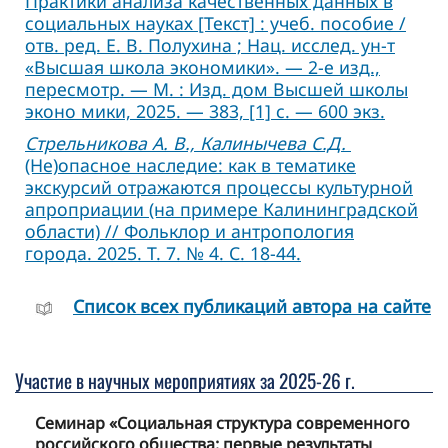
Практики анализа качественных данных в
социальных науках [Текст] : учеб. пособие /
отв. ред. Е. В. Полухина ; Нац. исслед. ун-т
«Высшая школа экономики». — 2-е изд.,
пересмотр. — М. : Изд. дом Высшей школы
эконо мики, 2025. — 383, [1] с. — 600 экз.
Стрельникова А. В., Калинычева С.Д.
(Не)опасное наследие: как в тематике
экскурсий отражаются процессы культурной
апроприации (на примере Калининградской
области) // Фольклор и антропология
города. 2025. Т. 7. № 4. С. 18-44.
Cписок всех публикаций автора на сайте
Участие в научных мероприятиях за 2025-26 г.
Семинар «Социальная структура современного
российского общества: первые результаты