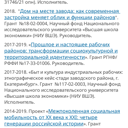
31746/21 опн). Исполнитель.
Дом на месте завода: как современная
2018. "
застройка меняет облик и функции районов
".
Грант №18-02-0004, Научный фонд Национального
исследовательского университета «Высшая школа
экономики» (НИУ ВШЭ). Руководитель.
Прошлое и настоящее рабочих
2017-2019. «
районов: трансформации социокультурной и
территориальной идентичности
». Грант РГНФ/
РФФИ №17-33-01006. Руководитель.
2017-2018. «Быт и культура индустриальных рабочих:
этнографическое кейс-стади заводского района, г.
Екатеринбург». Грант №117-02-0003, Научный фонд
Национального исследовательского университета
«Высшая школа экономики» (НИУ ВШЭ).
Исполнитель.
Межпоколенная социальная
2014-2019. Проект «
мобильность от ХХ века к ХХI: четыре
генерации российской истории
». Грант