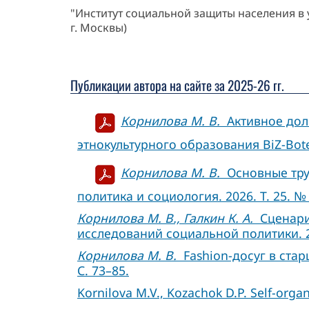
"Институт социальной защиты населения в
г. Москвы)
Публикации автора на сайте за 2025-26 гг.
Корнилова М. В.
Активное долг
этнокультурного образования BiZ-Bote. 
Корнилова М. В.
Основные труд
политика и социология. 2026. Т. 25. № 1
Корнилова М. В., Галкин К. А.
Сценарии
исследований социальной политики. 202
Корнилова М. В.
Fashion-досуг в стар
С. 73–85.
Kornilova M.V., Kozachok D.P. Self-organi