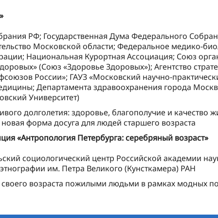
»
рания РФ; Государственная Дума Федерального Собран
тельство Московской области; Федеральное медико-био
ации; Национальная Курортная Ассоциация; Союз орган
доровых» (Союз «Здоровье Здоровых»); Агентство страт
союзов России»; ГАУЗ «Московский научно-практическ
едицины; Департамента здравоохранения города Москв
овский Университет)
вого долголетия: здоровье, благополучие и качество 
 новая форма досуга для людей старшего возраста
ция «Антропология Петербурга: серебряный возраст»
ский социологический центр Российской академии наук
этнографии им. Петра Великого (Кунсткамера) РАН
своего возраста пожилыми людьми в рамках модных по