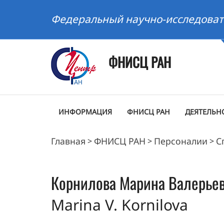
Федеральный научно-исследоват
ФНИСЦ РАН
ИНФОРМАЦИЯ
ФНИСЦ РАН
ДЕЯТЕЛЬН
Главная
ФНИСЦ РАН
Персоналии
С
>
>
>
Корнилова
Марина Валерье
Marina V. Kornilova