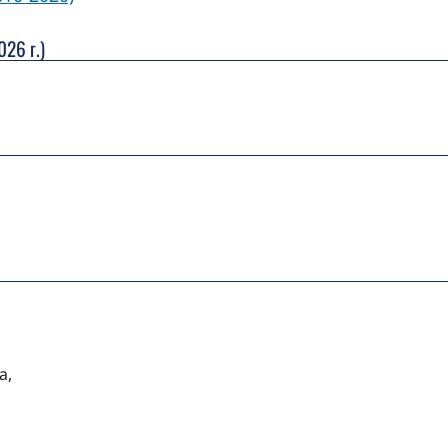
26 г.)
а,