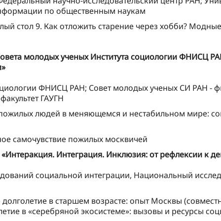
Федеральный научно-исследовательский центр РАН; Унив
информации по общественным наукам
лый стол 9. Как отложить старение через хобби? Модные
овета молодых ученых Института социологии ФНИСЦ РАН
и»
оциологии ФНИСЦ РАН; Совет молодых ученых СИ РАН - 
факультет ГАУГН
 пожилых людей в меняющемся и нестабильном мире: со
ное самочувствие пожилых москвичей
Интеракция. Интеграция. Инклюзия: от рефлексии к д
дований социальной интеграции, Национальный исслед
долголетие в старшем возрасте: опыт Москвы (совместно
олетие в «серебряной экосистеме»: вызовы и ресурсы с