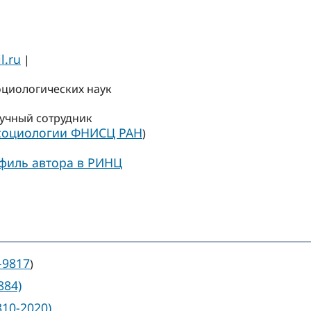
.ru
|
оциологических наук
учный сотрудник
 социологии ФНИСЦ РАН
)
филь автора в РИНЦ
-9817
)
884)
810-2020)