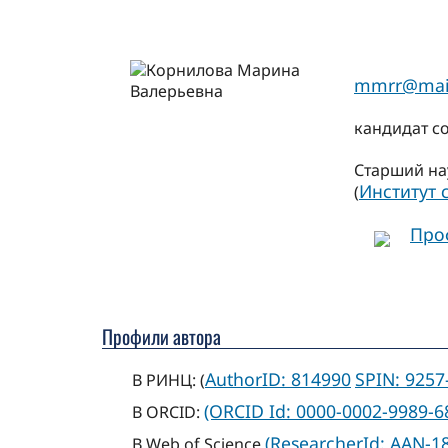
mmrr@mail
кандидат с
Старший на
Институт
(
Про
Профили автора
AuthorID: 814990
SPIN: 9257
В РИНЦ: (
(ORCID Id: 0000-0002-9989-6
В ORCID:
(ResearcherId: AAN-1
В Web of Science