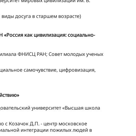
ерситет мировых цивилизаций им. В.
 виды досуга в старшем возрасте)
 «Россия как цивилизация: социально-
филиала ФНИСЦ РАН; Совет молодых ученых
циальное самочувствие, цифровизация,
ействию»
овательский университет «Высшая школа
 с Козачок Д.П. - центр московское
оциальной интеграции пожилых людей в