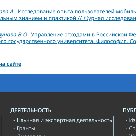
ова А.
Исследование опыта пользователей мобиль
ьным знанием и практикой // Журнал исследований
рунова В.О.
Управление отходами в Российской Ф
го государственного университета. Философия. Со
на сайте
ДЕЯТЕЛЬНОСТЬ
ПУБ
- Научная и экспертная деятельность
- И
- Гранты
- С