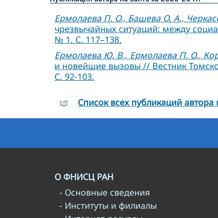
Ермолаева П. О., Башева О. А., Черкас
чрезвычайных ситуаций: между социал
№ 1. С. 117–138.
Ермолаева Ю. В., Ермолаева П. О., Ко
и новейшие вызовы // Вестник Томско
С. 92-103.
Cписок всех публикаций автора 
О ФНИСЦ РАН
- Основные сведения
- Институты и филиалы