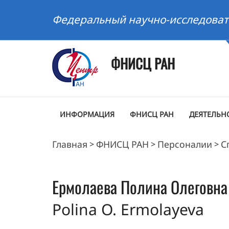
Федеральный научно-исследоват
ФНИСЦ РАН
ИНФОРМАЦИЯ
ФНИСЦ РАН
ДЕЯТЕЛЬН
Главная
ФНИСЦ РАН
Персоналии
С
>
>
>
Ермолаева
Полина Олеговна
Polina O. Ermolayeva