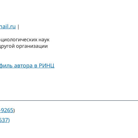
ail.ru
|
оциологических наук
другой организации
филь автора в РИНЦ
-9265
)
537)