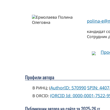
polina-e@m
кандидат с
Сотрудник 
Про
Профили автора
AuthorID: 570990
SPIN: 4407
В РИНЦ: (
(ORCID Id: 0000-0001-7522-9
В ORCID:
Публикации автора на сайте за 2025-26 гг.