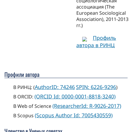
социологическая
ассоциация (The
European Sociological
Association), 2011-2013
гг.)
Профиль
автора в РИНЦ
Профили автора
AuthorID: 74246
SPIN: 6226-9296
В РИНЦ: (
)
(ORCID Id: 0000-0001-8818-3240)
В ORCID:
(ResearcherId: R-9026-2017)
В Web of Science
(Scopus Author Id: 7005430559)
В Scopus
Членство в Ученых сoветах