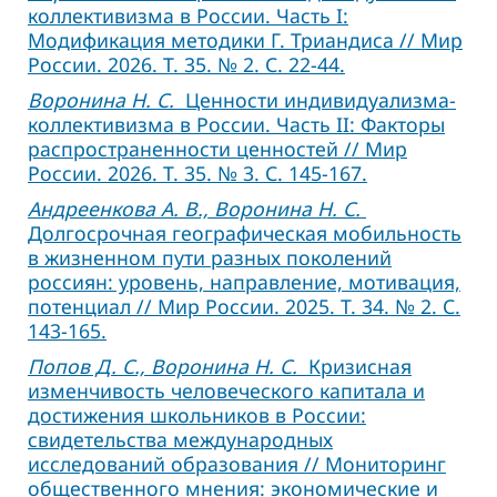
коллективизма в России. Часть I:
Модификация методики Г. Триандиса // Мир
России. 2026. Т. 35. № 2. С. 22-44.
Воронина Н. С.
Ценности индивидуализма-
коллективизма в России. Часть II: Факторы
распространенности ценностей // Мир
России. 2026. Т. 35. № 3. С. 145-167.
Андреенкова А. В., Воронина Н. С.
Долгосрочная географическая мобильность
в жизненном пути разных поколений
россиян: уровень, направление, мотивация,
потенциал // Мир России. 2025. Т. 34. № 2. С.
143-165.
Попов Д. С., Воронина Н. С.
Кризисная
изменчивость человеческого капитала и
достижения школьников в России:
свидетельства международных
исследований образования // Мо­ниторинг
общественного мнения: экономические и