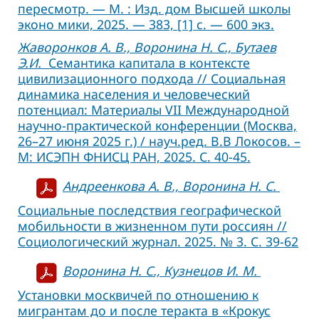
пересмотр. — М. : Изд. дом Высшей школы
эконо мики, 2025. — 383, [1] с. — 600 экз.
Жаворонков А. В., Воронина Н. С., Бутаев
Э.И.
Семантика капитала в контексте
цивилизационного подхода // Социальная
динамика населения и человеческий
потенциал: Материалы VII Международной
научно-практической конференции (Москва,
26–27 июня 2025 г.) / науч.ред. В.В Локосов. –
М: ИСЭПН ФНИСЦ РАН, 2025. С. 40-45.
Андреенкова А. В., Воронина Н. С.
Социальные последствия географической
мобильности в жизненном пути россиян //
Социологический журнал. 2025. № 3. С. 39-62
Воронина Н. С., Кузнецов И. М.
Установки москвичей по отношению к
мигрантам до и после теракта в «Крокус