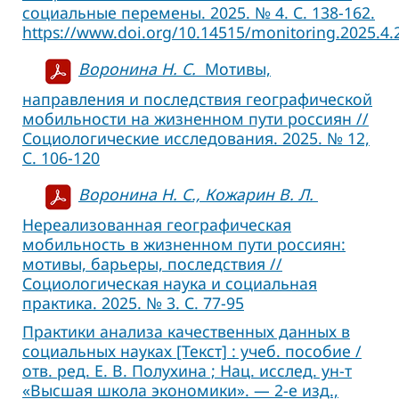
социальные перемены. 2025. № 4. С. 138-162.
https://www.doi.org/10.14515/monitoring.2025.4.
Воронина Н. С.
Мотивы,
направления и последствия географической
мобильности на жизненном пути россиян //
Социологические исследования. 2025. № 12,
C. 106-120
Воронина Н. С., Кожарин В. Л.
Нереализованная географическая
мобильность в жизненном пути россиян:
мотивы, барьеры, последствия //
Социологическая наука и социальная
практика. 2025. № 3. С. 77-95
Практики анализа качественных данных в
социальных науках [Текст] : учеб. пособие /
отв. ред. Е. В. Полухина ; Нац. исслед. ун-т
«Высшая школа экономики». — 2-е изд.,