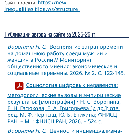
https://new-
Сайт проекта:
inequalities.tilda.ws/structure
Публикации автора на сайте за 2025-26 гг.
Воронина Н. С.
Восприятие затрат времени
на домашнюю работу среди мужчин и
женщин в России // Мониторинг
общественного мнения: экономические и
социальные перемены. 2026. № 2. С. 122-145.
Социология цифровых неравенств:
методологические вызовы и эмпирические
результаты: [монография] / Н. С. Воронина,
Е. Н. Гасюкова, Е. А. Григорьева [и др.]; отв.
ред. М. Ф. Черныш, Ю. Б. Епихина; ФНИСЦ
РАН. – М. : ФНИСЦ РАН, 2026. – 524 с.
Воронина Н. С.
Ценности индивидуализма-