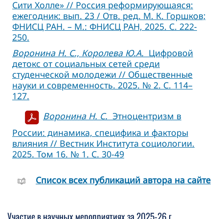
Сити Холле» // Россия реформирующаяся:
ежегодник: вып. 23 / Отв. ред. М. К. Горшков;
ФНИСЦ РАН. – М.: ФНИСЦ РАН, 2025. С. 222-
250.
Воронина Н. С., Королева Ю.А.
Цифровой
детокс от социальных сетей среди
студенческой молодежи // Общественные
науки и современность. 2025. № 2. С. 114–
127.
Воронина Н. С.
Этноцентризм в
России: динамика, специфика и факторы
влияния // Вестник Института социологии.
2025. Том 16. № 1. C. 30-49
Cписок всех публикаций автора на сайте
Участие в научных мероприятиях за 2025-26 г.