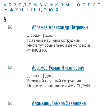
А
Б
В
Г
Д
Е
Ж
З
И
Й
К
Л
М
Н
О
П
Р
С
Т
У
Ф
Х
Ц
Ч
Ш
Щ
Э
Ю
Я
А
Абрамов Александр Петрович
д.соц.н. | доц.
Главный научный сотрудник
Институт социальной демографии
ФНИСЦ РАН
Абрамов Роман Николаевич
д.соц.н. | доц.
Ведущий научный сотрудник
Институт социологии ФНИСЦ РАН
Адамьянц Тамара Завеновна