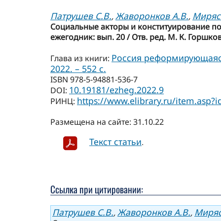
Патрушев С.В.
Жаворонков А.В.
Миряс
,
,
Социальные акторы и конституирование пол
ежегодник: вып. 20 / Отв. ред. М. К. Горшко
Россия реформирующаяся:
Глава из книги:
2022. – 552 с.
ISBN 978-5-94881-536-7
10.19181/ezheg.2022.9
DOI:
https://www.elibrary.ru/item.asp?
РИНЦ:
Размещена на сайте: 31.10.22
Текст статьи
.
Ссылка при цитировании:
Патрушев С.В.
Жаворонков А.В.
Миряс
,
,