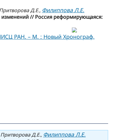
Филиппова Л.Е.
 Притворова Д.Е.,
ий изменений // Россия реформирующаяся:
НИСЦ РАН. – М. : Новый Хронограф,
Филиппова Л.Е.
, Притворова Д.Е.,