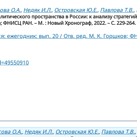
ова О.А.
Недяк И.Л.
Островская Ю.Е.
Павлова Т.В.
,
,
,
,
итического пространства в России: к анализу стратег
в; ФНИСЦ РАН. – М. : Новый Хронограф, 2022. – С. 229-264.
 ежегодник: вып. 20 / Отв. ред. М. К. Горшков; Ф
id=49550910
ова О.А.
Недяк И.Л.
Островская Ю.Е.
Павлова Т.В.
,
,
,