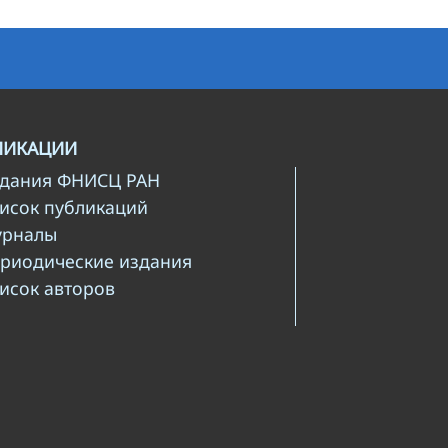
ЛИКАЦИИ
здания ФНИСЦ РАН
писок публикаций
урналы
ериодические издания
писок авторов