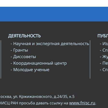
ДЕЯТЕЛЬНОСТЬ
ПУБ
- Научная и экспертная деятельность
- И
- Гранты
- С
- Диссоветы
- Ж
- Координационный центр
- П
- Молодые ученые
- С
Москва, ул. Кржижановского, д.24/35, к.5
www.fnisc.ru
НИСЦ РАН просьба давать ссылку на
.