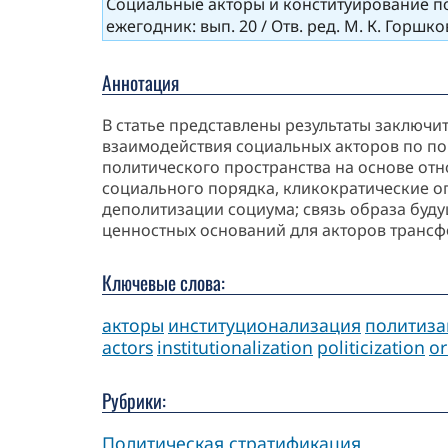
Социальные акторы и конституирование по
ежегодник: вып. 20 / Отв. ред. М. К. Горшко
Аннотация
В статье представлены результаты заключи
взаимодействия социальных акторов по по
политического пространства на основе от
социального порядка, кликократические о
деполитизации социума; связь образа буд
ценностных оснований для акторов трансф
Ключевые слова:
акторы
институционализация
политиза
actors
institutionalization
politicization
or
Рубрики:
Политическая стратификация