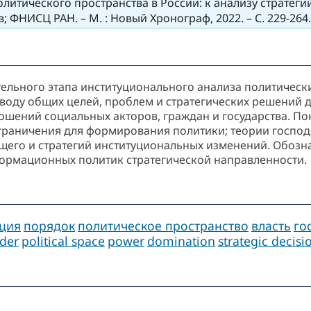
литического пространства в России: к анализу стратег
в; ФНИСЦ РАН. – М. : Новый Хронограф, 2022. – С. 229-264
тельного этапа институционального анализа политическ
воду общих целей, проблем и стратегических решений д
ношений социальных акторов, граждан и государства. П
граничения для формирования политики; теории господ
ущего и стратегий институциональных изменений. Обоз
ормационных политик стратегической направленности.
ция
порядок
политическое пространство
власть
го
der
political space
power
domination
strategic decisi