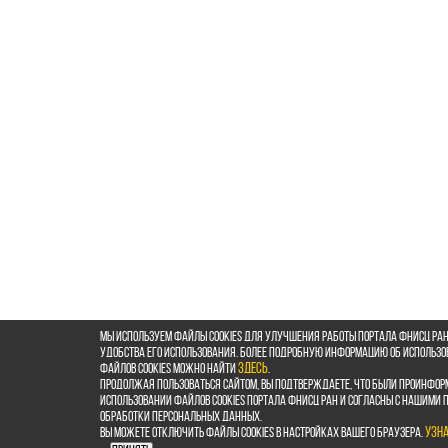
Мы используем файлы cookies для улучшения работы портала ФНИСЦ РАН
удобства его использования. Более подробную информацию об использ
файлов cookies можно найти
здесь
.
Продолжая пользоваться сайтом, Вы подтверждаете, что были проинфор
использовании файлов cookies портала ФНИСЦ РАН и согласны с нашими
обработки персональных данных.
Вы можете отключить файлы cookies в настройках Вашего браузера.
Узн