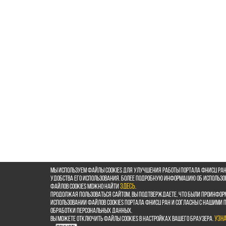
Мы используем файлы cookies для улучшения работы портала ФНИСЦ РАН
удобства его использования. Более подробную информацию об использ
файлов cookies можно найти
здесь
.
Продолжая пользоваться сайтом, Вы подтверждаете, что были проинфор
использовании файлов cookies портала ФНИСЦ РАН и согласны с нашими
обработки персональных данных.
Вы можете отключить файлы cookies в настройках Вашего браузера.
Узн