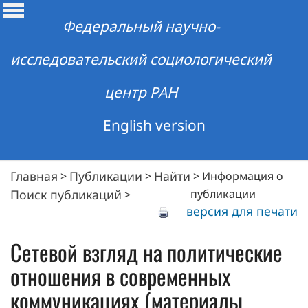
Федеральный научно-
исследовательский социологический
центр РАН
English version
Главная
Публикации
Найти
>
>
>
Информация о
Поиск публикаций
публикации
>
версия для печати
Сетевой взгляд на политические
отношения в современных
коммуникациях (материалы