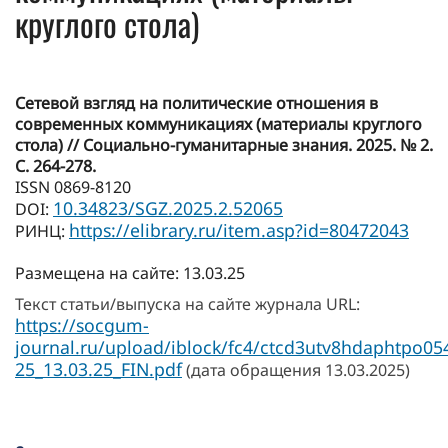
круглого стола)
Сетевой взгляд на политические отношения в
современных коммуникациях (материалы круглого
стола) // Социально-гуманитарные знания. 2025. № 2.
С. 264-278.
ISSN 0869-8120
10.34823/SGZ.2025.2.52065
DOI:
https://elibrary.ru/item.asp?id=80472043
РИНЦ:
Размещена на сайте: 13.03.25
Текст статьи/выпуска на сайте журнала URL:
https://socgum-
journal.ru/upload/iblock/fc4/ctcd3utv8hdaphtp
25_13.03.25_FIN.pdf
(дата обращения 13.03.2025)