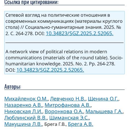
Ссылка при цитировании:
Сетевой взгляд на политические отношения в
современных коммуникациях (материалы круглого
стола) // Социально-гуманитарные знания. 2025. №
10.34823/SGZ.2025.2.52065.
2. С. 264-278. DOI:
A network view of political relations in modern
communications (materials of the round table). Socio-
humanitarian knowledge. 2025. No. 2. Pp. 264-278.
10.34823/SGZ.2025.2.52065.
DOI:
Авторы:
Михайленок О.М.
Левченко Н.В.
Щенина О.Г.
,
,
,
Назаренко А.В.
Митрофанова А.В.
,
,
Никовская Л.И.
Воронкова О.А.
Малышева Г.А.
,
,
,
Люблинский В.В.
Шиманская Э.С.
,
,
Макушина Л.В.
Брега А.В.
, Брега Г.В.,