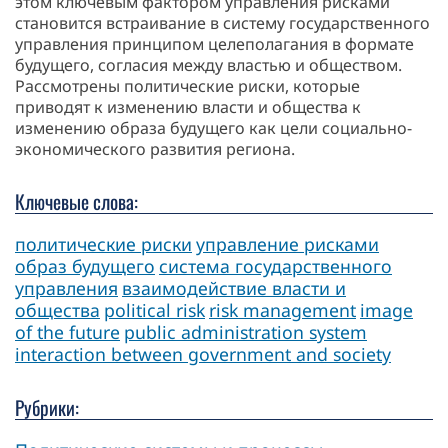
этом ключевым фактором управления рисками
становится встраивание в систему государственного
управления принципом целеполагания в формате
будущего, согласия между властью и обществом.
Рассмотрены политические риски, которые
приводят к изменению власти и общества к
изменению образа будущего как цели социально-
экономического развития региона.
Ключевые слова:
политические риски
управление рисками
образ будущего
система государственного
управления
взаимодействие власти и
общества
political risk
risk management
image
of the future
public administration system
interaction between government and society
Рубрики: