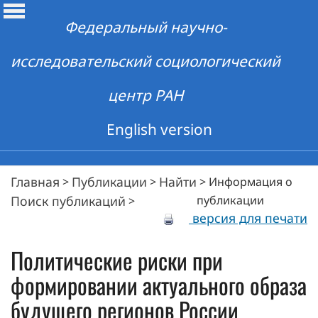
Федеральный научно-
исследовательский социологический
центр РАН
English version
Главная
Публикации
Найти
>
>
>
Информация о
Поиск публикаций
публикации
>
версия для печати
Политические риски при
формировании актуального образа
будущего регионов России