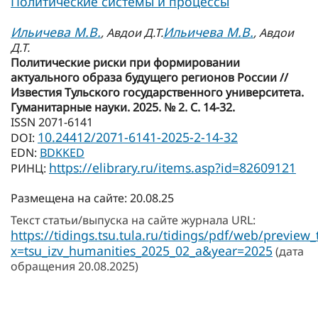
Политические системы и процессы
Ильичева М.В.
Ильичева М.В.
, Авдои Д.Т.
, Авдои
Д.Т.
Политические риски при формировании
актуального образа будущего регионов России //
Известия Тульского государственного университета.
Гуманитарные науки. 2025. № 2. С. 14-32.
ISSN 2071-6141
10.24412/2071-6141-2025-2-14-32
DOI:
EDN:
BDKKED
https://elibrary.ru/items.asp?id=82609121
РИНЦ:
Размещена на сайте: 20.08.25
Текст статьи/выпуска на сайте журнала URL:
https://tidings.tsu.tula.ru/tidings/pdf/web/preview
x=tsu_izv_humanities_2025_02_a&year=2025
(дата
обращения 20.08.2025)