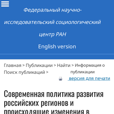
Федеральный научно-
исследовательский социологический
центр РАН
English version
Главная
Публикации
Найти
>
>
>
Информация о
Поиск публикаций
публикации
>
версия для печати
Современная политика развития
российских регионов и
происходящие изменения в