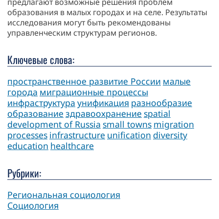
предлагают возможные решения проблем
образования в малых городах и на селе. Результаты
исследования могут быть рекомендованы
управленческим структурам регионов.
Ключевые слова:
пространственное развитие России
малые
города
миграционные процессы
инфраструктура
унификация
разнообразие
образование
здравоохранение
spatial
development of Russia
small towns
migration
processes
infrastructure
unification
diversity
education
healthcare
Рубрики:
Региональная социология
Социология