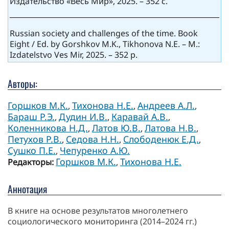
Издательство «Весь Мир», 2025. – 352 с.
Russian society and challenges of the time. Book
Eight / Ed. by Gorshkov M.K., Tikhonova N.E. – M.:
Izdatelstvo Ves Mir, 2025. – 352 p.
Авторы:
Горшков М.К.
Тихонова Н.Е.
Андреев А.Л.
,
,
,
Бараш Р.Э.
Дудин И.В.
Каравай А.В.
,
,
,
Коленникова Н.Д.
Латов Ю.В.
Латова Н.В.
,
,
,
Петухов Р.В.
Седова Н.Н.
Слободенюк Е.Д.
,
,
,
Сушко П.Е.
Чепуренко А.Ю.
,
Горшков М.К.
Тихонова Н.Е.
Редакторы:
,
Аннотация
В книге на основе результатов многолетнего
социологического мониторинга (2014–2024 гг.)