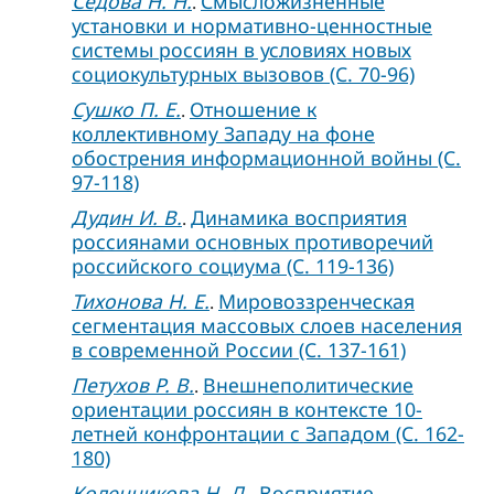
Седова Н. Н.
Смысложизненные
.
установки и нормативно-ценностные
системы россиян в условиях новых
социокультурных вызовов (C. 70-96)
Сушко П. Е.
Отношение к
.
коллективному Западу на фоне
обострения информационной войны (C.
97-118)
Дудин И. В.
Динамика восприятия
.
россиянами основных противоречий
российского социума (C. 119-136)
Тихонова Н. Е.
Мировоззренческая
.
сегментация массовых слоев населения
в современной России (C. 137-161)
Петухов Р. В.
Внешнеполитические
.
ориентации россиян в контексте 10-
летней конфронтации с Западом (C. 162-
180)
Коленникова Н. Д.
Восприятие
.