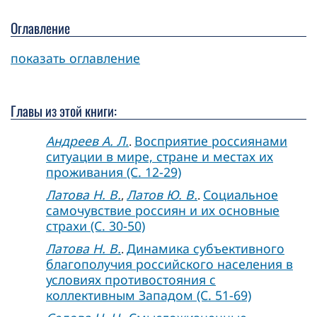
Оглавление
показать оглавление
Главы из этой книги:
Андреев А. Л.
Восприятие россиянами
.
ситуации в мире, стране и местах их
проживания (C. 12-29)
Латова Н. В.
Латов Ю. В.
Социальное
,
.
самочувствие россиян и их основные
страхи (C. 30-50)
Латова Н. В.
Динамика субъективного
.
благополучия российского населения в
условиях противостояния с
коллективным Западом (C. 51-69)