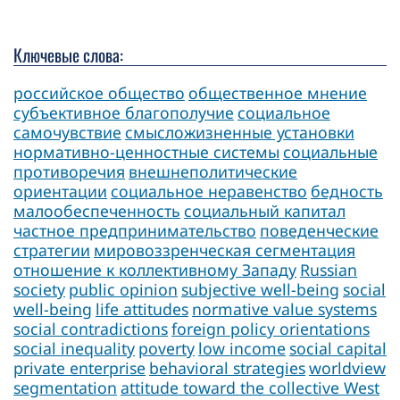
Ключевые слова:
российское общество
общественное мнение
субъективное благополучие
социальное
самочувствие
смысложизненные установки
нормативно-ценностные системы
социальные
противоречия
внешнеполитические
ориентации
социальное неравенство
бедность
малообеспеченность
социальный капитал
частное предпринимательство
поведенческие
стратегии
мировоззренческая сегментация
отношение к коллективному Западу
Russian
society
public opinion
subjective well-being
social
well-being
life attitudes
normative value systems
social contradictions
foreign policy orientations
social inequality
poverty
low income
social capital
private enterprise
behavioral strategies
worldview
segmentation
attitude toward the collective West