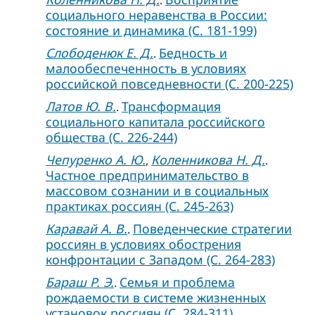
социального неравенства в России:
состояние и динамика (C. 181-199)
Слободенюк Е. Д.
Бедность и
.
малообеспеченность в условиях
российской повседневности (C. 200-225)
Латов Ю. В.
Трансформация
.
социального капитала российского
общества (C. 226-244)
Чепуренко А. Ю.
Коленникова Н. Д.
,
.
Частное предпринимательство в
массовом сознании и в социальных
практиках россиян (C. 245-263)
Каравай А. В.
Поведенческие стратегии
.
россиян в условиях обострения
конфронтации с Западом (C. 264-283)
Бараш Р. Э.
Семья и проблема
.
рождаемости в системе жизненных
установок россиян (C. 284-311)