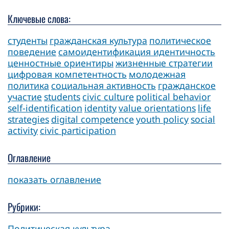
Ключевые слова:
студенты
гражданская культура
политическое
поведение
самоидентификация идентичность
ценностные ориентиры
жизненные стратегии
цифровая компетентность
молодежная
политика
социальная активность
гражданское
участие
students
civic culture
political behavior
self-identification
identity
value orientations
life
strategies
digital competence
youth policy
social
activity
civic participation
Оглавление
показать оглавление
Рубрики:
Политическая культура