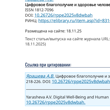
Цифровое благополучие и здоровье человека
ISSN 1812-7096
10.26726/rppe2025v8dwbah
DOI:
https://elibrary.ru/item.asp?id=83
РИНЦ:
Размещена на сайте: 18.11.25
Текст статьи/выпуска на сайте журнала URL
18.11.2025)
Ссылка при цитировании:
Ярашева А.В.
Цифровое благополучие и зд
10.26726/rppe2025v8dwbah
218-226. DOI:
Yarasheva A.V. Digital Well-Being and Human 
10.26726/rppe2025v8dwbah.