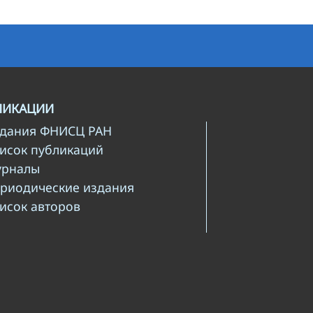
ЛИКАЦИИ
здания ФНИСЦ РАН
писок публикаций
урналы
ериодические издания
писок авторов