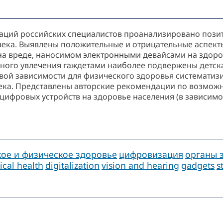
икаций российских специалистов проанализировано пози
века. Выявлены положительные и отрицательные аспект
на вреде, наносимом электронными девайсами на здоро
ного увлечения гаждетами наиболее подвержены детск
вой зависимости для физического здоровья систематиз
ловека. Представлены авторские рекомендации по возмо
цифровых устройств на здоровье населения (в зависимо
кое и физическое здоровье
цифровизация
органы з
ical health
digitalization
vision and hearing
gadgets
s