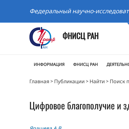
Федеральный научно-исследоват
ФНИСЦ РАН
ИНФОРМАЦИЯ
ФНИСЦ РАН
ДЕЯТЕЛЬН
Главная
Публикации
Найти
Поиск 
>
>
>
Цифровое благополучие и з
Ярашева А.В.