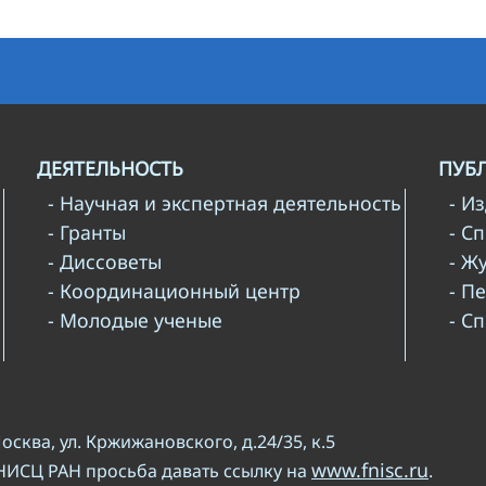
ДЕЯТЕЛЬНОСТЬ
ПУБ
- Научная и экспертная деятельность
- И
- Гранты
- С
- Диссоветы
- Ж
- Координационный центр
- П
- Молодые ученые
- С
Москва, ул. Кржижановского, д.24/35, к.5
www.fnisc.ru
НИСЦ РАН просьба давать ссылку на
.