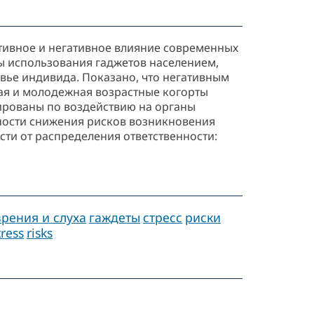
тивное и негативное влияние современных
ы использования гаджетов населением,
вье индивида. Показано, что негативным
ая и молодежная возрастные когорты
ированы по воздействию на органы
жности снижения рисков возникновения
сти от распределения ответственности:
рения и слуха
гаждеты
стресс
риски
tress
risks