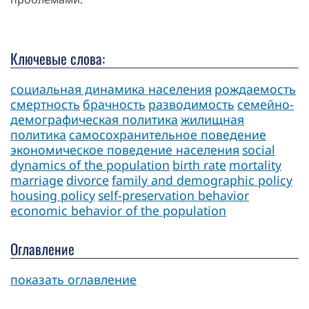
Ключевые слова:
социальная динамика населения
рождаемость
смертность
брачность
разводимость
семейно-
демографическая политика
жилищная
политика
самосохранительное поведение
экономическое поведение населения
social
dynamics of the population
birth rate
mortality
marriage
divorce
family and demographic policy
housing policy
self-preservation behavior
economic behavior of the population
Оглавление
показать оглавление