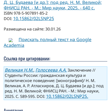
Д. Ц. Будаева [и др.]; под ред. Н. М. Великой;
ФНИСЦ РАН. - М.: Мир науки, 2025. - 640 с.
ISBN 978-5-907891-85-2
10.15862/02LSNP25
DOI:
Размещена на сайте: 30.01.26
Поискать полный текст на Google
Academia
Ссылка при цитировании:
Великая Н.М.
Голосеева А.А.
,
Заключение //
Студенты России: гражданская культура и
политическое поведение: [монография]/ Н. М.
Великая, А. Р. Атласкиров, Д. Ц. Будаева [и др.]; под
ред. Н. М. Великой; ФНИСЦ РАН. - М.: Мир науки,
10.15862/02LSNP25.
2025. С. 589-595. DOI:
Аннотация