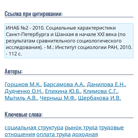
Ссылка при цитировании:
ИНАБ №2 - 2010. Социальные характеристики
Санкт-Петербурга и Шанхая в начале XXI века (по
результатам сравнительного социологического
исследования). - М.: Институт социологии РАН, 2010.
- 112 с.
Авторы:
Горшков М.К.
Барсамова А.А.
Данилова Е.Н.
,
,
,
Дудченко О.Н.
Епихина Ю.Б.
Климова С.Г.
,
,
,
Мытиль А.В.
Черныш М.Ф.
Щербакова И.В.
,
,
Ключевые слова:
социальная структура
рынок труда
трудовые
отношения
оплата труда
доходная