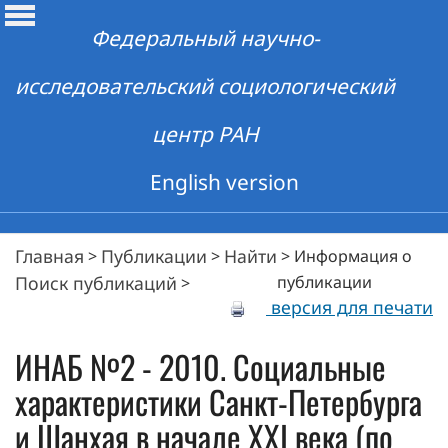
Федеральный научно-
исследовательский социологический
центр РАН
English version
Главная
Публикации
Найти
>
>
>
Информация о
Поиск публикаций
публикации
>
версия для печати
ИНАБ №2 - 2010. Социальные
характеристики Санкт-Петербурга
и Шанхая в начале XXI века (по