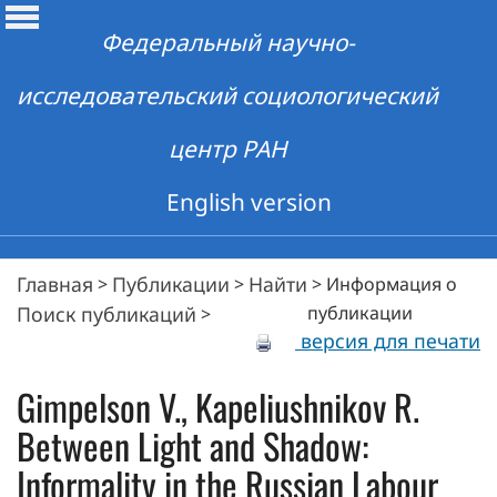
Федеральный научно-
исследовательский социологический
центр РАН
English version
Главная
Публикации
Найти
>
>
>
Информация о
Поиск публикаций
публикации
>
версия для печати
Gimpelson V., Kapeliushnikov R.
Between Light and Shadow:
Informality in the Russian Labour