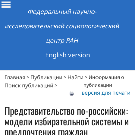
Федеральный научно-
исследовательский социологический
центр РАН
English version
Главная
Публикации
Найти
>
>
>
Информация о
Поиск публикаций
публикации
>
версия для печати
Представительство по-российски:
модели избирательной системы и
предпочтения граждан