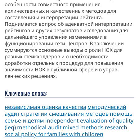
особенности совместного применения
количественных и качественных методов для
составления и интерпретации рейтинга.
Поднимается вопрос об адекватной интерпретации
рейтингов и других результатов исследо­вания для
дальнейшего управления изменениями в
функционировании сети Центров. В заключении
суммируются основные выводы о роли НОК для
разных стейкхолдеров и о необходимости
доработки отдельных про­цедур для повышения
значимости НОК в публичной сфере и в управ­
ленческих решениях.
Ключевые слова:
независимая оценка качества
методический
аудит
стратегии смешивания методов
помощь
семье и детям
independent evaluation of quality
(ieq)
methodical audit
mixed methods research
social policy for families with children