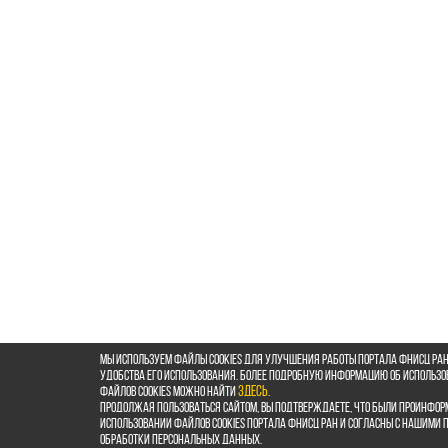
Мы используем файлы cookies для улучшения работы портала ФНИСЦ РАН
удобства его использования. Более подробную информацию об использ
файлов cookies можно найти
здесь
.
Продолжая пользоваться сайтом, Вы подтверждаете, что были проинфор
использовании файлов cookies портала ФНИСЦ РАН и согласны с нашими
обработки персональных данных.