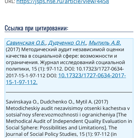
https://jsps.hse.ru/article/view/4458
URL:
Ссылка при цитировании:
Савинская О.Б.
Дудченко О.Н.
Мытиль А.В.
,
,
(2017) Методический аудит независимой оценки
качества в социальной сфере: возможности и
ограничения. Журнал исследований социальной
политики, 15 (1): 97-112. DOI: 10.17323/1727-0634-
10.17323/1727-0634-2017-
2017-15-1-97-112 DOI:
15-1-97-112.
Savinskaya O., Dudchenko O., Mytil A. (2017)
Metodicheskiy audit nezavisimoy otsenki kachestva v
sotsial'noy sfere:vozmozhnosti i ogranicheniya [The
Methodical Audit of Independent Quality Evaluation in
Social Sphere: Possibilities and Limitations]. The
Journal of Social Policy Studies, 15 (1): 97-112 (in