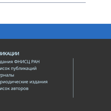
ЛИКАЦИИ
здания ФНИСЦ РАН
писок публикаций
урналы
ериодические издания
писок авторов