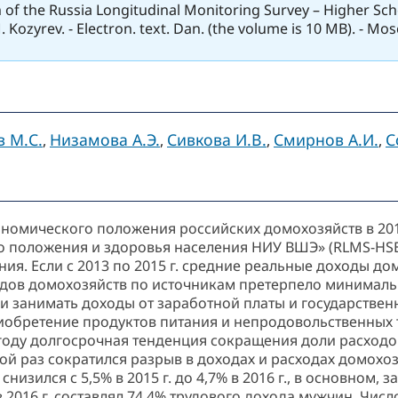
n of the Russia Longitudinal Monitoring Survey – Higher Sch
P. M. Kozyrev. - Electron. text. Dan. (the volume is 10 MB). - 
 М.С.
Низамова А.Э.
Сивкова И.В.
Смирнов А.И.
С
,
,
,
,
ономического положения российских домохозяйств в 2016
положения и здоровья населения НИУ ВШЭ» (RLMS-HSE). 
я. Если с 2013 по 2015 г. средние реальные доходы домо
одов домохозяйств по источникам претерпело минимал
 занимать доходы от заработной платы и государственн
обретение продуктов питания и непродовольственных т
оду долгосрочная тенденция сокращения доли расходов
ной раз сократился разрыв в доходах и расходах домохо
изился с 5,5% в 2015 г. до 4,7% в 2016 г., в основном,
2016 г. составлял 74,4% трудового дохода мужчин. Чис