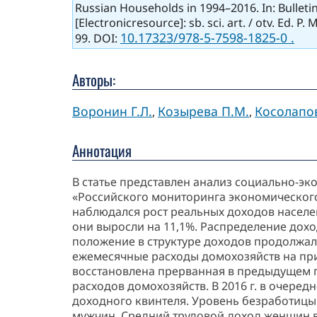
Russian Households in 1994–2016. In: Bulleti
[Electronicresource]: sb. sci. art. / otv. Ed. 
10.17323/978-5-7598-1825-0 .
99. DOI:
Авторы:
Воронин Г.Л.
Козырева П.М.
Косолапов
,
,
Аннотация
В статье представлен анализ социально-эк
«Российского мониторинга экономического 
наблюдался рост реальных доходов населени
они выросли на 11,1%. Распределение дох
положение в структуре доходов продолжали
ежемесячные расходы домохозяйств на при
восстановлена прерванная в предыдущем г
расходов домохозяйств. В 2016 г. в очеред
доходного квинтеля. Уровень безработицы сн
мужчин. Средний трудовой доход женщин в 