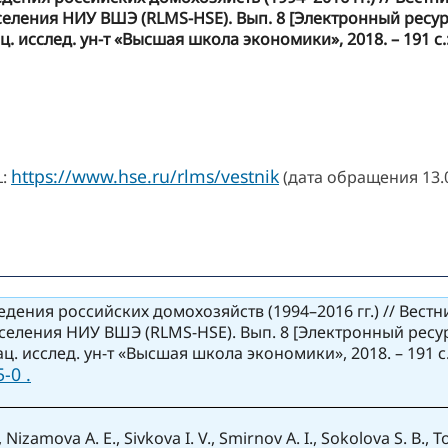
ния НИУ ВШЭ (RLMS‑HSE). Вып. 8 [Электронный ресурс] : с
ац. исслед. ун-т «Высшая школа экономики», 2018. – 191 с.:
https://www.hse.ru/rlms/vestnik
L:
(дата обращения 13.0
ения российских домохозяйств (1994–2016 гг.) // Вест
ния НИУ ВШЭ (RLMS‑HSE). Вып. 8 [Электронный ресурс] : с
ац. исслед. ун-т «Высшая школа экономики», 2018. – 191 с.
-0 .
 Nizamova A. E., Sivkova I. V., Smirnov A. I., Sokolova S. B., 