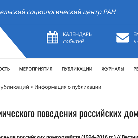
ельский социологический центр РАН
КАЛЕНДАРЬ
E
событий
fn
ОСТЬ
МЕРОПРИЯТИЯ
ПУБЛИКАЦИИ
ЖУРНАЛЫ
Р
публикаций
>
Информация о публикации
ического поведения российских домо
ния российских домохозяйств (1994–2016 гг.) // Вестн