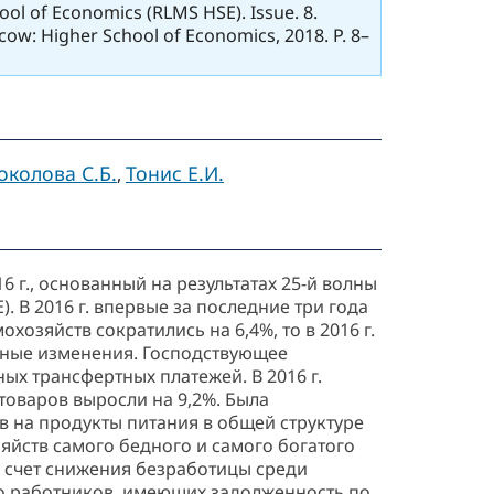
ool of Economics (RLMS HSE). Issue. 8.
Moscow: Higher School of Economics, 2018. P. 8–
околова С.Б.
Тонис Е.И.
,
 г., основанный на результатах 25-й волны
В 2016 г. впервые за последние три года
хозяйств сократились на 6,4%, то в 2016 г.
ьные изменения. Господствующее
ых трансфертных платежей. В 2016 г.
оваров выросли на 9,2%. Была
 на продукты питания в общей структуре
зяйств самого бедного и самого богатого
 за счет снижения безработицы среди
ло работников, имеющих задолженность по