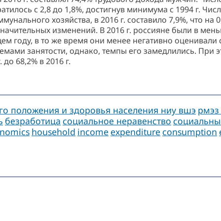
атилось с 2,8 до 1,8%, достигнув минимума с 1994 г. Чи
ального хозяйства, в 2016 г. составило 7,9%, что на 0,5
начительных изменений. В 2016 г. россияне были в мен
м году, в то же время они менее негативно оценивали
мами занятости, однако, темпы его замедлились. При 
 до 68,2% в 2016 г.
го положения и здоровья населения ниу вшэ
рмэз
ь
безработица
социальное неравенство
социальны
onomics
household
income
expenditure
consumption