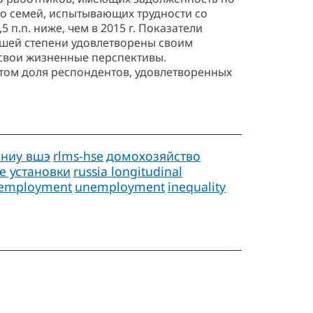
сло семей, испытывающих трудности со
 п.п. ниже, чем в 2015 г. Показатели
ьшей степени удовлетворены своим
 свои жизненные перспективы.
этом доля респондентов, удовлетворенных
 ниу вшэ
rlms-hse
домохозяйство
е установки
russia longitudinal
employment
unemployment
inequality