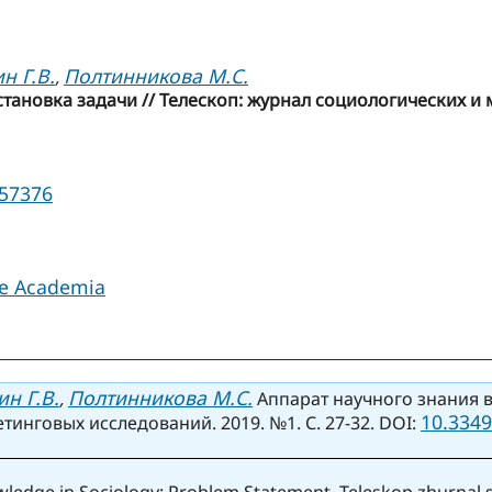
н Г.В.
Полтинникова М.С.
,
тановка задачи // Телескоп: журнал социологических и 
957376
le Academia
н Г.В.
Полтинникова М.С.
,
Аппарат научного знания в
10.3349
инговых исследований. 2019. №1. С. 27-32. DOI:
nowledge in Sociology: Problem Statement. Teleskop zhurnal