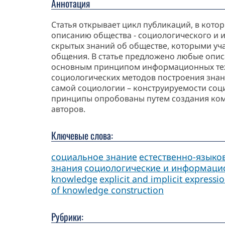
Аннотация
Статья открывает цикл публикаций, в кот
описанию общества - социологического и 
скрытых знаний об обществе, которыми уч
общения. В статье предложено любые описа
основным принципом информационных техн
социологических методов построения зна
самой социологии – конструируемости соц
принципы опробованы путем создания ко
авторов.
Ключевые слова:
социальное знание
естественно-языко
знания
социологические и информаци
knowledge
explicit and implicit express
of knowledge construction
Рубрики: