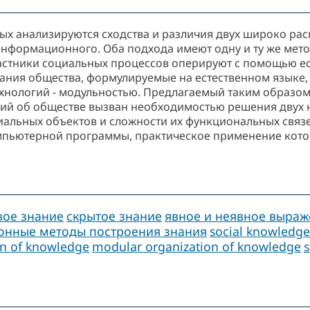
орых анализируются сходства и различия двух широко р
информационного. Оба подхода имеют одну и ту же ме
астники социальных процессов оперируют с помощью ес
ния общества, формулируемые на естественном языке, с
ологий - модульностью. Предлагаемый таким образом
ний об обществе вызван необходимостью решения двух 
иальных объектов и сложности их функциональных свя
мпьютерной программы, практическое применение кото
вое знание
скрытое знание
явное и неявное выраж
онные методы построения знания
social knowledge
ion of knowledge
modular organization of knowledge
s