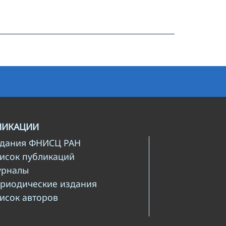
ЛИКАЦИИ
здания ФНИСЦ РАН
писок публикаций
урналы
ериодические издания
писок авторов