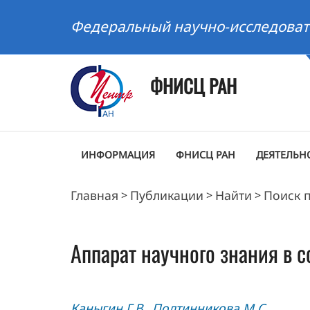
Федеральный научно-исследоват
ФНИСЦ РАН
ИНФОРМАЦИЯ
ФНИСЦ РАН
ДЕЯТЕЛЬН
Главная
Публикации
Найти
Поиск 
>
>
>
Аппарат научного знания в 
Каныгин Г.В.
Полтинникова М.С.
,