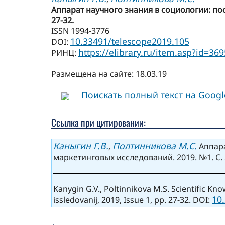
Аппарат научного знания в социологии: пос
27-32.
ISSN 1994-3776
10.33491/telescope2019.105
DOI:
https://elibrary.ru/item.asp?id=36
РИНЦ:
Размещена на сайте: 18.03.19
Поискать полный текст на Goog
Ссылка при цитировании:
Каныгин Г.В.
Полтинникова М.С.
,
Аппара
маркетинговых исследований. 2019. №1. С. 
Kanygin G.V., Poltinnikova M.S. Scientific K
10
issledovanij, 2019, Issue 1, pp. 27-32. DOI: