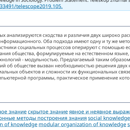
.33491/telescope2019.105.
орых анализируются сходства и различия двух широко р
информационного. Оба подхода имеют одну и ту же ме
астники социальных процессов оперируют с помощью ес
ния общества, формулируемые на естественном языке, с
ологий - модульностью. Предлагаемый таким образом
ний об обществе вызван необходимостью решения двух 
иальных объектов и сложности их функциональных свя
мпьютерной программы, практическое применение кото
вое знание
скрытое знание
явное и неявное выраж
онные методы построения знания
social knowledge
ion of knowledge
modular organization of knowledge
s