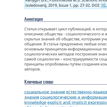
10
issledovanij, 2019, Issue 1, pp. 27-32. DOI:
Аннотация
Статья открывает цикл публикаций, в кот
описанию общества - социологического и 
скрытых знаний об обществе, которыми уч
общения. В статье предложено любые описа
основным принципом информационных техн
социологических методов построения зна
самой социологии – конструируемости соц
принципы опробованы путем создания ко
авторов.
Ключевые слова:
социальное знание
естественно-языко
знания
социологические и информаци
knowledge
explicit and implicit express