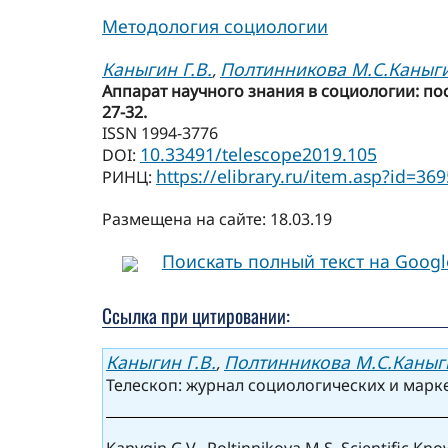
Методология социологии
Каныгин Г.В.
Полтинникова М.С.
Каныги
,
Аппарат научного знания в социологии: пос
27-32.
ISSN 1994-3776
10.33491/telescope2019.105
DOI:
https://elibrary.ru/item.asp?id=36
РИНЦ:
Размещена на сайте: 18.03.19
Поискать полный текст на Goog
Ссылка при цитировании:
Каныгин Г.В.
Полтинникова М.С.
Каныги
,
Телескоп: журнал социологических и маркет
Kanygin G.V., Poltinnikova M.S. Scientific K