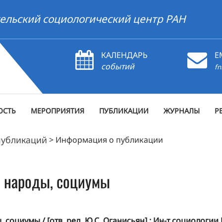
ельский социологический центр РАН
КАЛЕНДАРЬ
E
событий
fn
ОСТЬ
МЕРОПРИЯТИЯ
ПУБЛИКАЦИИ
ЖУРНАЛЫ
Р
публикаций
>
Информация о публикации
, народы, социумы
циумы / [отв. ред. Ю.С. Оганисьян] ; Ин-т социологии РАН.