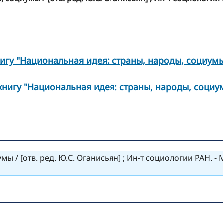
игу "Национальная идея: страны, народы, социум
книгу "Национальная идея: страны, народы, социу
/ [отв. ред. Ю.С. Оганисьян] ; Ин-т социологии РАН. - М. :