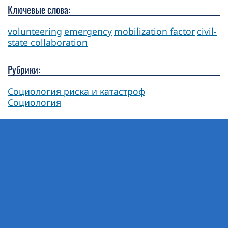
Ключевые слова:
volunteering
emergency
mobilization factor
civil-
state collaboration
Рубрики:
Социология риска и катастроф
Социология