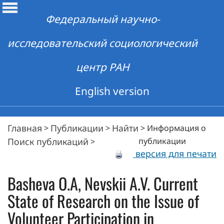
Федеральный научно-
исследовательский социологический
центр РАН
English version
Главная
Публикации
Найти
>
>
>
Информация о
Поиск публикаций
публикации
>
версия для печати
Basheva O.A, Nevskii A.V. Current
State of Research on the Issue of
Volunteer Participation in