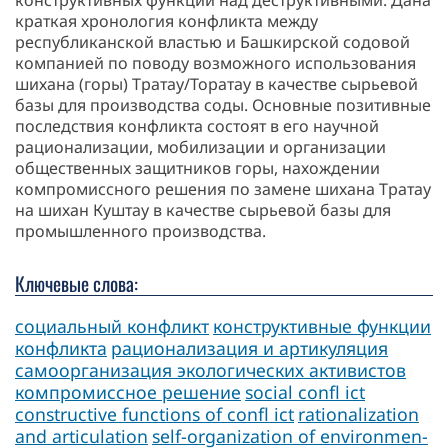
конструктивных функций над деструктивными. Дана
краткая хронология конфликта между
республиканской властью и Башкирской содовой
компанией по поводу возможного использования
шихана (горы) Тратау/Торатау в качестве сырьевой
базы для производства соды. Основные позитивные
последствия конфликта состоят в его научной
рационализации, мобилизации и организации
общественных защитников горы, нахождении
компромиссного решения по замене шихана Тратау
на шихан Куштау в качестве сырьевой базы для
промышленного производства.
Ключевые слова:
социальный конфликт
конструктивные функции
конфликта
рационализация и артикуляция
самоорганизация экологических активистов
компромиссное решение
social confl ict
constructive functions of confl ict
rationalization
and articulation
self-organization of environmen-