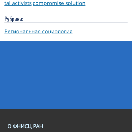
tal activists
compromise solution
Рубрики:
Региональная социология
О ФНИСЦ РАН