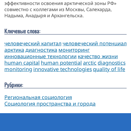
эффективности освоения арктической зоны РФ»
совместно с коллегами из Москвы, Салехарда,
Надыма, Анадыря и Архангельска.
Ключевые слова:
человеческий капитал
человеческий потенциал
арктика
диагностика
мониторинг
инновационные технологии
качество жизни
human capital
human potential
arctic
diagnostics
monitoring
innovative technologies
quality of life
Рубрики:
Региональная социология
Социология пространства и города