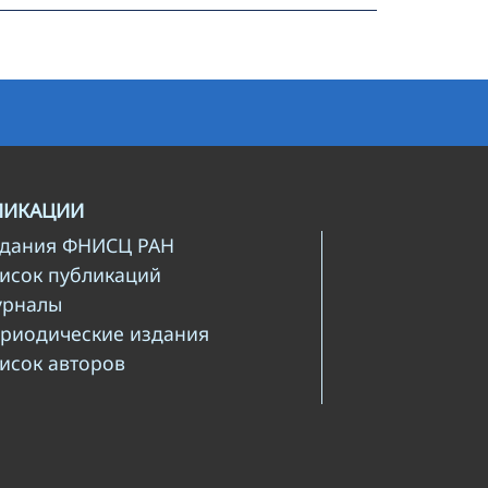
ЛИКАЦИИ
здания ФНИСЦ РАН
писок публикаций
урналы
ериодические издания
писок авторов