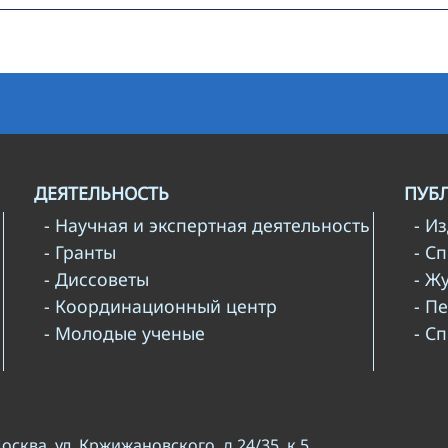
ДЕЯТЕЛЬНОСТЬ
ПУБ
- Научная и экспертная деятельность
- И
- Гранты
- С
- Диссоветы
- Ж
- Координационный центр
- П
- Молодые ученые
- С
Москва, ул. Кржижановского, д.24/35, к.5