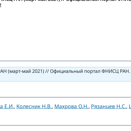
2
(март-май 2021) // Официальный портал ФНИСЦ РАН. - 20
а Е.И.
Колесник Н.В.
Махрова О.Н.
Рязанцев Н.С.
,
,
,
,