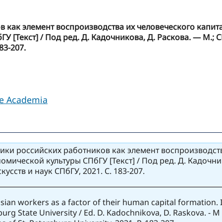
 как элемент воспроизводства их человеческого капитал
[Текст] / Под ред. Д. Кадочникова, Д. Раскова. — М.; С
83-207.
le Academia
ки российских работников как элемент воспроизводства
мической культуры СПбГУ [Текст] / Под ред. Д. Кадочник
усств и наук СПбГУ, 2021. С. 183-207.
ussian workers as a factor of their human capital formation.
urg State University / Ed. D. Kadochnikova, D. Raskova. - M .