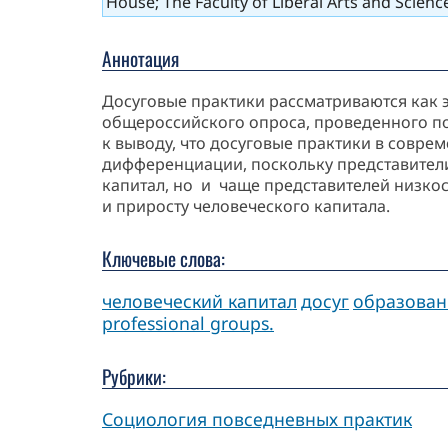
House; The Faculty of Liberal Arts and Science
Аннотация
Досуговые практики рассматриваются как 
общероссийского опроса, проведенного п
к выводу, что досуговые практики в совр
дифференциации, поскольку представители
капитал, но и чаще представителей низко
и приросту человеческого капитала.
Ключевые слова:
человеческий капитал
досуг
образован
professional groups.
Рубрики:
Социология повседневных практик