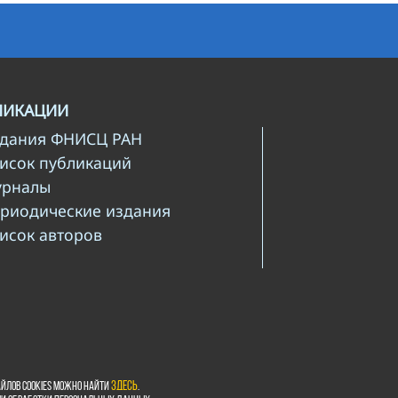
ЛИКАЦИИ
здания ФНИСЦ РАН
писок публикаций
урналы
ериодические издания
писок авторов
йлов cookies можно найти
здесь
.