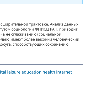
асширительной трактовке. Анализ данных
итутом социологии ФНИСЦ РАН, приводит
 (а не сглаживанию) социальной
олько имеют более высокий человеческий
досуга, способствующих сохранению
tal
leisure
education
health
internet