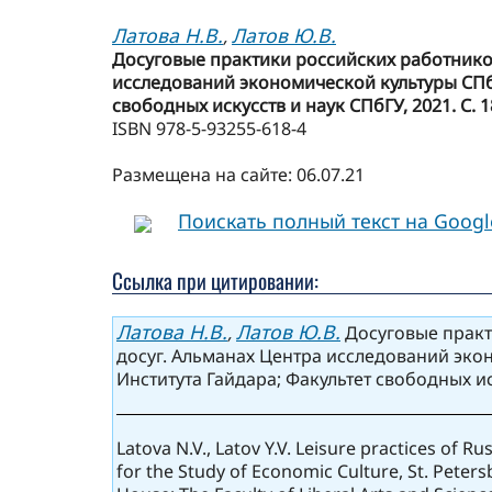
Латова Н.В.
Латов Ю.В.
,
Досуговые практики российских работников
исследований экономической культуры СПбГУ 
свободных искусств и наук СПбГУ, 2021. С. 1
ISBN 978-5-93255-618-4
Размещена на сайте: 06.07.21
Поискать полный текст на Goog
Ссылка при цитировании:
Латова Н.В.
Латов Ю.В.
,
Досуговые практи
досуг. Альманах Центра исследований эконо
Института Гайдара; Факультет свободных иск
Latova N.V., Latov Y.V. Leisure practices of R
for the Study of Economic Culture, St. Petersb