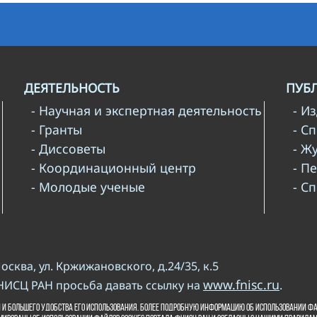
ДЕЯТЕЛЬНОСТЬ
ПУБ
- Научная и экспертная деятельность
- И
- Гранты
- С
- Диссоветы
- Ж
- Координационный центр
- П
- Молодые ученые
- С
Москва, ул. Кржижановского, д.24/35, к.5
www.fnisc.ru
НИСЦ РАН просьба давать ссылку на
.
и копирайта
 и большего удобства его использования. Более подробную информацию об использовании фа