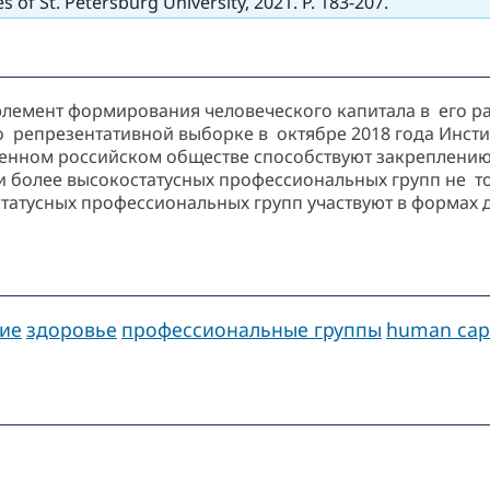
s of St. Petersburg University, 2021. P. 183-207.
элемент формирования человеческого капитала в его р
о репрезентативной выборке в октябре 2018 года Инст
еменном российском обществе способствуют закреплению
 более высокостатусных профессиональных групп не т
статусных профессиональных групп участвуют в формах 
ие
здоровье
профессиональные группы
human capi