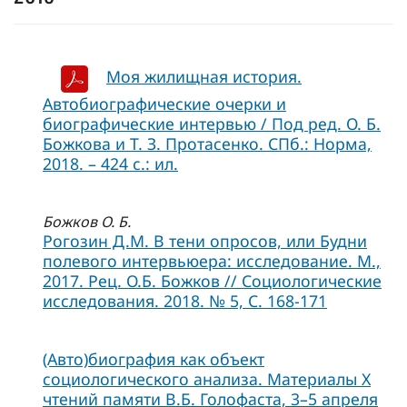
Моя жилищная история.
Автобиографические очерки и
биографические интервью / Под ред. О. Б.
Божкова и Т. З. Протасенко. СПб.: Норма,
2018. – 424 c.: ил.
Божков О. Б.
Рогозин Д.М. В тени опросов, или Будни
полевого интервьюера: исследование. М.,
2017. Рец. О.Б. Божков // Социологические
исследования. 2018. № 5, C. 168-171
(Авто)биография как объект
социологического анализа. Материалы Х
чтений памяти В.Б. Голофаста, 3–5 апреля