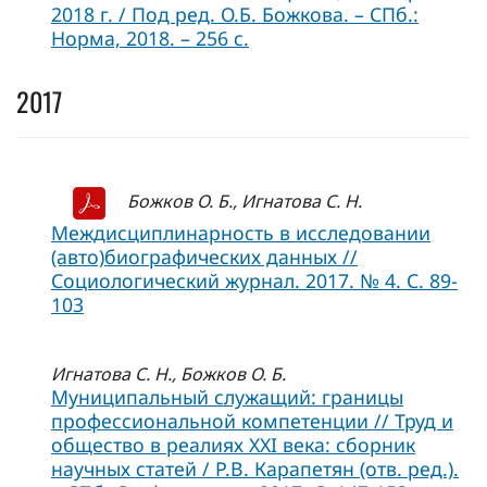
2018 г. / Под ред. О.Б. Божкова. – СПб.:
Норма, 2018. – 256 с.
2017
Божков О. Б., Игнатова С. Н.
Междисциплинарность в исследовании
(авто)биографических данных //
Социологический журнал. 2017. № 4. С. 89-
103
Игнатова С. Н., Божков О. Б.
Муниципальный служащий: границы
профессиональной компетенции // Труд и
общество в реалиях XXI века: сборник
научных статей / Р.В. Карапетян (отв. ред.).