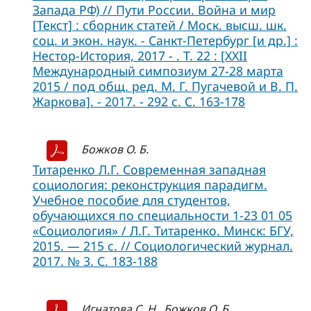
Запада РФ) // Пути России. Война и мир
[Текст] : сборник статей / Моск. высш. шк.
соц. и экон. наук. - Санкт-Петербург [и др.] :
Нестор-История, 2017 - . Т. 22 : [XXII
Международный симпозиум 27-28 марта
2015 / под общ. ред. М. Г. Пугачевой и В. П.
Жаркова]. - 2017. - 292 с. С. 163-178
Божков О. Б.
Титаренко Л.Г. Современная западная
социология: реконструкция парадигм.
Учебное пособие для студентов,
обучающихся по специальности 1-23 01 05
«Социология» / Л.Г. Титаренко. Минск: БГУ,
2015. — 215 с. // Социологический журнал.
2017. № 3. С. 183-188
Игнатова С. Н., Божков О. Б.