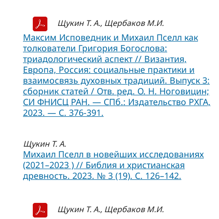
Щукин Т. А., Щербаков М.И.
Максим Исповедник и Михаил Пселл как
толкователи Григория Богослова:
триадологический аспект // Византия,
Европа, Россия: социальные практики и
взаимосвязь духовных традиций. Выпуск 3:
сборник статей / Отв. ред. О. Н. Ноговицин;
СИ ФНИСЦ РАН. — СПб.: Издательство РХГА,
2023. — С. 376-391.
Щукин Т. А.
Михаил Пселл в новейших исследованиях
(2021–2023 ) // Библия и христианская
древность. 2023. № 3 (19). С. 126–142.
Щукин Т. А., Щербаков М.И.