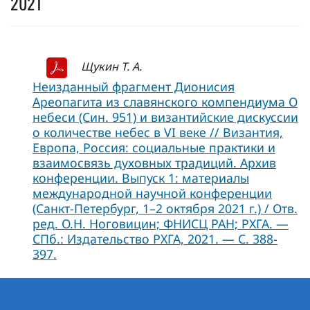
2021
Щукин Т. А.
Неизданный фрагмент Дионисия
Ареопагита из славянского компендиума О
небеси (Син. 951) и византийские дискуссии
о количестве небес в VI веке // Византия,
Европа, Россия: социальные практики и
взаимосвязь духовных традиций. Архив
конференции. Выпуск 1: материалы
международной научной конференции
(Санкт-Петербург, 1–2 октября 2021 г.) / Отв.
ред. О.Н. Ноговицин; ФНИСЦ РАН; РХГА. —
СПб.: Издательство РХГА, 2021. — С. 388-
397.