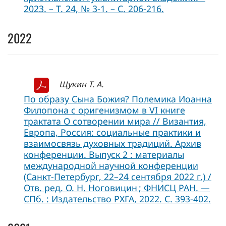
2023. – Т. 24, № 3-1. – С. 206-216.
2022
Щукин Т. А.
По образу Сына Божия? Полемика Иоанна
Филопона с оригенизмом в VI книге
трактата О сотворении мира // Византия,
Европа, Россия: социальные практики и
взаимосвязь духовных традиций. Архив
конференции. Выпуск 2 : материалы
международной научной конференции
(Санкт-Петербург, 22–24 сентября 2022 г.) /
Отв. ред. О. Н. Ноговицин ; ФНИСЦ РАН. —
СПб. : Издательство РХГА, 2022. C. 393-402.