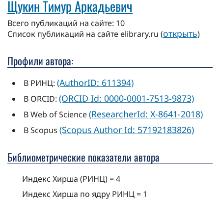
Щукин Тимур Аркадьевич
Всего публикаций на сайте: 10
открыть
Cписок публикаций на сайте elibrary.ru (
)
Профили автора:
(AuthorID: 611394)
В РИНЦ:
(ORCID Id: 0000-0001-7513-9873)
В ORCID:
(ResearcherId: X-8641-2018)
В Web of Science
(Scopus Author Id: 57192183826)
В Scopus
Библиометрические показатели автора
Индекс Хирша (РИНЦ) = 4
Индекс Хирша по ядру РИНЦ = 1