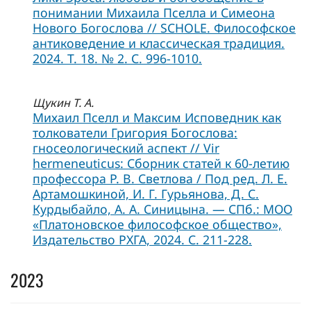
понимании Михаила Пселла и Симеона
Нового Богослова // SCHOLE. Философское
антиковедение и классическая традиция.
2024. Т. 18. № 2. С. 996-1010.
Щукин Т. А.
Михаил Пселл и Максим Исповедник как
толкователи Григория Богослова:
гносеологический аспект // Vir
hermeneuticus: Сборник статей к 60-летию
профессора Р. В. Светлова / Под ред. Л. Е.
Артамошкиной, И. Г. Гурьянова, Д. С.
Курдыбайло, А. А. Синицына. — СПб.: МОО
«Платоновское философское общество»,
Издательство РХГА, 2024. С. 211-228.
2023