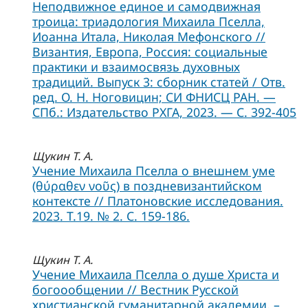
Неподвижное единое и самодвижная
троица: триадология Михаила Пселла,
Иоанна Итала, Николая Мефонского //
Византия, Европа, Россия: социальные
практики и взаимосвязь духовных
традиций. Выпуск 3: сборник статей / Отв.
ред. О. Н. Ноговицин; СИ ФНИСЦ РАН. —
СПб.: Издательство РХГА, 2023. — С. 392-405
Щукин Т. А.
Учение Михаила Пселла о внешнем уме
(θύραθεν νοῦς) в поздневизантийском
контексте // Платоновские исследования.
2023. Т.19. № 2. С. 159-186.
Щукин Т. А.
Учение Михаила Пселла о душе Христа и
богоообщении // Вестник Русской
христианской гуманитарной академии. –