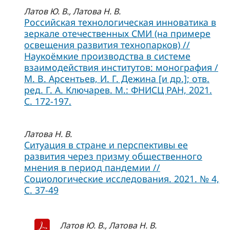
Латов Ю. В., Латова Н. В.
Российская технологическая инноватика в
зеркале отечественных СМИ (на примере
освещения развития технопарков) //
Наукоёмкие производства в системе
взаимодействия институтов: монография /
М. В. Арсентьев, И. Г. Дежина [и др.]; отв.
ред. Г. А. Ключарев. М.: ФНИСЦ РАН, 2021.
С. 172-197.
Латова Н. В.
Ситуация в стране и перспективы ее
развития через призму общественного
мнения в период пандемии //
Социологические исследования. 2021. № 4,
C. 37-49
Латов Ю. В., Латова Н. В.