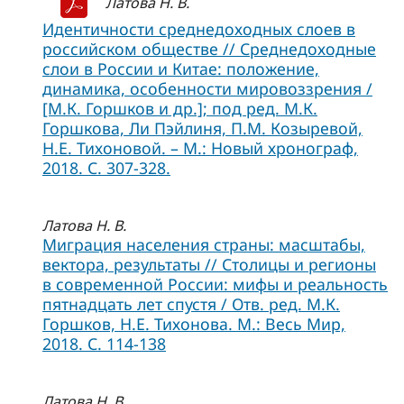
Латова Н. В.
Идентичности среднедоходных слоев в
российском обществе // Среднедоходные
слои в России и Китае: положение,
динамика, особенности мировоззрения /
[М.К. Горшков и др.]; под ред. М.К.
Горшкова, Ли Пэйлиня, П.М. Козыревой,
Н.Е. Тихоновой. – М.: Новый хронограф,
2018. C. 307-328.
Латова Н. В.
Миграция населения страны: масштабы,
вектора, результаты // Столицы и регионы
в современной России: мифы и реальность
пятнадцать лет спустя / Отв. ред. М.К.
Горшков, Н.Е. Тихонова. М.: Весь Мир,
2018. С. 114-138
Латова Н. В.