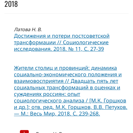
2018
Латова Н. В.
Достижения и потери постсоветской
трансформации // Социологические
исследования. 2018. № 11, C. 27-39
Жители столиц и провинций: динамика
социально-экономического положения и
взаимовосприятия // Двадцать пять лет
социальных трансформаций в оценках и
суждениях россиян: опыт
социологического анализа / [М.К. Горшков
и др.]; отв. ред. М.К. Горшков, В.В. Петухов.
— М.: Весь Мир, 2018. С. 239-268.