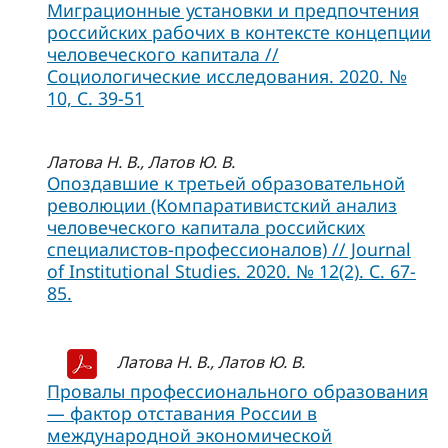
Миграционные установки и предпочтения
российских рабочих в контексте концепции
человеческого капитала //
Социологические исследования. 2020. №
10, C. 39-51
Латова Н. В., Латов Ю. В.
Опоздавшие к третьей образовательной
революции (Компаративистский анализ
человеческого капитала российских
специалистов-профессионалов) // Journal
of Institutional Studies. 2020. № 12(2). С. 67-
85.
Латова Н. В., Латов Ю. В.
Провалы профессионального образования
— фактор отставания России в
международной экономической