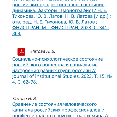
российских профессионалов: состояние,
динамика, факторы : [монография] / Н. Е.
Тихонова, Ю. В. Латов, Н. В. Латова [и др.] ;
отв. ред. Н. Е. Тихонова, Ю. В. Латов ;
ФНИСЦ РАН. М. : ФНИСЦ РАН, 2023. C. 341-
368.
Латова Н. В.
Социально-психологическое состояние
российского общества и социальные
настроения разных групп россиян //
Journal of Institutional Studies. 2023. Т. 15. №
4. С. 62–78.
Латова Н. В.
Сравнение состояния человеческого
капитала российских профессионалов и
профессионалов в других странах мира //