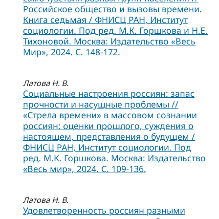
Российское общество и вызовы времени.
Книга седьмая / ФНИСЦ РАН, Институт
социологии. Под ред. М.К. Горшкова и Н.Е.
Тихоновой. Москва: Издательство «Весь
Мир», 2024. С. 148-172.
Латова Н. В.
Социальные настроения россиян: запас
прочности и насущные проблемы //
«Стрела времени» в массовом сознании
россиян: оценки прошлого, суждения о
настоящем, представления о будущем /
ФНИСЦ РАН, Институт социологии. Под
ред. М.К. Горшкова. Москва: Издательство
«Весь мир», 2024. С. 109-136.
Латова Н. В.
Удовлетворенность россиян разными