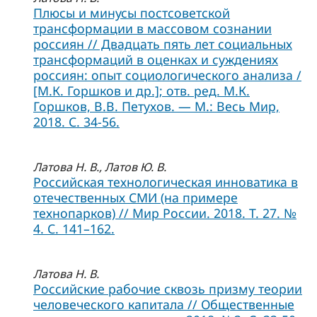
Плюсы и минусы постсоветской
трансформации в массовом сознании
россиян // Двадцать пять лет социальных
трансформаций в оценках и суждениях
россиян: опыт социологического анализа /
[М.К. Горшков и др.]; отв. ред. М.К.
Горшков, В.В. Петухов. — М.: Весь Мир,
2018. С. 34-56.
Латова Н. В., Латов Ю. В.
Российская технологическая инноватика в
отечественных СМИ (на примере
технопарков) // Мир России. 2018. Т. 27. №
4. С. 141–162.
Латова Н. В.
Российские рабочие сквозь призму теории
человеческого капитала // Общественные