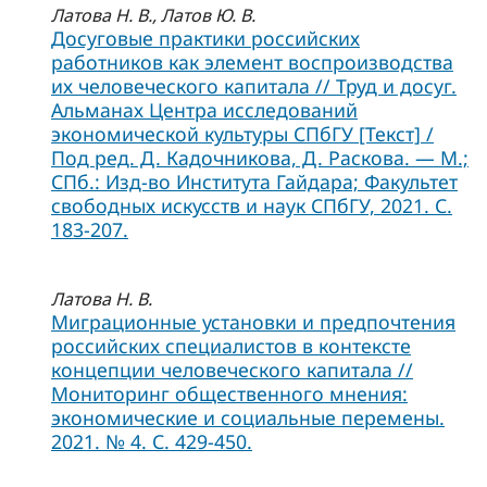
Латова Н. В., Латов Ю. В.
Досуговые практики российских
работников как элемент воспроизводства
их человеческого капитала // Труд и досуг.
Альманах Центра исследований
экономической культуры СПбГУ [Текст] /
Под ред. Д. Кадочникова, Д. Раскова. — М.;
СПб.: Изд-во Института Гайдара; Факультет
свободных искусств и наук СПбГУ, 2021. С.
183-207.
Латова Н. В.
Миграционные установки и предпочтения
российских специалистов в кон­тексте
концепции человеческого капитала //
Мониторинг общественного мнения:
эконо­мические и социальные перемены.
2021. № 4. С. 429-450.