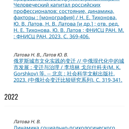
Человеческий капитал российских
профессионалов: состояние, динамика,
факторы : [монография] / Н. Е. Тихонова,
Ю. В. Латов, Н. В. Латова [и др.] ; отв. ред.
Н. Е. Тихонова, Ю. В. Латов ; ФНИСЦ РАН. М.
: ФНИСЦ РАН, 2023. C. 369-406.
Латова Н. В., Латов Ю. В.
俄罗斯城市文化实践的变迁 // 中俄现代化中的城
市发展 : 变迁与治理 / 李培林 戈尔什科夫(M. K.
Gorshkov) 等. -- 北京 : 社会科学文献出版社,
2023. (中俄社会变迁比较研究系列). C. 319-341.
2022
Латова Н. В.
Динамика социально-психологического