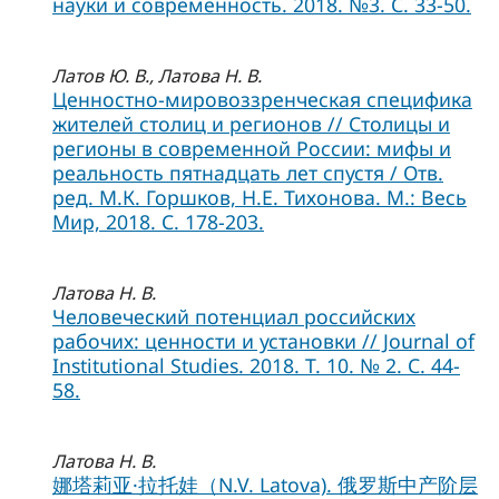
науки и современность. 2018. №3. С. 33-50.
Латов Ю. В., Латова Н. В.
Ценностно-мировоззренческая специфика
жителей столиц и регионов // Столицы и
регионы в современной России: мифы и
реальность пятнадцать лет спустя / Отв.
ред. М.К. Горшков, Н.Е. Тихонова. М.: Весь
Мир, 2018. С. 178-203.
Латова Н. В.
Человеческий потенциал российских
рабочих: ценности и установки // Journal of
Institutional Studies. 2018. Т. 10. № 2. С. 44-
58.
Латова Н. В.
娜塔莉亚·拉托娃（N.V. Latova). 俄罗斯中产阶层