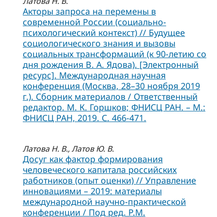
Латова Н. В.
Акторы запроса на перемены в
современной России (социально-
психологический контекст) // Будущее
социологического знания и вызовы
социальных трансформаций (к 90-летию со
дня рождения В. А. Ядова). [Электронный
ресурс]. Международная научная
конференция (Москва, 28–30 ноября 2019
г.). Сборник материалов / Ответственный
редактор. М. К. Горшков; ФНИСЦ РАН. – М.:
ФНИСЦ РАН, 2019. С. 466-471.
Латова Н. В., Латов Ю. В.
Досуг как фактор формирования
человеческого капитала российских
работников (опыт оценки) // Управление
инновациями – 2019: материалы
международной научно-практической
конференции / Под ред. Р.М.