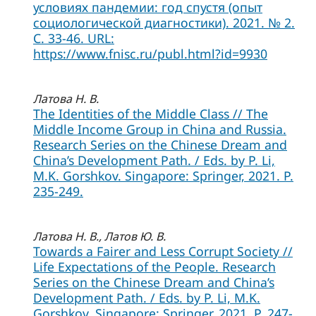
условиях пандемии: год спустя (опыт
социологической диагностики). 2021. № 2.
С. 33-46. URL:
https://www.fnisc.ru/publ.html?id=9930
Латова Н. В.
The Identities of the Middle Class // The
Middle Income Group in China and Russia.
Research Series on the Chinese Dream and
China’s Development Path. / Eds. by P. Li,
M.K. Gorshkov. Singapore: Springer, 2021. P.
235-249.
Латова Н. В., Латов Ю. В.
Towards a Fairer and Less Corrupt Society //
Life Expectations of the People. Research
Series on the Chinese Dream and China’s
Development Path. / Eds. by P. Li, M.K.
Gorshkov. Singapore: Springer, 2021. P. 247-