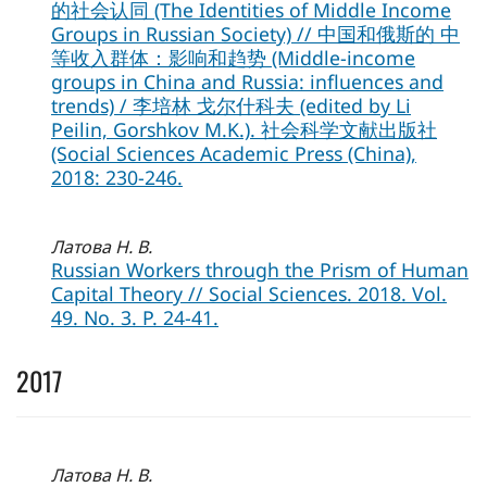
的社会认同 (The Identities of Middle Income
Groups in Russian Society) // 中国和俄斯的 中
等收入群体：影响和趋势 (Middle-income
groups in China and Russia: influences and
trends) / 李培林 戈尔什科夫 (edited by Li
Peilin, Gorshkov M.K.). 社会科学文献出版社
(Social Sciences Academic Press (China),
2018: 230-246.
Латова Н. В.
Russian Workers through the Prism of Human
Capital Theory // Social Sciences. 2018. Vol.
49. No. 3. P. 24-41.
2017
Латова Н. В.