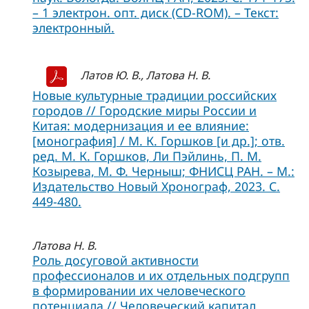
– 1 электрон. опт. диск (CD-ROM). – Текст:
электронный.
Латов Ю. В., Латова Н. В.
Новые культурные традиции российских
городов // Городские миры России и
Китая: модернизация и ее влияние:
[монография] / М. К. Горшков [и др.]; отв.
ред. М. К. Горшков, Ли Пэйлинь, П. М.
Козырева, М. Ф. Черныш; ФНИСЦ РАН. – М.:
Издательство Новый Хронограф, 2023. С.
449-480.
Латова Н. В.
Роль досуговой активности
профессионалов и их отдельных подгрупп
в формировании их человеческого
потенциала // Человеческий капитал