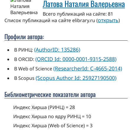
Латова Наталия Валерьевна
Всего публикаций на сайте: 81
открыть
Cписок публикаций на сайте elibrary.ru (
)
Профили автора:
(AuthorID: 135286)
В РИНЦ:
(ORCID Id: 0000-0001-9315-2588)
В ORCID:
(ResearcherId: C-4665-2014)
В Web of Science
(Scopus Author Id: 25927190500)
В Scopus
Библиометрические показатели автора
Индекс Хирша (РИНЦ) = 28
Индекс Хирша по ядру РИНЦ = 10
Индекс Хирша (Web of Science) = 3