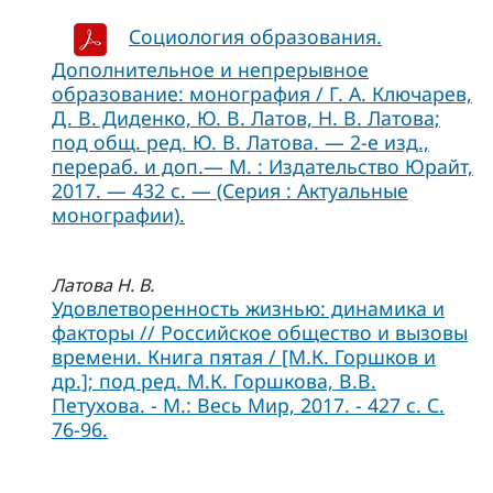
Социология образования.
Дополнительное и непрерывное
образование: монография / Г. А. Ключарев,
Д. В. Диденко, Ю. В. Латов, Н. В. Латова;
под общ. ред. Ю. В. Латова. — 2-е изд.,
перераб. и доп.— М. : Издательство Юрайт,
2017. — 432 с. — (Серия : Актуальные
монографии).
Латова Н. В.
Удовлетворенность жизнью: динамика и
факторы // Российское общество и вызовы
времени. Книга пятая / [М.К. Горшков и
др.]; под ред. М.К. Горшкова, В.В.
Петухова. - М.: Весь Мир, 2017. - 427 с. С.
76-96.