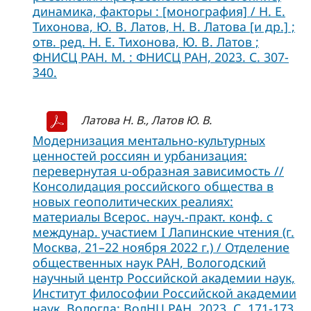
динамика, факторы : [монография] / Н. Е.
Тихонова, Ю. В. Латов, Н. В. Латова [и др.] ;
отв. ред. Н. Е. Тихонова, Ю. В. Латов ;
ФНИСЦ РАН. М. : ФНИСЦ РАН, 2023. C. 307-
340.
Латова Н. В., Латов Ю. В.
Модернизация ментально-культурных
ценностей россиян и урбанизация:
перевернутая u-образная зависимость //
Консолидация российского общества в
новых геополитических реалиях:
материалы Всерос. науч.-практ. конф. с
междунар. участием I Лапинские чтения (г.
Москва, 21–22 ноября 2022 г.) / Отделение
общественных наук РАН, Вологодский
научный центр Российской академии наук,
Институт философии Российской академии
наук. Вологда: ВолНЦ РАН, 2023. С. 171-173.