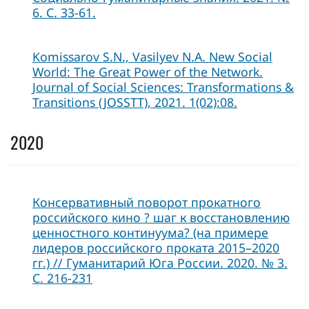
6. С. 33-61.
Komissarov S.N., Vasilyev N.A. New Social
World: The Great Power of the Network.
Journal of Social Sciences: Transformations &
Transitions (JOSSTT), 2021. 1(02):08.
2020
Консервативный поворот прокатного
российского кино ? шаг к восстановлению
ценностного континуума? (на примере
лидеров российского проката 2015–2020
гг.) // Гуманитарий Юга России. 2020. № 3.
С. 216-231