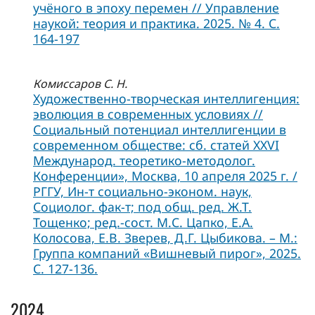
учёного в эпоху перемен // Управление
наукой: теория и практика. 2025. № 4. С.
164-197
Комиссаров С. Н.
Художественно-творческая интеллигенция:
эволюция в современных условиях //
Социальный потенциал интеллигенции в
современном обществе: сб. статей XXVI
Международ. теоретико-методолог.
Конференции», Москва, 10 апреля 2025 г. /
РГГУ, Ин-т социально-эконом. наук,
Социолог. фак-т; под общ. ред. Ж.Т.
Тощенко; ред.-сост. М.С. Цапко, Е.А.
Колосова, Е.В. Зверев, Д.Г. Цыбикова. – М.:
Группа компаний «Вишневый пирог», 2025.
С. 127-136.
2024