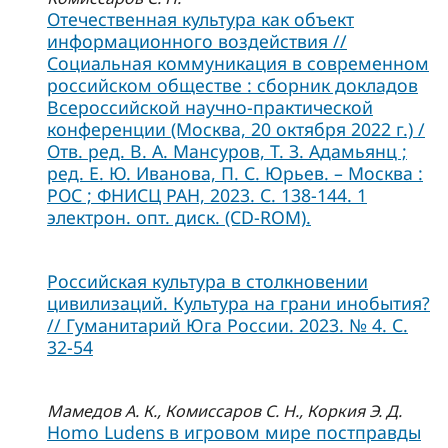
Отечественная культура как объект
информационного воздействия //
Социальная коммуникация в современном
российском обществе : сборник докладов
Всероссийской научно-практической
конференции (Москва, 20 октября 2022 г.) /
Отв. ред. В. А. Мансуров, Т. З. Адамьянц ;
ред. Е. Ю. Иванова, П. С. Юрьев. – Москва :
РОС ; ФНИСЦ РАН, 2023. С. 138-144. 1
электрон. опт. диск. (CD-ROM).
Российская культура в столкновении
цивилизаций. Культура на грани инобытия?
// Гуманитарий Юга России. 2023. № 4. С.
32-54
Мамедов А. К., Комиссаров С. Н., Коркия Э. Д.
Homo Ludens в игровом мире постправды