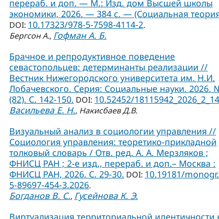
перераб. и доп. — М.: Изд. дом Высшей школы
экономики, 2026. — 384 с. — (Социальная теория
10.17323/978-5-7598-4114-2
DOI:
.
Гофман А. Б.
Бергсон А.
,
Брачное и репродуктивное поведение
севастопольцев: детерминанты реализации //
Вестник Нижегородского университета им. Н.И.
Лобачевского. Серия: Социальные науки. 2026. 
(82). С. 142-150.
10.52452/18115942_2026_2_1
DOI:
Васильева Е. Н.
,
Накисбаев Д.В.
Визуальный анализ в социологии управления //
Социология управления: теоретико-прикладной
толковый словарь / Отв. ред. А. А. Мерзляков ;
ФНИСЦ РАН ; 2-е изд., перераб. и доп.– Москва :
ФНИСЦ РАН, 2026. С. 29-30.
10.19181/monogr.
DOI:
5-89697-454-3.2026
.
Богданов В. С.
Гусейнова К. Э.
,
Виртуализация территориальной идентичности 