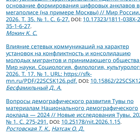
основание формирования цифровых анклавов в
мегаполисе (на примере Москвы) // Мир России
2026. Т. 35. № 1. С. 6-27.
10.17323/1811-038Х-
DOI:
35-1-6-27
.
Мокин К. С.
Влияние сетевых коммуникаций на характер
установок на конфликтность и консолидацию
молодых мигрантов и принимающего общества 
Мир науки. Социология, филология, культуролог
2026. Т. 17. № 1. URL: https://sfk-
mn.ru/PDF/22SCSK126.pdf.
10.15862/22SCSK1
DOI:
Бесфамильный Д. А.
Вопросы демографического развития Тувы по
материалам Национального демографического
доклада — 2024 // Новые исследования Тувы. 20
№ 1. С. 275-291.
10.25178/nit.2026.1.15
DOI:
.
Ростовская Т. К.
Натсак О. Д.
,