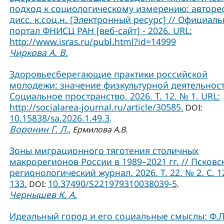
подход к социологическому измерению: авторе
дисс. к.соц.н. [Электронный ресурс] // Официал
портал ФНИСЦ РАН [веб-сайт] - 2026. URL:
http://www.isras.ru/publ.html?id=14999
Чиркова А. В.
Здоровьесберегающие практики российской
молодежи: значение физкультурной деятельност
Социальное пространство. 2026. Т. 12. № 1. URL:
http://socialarea-journal.ru/article/30585.
DOI:
10.15838/sa.2026.1.49.3
.
Воронин Г. Л.
,
Ермилова А.В.
Зоны миграционного тяготения столичных
макрорегионов России в 1989–2021 гг. // Псковс
регионологический журнал. 2026. Т. 22. № 2. С. 1
133.
10.37490/S221979310038039-5
DOI:
.
Чернышев К. А.
Идеальный город и его социальные смыслы: Ф.Л