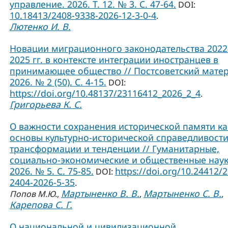
управление. 2026. Т. 12. № 3. С. 47-64.
DOI:
10.18413/2408-9338-2026-12-3-0-4
.
Лютенко И. В.
Новации миграционного законодательства 2022
2025 гг. в контексте интеграции иностранцев в
принимающее общество // Постсоветский матер
2026. № 2 (50). С. 4-15.
DOI:
https://doi.org/10.48137/23116412_2026_2_4
.
Григорьева К. С.
О важности сохранения исторической памяти ка
основы культурно-исторической справедливости
трансформации и тенденции // Гуманитарные,
социально-экономические и общественные наук
2026. № 5. С. 75-85.
https://doi.org/10.24412/
DOI:
2404-2026-5-35
.
Мартыненко В. В.
Мартыненко С. В.
Попов М.Ю.
,
,
,
Карепова С. Г.
О национальной и цивилизационной