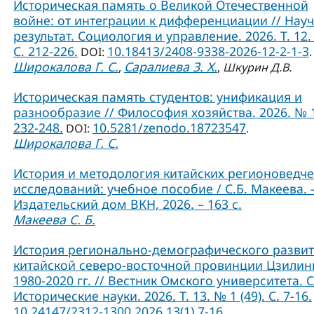
Историческая память о Великой Отечественной
войне: от интеграции к дифференциации // Нау
результат. Социология и управление. 2026. Т. 12.
С. 212-226.
10.18413/2408-9338-2026-12-2-1-3
DOI:
.
Широкалова Г. С.
Саралиева З. Х.
,
,
Шкурин Д.В.
Историческая память студентов: унификация и
разнообразие // Философия хозяйства. 2026. № 1
232-248.
10.5281/zenodo.18723547
DOI:
.
Широкалова Г. С.
История и методология китайских регионоведче
исследований: учебное пособие / С.Б. Макеева. –
Издательский дом ВКН, 2026. – 163 с.
Макеева С. Б.
История регионально-демографического разви
китайской северо-восточной провинции Цзилин
1980-2020 гг. // Вестник Омского университета. 
Исторические науки. 2026. Т. 13. № 1 (49). С. 7-16.
10.24147/2312-1300.2026.13(1).7-16
.