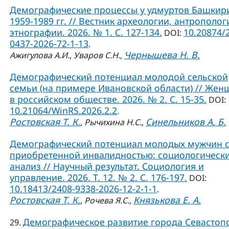
Демографические процессы у удмуртов Башкир
1959-1989 гг. // Вестник археологии, антрополог
этнографии. 2026. № 1. С. 127-134.
10.20874/
DOI:
0437-2026-72-1-13
.
Чернышева Н. В.
Ажигулова А.И.
,
Уваров С.Н.
,
Демографический потенциал молодой сельской
семьи (на примере Ивановской области) // Жен
в российском обществе. 2026. № 2. С. 15-35.
DOI:
10.21064/WinRS.2026.2.2
.
Ростовская Т. К.
Синельников А. Б.
,
Рычихина Н.С.
,
Демографический потенциал молодых мужчин 
приобретенной инвалидностью: социологическ
анализ // Научный результат. Социология и
управление. 2026. Т. 12. № 2. С. 176-197.
DOI:
10.18413/2408-9338-2026-12-2-1-1
.
Ростовская Т. К.
Князькова Е. А.
,
Рочева Я.С.
,
Демографическое развитие города Севастоп
29.