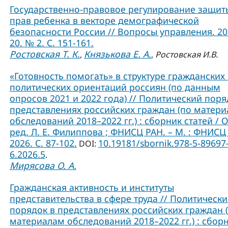
Государственно-правовое регулирование защит
прав ребенка в векторе демографической
безопасности России // Вопросы управления. 202
20. № 2. С. 151-161.
Ростовская Т. К.
Князькова Е. А.
,
,
Ростовская И.В.
«Готовность помогать» в структуре гражданских
политических ориентаций россиян (по данным
опросов 2021 и 2022 года) // Политический поря
представлениях российских граждан (по матер
обследований 2018–2022 гг.) : сборник статей / О
ред. Л. Е. Филиппова ; ФНИСЦ РАН. – М. : ФНИСЦ
2026. C. 87-102.
10.19181/sbornik.978-5-89697
DOI:
6.2026.5
.
Мирясова О. А.
Гражданская активность и институты
представительства в сфере труда // Политическ
порядок в представлениях российских граждан 
материалам обследований 2018–2022 гг.) : сбор