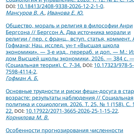
10.18413/2408-9338-2026-12-2-1-0
DOI:
.
Мансуров В. А.
Иванова Е. Ю.
,
Общество, мораль и религия в философии Анри
Бергсона // Бергсон А. Два источника морали и
религии / пер. с франц., вступ. статья, коммент. А
Гофмана; Нац. исслед. ун-т «Высшая школа
экономики». — 3-е изд., перераб. и доп. — М.: И
дом Высшей школы экономики, 2026. — 384 с. 
(Социальная теория). C. 7-34.
10.17323/978-5-
DOI:
7598-4114-2
.
Гофман А. Б.
Основные трудности и риски фешн-досуга в ст
возрасте: результаты наблюдения // Социальная
политика и социология. 2026. Т. 25. № 1 (158). С. 
22.
10.17922/2071-3665-2026-25-1-15-22
DOI:
.
Корнилова М. В.
Особенности прогнозирования численности