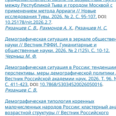
между Республикой Тыва и городом Москвой с
применением метода Арриаги // Новые
исследования Тувы. 2026. № 2. С. 95-107.
DOI:
10.25178/nit.2026.2.7
.
Рязанцев С. В.
Рахмонов А. Х.
Рязанцев Н. С.
,
,
Демографическая ситуация в зеркале обществе
науки // Вестник РФФИ. Гуманитарные и
общественные науки. 2026. № 2 (125). С. 10-12.
Черныш М. Ф.
Демографическая ситуация в России: тенденции
перспективы, меры демографической политики 
Вестник Российской академии наук. 2026. Т. 96. 
С. 411-423.
10.7868/S3034520026050016
DOI:
.
Рязанцев С. В.
Демографическая типология коренных
малочисленных народов России: кластерный ан
возрастной структуры // Вестник Российского