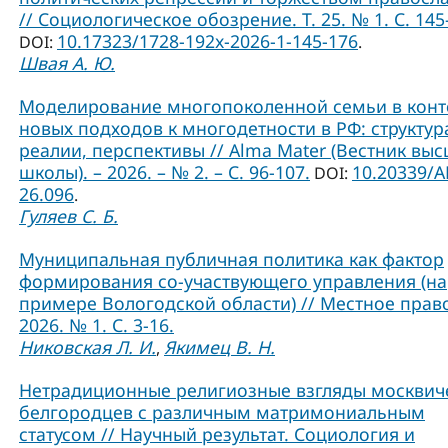
// Социологическое обозрение. Т. 25. № 1. С. 145
10.17323/1728-192x-2026-1-145-176
DOI:
.
Швая А. Ю.
Моделирование многопоколенной семьи в конт
новых подходов к многодетности в РФ: структур
реалии, перспективы // Alma Mater (Вестник вы
школы). – 2026. – № 2. – С. 96-107.
10.20339/A
DOI:
26.096
.
Гуляев С. Б.
Муниципальная публичная политика как фактор
формирования со-участвующего управления (на
примере Вологодской области) // Местное прав
2026. № 1. С. 3-16.
Никовская Л. И.
Якимец В. Н.
,
Нетрадиционные религиозные взгляды москвич
белгородцев с различным матримониальным
статусом // Научный результат. Социология и