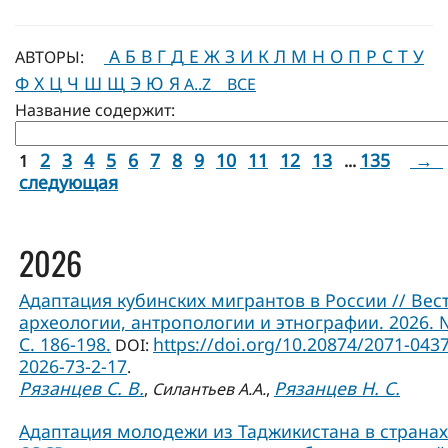
А
Б
В
Г
Д
Е
Ж
З
И
К
Л
М
Н
О
П
Р
С
Т
У
АВТОРЫ:
Ф
Х
Ц
Ч
Ш
Щ
Э
Ю
Я
A..Z
ВСЕ
Название содержит:
2
3
4
5
6
7
8
9
10
11
12
13
135
→
1
...
следующая
2026
Адаптация кубинских мигрантов в России // Вес
археологии, антропологии и этнографии. 2026. 
С. 186-198.
https://doi.org/10.20874/2071-0437
DOI:
2026-73-2-17
.
Рязанцев С. В.
Рязанцев Н. С.
,
Силантьев А.А.
,
Адаптация молодежи из Таджикистана в странах