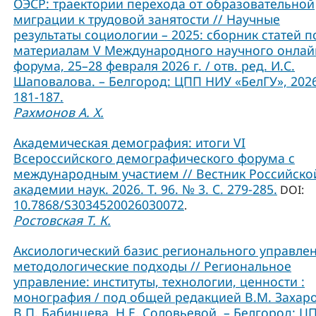
ОЭСР: траектории перехода от образовательной
миграции к трудовой занятости // Научные
результаты социологии – 2025: сборник статей п
материалам V Международного научного онлай
форума, 25–28 февраля 2026 г. / отв. ред. И.С.
Шаповалова. – Белгород: ЦПП НИУ «БелГУ», 2026
181-187.
Рахмонов А. Х.
Академическая демография: итоги VI
Всероссийского демографического форума с
международным участием // Вестник Российско
академии наук. 2026. Т. 96. № 3. С. 279-285.
DOI:
10.7868/S3034520026030072
.
Ростовская Т. К.
Аксиологический базис регионального управлен
методологические подходы // Региональное
управление: институты, технологии, ценности :
монография / под общей редакцией В.М. Захаро
В.П. Бабинцева, Н.Е. Соловьевой. – Белгород: Ц