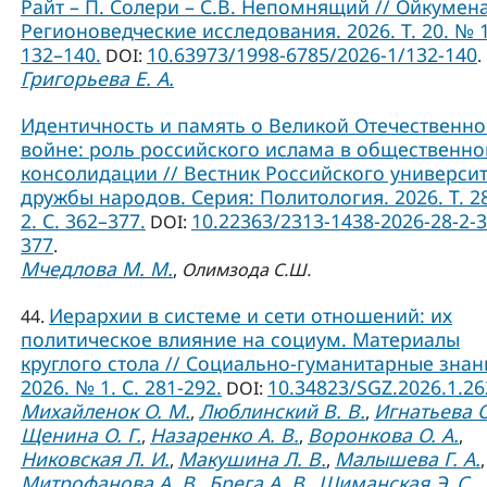
Райт – П. Солери – С.В. Непомнящий // Ойкумена
Регионоведческие исследования. 2026. Т. 20. № 1
132–140.
10.63973/1998-6785/2026-1/132-140
DOI:
.
Григорьева Е. А.
Идентичность и память о Великой Отечественн
войне: роль российского ислама в общественно
консолидации // Вестник Российского универси
дружбы народов. Серия: Политология. 2026. Т. 2
2. С. 362–377.
10.22363/2313-1438-2026-28-2-3
DOI:
377
.
Мчедлова М. М.
,
Олимзода С.Ш.
Иерархии в системе и сети отношений: их
44.
политическое влияние на социум. Материалы
круглого стола // Социально-гуманитарные знан
2026. № 1. С. 281-292.
10.34823/SGZ.2026.1.2
DOI:
Михайленок О. М.
Люблинский В. В.
Игнатьева О
,
,
Щенина О. Г.
Назаренко А. В.
Воронкова О. А.
,
,
,
Никовская Л. И.
Макушина Л. В.
Малышева Г. А.
,
,
,
Митрофанова А. В.
Брега А. В.
Шиманская Э. С.
,
,
,