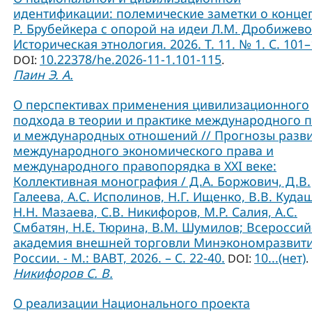
идентификации: полемические заметки о конце
Р. Брубейкера с опорой на идеи Л.М. Дробижево
Историческая этнология. 2026. Т. 11. № 1. С. 101–
10.22378/he.2026-11-1.101-115
DOI:
.
Паин Э. А.
О перспективах применения цивилизационного
подхода в теории и практике международного 
и международных отношений // Прогнозы разв
международного экономического права и
международного правопорядка в XXI веке:
Коллективная монография / Д.А. Боржович, Д.В.
Галеева, А.С. Исполинов, Н.Г. Ищенко, В.В. Куда
Н.Н. Мазаева, С.В. Никифоров, М.Р. Салия, А.С.
Смбатян, Н.Е. Тюрина, В.М. Шумилов; Всероссий
академия внешней торговли Минэкономразвит
России. - М.: ВАВТ, 2026. – С. 22-40.
10...(нет)
DOI:
.
Никифоров С. В.
О реализации Национального проекта