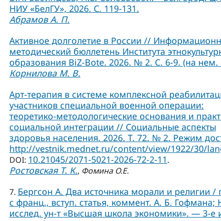
НИУ «БелГУ», 2026. С. 119-131.
Абрамов А. П.
Активное долголетие в России // Информационн
методический бюллетень Института этнокультур
образования BiZ-Bote. 2026. № 2. С. 6-9. (на нем. 
Корнилова М. В.
Арт-терапия в системе комплексной реабилита
участников специальной военной операции:
теоретико-методологические основания и практ
социальной интеграции // Социальные аспекты
здоровья населения. 2026. Т. 72. № 2. Режим дос
http://vestnik.mednet.ru/content/view/1922/30/lan
10.21045/2071-5021-2026-72-2-11
DOI:
.
Ростовская Т. К.
,
Фомина О.Е.
Бергсон А. Два источника морали и религии / 
7.
с франц., вступ. статья, коммент. А. Б. Гофмана; 
исслед. ун-т «Высшая школа экономики». — 3-е и