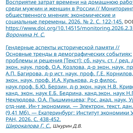
Восприятие затрат времени на домашнюю рабо
среди мужчин и женщин в России // Мониторин
общественного мнения: экономические и
социальные перемены. 2026. № 2. С. 122-145.
DOI
https://www.doi.org/10.14515/monitoring.2026.2.
Воронина Н. С.
Гендерные аспекты исторической памяти //
Основные тренды в демографических событиях:
проблемы и решения [Текст]: сб. науч. ст. / ред. 
экон. наук, проф. О.А. Козлова, д-р экон. наук, п
А.П. Багирова, д-р ист. наук, проф. Г.Е. Корнилов,
экон. наук, проф. И.А. Кулькова, д-р филос.
наук,проф. Б.Ю. Берзин, д-р экон. наук Н.В. Крив
канд. экон. наук Е.Б. Бедрина, канд.экон. наук Н.
Неклюдова, О.А. Пышминцева; Рос. акад. наук, У
отд-ние, Ин-т экономики. — Электрон. текст. дан
(9,41 Мб). — Екатеринбург: Институт экономики 
РАН, 2026. С. 438-452.
Широкалова Г. С.
,
Шкурин Д.В.