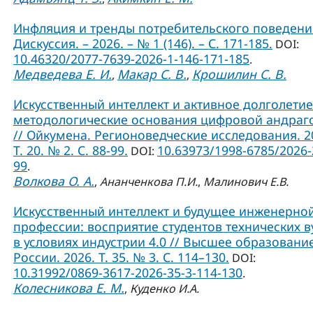
Инфляция и тренды потребительского поведения
Дискуссия. – 2026. – № 1 (146). – С. 171-185.
DOI:
10.46320/2077-7639-2026-1-146-171-185
.
Медведева Е. И.
Макар С. В.
Крошилин С. В.
,
,
Искусственный интеллект и активное долголетие
методологические основания цифровой андраг
// Ойкумена. Регионоведческие исследования. 2
Т. 20. № 2. С. 88-99.
10.63973/1998-6785/2026-
DOI:
99
.
Волкова О. А.
,
Ананченкова П.И.
,
Малинович Е.В.
Искусственный интеллект и будущее инженерно
профессии: восприятие студентов технических в
в условиях индустрии 4.0 // Высшее образовани
России. 2026. Т. 35. № 3. С. 114–130.
DOI:
10.31992/0869-3617-2026-35-3-114-130
.
Колесникова Е. М.
,
Куденко И.А.