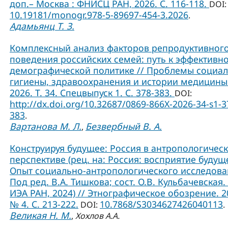
доп.– Москва : ФНИСЦ РАН, 2026. С. 116-118.
DOI:
10.19181/monogr.978-5-89697-454-3.2026
.
Адамьянц Т. З.
Комплексный анализ факторов репродуктивног
поведения российских семей: путь к эффективн
демографической политике // Проблемы социа
гигиены, здравоохранения и истории медицины
2026. Т. 34. Спецвыпуск 1. С. 378-383.
DOI:
http://dx.doi.org/10.32687/0869-866X-2026-34-s1-3
383
.
Вартанова М. Л.
Безвербный В. А.
,
Конструируя будущее: Россия в антропологичес
перспективе (рец. на: Россия: восприятие будущ
Опыт социально-антропологического исследова
Под ред. В.А. Тишкова; сост. О.В. Кульбачевская. 
ИЭА РАН, 2024) // Этнографическое обозрение. 2
№ 4. С. 213-222.
10.7868/S3034627426040113
DOI:
.
Великая Н. М.
,
Хохлов А.А.