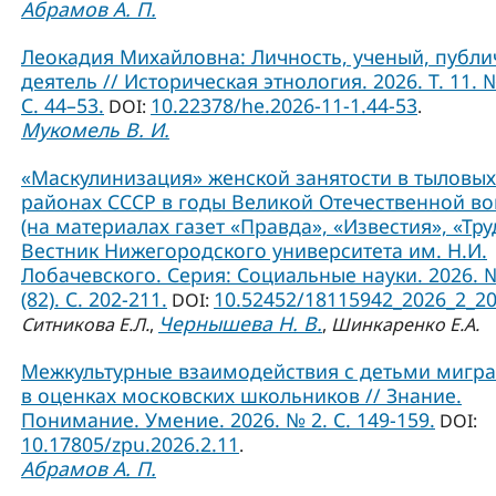
Абрамов А. П.
Леокадия Михайловна: Личность, ученый, публ
деятель // Историческая этнология. 2026. Т. 11. №
С. 44–53.
10.22378/he.2026-11-1.44-53
DOI:
.
Мукомель В. И.
«Маскулинизация» женской занятости в тыловых
районах СССР в годы Великой Отечественной в
(на материалах газет «Правда», «Известия», «Труд
Вестник Нижегородского университета им. Н.И.
Лобачевского. Серия: Социальные науки. 2026. 
(82). С. 202-211.
10.52452/18115942_2026_2_2
DOI:
Чернышева Н. В.
Ситникова Е.Л.
,
,
Шинкаренко Е.А.
Межкультурные взаимодействия с детьми мигр
в оценках московских школьников // Знание.
Понимание. Умение. 2026. № 2. С. 149-159.
DOI:
10.17805/zpu.2026.2.11
.
Абрамов А. П.