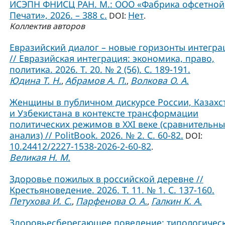
ИСЭПН ФНИСЦ РАН. М.: ООО «Фабрика офсетной
Печати», 2026. – 388 с.
Нет
DOI:
.
Коллектив авторов
Евразийский диалог – новые горизонты интегра
// Евразийская интеграция: экономика, право,
политика. 2026. Т. 20. № 2 (56). С. 189-191.
Юдина Т. Н.
Абрамов А. П.
Волкова О. А.
,
,
Женщины в публичном дискурсе России, Казахс
и Узбекистана в контексте трансформации
политических режимов в XXI веке (сравнительн
анализ) // PolitBook. 2026. № 2. С. 60-82.
DOI:
10.24412/2227-1538-2026-2-60-82
.
Великая Н. М.
Здоровье пожилых в российской деревне //
Крестьяноведение. 2026. Т. 11. № 1. С. 137-160.
Петухова И. С.
Парфенова О. А.
Галкин К. А.
,
,
Здоровьесберегающее поведение: типологичес