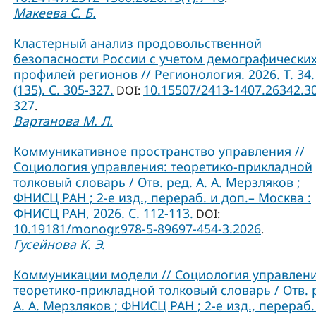
Макеева С. Б.
Кластерный анализ продовольственной
безопасности России с учетом демографически
профилей регионов // Регионология. 2026. Т. 34.
(135). С. 305-327.
10.15507/2413-1407.26342.3
DOI:
327
.
Вартанова М. Л.
Коммуникативное пространство управления //
Социология управления: теоретико-прикладной
толковый словарь / Отв. ред. А. А. Мерзляков ;
ФНИСЦ РАН ; 2-е изд., перераб. и доп.– Москва :
ФНИСЦ РАН, 2026. С. 112-113.
DOI:
10.19181/monogr.978-5-89697-454-3.2026
.
Гусейнова К. Э.
Коммуникации модели // Социология управлени
теоретико-прикладной толковый словарь / Отв. 
А. А. Мерзляков ; ФНИСЦ РАН ; 2-е изд., перераб.