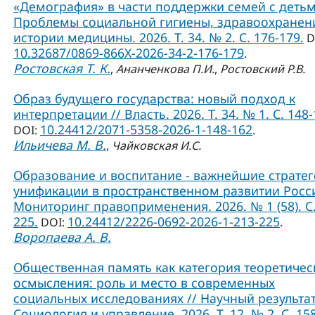
«Демография» в части поддержки семей с детьм
Проблемы социальной гигиены, здравоохранен
истории медицины. 2026. Т. 34. № 2. С. 176-179.
D
10.32687/0869-866X-2026-34-2-176-179
.
Ростовская Т. К.
,
Ананченкова П.И.
,
Ростовский Р.В.
Образ будущего государства: новый подход к
интерпретации // Власть. 2026. Т. 34. № 1. С. 148-
10.24412/2071-5358-2026-1-148-162
DOI:
.
Ильичева М. В.
,
Чайковская И.С.
Образование и воспитание - важнейшие страте
унификации в пространственном развитии Росси
Мониторинг правоприменения. 2026. № 1 (58). С.
225.
10.24412/2226-0692-2026-1-213-225
DOI:
.
Воропаева А. В.
Общественная память как категория теоретичес
осмысления: роль и место в современных
социальных исследованиях // Научный результат
Социология и управление. 2026. Т. 12. № 2. С. 15