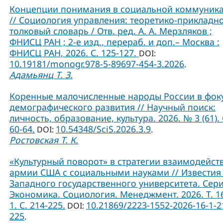
Концепции понимания в социальной коммуник
// Социология управления: теоретико-прикладн
толковый словарь / Отв. ред. А. А. Мерзляков ;
ФНИСЦ РАН ; 2-е изд., перераб. и доп.– Москва :
ФНИСЦ РАН, 2026. С. 125-127.
DOI:
10.19181/monogr.978-5-89697-454-3.2026
.
Адамьянц Т. З.
Коренные малочисленные народы России в фок
демографического развития // Научный поиск:
личность, образование, культура. 2026. № 3 (61). 
60-64.
10.54348/SciS.2026.3.9
DOI:
.
Ростовская Т. К.
«Культурный поворот» в стратегии взаимодейст
армии США с социальными науками // Известия
Западного государственного университета. Сери
Экономика. Социология. Менеджмент. 2026. Т. 1
1. С. 214-225.
10.21869/2223-1552-2026-16-1-2
DOI:
225
.