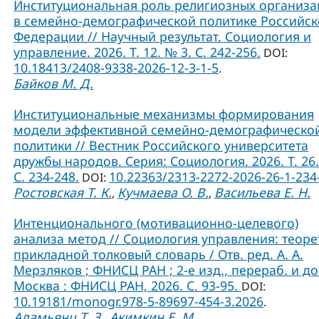
Институциональная роль религиозных организ
в семейно-демографической политике Российс
Федерации // Научный результат. Социология и
управление. 2026. Т. 12. № 3. С. 242-256.
DOI:
10.18413/2408-9338-2026-12-3-1-5
.
Байков М. Д.
Институциональные механизмы формирования
модели эффективной семейно-демографическо
политики // Вестник Российского университета
дружбы народов. Серия: Социология. 2026. Т. 26.
C. 234-248.
10.22363/2313-2272-2026-26-1-234
DOI:
Ростовская Т. К.
Кучмаева О. В.
Васильева Е. Н.
,
,
Интенционального (мотивационно-целевого)
анализа метод // Социология управления: теоре
прикладной толковый словарь / Отв. ред. А. А.
Мерзляков ; ФНИСЦ РАН ; 2-е изд., перераб. и до
Москва : ФНИСЦ РАН, 2026. С. 93-95.
DOI:
10.19181/monogr.978-5-89697-454-3.2026
.
Адамьянц Т. З.
Акимкин Е. М.
,