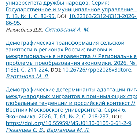
университета дружбы народов. Серия:
Государственное и муниципальное управление. 
Т. 13. № 1. C. 86-95.
10.22363/2312-8313-2026-
DOI:
86-95
.
Ситковский А. М.
Накисбаев Д.В.
,
Демографическая трансформация сельской
занятости в регионах России: вызовы и
межрегиональные неравенства // Региональные
проблемы преобразования экономики. 2026. № 
(185). С. 211-224.
10.26726/rppe2026v3dtore
DOI:
.
Вартанова М. Л.
Демографические детерминанты адаптации пит
международных мигрантов в принимающих стр
глобальные тенденции и российский контекст //
Вестник Московского университета. Серия 6.
Экономика. 2026. Т. 61. № 2. С. 218-237.
DOI:
https://doi.org/10.55959/MSU0130-0105-6-61-2-9
.
Рязанцев С. В.
Вартанова М. Л.
,