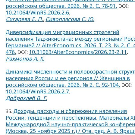
российском обществе. 2026. № 2. С. 78-91.
DOI:
10.21064/WinRS.2026.2.6
.
Сигарева Е. П.
Сивоплясова С. Ю.
,
Диверсификация миграционных стратегий
населения Таджикистана: между регионами Рос
Германией // AlterEconomics. 2026. Т. 23. № 2. С. 
476.
10.31063/AlterEconomics/2026.23-2.11
DOI:
.
Рахмонов А. Х.
Динамика численности и половозрастной струк
населения России и ее регионов // Женщина в
российском обществе. 2026. № 2. С. 92-104.
DOI:
10.21064/WinRS.2026.2.7
.
Доброхлеб В. Г.
Доходы, расходы и сбережения населения
35.
России: тенденции и перспективы. Материалы X
Международной научно-практической конфере
(Москва, 25 ноября 2025 г.) / Отв. ред. А. В. Яраш