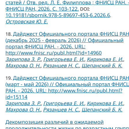
статей / Отв. ред. Л. Е. Филиппова ; ФНИСЦ РАН. –
ФНИСЦ РАН, 2026. C. 103-122.
DOI:
10.19181/sbornik.978-5-89697-453-6.2026.6
.
Островская Ю. Е.
Дайджест Официального портала ФНИСЦ РА
18.
(декабрь 2025 - февраль 2026) // Официальный
портал ФНИСЦ РАН. - 2026. URL:
http://www.fnisc.ru/publ.html?id=14960
Зарипова З. Р.
Григорьева Е. И.
Кирикова Е. И.
,
,
,
Махрова О. Н.
Рязанцев Н. С.
Щепанский Б. К.
,
,
Дайджест Официального портала ФНИСЦ РА
19.
(март - май 2026) // Официальный портал ФНИС
РАН. - 2026. URL: http://www.fnisc.ru/publ.html?
id=15114
Зарипова З. Р.
Григорьева Е. И.
Кирикова Е. И.
,
,
,
Махрова О. Н.
Рязанцев Н. С.
Щепанский Б. К.
,
,
Декомпозиция различий в ожидаемой
продолжительности жизни по возрастным груп