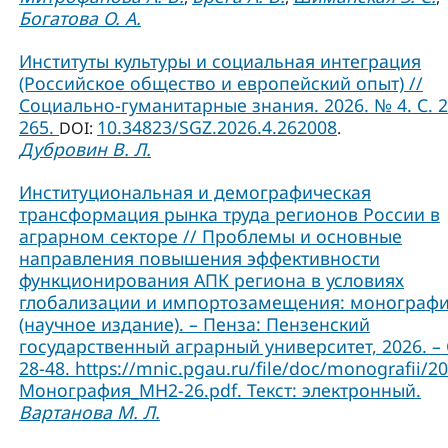
Богатова О. А.
Институты культуры и социальная интеграция
(Российское общество и европейский опыт) //
Социально-гуманитарные знания. 2026. № 4. С. 2
265.
10.34823/SGZ.2026.4.262008
DOI:
.
Дубровин В. Л.
Институциональная и демографическая
трансформация рынка труда регионов России в
аграрном секторе // Проблемы и основные
направления повышения эффективности
функционирования АПК региона в условиях
глобализации и импортозамещения: монограф
(научное издание). – Пенза: Пензенский
государственный аграрный университет, 2026. – 
28-48. https://mnic.pgau.ru/file/doc/monografii/2
Монография_МН2-26.pdf. Текст: электронный.
Вартанова М. Л.