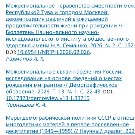
Межрегиональное неравенство смертности меж
Республикой Тува и городом Москвой:
декомпозиция различий в ожидаемой
продолжительности жизни при рождении //
Бюллетень Национального научно-
исследовательского института общественного
здоровья имени Н.А. Семашко. 2026. № 2. С. 152-
10.69541/NRIPH.2026.02.026
DOI:
.
Рахмонов А. Х.
Межрегиональные связи населения России:
исследование на основе сведений о местах
рождения мигрантов // Демографическое
обозрение. 2026. Т. 13. № 1. С. 22-43.
DOI:
10.17323/demreview.v13i1.33715
.
Чернышев К. А.
Меры демографической политики СССР в отно
многодетных матерей в первое послевоенное
десятилетие (1945—1955) // Научный диалог. 2026