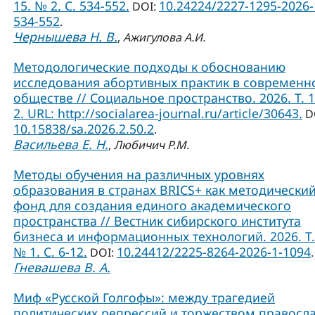
15. № 2. С. 534-552.
10.24224/2227-1295-2026-
DOI:
534-552
.
Чернышева Н. В.
,
Ажигулова А.И.
Методологические подходы к обоснованию
исследования абортивных практик в современ
обществе // Социальное пространство. 2026. Т. 
2. URL: http://socialarea-journal.ru/article/30643.
D
10.15838/sa.2026.2.50.2
.
Васильева Е. Н.
,
Любичич Р.М.
Методы обучения на различных уровнях
образования в странах BRICS+ как методически
фонд для создания единого академического
пространства // Вестник сибирского института
бизнеса и информационных технологий. 2026. Т.
№ 1. С. 6-12.
10.24412/2225-8264-2026-1-1094
DOI:
.
Гневашева В. А.
Миф «Русской Голгофы»: между трагедией
политических репрессий и торжеством правосл