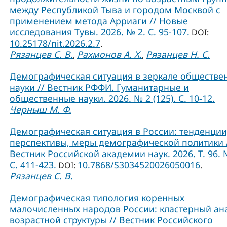
между Республикой Тыва и городом Москвой с
применением метода Арриаги // Новые
исследования Тувы. 2026. № 2. С. 95-107.
DOI:
10.25178/nit.2026.2.7
.
Рязанцев С. В.
Рахмонов А. Х.
Рязанцев Н. С.
,
,
Демографическая ситуация в зеркале обществе
науки // Вестник РФФИ. Гуманитарные и
общественные науки. 2026. № 2 (125). С. 10-12.
Черныш М. Ф.
Демографическая ситуация в России: тенденции
перспективы, меры демографической политики 
Вестник Российской академии наук. 2026. Т. 96. 
С. 411-423.
10.7868/S3034520026050016
DOI:
.
Рязанцев С. В.
Демографическая типология коренных
малочисленных народов России: кластерный ан
возрастной структуры // Вестник Российского