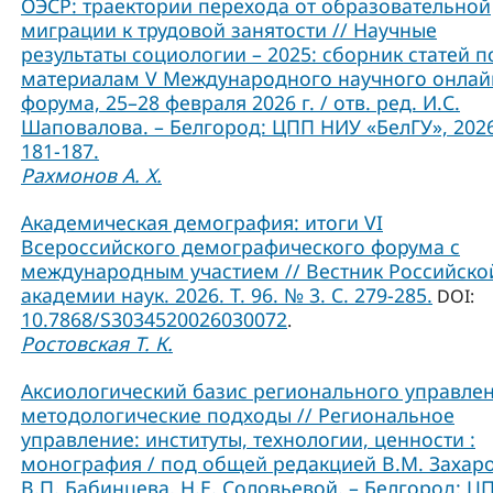
ОЭСР: траектории перехода от образовательной
миграции к трудовой занятости // Научные
результаты социологии – 2025: сборник статей п
материалам V Международного научного онлай
форума, 25–28 февраля 2026 г. / отв. ред. И.С.
Шаповалова. – Белгород: ЦПП НИУ «БелГУ», 2026
181-187.
Рахмонов А. Х.
Академическая демография: итоги VI
Всероссийского демографического форума с
международным участием // Вестник Российско
академии наук. 2026. Т. 96. № 3. С. 279-285.
DOI:
10.7868/S3034520026030072
.
Ростовская Т. К.
Аксиологический базис регионального управлен
методологические подходы // Региональное
управление: институты, технологии, ценности :
монография / под общей редакцией В.М. Захаро
В.П. Бабинцева, Н.Е. Соловьевой. – Белгород: Ц