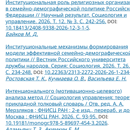
Институциональная роль религиозных организ
в семейно-демографической политике Российс
Федерации // Научный результат. Социология и
управление. 2026. Т. 12. № 3. С. 242-256.
DOI:
10.18413/2408-9338-2026-12-3-1-5
.
Байков М. Д.
Институциональные механизмы формирования
модели эффективной семейно-демографическо
политики // Вестник Российского университета
дружбы народов. Серия: Социология. 2026. Т. 26.
C. 234-248.
10.22363/2313-2272-2026-26-1-234
DOI:
Ростовская Т. К.
Кучмаева О. В.
Васильева Е. Н.
,
,
Интенционального (мотивационно-целевого)
анализа метод // Социология управления: теоре
прикладной толковый словарь / Отв. ред. А. А.
Мерзляков ; ФНИСЦ РАН ; 2-е изд., перераб. и до
Москва : ФНИСЦ РАН, 2026. С. 93-95.
DOI:
10.19181/monogr.978-5-89697-454-3.2026
.
Адамьянц Т. З.
Акимкин Е. М.
,