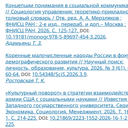
Концепции понимания в социальной коммуник
// Социология управления: теоретико-прикладн
толковый словарь / Отв. ред. А. А. Мерзляков ;
ФНИСЦ РАН ; 2-е изд., перераб. и доп.– Москва :
ФНИСЦ РАН, 2026. С. 125-127.
DOI:
10.19181/monogr.978-5-89697-454-3.2026
.
Адамьянц Т. З.
Коренные малочисленные народы России в фок
демографического развития // Научный поиск:
личность, образование, культура. 2026. № 3 (61). 
60-64.
10.54348/SciS.2026.3.9
DOI:
.
Ростовская Т. К.
«Культурный поворот» в стратегии взаимодейст
армии США с социальными науками // Известия
Западного государственного университета. Сери
Экономика. Социология. Менеджмент. 2026. Т. 1
1. С. 214-225.
10.21869/2223-1552-2026-16-1-2
DOI:
225
.