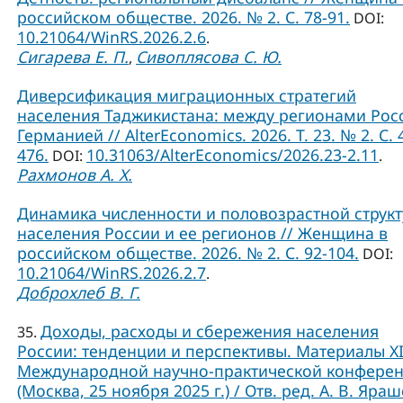
российском обществе. 2026. № 2. С. 78-91.
DOI:
10.21064/WinRS.2026.2.6
.
Сигарева Е. П.
Сивоплясова С. Ю.
,
Диверсификация миграционных стратегий
населения Таджикистана: между регионами Рос
Германией // AlterEconomics. 2026. Т. 23. № 2. С. 
476.
10.31063/AlterEconomics/2026.23-2.11
DOI:
.
Рахмонов А. Х.
Динамика численности и половозрастной струк
населения России и ее регионов // Женщина в
российском обществе. 2026. № 2. С. 92-104.
DOI:
10.21064/WinRS.2026.2.7
.
Доброхлеб В. Г.
Доходы, расходы и сбережения населения
35.
России: тенденции и перспективы. Материалы X
Международной научно-практической конфере
(Москва, 25 ноября 2025 г.) / Отв. ред. А. В. Яраш