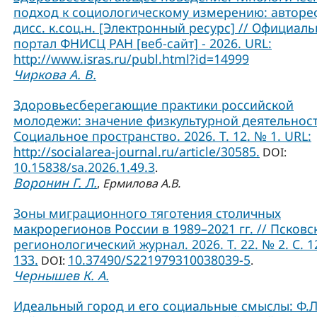
подход к социологическому измерению: авторе
дисс. к.соц.н. [Электронный ресурс] // Официал
портал ФНИСЦ РАН [веб-сайт] - 2026. URL:
http://www.isras.ru/publ.html?id=14999
Чиркова А. В.
Здоровьесберегающие практики российской
молодежи: значение физкультурной деятельност
Социальное пространство. 2026. Т. 12. № 1. URL:
http://socialarea-journal.ru/article/30585.
DOI:
10.15838/sa.2026.1.49.3
.
Воронин Г. Л.
,
Ермилова А.В.
Зоны миграционного тяготения столичных
макрорегионов России в 1989–2021 гг. // Псковс
регионологический журнал. 2026. Т. 22. № 2. С. 1
133.
10.37490/S221979310038039-5
DOI:
.
Чернышев К. А.
Идеальный город и его социальные смыслы: Ф.Л