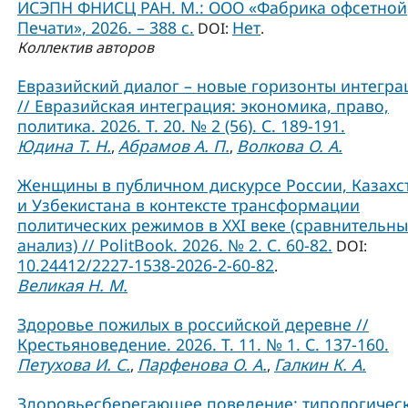
ИСЭПН ФНИСЦ РАН. М.: ООО «Фабрика офсетной
Печати», 2026. – 388 с.
Нет
DOI:
.
Коллектив авторов
Евразийский диалог – новые горизонты интегра
// Евразийская интеграция: экономика, право,
политика. 2026. Т. 20. № 2 (56). С. 189-191.
Юдина Т. Н.
Абрамов А. П.
Волкова О. А.
,
,
Женщины в публичном дискурсе России, Казахс
и Узбекистана в контексте трансформации
политических режимов в XXI веке (сравнительн
анализ) // PolitBook. 2026. № 2. С. 60-82.
DOI:
10.24412/2227-1538-2026-2-60-82
.
Великая Н. М.
Здоровье пожилых в российской деревне //
Крестьяноведение. 2026. Т. 11. № 1. С. 137-160.
Петухова И. С.
Парфенова О. А.
Галкин К. А.
,
,
Здоровьесберегающее поведение: типологичес