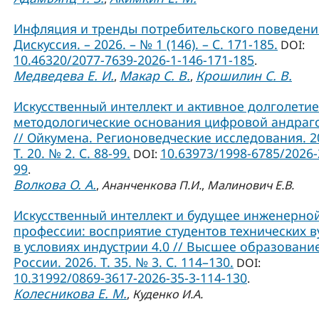
Инфляция и тренды потребительского поведения
Дискуссия. – 2026. – № 1 (146). – С. 171-185.
DOI:
10.46320/2077-7639-2026-1-146-171-185
.
Медведева Е. И.
Макар С. В.
Крошилин С. В.
,
,
Искусственный интеллект и активное долголетие
методологические основания цифровой андраг
// Ойкумена. Регионоведческие исследования. 2
Т. 20. № 2. С. 88-99.
10.63973/1998-6785/2026-
DOI:
99
.
Волкова О. А.
,
Ананченкова П.И.
,
Малинович Е.В.
Искусственный интеллект и будущее инженерно
профессии: восприятие студентов технических в
в условиях индустрии 4.0 // Высшее образовани
России. 2026. Т. 35. № 3. С. 114–130.
DOI:
10.31992/0869-3617-2026-35-3-114-130
.
Колесникова Е. М.
,
Куденко И.А.