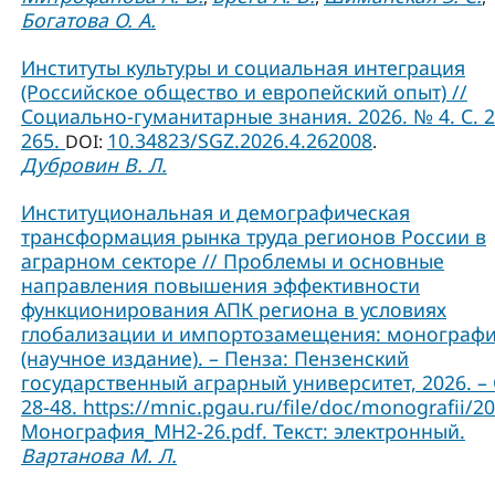
Богатова О. А.
Институты культуры и социальная интеграция
(Российское общество и европейский опыт) //
Социально-гуманитарные знания. 2026. № 4. С. 2
265.
10.34823/SGZ.2026.4.262008
DOI:
.
Дубровин В. Л.
Институциональная и демографическая
трансформация рынка труда регионов России в
аграрном секторе // Проблемы и основные
направления повышения эффективности
функционирования АПК региона в условиях
глобализации и импортозамещения: монограф
(научное издание). – Пенза: Пензенский
государственный аграрный университет, 2026. – 
28-48. https://mnic.pgau.ru/file/doc/monografii/2
Монография_МН2-26.pdf. Текст: электронный.
Вартанова М. Л.