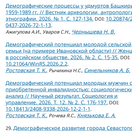
Демографические процессы у удмуртов Башкир
1959-1989 гг. // Вестник археологии, антрополог
этнографии. 2026. № 1. С. 127-134.
10.20874/
DOI:
0437-2026-72-1-13
.
Чернышева Н. В.
Ажигулова А.И.
,
Уваров С.Н.
,
Демографический потенциал молодой сельской
семьи (на примере Ивановской области) // Жен
в российском обществе. 2026. № 2. С. 15-35.
DOI:
10.21064/WinRS.2026.2.2
.
Ростовская Т. К.
Синельников А. Б.
,
Рычихина Н.С.
,
Демографический потенциал молодых мужчин 
приобретенной инвалидностью: социологическ
анализ // Научный результат. Социология и
управление. 2026. Т. 12. № 2. С. 176-197.
DOI:
10.18413/2408-9338-2026-12-2-1-1
.
Ростовская Т. К.
Князькова Е. А.
,
Рочева Я.С.
,
Демографическое развитие города Севастоп
29.