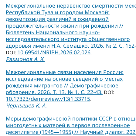
Межрегиональное неравенство смертности меж
Республикой Тува и городом Москвой:
декомпозиция различий в ожидаемой
продолжительности жизни при рождении //
Бюллетень Национального научно-
исследовательского института общественного
здоровья имени Н.А. Семашко. 2026. № 2. С. 152-
10.69541/NRIPH.2026.02.026
DOI:
.
Рахмонов А. Х.
Межрегиональные связи населения России:
исследование на основе сведений о местах
рождения мигрантов // Демографическое
обозрение. 2026. Т. 13. № 1. С. 22-43.
DOI:
10.17323/demreview.v13i1.33715
.
Чернышев К. А.
Меры демографической политики СССР в отно
многодетных матерей в первое послевоенное
десятилетие (1945—1955) // Научный диалог. 2026