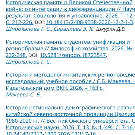
Историческая память о Великой Отечественной
войне: от интеграции к дифференциации // Нау
результат. Социология и управление. 2026. Т. 12.
С. 212-226.
10.18413/2408-9338-2026-12-2-1-3
DOI:
.
Широкалова Г. С.
Саралиева З. Х.
,
,
Шкурин Д.В.
Историческая память студентов: унификация и
разнообразие // Философия хозяйства. 2026. № 1
232-248.
10.5281/zenodo.18723547
DOI:
.
Широкалова Г. С.
История и методология китайских регионоведче
исследований: учебное пособие / С.Б. Макеева. –
Издательский дом ВКН, 2026. – 163 с.
Макеева С. Б.
История регионально-демографического разви
китайской северо-восточной провинции Цзилин
1980-2020 гг. // Вестник Омского университета. 
Исторические науки. 2026. Т. 13. № 1 (49). С. 7-16.
10.24147/2312-1300.2026.13(1).7-16
.