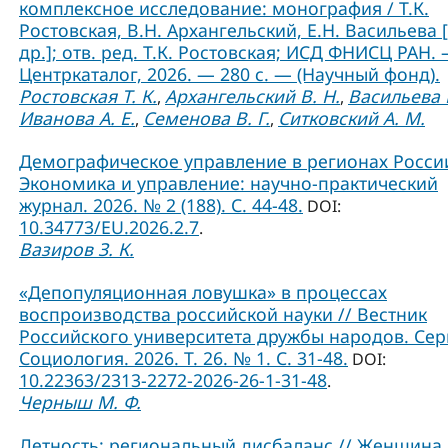
комплексное исследование: монография / Т.К.
Ростовская, В.Н. Архангельский, Е.Н. Васильева 
др.]; отв. ред. Т.К. Ростовская; ИСД ФНИСЦ РАН. 
Центркаталог, 2026. — 280 с. — (Научный фонд).
Ростовская Т. К.
Архангельский В. Н.
Васильева Е
,
,
Иванова А. Е.
Семенова В. Г.
Ситковский А. М.
,
,
Демографическое управление в регионах России
Экономика и управление: научно-практический
журнал. 2026. № 2 (188). С. 44-48.
DOI:
10.34773/EU.2026.2.7
.
Вазиров З. К.
«Депопуляционная ловушка» в процессах
воспроизводства российской науки // Вестник
Российского университета дружбы народов. Сер
Социология. 2026. Т. 26. № 1. C. 31-48.
DOI:
10.22363/2313-2272-2026-26-1-31-48
.
Черныш М. Ф.
Детность: региональный дисбаланс // Женщина 