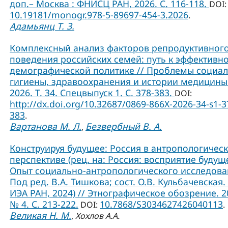
доп.– Москва : ФНИСЦ РАН, 2026. С. 116-118.
DOI:
10.19181/monogr.978-5-89697-454-3.2026
.
Адамьянц Т. З.
Комплексный анализ факторов репродуктивног
поведения российских семей: путь к эффективн
демографической политике // Проблемы социа
гигиены, здравоохранения и истории медицины
2026. Т. 34. Спецвыпуск 1. С. 378-383.
DOI:
http://dx.doi.org/10.32687/0869-866X-2026-34-s1-3
383
.
Вартанова М. Л.
Безвербный В. А.
,
Конструируя будущее: Россия в антропологичес
перспективе (рец. на: Россия: восприятие будущ
Опыт социально-антропологического исследова
Под ред. В.А. Тишкова; сост. О.В. Кульбачевская. 
ИЭА РАН, 2024) // Этнографическое обозрение. 2
№ 4. С. 213-222.
10.7868/S3034627426040113
DOI:
.
Великая Н. М.
,
Хохлов А.А.