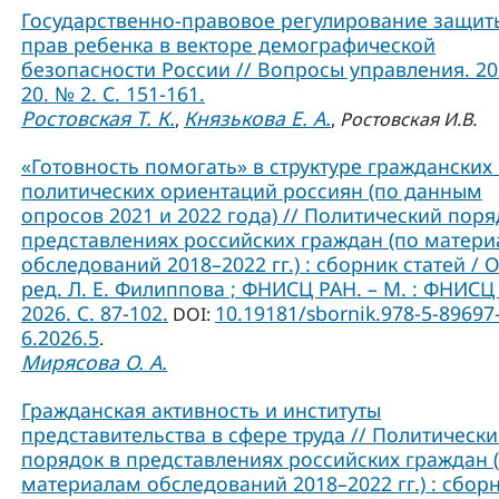
Государственно-правовое регулирование защит
прав ребенка в векторе демографической
безопасности России // Вопросы управления. 202
20. № 2. С. 151-161.
Ростовская Т. К.
Князькова Е. А.
,
,
Ростовская И.В.
«Готовность помогать» в структуре гражданских
политических ориентаций россиян (по данным
опросов 2021 и 2022 года) // Политический поря
представлениях российских граждан (по матер
обследований 2018–2022 гг.) : сборник статей / О
ред. Л. Е. Филиппова ; ФНИСЦ РАН. – М. : ФНИСЦ
2026. C. 87-102.
10.19181/sbornik.978-5-89697
DOI:
6.2026.5
.
Мирясова О. А.
Гражданская активность и институты
представительства в сфере труда // Политическ
порядок в представлениях российских граждан 
материалам обследований 2018–2022 гг.) : сбор