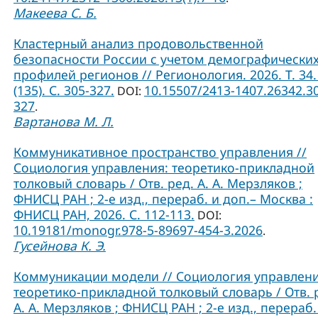
Макеева С. Б.
Кластерный анализ продовольственной
безопасности России с учетом демографически
профилей регионов // Регионология. 2026. Т. 34.
(135). С. 305-327.
10.15507/2413-1407.26342.3
DOI:
327
.
Вартанова М. Л.
Коммуникативное пространство управления //
Социология управления: теоретико-прикладной
толковый словарь / Отв. ред. А. А. Мерзляков ;
ФНИСЦ РАН ; 2-е изд., перераб. и доп.– Москва :
ФНИСЦ РАН, 2026. С. 112-113.
DOI:
10.19181/monogr.978-5-89697-454-3.2026
.
Гусейнова К. Э.
Коммуникации модели // Социология управлени
теоретико-прикладной толковый словарь / Отв. 
А. А. Мерзляков ; ФНИСЦ РАН ; 2-е изд., перераб.