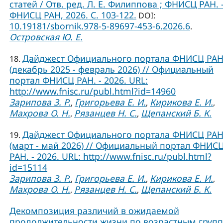
статей / Отв. ред. Л. Е. Филиппова ; ФНИСЦ РАН. –
ФНИСЦ РАН, 2026. C. 103-122.
DOI:
10.19181/sbornik.978-5-89697-453-6.2026.6
.
Островская Ю. Е.
Дайджест Официального портала ФНИСЦ РА
18.
(декабрь 2025 - февраль 2026) // Официальный
портал ФНИСЦ РАН. - 2026. URL:
http://www.fnisc.ru/publ.html?id=14960
Зарипова З. Р.
Григорьева Е. И.
Кирикова Е. И.
,
,
,
Махрова О. Н.
Рязанцев Н. С.
Щепанский Б. К.
,
,
Дайджест Официального портала ФНИСЦ РА
19.
(март - май 2026) // Официальный портал ФНИС
РАН. - 2026. URL: http://www.fnisc.ru/publ.html?
id=15114
Зарипова З. Р.
Григорьева Е. И.
Кирикова Е. И.
,
,
,
Махрова О. Н.
Рязанцев Н. С.
Щепанский Б. К.
,
,
Декомпозиция различий в ожидаемой
продолжительности жизни по возрастным груп