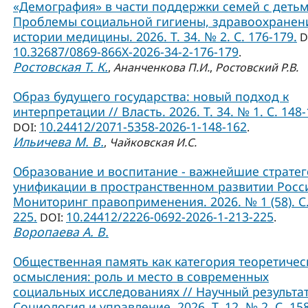
«Демография» в части поддержки семей с детьм
Проблемы социальной гигиены, здравоохранен
истории медицины. 2026. Т. 34. № 2. С. 176-179.
D
10.32687/0869-866X-2026-34-2-176-179
.
Ростовская Т. К.
,
Ананченкова П.И.
,
Ростовский Р.В.
Образ будущего государства: новый подход к
интерпретации // Власть. 2026. Т. 34. № 1. С. 148-
10.24412/2071-5358-2026-1-148-162
DOI:
.
Ильичева М. В.
,
Чайковская И.С.
Образование и воспитание - важнейшие страте
унификации в пространственном развитии Росси
Мониторинг правоприменения. 2026. № 1 (58). С.
225.
10.24412/2226-0692-2026-1-213-225
DOI:
.
Воропаева А. В.
Общественная память как категория теоретичес
осмысления: роль и место в современных
социальных исследованиях // Научный результат
Социология и управление. 2026. Т. 12. № 2. С. 15