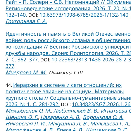
Райт – П. Солери – С.В. Непомнящий // Ойкумена
Регионоведческие исследования. 2026. Т. 20. № 1
132–140.
10.63973/1998-6785/2026-1/132-140
DOI:
.
Григорьева Е. А.
Идентичность и память о Великой Отечественн
войне: роль российского ислама в общественно
консолидации // Вестник Российского универси
дружбы народов. Серия: Политология. 2026. Т. 2
2. С. 362–377.
10.22363/2313-1438-2026-28-2-3
DOI:
377
.
Мчедлова М. М.
,
Олимзода С.Ш.
Иерархии в системе и сети отношений: их
44.
политическое влияние на социум. Материалы
круглого стола // Социально-гуманитарные знан
2026. № 1. С. 281-292.
10.34823/SGZ.2026.1.2
DOI:
Михайленок О. М.
Люблинский В. В.
Игнатьева О
,
,
Щенина О. Г.
Назаренко А. В.
Воронкова О. А.
,
,
,
Никовская Л. И.
Макушина Л. В.
Малышева Г. А.
,
,
,
Митрофанова А. В.
Брега А. В.
Шиманская Э. С.
,
,
,