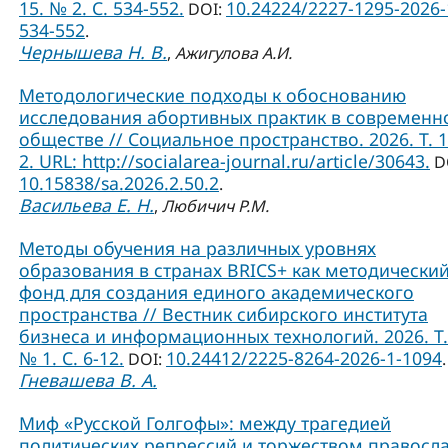
15. № 2. С. 534-552.
10.24224/2227-1295-2026-
DOI:
534-552
.
Чернышева Н. В.
,
Ажигулова А.И.
Методологические подходы к обоснованию
исследования абортивных практик в современ
обществе // Социальное пространство. 2026. Т. 
2. URL: http://socialarea-journal.ru/article/30643.
D
10.15838/sa.2026.2.50.2
.
Васильева Е. Н.
,
Любичич Р.М.
Методы обучения на различных уровнях
образования в странах BRICS+ как методически
фонд для создания единого академического
пространства // Вестник сибирского института
бизнеса и информационных технологий. 2026. Т.
№ 1. С. 6-12.
10.24412/2225-8264-2026-1-1094
DOI:
.
Гневашева В. А.
Миф «Русской Голгофы»: между трагедией
политических репрессий и торжеством правосл