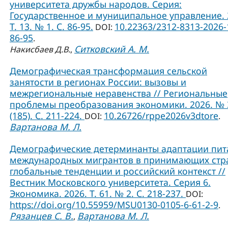
университета дружбы народов. Серия:
Государственное и муниципальное управление. 
Т. 13. № 1. C. 86-95.
10.22363/2312-8313-2026-
DOI:
86-95
.
Ситковский А. М.
Накисбаев Д.В.
,
Демографическая трансформация сельской
занятости в регионах России: вызовы и
межрегиональные неравенства // Региональные
проблемы преобразования экономики. 2026. № 
(185). С. 211-224.
10.26726/rppe2026v3dtore
DOI:
.
Вартанова М. Л.
Демографические детерминанты адаптации пит
международных мигрантов в принимающих стр
глобальные тенденции и российский контекст //
Вестник Московского университета. Серия 6.
Экономика. 2026. Т. 61. № 2. С. 218-237.
DOI:
https://doi.org/10.55959/MSU0130-0105-6-61-2-9
.
Рязанцев С. В.
Вартанова М. Л.
,