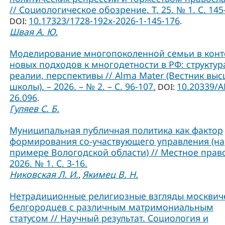
// Социологическое обозрение. Т. 25. № 1. С. 145
10.17323/1728-192x-2026-1-145-176
DOI:
.
Швая А. Ю.
Моделирование многопоколенной семьи в конт
новых подходов к многодетности в РФ: структур
реалии, перспективы // Alma Mater (Вестник вы
школы). – 2026. – № 2. – С. 96-107.
10.20339/A
DOI:
26.096
.
Гуляев С. Б.
Муниципальная публичная политика как фактор
формирования со-участвующего управления (на
примере Вологодской области) // Местное прав
2026. № 1. С. 3-16.
Никовская Л. И.
Якимец В. Н.
,
Нетрадиционные религиозные взгляды москвич
белгородцев с различным матримониальным
статусом // Научный результат. Социология и