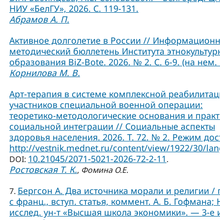
НИУ «БелГУ», 2026. С. 119-131.
Абрамов А. П.
Активное долголетие в России // Информационн
методический бюллетень Института этнокультур
образования BiZ-Bote. 2026. № 2. С. 6-9. (на нем. 
Корнилова М. В.
Арт-терапия в системе комплексной реабилита
участников специальной военной операции:
теоретико-методологические основания и практ
социальной интеграции // Социальные аспекты
здоровья населения. 2026. Т. 72. № 2. Режим дос
http://vestnik.mednet.ru/content/view/1922/30/lan
10.21045/2071-5021-2026-72-2-11
DOI:
.
Ростовская Т. К.
,
Фомина О.Е.
Бергсон А. Два источника морали и религии / 
7.
с франц., вступ. статья, коммент. А. Б. Гофмана; 
исслед. ун-т «Высшая школа экономики». — 3-е и