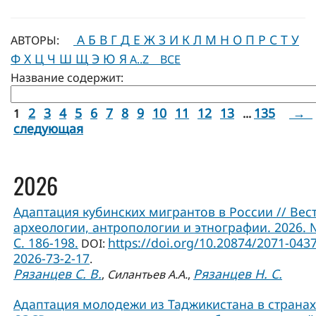
А
Б
В
Г
Д
Е
Ж
З
И
К
Л
М
Н
О
П
Р
С
Т
У
АВТОРЫ:
Ф
Х
Ц
Ч
Ш
Щ
Э
Ю
Я
A..Z
ВСЕ
Название содержит:
2
3
4
5
6
7
8
9
10
11
12
13
135
→
1
...
следующая
2026
Адаптация кубинских мигрантов в России // Вес
археологии, антропологии и этнографии. 2026. 
С. 186-198.
https://doi.org/10.20874/2071-0437
DOI:
2026-73-2-17
.
Рязанцев С. В.
Рязанцев Н. С.
,
Силантьев А.А.
,
Адаптация молодежи из Таджикистана в странах