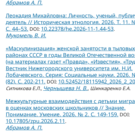
Абрамов А. П.
Леокадия Михайловна: Личность, ученый, публ
деятель // Историческая этнология. 2026. Т. 11. №
С. 44–53.
10.22378/he.2026-11-1.44-53
DOI:
.
Мукомель В. И.
«Маскулинизация» женской занятости в тыловых
районах СССР в годы Великой Отечественной в
(на материалах газет «Правда», «Известия», «Труд
Вестник Нижегородского университета им. Н.И.
Лобачевского. Серия: Социальные науки. 2026. 
(82). С. 202-211.
10.52452/18115942_2026_2_2
DOI:
Чернышева Н. В.
Ситникова Е.Л.
,
,
Шинкаренко Е.А.
Межкультурные взаимодействия с детьми мигр
в оценках московских школьников // Знание.
Понимание. Умение. 2026. № 2. С. 149-159.
DOI:
10.17805/zpu.2026.2.11
.
Абрамов А. П.