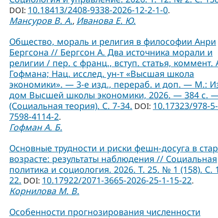
10.18413/2408-9338-2026-12-2-1-0
DOI:
.
Мансуров В. А.
Иванова Е. Ю.
,
Общество, мораль и религия в философии Анри
Бергсона // Бергсон А. Два источника морали и
религии / пер. с франц., вступ. статья, коммент. А
Гофмана; Нац. исслед. ун-т «Высшая школа
экономики». — 3-е изд., перераб. и доп. — М.: И
дом Высшей школы экономики, 2026. — 384 с. 
(Социальная теория). C. 7-34.
10.17323/978-5-
DOI:
7598-4114-2
.
Гофман А. Б.
Основные трудности и риски фешн-досуга в ст
возрасте: результаты наблюдения // Социальная
политика и социология. 2026. Т. 25. № 1 (158). С. 
22.
10.17922/2071-3665-2026-25-1-15-22
DOI:
.
Корнилова М. В.
Особенности прогнозирования численности