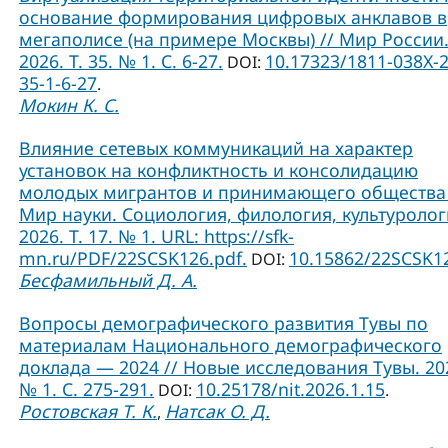
основание формирования цифровых анклавов в
мегаполисе (на примере Москвы) // Мир России
2026. Т. 35. № 1. С. 6-27.
10.17323/1811-038Х-
DOI:
35-1-6-27
.
Мокин К. С.
Влияние сетевых коммуникаций на характер
установок на конфликтность и консолидацию
молодых мигрантов и принимающего общества 
Мир науки. Социология, филология, культуролог
2026. Т. 17. № 1. URL: https://sfk-
mn.ru/PDF/22SCSK126.pdf.
10.15862/22SCSK1
DOI:
Бесфамильный Д. А.
Вопросы демографического развития Тувы по
материалам Национального демографического
доклада — 2024 // Новые исследования Тувы. 20
№ 1. С. 275-291.
10.25178/nit.2026.1.15
DOI:
.
Ростовская Т. К.
Натсак О. Д.
,