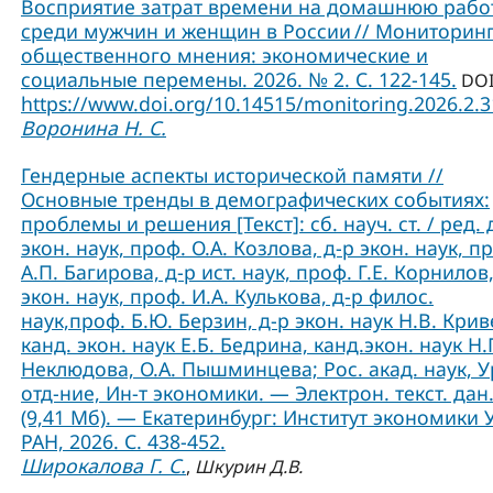
Восприятие затрат времени на домашнюю рабо
среди мужчин и женщин в России // Мониторин
общественного мнения: экономические и
социальные перемены. 2026. № 2. С. 122-145.
DOI
https://www.doi.org/10.14515/monitoring.2026.2.
Воронина Н. С.
Гендерные аспекты исторической памяти //
Основные тренды в демографических событиях:
проблемы и решения [Текст]: сб. науч. ст. / ред. 
экон. наук, проф. О.А. Козлова, д-р экон. наук, п
А.П. Багирова, д-р ист. наук, проф. Г.Е. Корнилов,
экон. наук, проф. И.А. Кулькова, д-р филос.
наук,проф. Б.Ю. Берзин, д-р экон. наук Н.В. Крив
канд. экон. наук Е.Б. Бедрина, канд.экон. наук Н.
Неклюдова, О.А. Пышминцева; Рос. акад. наук, У
отд-ние, Ин-т экономики. — Электрон. текст. дан
(9,41 Мб). — Екатеринбург: Институт экономики 
РАН, 2026. С. 438-452.
Широкалова Г. С.
,
Шкурин Д.В.