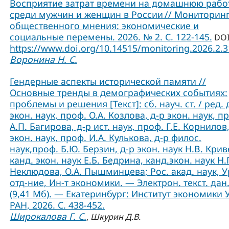
Восприятие затрат времени на домашнюю рабо
среди мужчин и женщин в России // Мониторин
общественного мнения: экономические и
социальные перемены. 2026. № 2. С. 122-145.
DOI
https://www.doi.org/10.14515/monitoring.2026.2.
Воронина Н. С.
Гендерные аспекты исторической памяти //
Основные тренды в демографических событиях:
проблемы и решения [Текст]: сб. науч. ст. / ред. 
экон. наук, проф. О.А. Козлова, д-р экон. наук, п
А.П. Багирова, д-р ист. наук, проф. Г.Е. Корнилов,
экон. наук, проф. И.А. Кулькова, д-р филос.
наук,проф. Б.Ю. Берзин, д-р экон. наук Н.В. Крив
канд. экон. наук Е.Б. Бедрина, канд.экон. наук Н.
Неклюдова, О.А. Пышминцева; Рос. акад. наук, У
отд-ние, Ин-т экономики. — Электрон. текст. дан
(9,41 Мб). — Екатеринбург: Институт экономики 
РАН, 2026. С. 438-452.
Широкалова Г. С.
,
Шкурин Д.В.