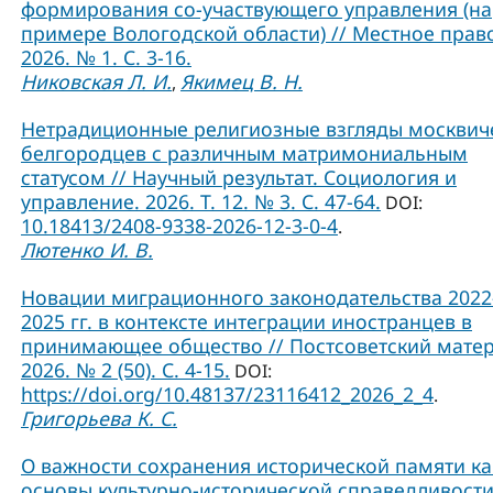
формирования со-участвующего управления (на
примере Вологодской области) // Местное прав
2026. № 1. С. 3-16.
Никовская Л. И.
Якимец В. Н.
,
Нетрадиционные религиозные взгляды москвич
белгородцев с различным матримониальным
статусом // Научный результат. Социология и
управление. 2026. Т. 12. № 3. С. 47-64.
DOI:
10.18413/2408-9338-2026-12-3-0-4
.
Лютенко И. В.
Новации миграционного законодательства 2022
2025 гг. в контексте интеграции иностранцев в
принимающее общество // Постсоветский матер
2026. № 2 (50). С. 4-15.
DOI:
https://doi.org/10.48137/23116412_2026_2_4
.
Григорьева К. С.
О важности сохранения исторической памяти ка
основы культурно-исторической справедливости