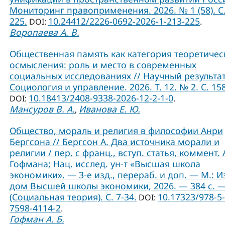
Мониторинг правоприменения. 2026. № 1 (58). С.
225.
10.24412/2226-0692-2026-1-213-225
DOI:
.
Воропаева А. В.
Общественная память как категория теоретичес
осмысления: роль и место в современных
социальных исследованиях // Научный результат
Социология и управление. 2026. Т. 12. № 2. С. 15
10.18413/2408-9338-2026-12-2-1-0
DOI:
.
Мансуров В. А.
Иванова Е. Ю.
,
Общество, мораль и религия в философии Анри
Бергсона // Бергсон А. Два источника морали и
религии / пер. с франц., вступ. статья, коммент. А
Гофмана; Нац. исслед. ун-т «Высшая школа
экономики». — 3-е изд., перераб. и доп. — М.: И
дом Высшей школы экономики, 2026. — 384 с. 
(Социальная теория). C. 7-34.
10.17323/978-5-
DOI:
7598-4114-2
.
Гофман А. Б.