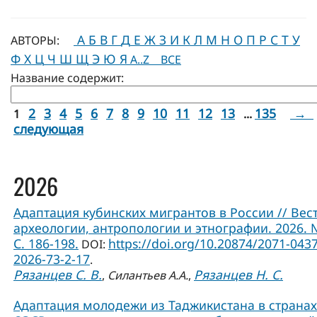
А
Б
В
Г
Д
Е
Ж
З
И
К
Л
М
Н
О
П
Р
С
Т
У
АВТОРЫ:
Ф
Х
Ц
Ч
Ш
Щ
Э
Ю
Я
A..Z
ВСЕ
Название содержит:
2
3
4
5
6
7
8
9
10
11
12
13
135
→
1
...
следующая
2026
Адаптация кубинских мигрантов в России // Вес
археологии, антропологии и этнографии. 2026. 
С. 186-198.
https://doi.org/10.20874/2071-0437
DOI:
2026-73-2-17
.
Рязанцев С. В.
Рязанцев Н. С.
,
Силантьев А.А.
,
Адаптация молодежи из Таджикистана в странах