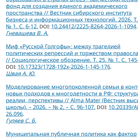
фонд для создания единого академического
пространства // Вестник сибирского института
бизнеса и информационных технологий. 2026. Т.
№ 1. С. 6-12.
10.24412/2225-8264-2026-1-1094
DOI:
.
Гневашева В. А.
Миф «Русской Голгофы»: между трагедией
политических репрессий и торжеством правосл
// Социологическое обозрение. Т. 25. № 1. С. 145
10.17323/1728-192x-2026-1-145-176
DOI:
.
Швая А. Ю.
Моделирование многопоколенной семьи в конт
новых подходов к многодетности в РФ: структур
реалии, перспективы // Alma Mater (Вестник вы
школы). – 2026. – № 2. – С. 96-107.
10.20339/A
DOI:
26.096
.
Гуляев С. Б.
Муниципальная публичная политика как фактор