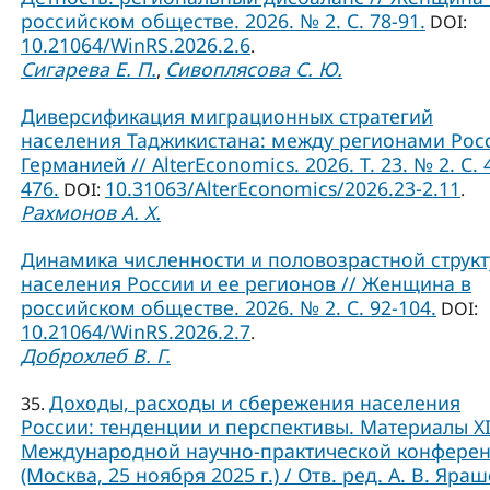
российском обществе. 2026. № 2. С. 78-91.
DOI:
10.21064/WinRS.2026.2.6
.
Сигарева Е. П.
Сивоплясова С. Ю.
,
Диверсификация миграционных стратегий
населения Таджикистана: между регионами Рос
Германией // AlterEconomics. 2026. Т. 23. № 2. С. 
476.
10.31063/AlterEconomics/2026.23-2.11
DOI:
.
Рахмонов А. Х.
Динамика численности и половозрастной струк
населения России и ее регионов // Женщина в
российском обществе. 2026. № 2. С. 92-104.
DOI:
10.21064/WinRS.2026.2.7
.
Доброхлеб В. Г.
Доходы, расходы и сбережения населения
35.
России: тенденции и перспективы. Материалы X
Международной научно-практической конфере
(Москва, 25 ноября 2025 г.) / Отв. ред. А. В. Яраш