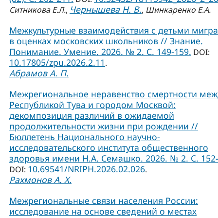
Чернышева Н. В.
Ситникова Е.Л.
,
,
Шинкаренко Е.А.
Межкультурные взаимодействия с детьми мигр
в оценках московских школьников // Знание.
Понимание. Умение. 2026. № 2. С. 149-159.
DOI:
10.17805/zpu.2026.2.11
.
Абрамов А. П.
Межрегиональное неравенство смертности меж
Республикой Тува и городом Москвой:
декомпозиция различий в ожидаемой
продолжительности жизни при рождении //
Бюллетень Национального научно-
исследовательского института общественного
здоровья имени Н.А. Семашко. 2026. № 2. С. 152-
10.69541/NRIPH.2026.02.026
DOI:
.
Рахмонов А. Х.
Межрегиональные связи населения России:
исследование на основе сведений о местах