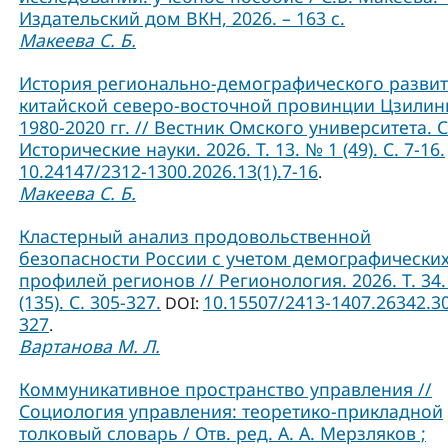
Издательский дом ВКН, 2026. – 163 с.
Макеева С. Б.
История регионально-демографического разви
китайской северо-восточной провинции Цзилин
1980-2020 гг. // Вестник Омского университета. 
Исторические науки. 2026. Т. 13. № 1 (49). С. 7-16.
10.24147/2312-1300.2026.13(1).7-16
.
Макеева С. Б.
Кластерный анализ продовольственной
безопасности России с учетом демографически
профилей регионов // Регионология. 2026. Т. 34.
(135). С. 305-327.
10.15507/2413-1407.26342.3
DOI:
327
.
Вартанова М. Л.
Коммуникативное пространство управления //
Социология управления: теоретико-прикладной
толковый словарь / Отв. ред. А. А. Мерзляков ;