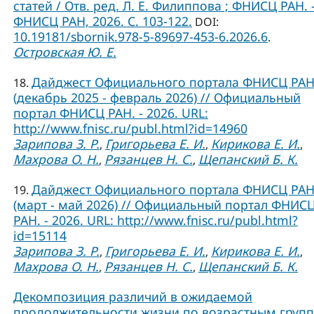
статей / Отв. ред. Л. Е. Филиппова ; ФНИСЦ РАН. –
ФНИСЦ РАН, 2026. C. 103-122.
DOI:
10.19181/sbornik.978-5-89697-453-6.2026.6
.
Островская Ю. Е.
Дайджест Официального портала ФНИСЦ РА
18.
(декабрь 2025 - февраль 2026) // Официальный
портал ФНИСЦ РАН. - 2026. URL:
http://www.fnisc.ru/publ.html?id=14960
Зарипова З. Р.
Григорьева Е. И.
Кирикова Е. И.
,
,
,
Махрова О. Н.
Рязанцев Н. С.
Щепанский Б. К.
,
,
Дайджест Официального портала ФНИСЦ РА
19.
(март - май 2026) // Официальный портал ФНИС
РАН. - 2026. URL: http://www.fnisc.ru/publ.html?
id=15114
Зарипова З. Р.
Григорьева Е. И.
Кирикова Е. И.
,
,
,
Махрова О. Н.
Рязанцев Н. С.
Щепанский Б. К.
,
,
Декомпозиция различий в ожидаемой
продолжительности жизни по возрастным груп