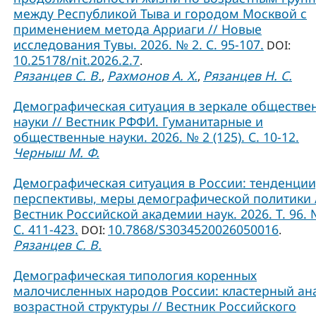
между Республикой Тыва и городом Москвой с
применением метода Арриаги // Новые
исследования Тувы. 2026. № 2. С. 95-107.
DOI:
10.25178/nit.2026.2.7
.
Рязанцев С. В.
Рахмонов А. Х.
Рязанцев Н. С.
,
,
Демографическая ситуация в зеркале обществе
науки // Вестник РФФИ. Гуманитарные и
общественные науки. 2026. № 2 (125). С. 10-12.
Черныш М. Ф.
Демографическая ситуация в России: тенденции
перспективы, меры демографической политики 
Вестник Российской академии наук. 2026. Т. 96. 
С. 411-423.
10.7868/S3034520026050016
DOI:
.
Рязанцев С. В.
Демографическая типология коренных
малочисленных народов России: кластерный ан
возрастной структуры // Вестник Российского