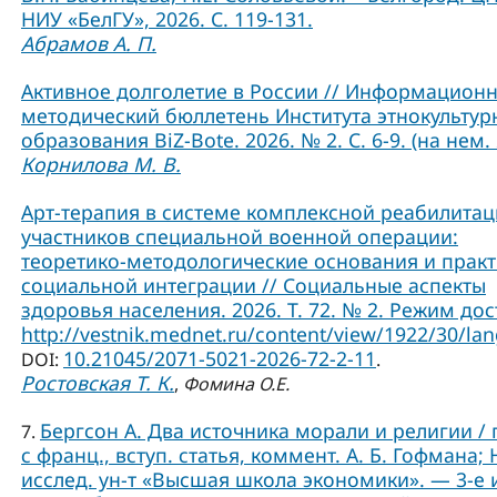
НИУ «БелГУ», 2026. С. 119-131.
Абрамов А. П.
Активное долголетие в России // Информационн
методический бюллетень Института этнокультур
образования BiZ-Bote. 2026. № 2. С. 6-9. (на нем. 
Корнилова М. В.
Арт-терапия в системе комплексной реабилита
участников специальной военной операции:
теоретико-методологические основания и практ
социальной интеграции // Социальные аспекты
здоровья населения. 2026. Т. 72. № 2. Режим дос
http://vestnik.mednet.ru/content/view/1922/30/lan
10.21045/2071-5021-2026-72-2-11
DOI:
.
Ростовская Т. К.
,
Фомина О.Е.
Бергсон А. Два источника морали и религии / 
7.
с франц., вступ. статья, коммент. А. Б. Гофмана; 
исслед. ун-т «Высшая школа экономики». — 3-е и