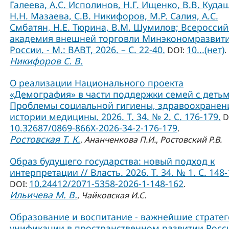
Галеева, А.С. Исполинов, Н.Г. Ищенко, В.В. Куда
Н.Н. Мазаева, С.В. Никифоров, М.Р. Салия, А.С.
Смбатян, Н.Е. Тюрина, В.М. Шумилов; Всероссий
академия внешней торговли Минэкономразвит
России. - М.: ВАВТ, 2026. – С. 22-40.
10...(нет)
DOI:
.
Никифоров С. В.
О реализации Национального проекта
«Демография» в части поддержки семей с детьм
Проблемы социальной гигиены, здравоохранен
истории медицины. 2026. Т. 34. № 2. С. 176-179.
D
10.32687/0869-866X-2026-34-2-176-179
.
Ростовская Т. К.
,
Ананченкова П.И.
,
Ростовский Р.В.
Образ будущего государства: новый подход к
интерпретации // Власть. 2026. Т. 34. № 1. С. 148-
10.24412/2071-5358-2026-1-148-162
DOI:
.
Ильичева М. В.
,
Чайковская И.С.
Образование и воспитание - важнейшие страте
унификации в пространственном развитии Росси