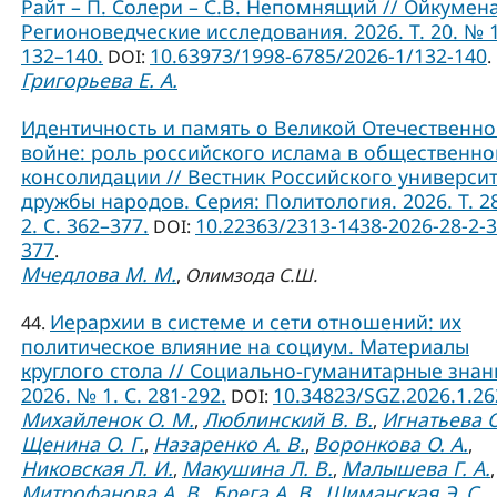
Райт – П. Солери – С.В. Непомнящий // Ойкумена
Регионоведческие исследования. 2026. Т. 20. № 1
132–140.
10.63973/1998-6785/2026-1/132-140
DOI:
.
Григорьева Е. А.
Идентичность и память о Великой Отечественн
войне: роль российского ислама в общественно
консолидации // Вестник Российского универси
дружбы народов. Серия: Политология. 2026. Т. 2
2. С. 362–377.
10.22363/2313-1438-2026-28-2-3
DOI:
377
.
Мчедлова М. М.
,
Олимзода С.Ш.
Иерархии в системе и сети отношений: их
44.
политическое влияние на социум. Материалы
круглого стола // Социально-гуманитарные знан
2026. № 1. С. 281-292.
10.34823/SGZ.2026.1.2
DOI:
Михайленок О. М.
Люблинский В. В.
Игнатьева О
,
,
Щенина О. Г.
Назаренко А. В.
Воронкова О. А.
,
,
,
Никовская Л. И.
Макушина Л. В.
Малышева Г. А.
,
,
,
Митрофанова А. В.
Брега А. В.
Шиманская Э. С.
,
,
,