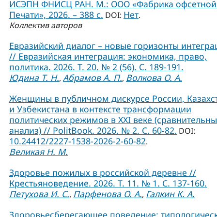
ИСЭПН ФНИСЦ РАН. М.: ООО «Фабрика офсетной
Печати», 2026. – 388 с.
Нет
DOI:
.
Коллектив авторов
Евразийский диалог – новые горизонты интегра
// Евразийская интеграция: экономика, право,
политика. 2026. Т. 20. № 2 (56). С. 189-191.
Юдина Т. Н.
Абрамов А. П.
Волкова О. А.
,
,
Женщины в публичном дискурсе России, Казахс
и Узбекистана в контексте трансформации
политических режимов в XXI веке (сравнительн
анализ) // PolitBook. 2026. № 2. С. 60-82.
DOI:
10.24412/2227-1538-2026-2-60-82
.
Великая Н. М.
Здоровье пожилых в российской деревне //
Крестьяноведение. 2026. Т. 11. № 1. С. 137-160.
Петухова И. С.
Парфенова О. А.
Галкин К. А.
,
,
Здоровьесберегающее поведение: типологичес