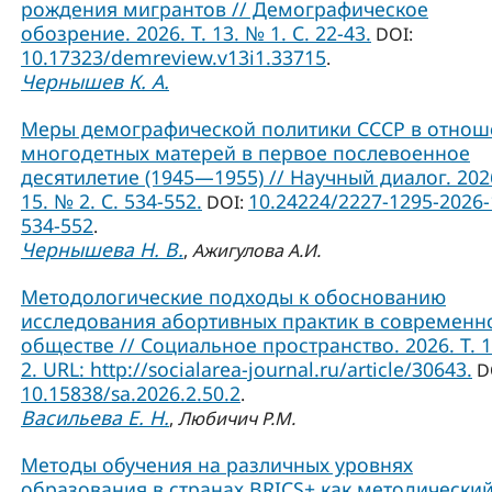
рождения мигрантов // Демографическое
обозрение. 2026. Т. 13. № 1. С. 22-43.
DOI:
10.17323/demreview.v13i1.33715
.
Чернышев К. А.
Меры демографической политики СССР в отно
многодетных матерей в первое послевоенное
десятилетие (1945—1955) // Научный диалог. 2026
15. № 2. С. 534-552.
10.24224/2227-1295-2026-
DOI:
534-552
.
Чернышева Н. В.
,
Ажигулова А.И.
Методологические подходы к обоснованию
исследования абортивных практик в современ
обществе // Социальное пространство. 2026. Т. 
2. URL: http://socialarea-journal.ru/article/30643.
D
10.15838/sa.2026.2.50.2
.
Васильева Е. Н.
,
Любичич Р.М.
Методы обучения на различных уровнях
образования в странах BRICS+ как методически