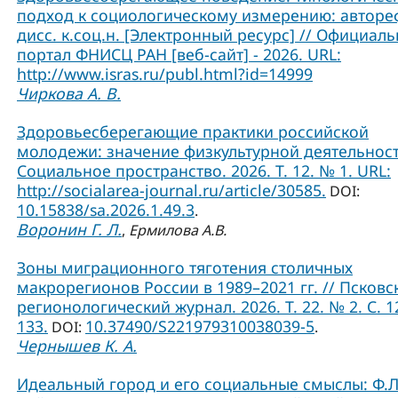
подход к социологическому измерению: авторе
дисс. к.соц.н. [Электронный ресурс] // Официал
портал ФНИСЦ РАН [веб-сайт] - 2026. URL:
http://www.isras.ru/publ.html?id=14999
Чиркова А. В.
Здоровьесберегающие практики российской
молодежи: значение физкультурной деятельност
Социальное пространство. 2026. Т. 12. № 1. URL:
http://socialarea-journal.ru/article/30585.
DOI:
10.15838/sa.2026.1.49.3
.
Воронин Г. Л.
,
Ермилова А.В.
Зоны миграционного тяготения столичных
макрорегионов России в 1989–2021 гг. // Псковс
регионологический журнал. 2026. Т. 22. № 2. С. 1
133.
10.37490/S221979310038039-5
DOI:
.
Чернышев К. А.
Идеальный город и его социальные смыслы: Ф.Л