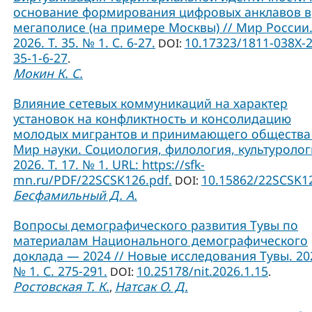
основание формирования цифровых анклавов в
мегаполисе (на примере Москвы) // Мир России
2026. Т. 35. № 1. С. 6-27.
10.17323/1811-038Х-
DOI:
35-1-6-27
.
Мокин К. С.
Влияние сетевых коммуникаций на характер
установок на конфликтность и консолидацию
молодых мигрантов и принимающего общества 
Мир науки. Социология, филология, культуролог
2026. Т. 17. № 1. URL: https://sfk-
mn.ru/PDF/22SCSK126.pdf.
10.15862/22SCSK1
DOI:
Бесфамильный Д. А.
Вопросы демографического развития Тувы по
материалам Национального демографического
доклада — 2024 // Новые исследования Тувы. 20
№ 1. С. 275-291.
10.25178/nit.2026.1.15
DOI:
.
Ростовская Т. К.
Натсак О. Д.
,