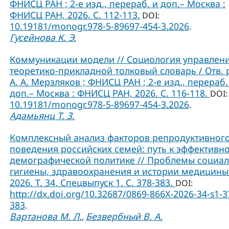
ФНИСЦ РАН ; 2-е изд., перераб. и доп.– Москва :
ФНИСЦ РАН, 2026. С. 112-113.
DOI:
10.19181/monogr.978-5-89697-454-3.2026
.
Гусейнова К. Э.
Коммуникации модели // Социология управлени
теоретико-прикладной толковый словарь / Отв. 
А. А. Мерзляков ; ФНИСЦ РАН ; 2-е изд., перераб.
доп.– Москва : ФНИСЦ РАН, 2026. С. 116-118.
DOI:
10.19181/monogr.978-5-89697-454-3.2026
.
Адамьянц Т. З.
Комплексный анализ факторов репродуктивног
поведения российских семей: путь к эффективн
демографической политике // Проблемы социа
гигиены, здравоохранения и истории медицины
2026. Т. 34. Спецвыпуск 1. С. 378-383.
DOI:
http://dx.doi.org/10.32687/0869-866X-2026-34-s1-3
383
.
Вартанова М. Л.
Безвербный В. А.
,