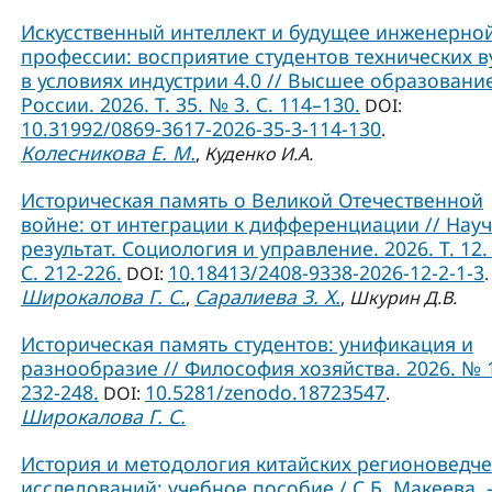
Искусственный интеллект и будущее инженерно
профессии: восприятие студентов технических в
в условиях индустрии 4.0 // Высшее образовани
России. 2026. Т. 35. № 3. С. 114–130.
DOI:
10.31992/0869-3617-2026-35-3-114-130
.
Колесникова Е. М.
,
Куденко И.А.
Историческая память о Великой Отечественной
войне: от интеграции к дифференциации // Нау
результат. Социология и управление. 2026. Т. 12.
С. 212-226.
10.18413/2408-9338-2026-12-2-1-3
DOI:
.
Широкалова Г. С.
Саралиева З. Х.
,
,
Шкурин Д.В.
Историческая память студентов: унификация и
разнообразие // Философия хозяйства. 2026. № 1
232-248.
10.5281/zenodo.18723547
DOI:
.
Широкалова Г. С.
История и методология китайских регионоведче
исследований: учебное пособие / С.Б. Макеева. –