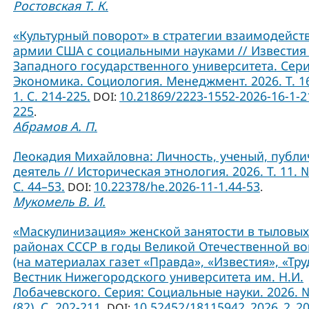
Ростовская Т. К.
«Культурный поворот» в стратегии взаимодейст
армии США с социальными науками // Известия
Западного государственного университета. Сери
Экономика. Социология. Менеджмент. 2026. Т. 1
1. С. 214-225.
10.21869/2223-1552-2026-16-1-2
DOI:
225
.
Абрамов А. П.
Леокадия Михайловна: Личность, ученый, публ
деятель // Историческая этнология. 2026. Т. 11. №
С. 44–53.
10.22378/he.2026-11-1.44-53
DOI:
.
Мукомель В. И.
«Маскулинизация» женской занятости в тыловых
районах СССР в годы Великой Отечественной в
(на материалах газет «Правда», «Известия», «Труд
Вестник Нижегородского университета им. Н.И.
Лобачевского. Серия: Социальные науки. 2026. 
(82). С. 202-211.
10.52452/18115942_2026_2_2
DOI: