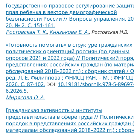
Государственно-правовое регулирование защит
прав ребенка в векторе демографической
безопасности России // Вопросы управления. 202
20. № 2. С. 151-161.
Ростовская Т. К.
Князькова Е. А.
,
,
Ростовская И.В.
«Готовность помогать» в структуре гражданских
политических ориентаций россиян (по данным
опросов 2021 и 2022 года) // Политический поря
представлениях российских граждан (по матер
обследований 2018–2022 гг.) : сборник статей / О
ред. Л. Е. Филиппова ; ФНИСЦ РАН. – М. : ФНИСЦ
2026. C. 87-102.
10.19181/sbornik.978-5-89697
DOI:
6.2026.5
.
Мирясова О. А.
Гражданская активность и институты
представительства в сфере труда // Политическ
порядок в представлениях российских граждан 
материалам обследований 2018–2022 гг.) : сбор