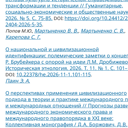
трансформации и тенденции // Гуманитарные,
социально-экономические и общественные наук
2026. № 5. С. 75-85.
https://doi.org/10.24412/
DOI:
2404-2026-5-35
.
Мартыненко В. В.
Мартыненко С. В.
Попов М.Ю.
,
,
,
Карепова С. Г.
О национальной и цивилизационной
идентификации: полемические заметки о конце
Р. Брубейкера с опорой на идеи Л.М. Дробижево
Историческая этнология. 2026. Т. 11. № 1. С. 101–
10.22378/he.2026-11-1.101-115
DOI:
.
Паин Э. А.
О перспективах применения цивилизационного
подхода в теории и практике международного 
и международных отношений // Прогнозы разв
международного экономического права и
международного правопорядка в XXI веке:
Коллективная монография / Д.А. Боржович, Д.В.