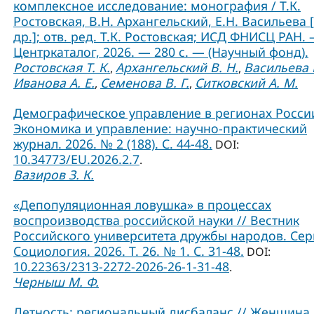
комплексное исследование: монография / Т.К.
Ростовская, В.Н. Архангельский, Е.Н. Васильева 
др.]; отв. ред. Т.К. Ростовская; ИСД ФНИСЦ РАН. 
Центркаталог, 2026. — 280 с. — (Научный фонд).
Ростовская Т. К.
Архангельский В. Н.
Васильева Е
,
,
Иванова А. Е.
Семенова В. Г.
Ситковский А. М.
,
,
Демографическое управление в регионах России
Экономика и управление: научно-практический
журнал. 2026. № 2 (188). С. 44-48.
DOI:
10.34773/EU.2026.2.7
.
Вазиров З. К.
«Депопуляционная ловушка» в процессах
воспроизводства российской науки // Вестник
Российского университета дружбы народов. Сер
Социология. 2026. Т. 26. № 1. C. 31-48.
DOI:
10.22363/2313-2272-2026-26-1-31-48
.
Черныш М. Ф.
Детность: региональный дисбаланс // Женщина 