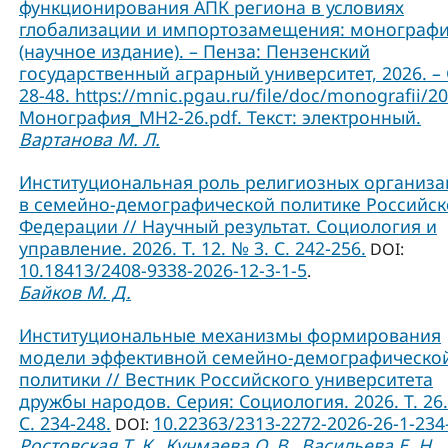
функционирования АПК региона в условиях
глобализации и импортозамещения: монограф
(научное издание). – Пенза: Пензенский
государственный аграрный университет, 2026. – 
28-48. https://mnic.pgau.ru/file/doc/monografii/2
Монография_МН2-26.pdf. Текст: электронный.
Вартанова М. Л.
Институциональная роль религиозных организ
в семейно-демографической политике Российс
Федерации // Научный результат. Социология и
управление. 2026. Т. 12. № 3. С. 242-256.
DOI:
10.18413/2408-9338-2026-12-3-1-5
.
Байков М. Д.
Институциональные механизмы формирования
модели эффективной семейно-демографическо
политики // Вестник Российского университета
дружбы народов. Серия: Социология. 2026. Т. 26.
C. 234-248.
10.22363/2313-2272-2026-26-1-234
DOI:
Ростовская Т. К.
Кучмаева О. В.
Васильева Е. Н.
,
,