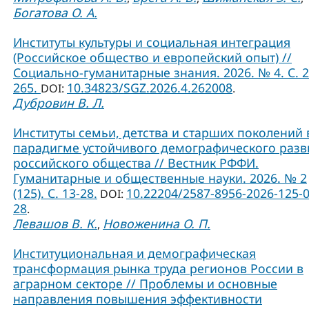
Богатова О. А.
Институты культуры и социальная интеграция
(Российское общество и европейский опыт) //
Социально-гуманитарные знания. 2026. № 4. С. 2
265.
10.34823/SGZ.2026.4.262008
DOI:
.
Дубровин В. Л.
Институты семьи, детства и старших поколений 
парадигме устойчивого демографического разв
российского общества // Вестник РФФИ.
Гуманитарные и общественные науки. 2026. № 2
(125). С. 13-28.
10.22204/2587-8956-2026-125-0
DOI:
28
.
Левашов В. К.
Новоженина О. П.
,
Институциональная и демографическая
трансформация рынка труда регионов России в
аграрном секторе // Проблемы и основные
направления повышения эффективности