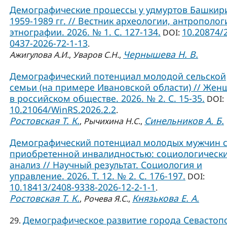
Демографические процессы у удмуртов Башкир
1959-1989 гг. // Вестник археологии, антрополог
этнографии. 2026. № 1. С. 127-134.
10.20874/
DOI:
0437-2026-72-1-13
.
Чернышева Н. В.
Ажигулова А.И.
,
Уваров С.Н.
,
Демографический потенциал молодой сельской
семьи (на примере Ивановской области) // Жен
в российском обществе. 2026. № 2. С. 15-35.
DOI:
10.21064/WinRS.2026.2.2
.
Ростовская Т. К.
Синельников А. Б.
,
Рычихина Н.С.
,
Демографический потенциал молодых мужчин 
приобретенной инвалидностью: социологическ
анализ // Научный результат. Социология и
управление. 2026. Т. 12. № 2. С. 176-197.
DOI:
10.18413/2408-9338-2026-12-2-1-1
.
Ростовская Т. К.
Князькова Е. А.
,
Рочева Я.С.
,
Демографическое развитие города Севастоп
29.