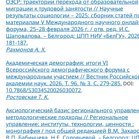
ОЭСР: траектории перехода от образовательной
миграции к трудовой занятости // Научные
результаты социологии – 2025: сборник статей п
материалам V Международного научного онлай
форума, 25–28 февраля 2026 г. / отв. ред. И.С.
Шаповалова. – Белгород: ЦПП НИУ «БелГУ», 2026
181-187.
Рахмонов А. Х.
Академическая демография: итоги VI
Всероссийского демографического форума с
международным участием // Вестник Российско
академии наук. 2026. Т. 96. № 3. С. 279-285.
DOI:
10.7868/S3034520026030072
.
Ростовская Т. К.
Аксиологический базис регионального управлен
методологические подходы // Региональное
управление: институты, технологии, ценности :
монография / под общей редакцией В.М. Захаро
В.П. Бабинцева, Н.Е. Соловьевой. – Белгород: Ц