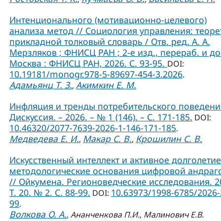
Интенционального (мотивационно-целевого)
анализа метод // Социология управления: теоре
прикладной толковый словарь / Отв. ред. А. А.
Мерзляков ; ФНИСЦ РАН ; 2-е изд., перераб. и до
Москва : ФНИСЦ РАН, 2026. С. 93-95.
DOI:
10.19181/monogr.978-5-89697-454-3.2026
.
Адамьянц Т. З.
Акимкин Е. М.
,
Инфляция и тренды потребительского поведения
Дискуссия. – 2026. – № 1 (146). – С. 171-185.
DOI:
10.46320/2077-7639-2026-1-146-171-185
.
Медведева Е. И.
Макар С. В.
Крошилин С. В.
,
,
Искусственный интеллект и активное долголетие
методологические основания цифровой андраг
// Ойкумена. Регионоведческие исследования. 2
Т. 20. № 2. С. 88-99.
10.63973/1998-6785/2026-
DOI:
99
.
Волкова О. А.
,
Ананченкова П.И.
,
Малинович Е.В.