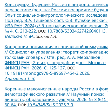
Конструируя будущее: Россия в антропологичес
перспективе (рец. на: Россия: восприятие будущ
Опыт социально-антропологического исследова
Под ред. В.А. Тишкова; сост. О.В. Кульбачевская. 
ИЭА РАН, 2024) // Этнографическое обозрение. 2
№ 4. С. 213-222.
10.7868/S3034627426040113
DOI:
.
Великая Н. М.
,
Хохлов А.А.
Концепции понимания в социальной коммуник
// Социология управления: теоретико-прикладн
толковый словарь / Отв. ред. А. А. Мерзляков ;
ФНИСЦ РАН ; 2-е изд., перераб. и доп.– Москва :
ФНИСЦ РАН, 2026. С. 125-127.
DOI:
10.19181/monogr.978-5-89697-454-3.2026
.
Адамьянц Т. З.
Коренные малочисленные народы России в фок
демографического развития // Научный поиск:
личность, образование, культура. 2026. № 3 (61). 
60-64.
10.54348/SciS.2026.3.9
DOI:
.