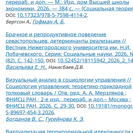
перераб. и доп. — М.: Изд. дом Высшей школы
экономики, 2026. — 384 с. — (Социальная теория
10.17323/978-5-7598-4114-2
DOI:
.
Гофман А. Б.
Бергсон А.
,
Брачное и репродуктивное поведение
севастопольцев: детерминанты реализации //
Вестник Нижегородского университета им. Н.И.
Лобачевского. Серия: Социальные науки. 2026. 
(82). С. 142-150.
10.52452/18115942_2026_2_1
DOI:
Васильева Е. Н.
,
Накисбаев Д.В.
Визуальный анализ в социологии управления //
Социология управления: теоретико-прикладной
толковый словарь / Отв. ред. А. А. Мерзляков ;
ФНИСЦ РАН ; 2-е изд., перераб. и доп.– Москва :
ФНИСЦ РАН, 2026. С. 29-30.
10.19181/monogr.
DOI:
5-89697-454-3.2026
.
Богданов В. С.
Гусейнова К. Э.
,
Виртуализация территориальной идентичности 