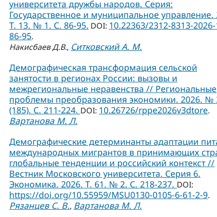
университета дружбы народов. Серия:
Государственное и муниципальное управление. 
Т. 13. № 1. C. 86-95.
10.22363/2312-8313-2026-
DOI:
86-95
.
Ситковский А. М.
Накисбаев Д.В.
,
Демографическая трансформация сельской
занятости в регионах России: вызовы и
межрегиональные неравенства // Региональные
проблемы преобразования экономики. 2026. № 
(185). С. 211-224.
10.26726/rppe2026v3dtore
DOI:
.
Вартанова М. Л.
Демографические детерминанты адаптации пит
международных мигрантов в принимающих стр
глобальные тенденции и российский контекст //
Вестник Московского университета. Серия 6.
Экономика. 2026. Т. 61. № 2. С. 218-237.
DOI:
https://doi.org/10.55959/MSU0130-0105-6-61-2-9
.
Рязанцев С. В.
Вартанова М. Л.
,