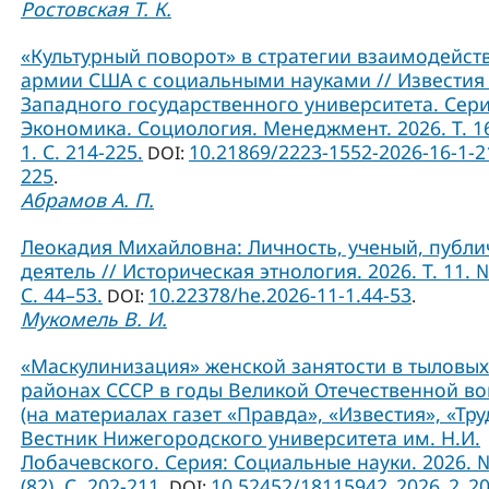
Ростовская Т. К.
«Культурный поворот» в стратегии взаимодейст
армии США с социальными науками // Известия
Западного государственного университета. Сери
Экономика. Социология. Менеджмент. 2026. Т. 1
1. С. 214-225.
10.21869/2223-1552-2026-16-1-2
DOI:
225
.
Абрамов А. П.
Леокадия Михайловна: Личность, ученый, публ
деятель // Историческая этнология. 2026. Т. 11. №
С. 44–53.
10.22378/he.2026-11-1.44-53
DOI:
.
Мукомель В. И.
«Маскулинизация» женской занятости в тыловых
районах СССР в годы Великой Отечественной в
(на материалах газет «Правда», «Известия», «Труд
Вестник Нижегородского университета им. Н.И.
Лобачевского. Серия: Социальные науки. 2026. 
(82). С. 202-211.
10.52452/18115942_2026_2_2
DOI: