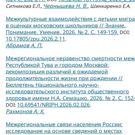
Чернышева Н. В.
Ситникова Е.Л.
,
,
Шинкаренко Е.А.
Межкультурные взаимодействия с детьми мигр
в оценках московских школьников // Знание.
Понимание. Умение. 2026. № 2. С. 149-159.
DOI:
10.17805/zpu.2026.2.11
.
Абрамов А. П.
Межрегиональное неравенство смертности меж
Республикой Тува и городом Москвой:
декомпозиция различий в ожидаемой
продолжительности жизни при рождении //
Бюллетень Национального научно-
исследовательского института общественного
здоровья имени Н.А. Семашко. 2026. № 2. С. 152-
10.69541/NRIPH.2026.02.026
DOI:
.
Рахмонов А. Х.
Межрегиональные связи населения России:
исследование на основе сведений о местах