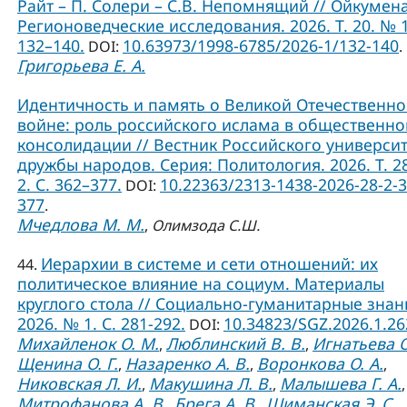
Райт – П. Солери – С.В. Непомнящий // Ойкумена
Регионоведческие исследования. 2026. Т. 20. № 1
132–140.
10.63973/1998-6785/2026-1/132-140
DOI:
.
Григорьева Е. А.
Идентичность и память о Великой Отечественн
войне: роль российского ислама в общественно
консолидации // Вестник Российского универси
дружбы народов. Серия: Политология. 2026. Т. 2
2. С. 362–377.
10.22363/2313-1438-2026-28-2-3
DOI:
377
.
Мчедлова М. М.
,
Олимзода С.Ш.
Иерархии в системе и сети отношений: их
44.
политическое влияние на социум. Материалы
круглого стола // Социально-гуманитарные знан
2026. № 1. С. 281-292.
10.34823/SGZ.2026.1.2
DOI:
Михайленок О. М.
Люблинский В. В.
Игнатьева О
,
,
Щенина О. Г.
Назаренко А. В.
Воронкова О. А.
,
,
,
Никовская Л. И.
Макушина Л. В.
Малышева Г. А.
,
,
,
Митрофанова А. В.
Брега А. В.
Шиманская Э. С.
,
,
,