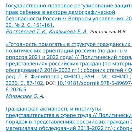
Государственно-правовое регулирование защит
прав ребенка в векторе демографической
безопасности России // Вопросы управления. 202
20. № 2. С. 151-161.
Ростовская Т. К.
Князькова Е. А.
,
,
Ростовская И.В.
«Готовность помогать» в структуре гражданских
политических ориентаций россиян (по данным
опросов 2021 и 2022 года) // Политический поря
представлениях российских граждан (по матер
обследований 2018–2022 гг.) : сборник статей / О
ред. Л. Е. Филиппова ; ФНИСЦ РАН. – М. : ФНИСЦ
2026. C. 87-102.
10.19181/sbornik.978-5-89697
DOI:
6.2026.5
.
Мирясова О. А.
Гражданская активность и институты
представительства в сфере труда // Политическ
порядок в представлениях российских граждан 
материалам обследований 2018–2022 гг.) : сбор