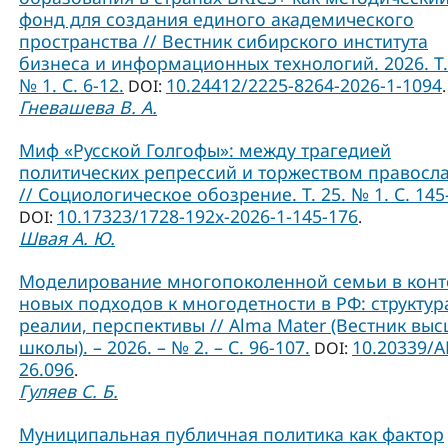
фонд для создания единого академического
пространства // Вестник сибирского института
бизнеса и информационных технологий. 2026. Т.
№ 1. С. 6-12.
10.24412/2225-8264-2026-1-1094
DOI:
.
Гневашева В. А.
Миф «Русской Голгофы»: между трагедией
политических репрессий и торжеством правосл
// Социологическое обозрение. Т. 25. № 1. С. 145
10.17323/1728-192x-2026-1-145-176
DOI:
.
Швая А. Ю.
Моделирование многопоколенной семьи в конт
новых подходов к многодетности в РФ: структур
реалии, перспективы // Alma Mater (Вестник вы
школы). – 2026. – № 2. – С. 96-107.
10.20339/A
DOI:
26.096
.
Гуляев С. Б.
Муниципальная публичная политика как фактор