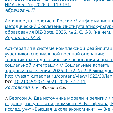
НИУ «БелГУ», 2026. С. 119-131.
Абрамов А. П.
Активное долголетие в России // Информационн
методический бюллетень Института этнокультур
образования BiZ-Bote. 2026. № 2. С. 6-9. (на нем. 
Корнилова М. В.
Арт-терапия в системе комплексной реабилита
участников специальной военной операции:
теоретико-методологические основания и практ
социальной интеграции // Социальные аспекты
здоровья населения. 2026. Т. 72. № 2. Режим дос
http://vestnik.mednet.ru/content/view/1922/30/lan
10.21045/2071-5021-2026-72-2-11
DOI:
.
Ростовская Т. К.
,
Фомина О.Е.
Бергсон А. Два источника морали и религии / 
7.
с франц., вступ. статья, коммент. А. Б. Гофмана; 
исслед. ун-т «Высшая школа экономики». — 3-е и