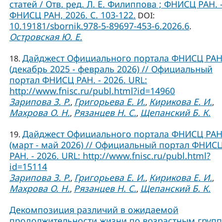
статей / Отв. ред. Л. Е. Филиппова ; ФНИСЦ РАН. –
ФНИСЦ РАН, 2026. C. 103-122.
DOI:
10.19181/sbornik.978-5-89697-453-6.2026.6
.
Островская Ю. Е.
Дайджест Официального портала ФНИСЦ РА
18.
(декабрь 2025 - февраль 2026) // Официальный
портал ФНИСЦ РАН. - 2026. URL:
http://www.fnisc.ru/publ.html?id=14960
Зарипова З. Р.
Григорьева Е. И.
Кирикова Е. И.
,
,
,
Махрова О. Н.
Рязанцев Н. С.
Щепанский Б. К.
,
,
Дайджест Официального портала ФНИСЦ РА
19.
(март - май 2026) // Официальный портал ФНИС
РАН. - 2026. URL: http://www.fnisc.ru/publ.html?
id=15114
Зарипова З. Р.
Григорьева Е. И.
Кирикова Е. И.
,
,
,
Махрова О. Н.
Рязанцев Н. С.
Щепанский Б. К.
,
,
Декомпозиция различий в ожидаемой
продолжительности жизни по возрастным груп