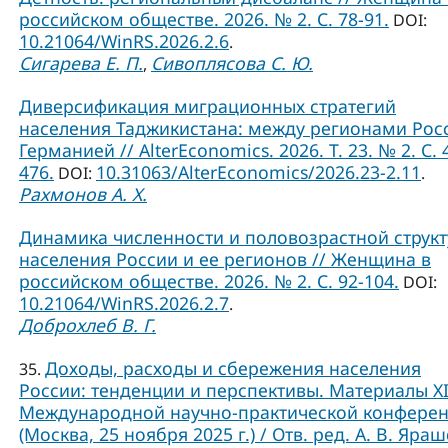
российском обществе. 2026. № 2. С. 78-91.
DOI:
10.21064/WinRS.2026.2.6
.
Сигарева Е. П.
Сивоплясова С. Ю.
,
Диверсификация миграционных стратегий
населения Таджикистана: между регионами Рос
Германией // AlterEconomics. 2026. Т. 23. № 2. С. 
476.
10.31063/AlterEconomics/2026.23-2.11
DOI:
.
Рахмонов А. Х.
Динамика численности и половозрастной струк
населения России и ее регионов // Женщина в
российском обществе. 2026. № 2. С. 92-104.
DOI:
10.21064/WinRS.2026.2.7
.
Доброхлеб В. Г.
Доходы, расходы и сбережения населения
35.
России: тенденции и перспективы. Материалы X
Международной научно-практической конфере
(Москва, 25 ноября 2025 г.) / Отв. ред. А. В. Яраш