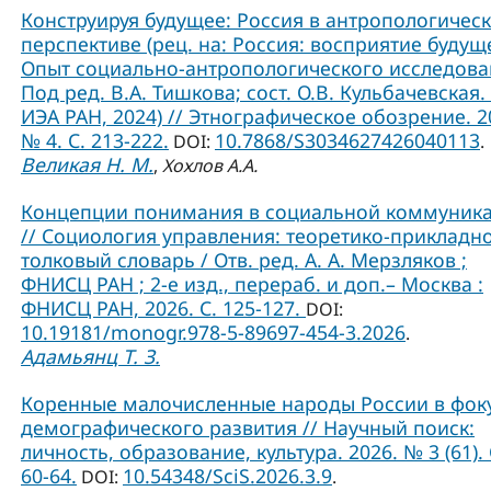
Конструируя будущее: Россия в антропологичес
перспективе (рец. на: Россия: восприятие будущ
Опыт социально-антропологического исследова
Под ред. В.А. Тишкова; сост. О.В. Кульбачевская. 
ИЭА РАН, 2024) // Этнографическое обозрение. 2
№ 4. С. 213-222.
10.7868/S3034627426040113
DOI:
.
Великая Н. М.
,
Хохлов А.А.
Концепции понимания в социальной коммуник
// Социология управления: теоретико-прикладн
толковый словарь / Отв. ред. А. А. Мерзляков ;
ФНИСЦ РАН ; 2-е изд., перераб. и доп.– Москва :
ФНИСЦ РАН, 2026. С. 125-127.
DOI:
10.19181/monogr.978-5-89697-454-3.2026
.
Адамьянц Т. З.
Коренные малочисленные народы России в фок
демографического развития // Научный поиск:
личность, образование, культура. 2026. № 3 (61). 
60-64.
10.54348/SciS.2026.3.9
DOI:
.