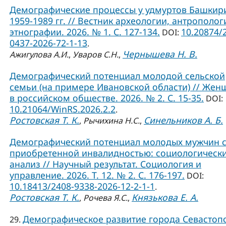
Демографические процессы у удмуртов Башкир
1959-1989 гг. // Вестник археологии, антрополог
этнографии. 2026. № 1. С. 127-134.
10.20874/
DOI:
0437-2026-72-1-13
.
Чернышева Н. В.
Ажигулова А.И.
,
Уваров С.Н.
,
Демографический потенциал молодой сельской
семьи (на примере Ивановской области) // Жен
в российском обществе. 2026. № 2. С. 15-35.
DOI:
10.21064/WinRS.2026.2.2
.
Ростовская Т. К.
Синельников А. Б.
,
Рычихина Н.С.
,
Демографический потенциал молодых мужчин 
приобретенной инвалидностью: социологическ
анализ // Научный результат. Социология и
управление. 2026. Т. 12. № 2. С. 176-197.
DOI:
10.18413/2408-9338-2026-12-2-1-1
.
Ростовская Т. К.
Князькова Е. А.
,
Рочева Я.С.
,
Демографическое развитие города Севастоп
29.