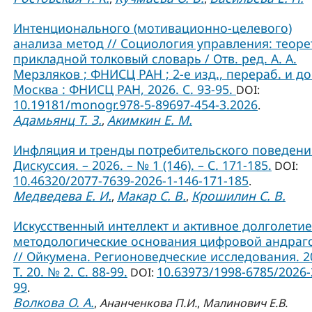
Интенционального (мотивационно-целевого)
анализа метод // Социология управления: теоре
прикладной толковый словарь / Отв. ред. А. А.
Мерзляков ; ФНИСЦ РАН ; 2-е изд., перераб. и до
Москва : ФНИСЦ РАН, 2026. С. 93-95.
DOI:
10.19181/monogr.978-5-89697-454-3.2026
.
Адамьянц Т. З.
Акимкин Е. М.
,
Инфляция и тренды потребительского поведения
Дискуссия. – 2026. – № 1 (146). – С. 171-185.
DOI:
10.46320/2077-7639-2026-1-146-171-185
.
Медведева Е. И.
Макар С. В.
Крошилин С. В.
,
,
Искусственный интеллект и активное долголетие
методологические основания цифровой андраг
// Ойкумена. Регионоведческие исследования. 2
Т. 20. № 2. С. 88-99.
10.63973/1998-6785/2026-
DOI:
99
.
Волкова О. А.
,
Ананченкова П.И.
,
Малинович Е.В.