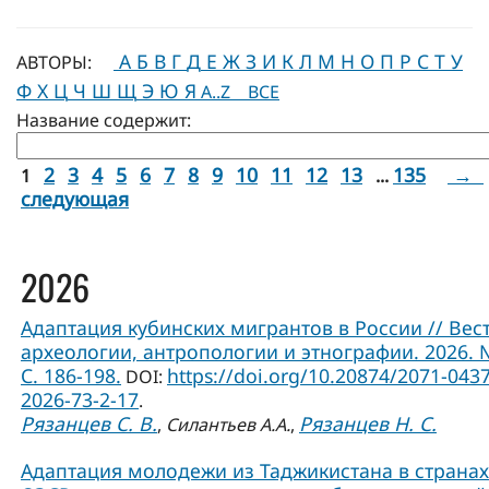
А
Б
В
Г
Д
Е
Ж
З
И
К
Л
М
Н
О
П
Р
С
Т
У
АВТОРЫ:
Ф
Х
Ц
Ч
Ш
Щ
Э
Ю
Я
A..Z
ВСЕ
Название содержит:
2
3
4
5
6
7
8
9
10
11
12
13
135
→
1
...
следующая
2026
Адаптация кубинских мигрантов в России // Вес
археологии, антропологии и этнографии. 2026. 
С. 186-198.
https://doi.org/10.20874/2071-0437
DOI:
2026-73-2-17
.
Рязанцев С. В.
Рязанцев Н. С.
,
Силантьев А.А.
,
Адаптация молодежи из Таджикистана в странах