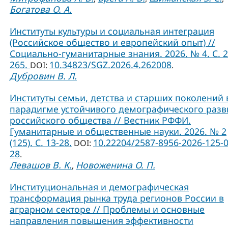
Богатова О. А.
Институты культуры и социальная интеграция
(Российское общество и европейский опыт) //
Социально-гуманитарные знания. 2026. № 4. С. 2
265.
10.34823/SGZ.2026.4.262008
DOI:
.
Дубровин В. Л.
Институты семьи, детства и старших поколений 
парадигме устойчивого демографического разв
российского общества // Вестник РФФИ.
Гуманитарные и общественные науки. 2026. № 2
(125). С. 13-28.
10.22204/2587-8956-2026-125-0
DOI:
28
.
Левашов В. К.
Новоженина О. П.
,
Институциональная и демографическая
трансформация рынка труда регионов России в
аграрном секторе // Проблемы и основные
направления повышения эффективности