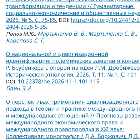
трансформации и тенденции // Гуманитарные,
социально-экономические и общественные наук
2026. № 5. С. 75-85.
https://doi.org/10.24412/
DOI:
2404-2026-5-35
.
Мартыненко В. В.
Мартыненко С. В.
Попов М.Ю.
,
,
,
Карепова С. Г.
О национальной и цивилизационной
идентификации: полемические заметки о конце
Р. Брубейкера с опорой на идеи Л.М. Дробижево
Историческая этнология. 2026. Т. 11. № 1. С. 101–
10.22378/he.2026-11-1.101-115
DOI:
.
Паин Э. А.
О перспективах применения цивилизационного
подхода в теории и практике международного 
и международных отношений // Прогнозы разв
международного экономического права и
международного правопорядка в XXI веке:
Коллективная монография / Д.А. Боржович, Д.В.