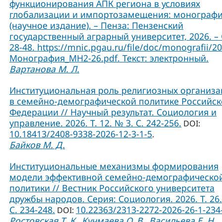
функционирования АПК региона в условиях
глобализации и импортозамещения: монограф
(научное издание). – Пенза: Пензенский
государственный аграрный университет, 2026. – 
28-48. https://mnic.pgau.ru/file/doc/monografii/2
Монография_МН2-26.pdf. Текст: электронный.
Вартанова М. Л.
Институциональная роль религиозных организ
в семейно-демографической политике Российс
Федерации // Научный результат. Социология и
управление. 2026. Т. 12. № 3. С. 242-256.
DOI:
10.18413/2408-9338-2026-12-3-1-5
.
Байков М. Д.
Институциональные механизмы формирования
модели эффективной семейно-демографическо
политики // Вестник Российского университета
дружбы народов. Серия: Социология. 2026. Т. 26.
C. 234-248.
10.22363/2313-2272-2026-26-1-234
DOI:
Ростовская Т. К.
Кучмаева О. В.
Васильева Е. Н.
,
,