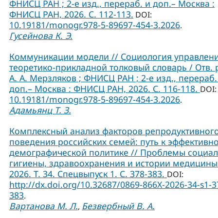
ФНИСЦ РАН ; 2-е изд., перераб. и доп.– Москва :
ФНИСЦ РАН, 2026. С. 112-113.
DOI:
10.19181/monogr.978-5-89697-454-3.2026
.
Гусейнова К. Э.
Коммуникации модели // Социология управлени
теоретико-прикладной толковый словарь / Отв. 
А. А. Мерзляков ; ФНИСЦ РАН ; 2-е изд., перераб.
доп.– Москва : ФНИСЦ РАН, 2026. С. 116-118.
DOI:
10.19181/monogr.978-5-89697-454-3.2026
.
Адамьянц Т. З.
Комплексный анализ факторов репродуктивног
поведения российских семей: путь к эффективн
демографической политике // Проблемы социа
гигиены, здравоохранения и истории медицины
2026. Т. 34. Спецвыпуск 1. С. 378-383.
DOI:
http://dx.doi.org/10.32687/0869-866X-2026-34-s1-3
383
.
Вартанова М. Л.
Безвербный В. А.
,