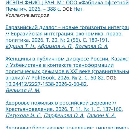
ИСЭПН ФНИСЦ РАН. М.: ООО «Фабрика офсетной
Печати», 2026. – 388 с.
Нет
DOI:
.
Коллектив авторов
Евразийский диалог – новые горизонты интегра
// Евразийская интеграция: экономика, право,
политика. 2026. Т. 20. № 2 (56). С. 189-191.
Юдина Т. Н.
Абрамов А. П.
Волкова О. А.
,
,
Женщины в публичном дискурсе России, Казахс
и Узбекистана в контексте трансформации
политических режимов в XXI веке (сравнительн
анализ) // PolitBook. 2026. № 2. С. 60-82.
DOI:
10.24412/2227-1538-2026-2-60-82
.
Великая Н. М.
Здоровье пожилых в российской деревне //
Крестьяноведение. 2026. Т. 11. № 1. С. 137-160.
Петухова И. С.
Парфенова О. А.
Галкин К. А.
,
,
Здоровьесберегающее поведение: типологичес