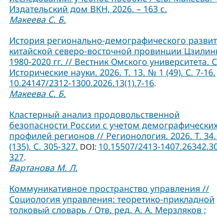
Издательский дом ВКН, 2026. – 163 с.
Макеева С. Б.
История регионально-демографического разви
китайской северо-восточной провинции Цзилин
1980-2020 гг. // Вестник Омского университета. 
Исторические науки. 2026. Т. 13. № 1 (49). С. 7-16.
10.24147/2312-1300.2026.13(1).7-16
.
Макеева С. Б.
Кластерный анализ продовольственной
безопасности России с учетом демографически
профилей регионов // Регионология. 2026. Т. 34.
(135). С. 305-327.
10.15507/2413-1407.26342.3
DOI:
327
.
Вартанова М. Л.
Коммуникативное пространство управления //
Социология управления: теоретико-прикладной
толковый словарь / Отв. ред. А. А. Мерзляков ;