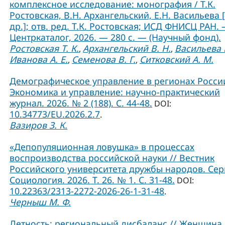
комплексное исследование: монография / Т.К.
Ростовская, В.Н. Архангельский, Е.Н. Васильева 
др.]; отв. ред. Т.К. Ростовская; ИСД ФНИСЦ РАН. 
Центркаталог, 2026. — 280 с. — (Научный фонд).
Ростовская Т. К.
Архангельский В. Н.
Васильева Е
,
,
Иванова А. Е.
Семенова В. Г.
Ситковский А. М.
,
,
Демографическое управление в регионах России
Экономика и управление: научно-практический
журнал. 2026. № 2 (188). С. 44-48.
DOI:
10.34773/EU.2026.2.7
.
Вазиров З. К.
«Депопуляционная ловушка» в процессах
воспроизводства российской науки // Вестник
Российского университета дружбы народов. Сер
Социология. 2026. Т. 26. № 1. C. 31-48.
DOI:
10.22363/2313-2272-2026-26-1-31-48
.
Черныш М. Ф.
Детность: региональный дисбаланс // Женщина 