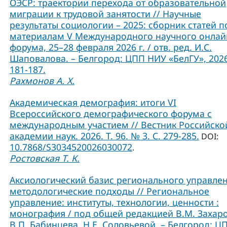
ОЭСР: траектории перехода от образовательной
миграции к трудовой занятости // Научные
результаты социологии – 2025: сборник статей п
материалам V Международного научного онлай
форума, 25–28 февраля 2026 г. / отв. ред. И.С.
Шаповалова. – Белгород: ЦПП НИУ «БелГУ», 2026
181-187.
Рахмонов А. Х.
Академическая демография: итоги VI
Всероссийского демографического форума с
международным участием // Вестник Российско
академии наук. 2026. Т. 96. № 3. С. 279-285.
DOI:
10.7868/S3034520026030072
.
Ростовская Т. К.
Аксиологический базис регионального управлен
методологические подходы // Региональное
управление: институты, технологии, ценности :
монография / под общей редакцией В.М. Захаро
В.П. Бабинцева, Н.Е. Соловьевой. – Белгород: Ц