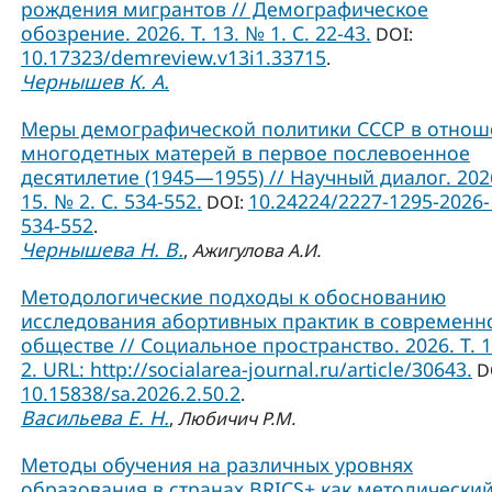
рождения мигрантов // Демографическое
обозрение. 2026. Т. 13. № 1. С. 22-43.
DOI:
10.17323/demreview.v13i1.33715
.
Чернышев К. А.
Меры демографической политики СССР в отно
многодетных матерей в первое послевоенное
десятилетие (1945—1955) // Научный диалог. 2026
15. № 2. С. 534-552.
10.24224/2227-1295-2026-
DOI:
534-552
.
Чернышева Н. В.
,
Ажигулова А.И.
Методологические подходы к обоснованию
исследования абортивных практик в современ
обществе // Социальное пространство. 2026. Т. 
2. URL: http://socialarea-journal.ru/article/30643.
D
10.15838/sa.2026.2.50.2
.
Васильева Е. Н.
,
Любичич Р.М.
Методы обучения на различных уровнях
образования в странах BRICS+ как методически