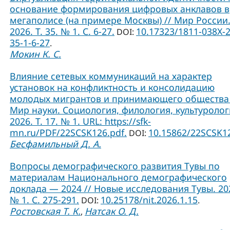
основание формирования цифровых анклавов в
мегаполисе (на примере Москвы) // Мир России
2026. Т. 35. № 1. С. 6-27.
10.17323/1811-038Х-
DOI:
35-1-6-27
.
Мокин К. С.
Влияние сетевых коммуникаций на характер
установок на конфликтность и консолидацию
молодых мигрантов и принимающего общества 
Мир науки. Социология, филология, культуролог
2026. Т. 17. № 1. URL: https://sfk-
mn.ru/PDF/22SCSK126.pdf.
10.15862/22SCSK1
DOI:
Бесфамильный Д. А.
Вопросы демографического развития Тувы по
материалам Национального демографического
доклада — 2024 // Новые исследования Тувы. 20
№ 1. С. 275-291.
10.25178/nit.2026.1.15
DOI:
.
Ростовская Т. К.
Натсак О. Д.
,