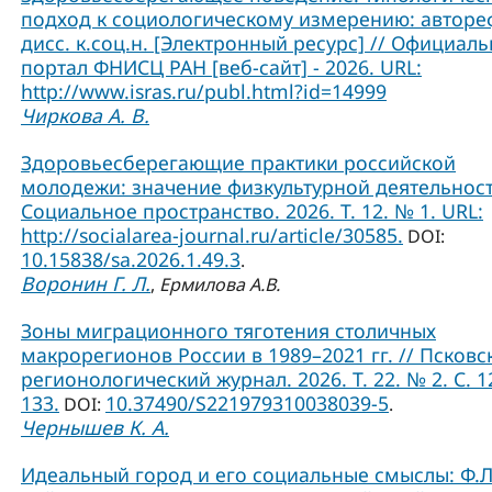
подход к социологическому измерению: авторе
дисс. к.соц.н. [Электронный ресурс] // Официал
портал ФНИСЦ РАН [веб-сайт] - 2026. URL:
http://www.isras.ru/publ.html?id=14999
Чиркова А. В.
Здоровьесберегающие практики российской
молодежи: значение физкультурной деятельност
Социальное пространство. 2026. Т. 12. № 1. URL:
http://socialarea-journal.ru/article/30585.
DOI:
10.15838/sa.2026.1.49.3
.
Воронин Г. Л.
,
Ермилова А.В.
Зоны миграционного тяготения столичных
макрорегионов России в 1989–2021 гг. // Псковс
регионологический журнал. 2026. Т. 22. № 2. С. 1
133.
10.37490/S221979310038039-5
DOI:
.
Чернышев К. А.
Идеальный город и его социальные смыслы: Ф.Л