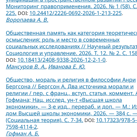
Мониторинг правоприменения. 2026. № 1 (58). С.
225.
10.24412/2226-0692-2026-1-213-225
DOI:
.
Воропаева А. В.
Общественная память как категория теоретичес
осмысления: роль и место в современных
социальных исследованиях // Научный результат
Социология и управление. 2026. Т. 12. № 2. С. 15
10.18413/2408-9338-2026-12-2-1-0
DOI:
.
Мансуров В. А.
Иванова Е. Ю.
,
Общество, мораль и религия в философии Анри
Бергсона // Бергсон А. Два источника морали и
религии / пер. с франц., вступ. статья, коммент. А
Гофмана; Нац. исслед. ун-т «Высшая школа
экономики». — 3-е изд., перераб. и доп. — М.: И
дом Высшей школы экономики, 2026. — 384 с. 
(Социальная теория). C. 7-34.
10.17323/978-5-
DOI:
7598-4114-2
.
Гофман А. Б.