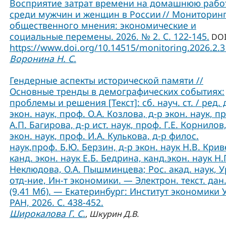
Восприятие затрат времени на домашнюю рабо
среди мужчин и женщин в России // Мониторин
общественного мнения: экономические и
социальные перемены. 2026. № 2. С. 122-145.
DOI
https://www.doi.org/10.14515/monitoring.2026.2.
Воронина Н. С.
Гендерные аспекты исторической памяти //
Основные тренды в демографических событиях:
проблемы и решения [Текст]: сб. науч. ст. / ред. 
экон. наук, проф. О.А. Козлова, д-р экон. наук, п
А.П. Багирова, д-р ист. наук, проф. Г.Е. Корнилов,
экон. наук, проф. И.А. Кулькова, д-р филос.
наук,проф. Б.Ю. Берзин, д-р экон. наук Н.В. Крив
канд. экон. наук Е.Б. Бедрина, канд.экон. наук Н.
Неклюдова, О.А. Пышминцева; Рос. акад. наук, У
отд-ние, Ин-т экономики. — Электрон. текст. дан
(9,41 Мб). — Екатеринбург: Институт экономики 
РАН, 2026. С. 438-452.
Широкалова Г. С.
,
Шкурин Д.В.