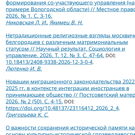
формирования со-участвующего управления (на
примере Вологодской области) // Местное прав
2026. № 1. С. 3-16.
Никовская Л. И.
Якимец В. Н.
,
Нетрадиционные религиозные взгляды москвич
белгородцев с различным матримониальным
статусом // Научный результат. Социология и
управление. 2026. Т. 12. № 3. С. 47-64.
DOI:
10.18413/2408-9338-2026-12-3-0-4
.
Лютенко И. В.
Новации миграционного законодательства 2022
2025 гг. в контексте интеграции иностранцев в
принимающее общество // Постсоветский матер
2026. № 2 (50). С. 4-15.
DOI:
https://doi.org/10.48137/23116412_2026_2_4
.
Григорьева К. С.
О важности сохранения исторической памяти ка
основы культурно-исторической справедливости