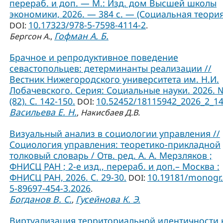
перераб. и доп. — М.: Изд. дом Высшей школы
экономики, 2026. — 384 с. — (Социальная теория
10.17323/978-5-7598-4114-2
DOI:
.
Гофман А. Б.
Бергсон А.
,
Брачное и репродуктивное поведение
севастопольцев: детерминанты реализации //
Вестник Нижегородского университета им. Н.И.
Лобачевского. Серия: Социальные науки. 2026. 
(82). С. 142-150.
10.52452/18115942_2026_2_1
DOI:
Васильева Е. Н.
,
Накисбаев Д.В.
Визуальный анализ в социологии управления //
Социология управления: теоретико-прикладной
толковый словарь / Отв. ред. А. А. Мерзляков ;
ФНИСЦ РАН ; 2-е изд., перераб. и доп.– Москва :
ФНИСЦ РАН, 2026. С. 29-30.
10.19181/monogr.
DOI:
5-89697-454-3.2026
.
Богданов В. С.
Гусейнова К. Э.
,
Виртуализация территориальной идентичности 