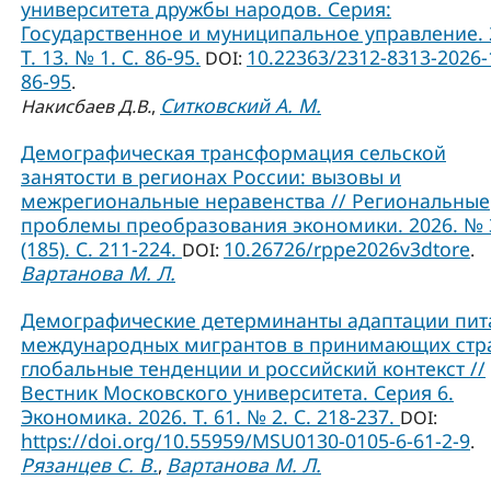
университета дружбы народов. Серия:
Государственное и муниципальное управление. 
Т. 13. № 1. C. 86-95.
10.22363/2312-8313-2026-
DOI:
86-95
.
Ситковский А. М.
Накисбаев Д.В.
,
Демографическая трансформация сельской
занятости в регионах России: вызовы и
межрегиональные неравенства // Региональные
проблемы преобразования экономики. 2026. № 
(185). С. 211-224.
10.26726/rppe2026v3dtore
DOI:
.
Вартанова М. Л.
Демографические детерминанты адаптации пит
международных мигрантов в принимающих стр
глобальные тенденции и российский контекст //
Вестник Московского университета. Серия 6.
Экономика. 2026. Т. 61. № 2. С. 218-237.
DOI:
https://doi.org/10.55959/MSU0130-0105-6-61-2-9
.
Рязанцев С. В.
Вартанова М. Л.
,