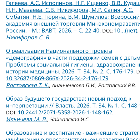
Галеева, А.С. Исполинов, Н.Г. Ищенко, В.В. Куда
Н.Н. Мазаева, С.В. Никифоров, М.Р. Салия, А.С.
Смбатян, Н.Е. Тюрина, В.М. Шумилов; Всероссий
академия внешней торговли Минэкономразвит
России. - М.: ВАВТ, 2026. – С. 22-40.
10...(нет)
DOI:
.
Никифоров С. В.
О реализации Национального проекта
«Демография» в части поддержки семей с детьм
Проблемы социальной гигиены, здравоохранен
истории медицины. 2026. Т. 34. № 2. С. 176-179.
D
10.32687/0869-866X-2026-34-2-176-179
.
Ростовская Т. К.
,
Ананченкова П.И.
,
Ростовский Р.В.
Образ будущего государства: новый подход к
интерпретации // Власть. 2026. Т. 34. № 1. С. 148-
10.24412/2071-5358-2026-1-148-162
DOI:
.
Ильичева М. В.
,
Чайковская И.С.
Образование и воспитание - важнейшие страте
унификации в пространственном развитии Росси