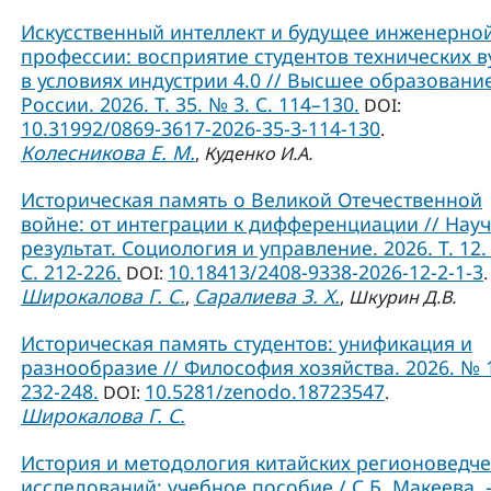
Искусственный интеллект и будущее инженерно
профессии: восприятие студентов технических в
в условиях индустрии 4.0 // Высшее образовани
России. 2026. Т. 35. № 3. С. 114–130.
DOI:
10.31992/0869-3617-2026-35-3-114-130
.
Колесникова Е. М.
,
Куденко И.А.
Историческая память о Великой Отечественной
войне: от интеграции к дифференциации // Нау
результат. Социология и управление. 2026. Т. 12.
С. 212-226.
10.18413/2408-9338-2026-12-2-1-3
DOI:
.
Широкалова Г. С.
Саралиева З. Х.
,
,
Шкурин Д.В.
Историческая память студентов: унификация и
разнообразие // Философия хозяйства. 2026. № 1
232-248.
10.5281/zenodo.18723547
DOI:
.
Широкалова Г. С.
История и методология китайских регионоведче
исследований: учебное пособие / С.Б. Макеева. –