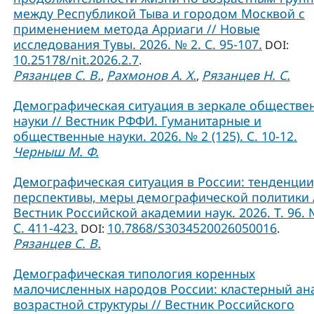
между Республикой Тыва и городом Москвой с
применением метода Арриаги // Новые
исследования Тувы. 2026. № 2. С. 95-107.
DOI:
10.25178/nit.2026.2.7
.
Рязанцев С. В.
Рахмонов А. Х.
Рязанцев Н. С.
,
,
Демографическая ситуация в зеркале обществе
науки // Вестник РФФИ. Гуманитарные и
общественные науки. 2026. № 2 (125). С. 10-12.
Черныш М. Ф.
Демографическая ситуация в России: тенденции
перспективы, меры демографической политики 
Вестник Российской академии наук. 2026. Т. 96. 
С. 411-423.
10.7868/S3034520026050016
DOI:
.
Рязанцев С. В.
Демографическая типология коренных
малочисленных народов России: кластерный ан
возрастной структуры // Вестник Российского