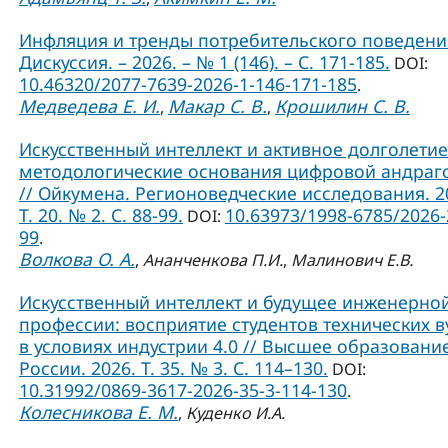
Инфляция и тренды потребительского поведения
Дискуссия. – 2026. – № 1 (146). – С. 171-185.
DOI:
10.46320/2077-7639-2026-1-146-171-185
.
Медведева Е. И.
Макар С. В.
Крошилин С. В.
,
,
Искусственный интеллект и активное долголетие
методологические основания цифровой андраг
// Ойкумена. Регионоведческие исследования. 2
Т. 20. № 2. С. 88-99.
10.63973/1998-6785/2026-
DOI:
99
.
Волкова О. А.
,
Ананченкова П.И.
,
Малинович Е.В.
Искусственный интеллект и будущее инженерно
профессии: восприятие студентов технических в
в условиях индустрии 4.0 // Высшее образовани
России. 2026. Т. 35. № 3. С. 114–130.
DOI:
10.31992/0869-3617-2026-35-3-114-130
.
Колесникова Е. М.
,
Куденко И.А.