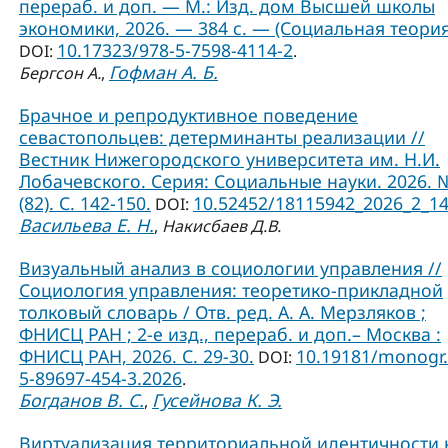
перераб. и доп. — М.: Изд. дом Высшей школы
экономики, 2026. — 384 с. — (Социальная теория
10.17323/978-5-7598-4114-2
DOI:
.
Гофман А. Б.
Бергсон А.
,
Брачное и репродуктивное поведение
севастопольцев: детерминанты реализации //
Вестник Нижегородского университета им. Н.И.
Лобачевского. Серия: Социальные науки. 2026. 
(82). С. 142-150.
10.52452/18115942_2026_2_1
DOI:
Васильева Е. Н.
,
Накисбаев Д.В.
Визуальный анализ в социологии управления //
Социология управления: теоретико-прикладной
толковый словарь / Отв. ред. А. А. Мерзляков ;
ФНИСЦ РАН ; 2-е изд., перераб. и доп.– Москва :
ФНИСЦ РАН, 2026. С. 29-30.
10.19181/monogr.
DOI:
5-89697-454-3.2026
.
Богданов В. С.
Гусейнова К. Э.
,
Виртуализация территориальной идентичности 