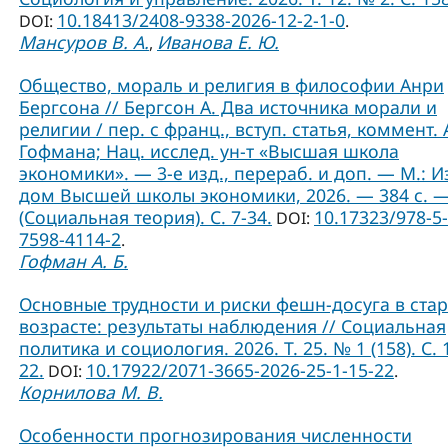
10.18413/2408-9338-2026-12-2-1-0
DOI:
.
Мансуров В. А.
Иванова Е. Ю.
,
Общество, мораль и религия в философии Анри
Бергсона // Бергсон А. Два источника морали и
религии / пер. с франц., вступ. статья, коммент. А
Гофмана; Нац. исслед. ун-т «Высшая школа
экономики». — 3-е изд., перераб. и доп. — М.: И
дом Высшей школы экономики, 2026. — 384 с. 
(Социальная теория). C. 7-34.
10.17323/978-5-
DOI:
7598-4114-2
.
Гофман А. Б.
Основные трудности и риски фешн-досуга в ст
возрасте: результаты наблюдения // Социальная
политика и социология. 2026. Т. 25. № 1 (158). С. 
22.
10.17922/2071-3665-2026-25-1-15-22
DOI:
.
Корнилова М. В.
Особенности прогнозирования численности