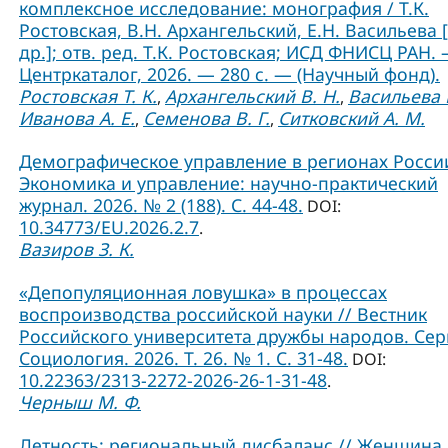
комплексное исследование: монография / Т.К.
Ростовская, В.Н. Архангельский, Е.Н. Васильева 
др.]; отв. ред. Т.К. Ростовская; ИСД ФНИСЦ РАН. 
Центркаталог, 2026. — 280 с. — (Научный фонд).
Ростовская Т. К.
Архангельский В. Н.
Васильева Е
,
,
Иванова А. Е.
Семенова В. Г.
Ситковский А. М.
,
,
Демографическое управление в регионах России
Экономика и управление: научно-практический
журнал. 2026. № 2 (188). С. 44-48.
DOI:
10.34773/EU.2026.2.7
.
Вазиров З. К.
«Депопуляционная ловушка» в процессах
воспроизводства российской науки // Вестник
Российского университета дружбы народов. Сер
Социология. 2026. Т. 26. № 1. C. 31-48.
DOI:
10.22363/2313-2272-2026-26-1-31-48
.
Черныш М. Ф.
Детность: региональный дисбаланс // Женщина 