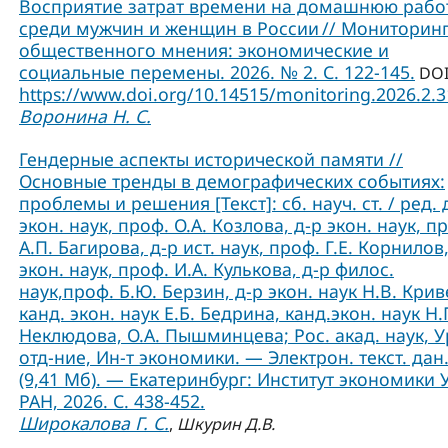
Восприятие затрат времени на домашнюю рабо
среди мужчин и женщин в России // Мониторин
общественного мнения: экономические и
социальные перемены. 2026. № 2. С. 122-145.
DOI
https://www.doi.org/10.14515/monitoring.2026.2.
Воронина Н. С.
Гендерные аспекты исторической памяти //
Основные тренды в демографических событиях:
проблемы и решения [Текст]: сб. науч. ст. / ред. 
экон. наук, проф. О.А. Козлова, д-р экон. наук, п
А.П. Багирова, д-р ист. наук, проф. Г.Е. Корнилов,
экон. наук, проф. И.А. Кулькова, д-р филос.
наук,проф. Б.Ю. Берзин, д-р экон. наук Н.В. Крив
канд. экон. наук Е.Б. Бедрина, канд.экон. наук Н.
Неклюдова, О.А. Пышминцева; Рос. акад. наук, У
отд-ние, Ин-т экономики. — Электрон. текст. дан
(9,41 Мб). — Екатеринбург: Институт экономики 
РАН, 2026. С. 438-452.
Широкалова Г. С.
,
Шкурин Д.В.