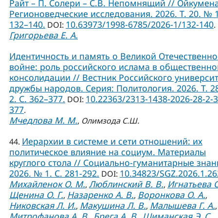
Райт – П. Солери – С.В. Непомнящий // Ойкумена
Регионоведческие исследования. 2026. Т. 20. № 1
132–140.
10.63973/1998-6785/2026-1/132-140
DOI:
.
Григорьева Е. А.
Идентичность и память о Великой Отечественн
войне: роль российского ислама в общественно
консолидации // Вестник Российского универси
дружбы народов. Серия: Политология. 2026. Т. 2
2. С. 362–377.
10.22363/2313-1438-2026-28-2-3
DOI:
377
.
Мчедлова М. М.
,
Олимзода С.Ш.
Иерархии в системе и сети отношений: их
44.
политическое влияние на социум. Материалы
круглого стола // Социально-гуманитарные знан
2026. № 1. С. 281-292.
10.34823/SGZ.2026.1.2
DOI:
Михайленок О. М.
Люблинский В. В.
Игнатьева О
,
,
Щенина О. Г.
Назаренко А. В.
Воронкова О. А.
,
,
,
Никовская Л. И.
Макушина Л. В.
Малышева Г. А.
,
,
,
Митрофанова А. В.
Брега А. В.
Шиманская Э. С.
,
,
,