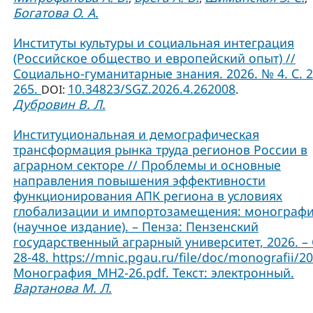
Богатова О. А.
Институты культуры и социальная интеграция
(Российское общество и европейский опыт) //
Социально-гуманитарные знания. 2026. № 4. С. 2
265.
10.34823/SGZ.2026.4.262008
DOI:
.
Дубровин В. Л.
Институциональная и демографическая
трансформация рынка труда регионов России в
аграрном секторе // Проблемы и основные
направления повышения эффективности
функционирования АПК региона в условиях
глобализации и импортозамещения: монограф
(научное издание). – Пенза: Пензенский
государственный аграрный университет, 2026. – 
28-48. https://mnic.pgau.ru/file/doc/monografii/2
Монография_МН2-26.pdf. Текст: электронный.
Вартанова М. Л.