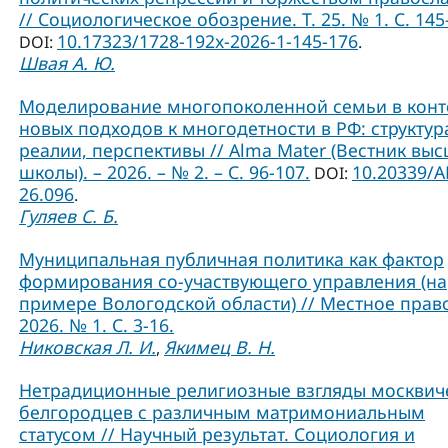
// Социологическое обозрение. Т. 25. № 1. С. 145
10.17323/1728-192x-2026-1-145-176
DOI:
.
Швая А. Ю.
Моделирование многопоколенной семьи в конт
новых подходов к многодетности в РФ: структур
реалии, перспективы // Alma Mater (Вестник вы
школы). – 2026. – № 2. – С. 96-107.
10.20339/A
DOI:
26.096
.
Гуляев С. Б.
Муниципальная публичная политика как фактор
формирования со-участвующего управления (на
примере Вологодской области) // Местное прав
2026. № 1. С. 3-16.
Никовская Л. И.
Якимец В. Н.
,
Нетрадиционные религиозные взгляды москвич
белгородцев с различным матримониальным
статусом // Научный результат. Социология и