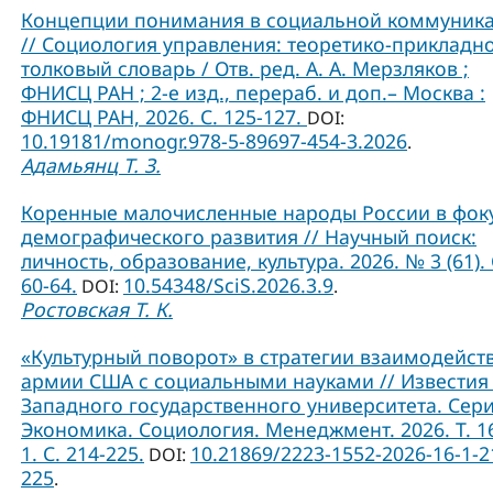
Концепции понимания в социальной коммуник
// Социология управления: теоретико-прикладн
толковый словарь / Отв. ред. А. А. Мерзляков ;
ФНИСЦ РАН ; 2-е изд., перераб. и доп.– Москва :
ФНИСЦ РАН, 2026. С. 125-127.
DOI:
10.19181/monogr.978-5-89697-454-3.2026
.
Адамьянц Т. З.
Коренные малочисленные народы России в фок
демографического развития // Научный поиск:
личность, образование, культура. 2026. № 3 (61). 
60-64.
10.54348/SciS.2026.3.9
DOI:
.
Ростовская Т. К.
«Культурный поворот» в стратегии взаимодейст
армии США с социальными науками // Известия
Западного государственного университета. Сери
Экономика. Социология. Менеджмент. 2026. Т. 1
1. С. 214-225.
10.21869/2223-1552-2026-16-1-2
DOI:
225
.