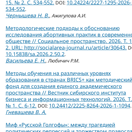
15. № 2. С. 534-552.
10.24224/2227-1295-2026-
DOI:
534-552
.
Чернышева Н. В.
,
Ажигулова А.И.
Методологические подходы к обоснованию
исследования абортивных практик в современ
обществе // Социальное пространство. 2026. Т. 
2. URL: http://socialarea-journal.ru/article/30643.
D
10.15838/sa.2026.2.50.2
.
Васильева Е. Н.
,
Любичич Р.М.
Методы обучения на различных уровнях
образования в странах BRICS+ как методически
фонд для создания единого академического
пространства // Вестник сибирского института
бизнеса и информационных технологий. 2026. Т.
№ 1. С. 6-12.
10.24412/2225-8264-2026-1-1094
DOI:
.
Гневашева В. А.
Миф «Русской Голгофы»: между трагедией
политических репрессий и торжеством правосл