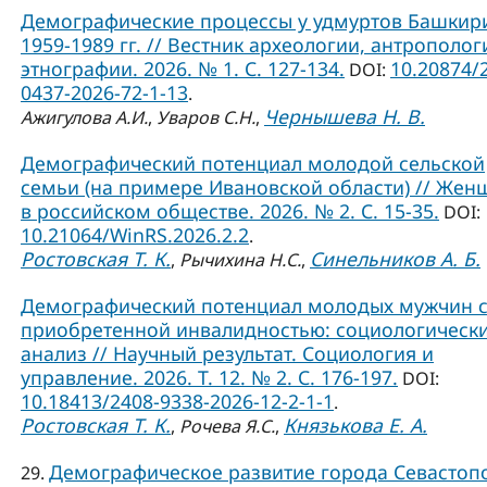
Демографические процессы у удмуртов Башкир
1959-1989 гг. // Вестник археологии, антрополог
этнографии. 2026. № 1. С. 127-134.
10.20874/
DOI:
0437-2026-72-1-13
.
Чернышева Н. В.
Ажигулова А.И.
,
Уваров С.Н.
,
Демографический потенциал молодой сельской
семьи (на примере Ивановской области) // Жен
в российском обществе. 2026. № 2. С. 15-35.
DOI:
10.21064/WinRS.2026.2.2
.
Ростовская Т. К.
Синельников А. Б.
,
Рычихина Н.С.
,
Демографический потенциал молодых мужчин 
приобретенной инвалидностью: социологическ
анализ // Научный результат. Социология и
управление. 2026. Т. 12. № 2. С. 176-197.
DOI:
10.18413/2408-9338-2026-12-2-1-1
.
Ростовская Т. К.
Князькова Е. А.
,
Рочева Я.С.
,
Демографическое развитие города Севастоп
29.