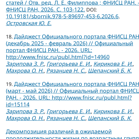
статей / Отв. ред. Л. Е. Филиппова ; ФНИСЦ РАН. –
ФНИСЦ РАН, 2026. C. 103-122.
DOI:
10.19181/sbornik.978-5-89697-453-6.2026.6
.
Островская Ю. Е.
Дайджест Официального портала ФНИСЦ РА
18.
(декабрь 2025 - февраль 2026) // Официальный
портал ФНИСЦ РАН. - 2026. URL:
http://www.fnisc.ru/publ.html?id=14960
Зарипова З. Р.
Григорьева Е. И.
Кирикова Е. И.
,
,
,
Махрова О. Н.
Рязанцев Н. С.
Щепанский Б. К.
,
,
Дайджест Официального портала ФНИСЦ РА
19.
(март - май 2026) // Официальный портал ФНИС
РАН. - 2026. URL: http://www.fnisc.ru/publ.html?
id=15114
Зарипова З. Р.
Григорьева Е. И.
Кирикова Е. И.
,
,
,
Махрова О. Н.
Рязанцев Н. С.
Щепанский Б. К.
,
,
Декомпозиция различий в ожидаемой
продолжительности жизни по возрастным груп