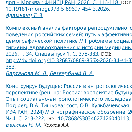
доп.– Москва : ФНИСЦ РАН, 2026. С. 116-118.
DOI:
10.19181/monogr.978-5-89697-454-3.2026
.
Адамьянц Т. З.
Комплексный анализ факторов репродуктивног
поведения российских семей: путь к эффективн
демографической политике // Проблемы социа
гигиены, здравоохранения и истории медицины
2026. Т. 34. Спецвыпуск 1. С. 378-383.
DOI:
http://dx.doi.org/10.32687/0869-866X-2026-34-s1-3
383
.
Вартанова М. Л.
Безвербный В. А.
,
Конструируя будущее: Россия в антропологичес
перспективе (рец. на: Россия: восприятие будущ
Опыт социально-антропологического исследова
Под ред. В.А. Тишкова; сост. О.В. Кульбачевская. 
ИЭА РАН, 2024) // Этнографическое обозрение. 2
№ 4. С. 213-222.
10.7868/S3034627426040113
DOI:
.
Великая Н. М.
,
Хохлов А.А.