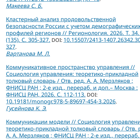
Макеева С. Б.
Кластерный анализ продовольственной
безопасности России с учетом демографически
профилей регионов // Регионология. 2026. Т. 34.
(135). С. 305-327.
10.15507/2413-1407.26342.3
DOI:
327
.
Вартанова М. Л.
Коммуникативное пространство управления //
Социология управления: теоретико-прикладной
толковый словарь / Отв. ред. А. А. Мерзляков ;
ФНИСЦ РАН ; 2-е изд., перераб. и доп.– Москва :
ФНИСЦ РАН, 2026. С. 112-113.
DOI:
10.19181/monogr.978-5-89697-454-3.2026
.
Гусейнова К. Э.
Коммуникации модели // Социология управлени
теоретико-прикладной толковый словарь / Отв. 
А. А. Мерзляков ; ФНИСЦ РАН ; 2-е изд., перераб.