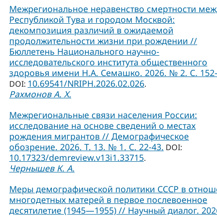
Межрегиональное неравенство смертности меж
Республикой Тува и городом Москвой:
декомпозиция различий в ожидаемой
продолжительности жизни при рождении //
Бюллетень Национального научно-
исследовательского института общественного
здоровья имени Н.А. Семашко. 2026. № 2. С. 152-
10.69541/NRIPH.2026.02.026
DOI:
.
Рахмонов А. Х.
Межрегиональные связи населения России:
исследование на основе сведений о местах
рождения мигрантов // Демографическое
обозрение. 2026. Т. 13. № 1. С. 22-43.
DOI:
10.17323/demreview.v13i1.33715
.
Чернышев К. А.
Меры демографической политики СССР в отно
многодетных матерей в первое послевоенное
десятилетие (1945—1955) // Научный диалог. 2026