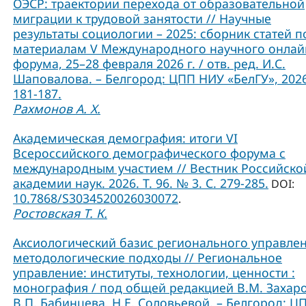
ОЭСР: траектории перехода от образовательной
миграции к трудовой занятости // Научные
результаты социологии – 2025: сборник статей п
материалам V Международного научного онлай
форума, 25–28 февраля 2026 г. / отв. ред. И.С.
Шаповалова. – Белгород: ЦПП НИУ «БелГУ», 2026
181-187.
Рахмонов А. Х.
Академическая демография: итоги VI
Всероссийского демографического форума с
международным участием // Вестник Российско
академии наук. 2026. Т. 96. № 3. С. 279-285.
DOI:
10.7868/S3034520026030072
.
Ростовская Т. К.
Аксиологический базис регионального управлен
методологические подходы // Региональное
управление: институты, технологии, ценности :
монография / под общей редакцией В.М. Захаро
В.П. Бабинцева, Н.Е. Соловьевой. – Белгород: Ц