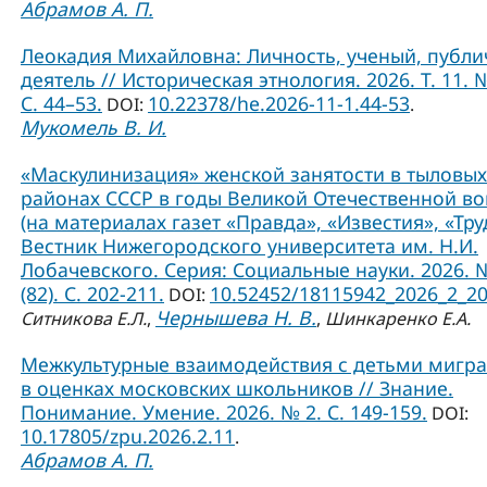
Абрамов А. П.
Леокадия Михайловна: Личность, ученый, публ
деятель // Историческая этнология. 2026. Т. 11. №
С. 44–53.
10.22378/he.2026-11-1.44-53
DOI:
.
Мукомель В. И.
«Маскулинизация» женской занятости в тыловых
районах СССР в годы Великой Отечественной в
(на материалах газет «Правда», «Известия», «Труд
Вестник Нижегородского университета им. Н.И.
Лобачевского. Серия: Социальные науки. 2026. 
(82). С. 202-211.
10.52452/18115942_2026_2_2
DOI:
Чернышева Н. В.
Ситникова Е.Л.
,
,
Шинкаренко Е.А.
Межкультурные взаимодействия с детьми мигр
в оценках московских школьников // Знание.
Понимание. Умение. 2026. № 2. С. 149-159.
DOI:
10.17805/zpu.2026.2.11
.
Абрамов А. П.