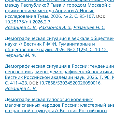
между Республикой Тыва и городом Москвой с
применением метода Арриаги // Новые
исследования Тувы. 2026. № 2. С. 95-107.
DOI:
10.25178/nit.2026.2.7
.
Рязанцев С. В.
Рахмонов А. Х.
Рязанцев Н. С.
,
,
Демографическая ситуация в зеркале обществе
науки // Вестник РФФИ. Гуманитарные и
общественные науки. 2026. № 2 (125). С. 10-12.
Черныш М. Ф.
Демографическая ситуация в России: тенденции
перспективы, меры демографической политики 
Вестник Российской академии наук. 2026. Т. 96. 
С. 411-423.
10.7868/S3034520026050016
DOI:
.
Рязанцев С. В.
Демографическая типология коренных
малочисленных народов России: кластерный ан
возрастной структуры // Вестник Российского