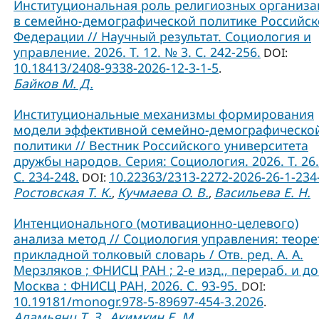
Институциональная роль религиозных организ
в семейно-демографической политике Российс
Федерации // Научный результат. Социология и
управление. 2026. Т. 12. № 3. С. 242-256.
DOI:
10.18413/2408-9338-2026-12-3-1-5
.
Байков М. Д.
Институциональные механизмы формирования
модели эффективной семейно-демографическо
политики // Вестник Российского университета
дружбы народов. Серия: Социология. 2026. Т. 26.
C. 234-248.
10.22363/2313-2272-2026-26-1-234
DOI:
Ростовская Т. К.
Кучмаева О. В.
Васильева Е. Н.
,
,
Интенционального (мотивационно-целевого)
анализа метод // Социология управления: теоре
прикладной толковый словарь / Отв. ред. А. А.
Мерзляков ; ФНИСЦ РАН ; 2-е изд., перераб. и до
Москва : ФНИСЦ РАН, 2026. С. 93-95.
DOI:
10.19181/monogr.978-5-89697-454-3.2026
.
Адамьянц Т. З.
Акимкин Е. М.
,