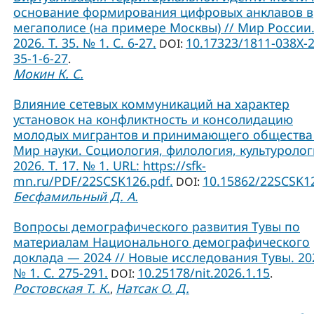
основание формирования цифровых анклавов в
мегаполисе (на примере Москвы) // Мир России
2026. Т. 35. № 1. С. 6-27.
10.17323/1811-038Х-
DOI:
35-1-6-27
.
Мокин К. С.
Влияние сетевых коммуникаций на характер
установок на конфликтность и консолидацию
молодых мигрантов и принимающего общества 
Мир науки. Социология, филология, культуролог
2026. Т. 17. № 1. URL: https://sfk-
mn.ru/PDF/22SCSK126.pdf.
10.15862/22SCSK1
DOI:
Бесфамильный Д. А.
Вопросы демографического развития Тувы по
материалам Национального демографического
доклада — 2024 // Новые исследования Тувы. 20
№ 1. С. 275-291.
10.25178/nit.2026.1.15
DOI:
.
Ростовская Т. К.
Натсак О. Д.
,