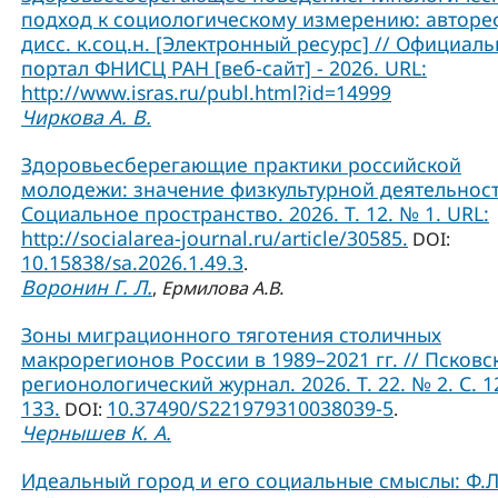
подход к социологическому измерению: авторе
дисс. к.соц.н. [Электронный ресурс] // Официал
портал ФНИСЦ РАН [веб-сайт] - 2026. URL:
http://www.isras.ru/publ.html?id=14999
Чиркова А. В.
Здоровьесберегающие практики российской
молодежи: значение физкультурной деятельност
Социальное пространство. 2026. Т. 12. № 1. URL:
http://socialarea-journal.ru/article/30585.
DOI:
10.15838/sa.2026.1.49.3
.
Воронин Г. Л.
,
Ермилова А.В.
Зоны миграционного тяготения столичных
макрорегионов России в 1989–2021 гг. // Псковс
регионологический журнал. 2026. Т. 22. № 2. С. 1
133.
10.37490/S221979310038039-5
DOI:
.
Чернышев К. А.
Идеальный город и его социальные смыслы: Ф.Л