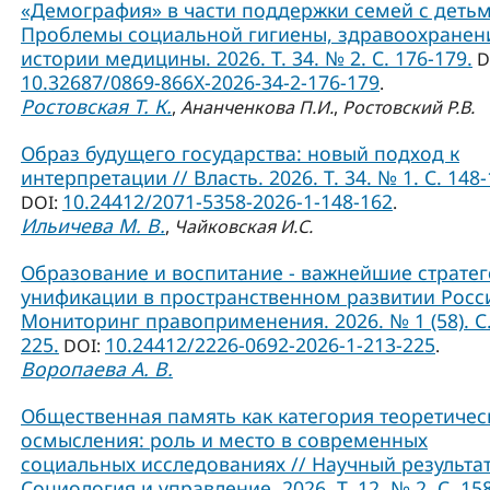
«Демография» в части поддержки семей с детьм
Проблемы социальной гигиены, здравоохранен
истории медицины. 2026. Т. 34. № 2. С. 176-179.
D
10.32687/0869-866X-2026-34-2-176-179
.
Ростовская Т. К.
,
Ананченкова П.И.
,
Ростовский Р.В.
Образ будущего государства: новый подход к
интерпретации // Власть. 2026. Т. 34. № 1. С. 148-
10.24412/2071-5358-2026-1-148-162
DOI:
.
Ильичева М. В.
,
Чайковская И.С.
Образование и воспитание - важнейшие страте
унификации в пространственном развитии Росси
Мониторинг правоприменения. 2026. № 1 (58). С.
225.
10.24412/2226-0692-2026-1-213-225
DOI:
.
Воропаева А. В.
Общественная память как категория теоретичес
осмысления: роль и место в современных
социальных исследованиях // Научный результат
Социология и управление. 2026. Т. 12. № 2. С. 15