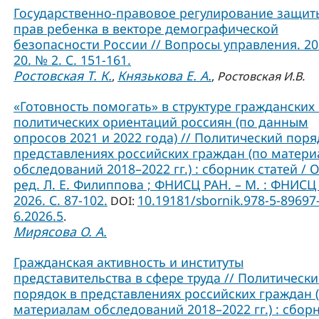
Государственно-правовое регулирование защит
прав ребенка в векторе демографической
безопасности России // Вопросы управления. 202
20. № 2. С. 151-161.
Ростовская Т. К.
Князькова Е. А.
,
,
Ростовская И.В.
«Готовность помогать» в структуре гражданских
политических ориентаций россиян (по данным
опросов 2021 и 2022 года) // Политический поря
представлениях российских граждан (по матер
обследований 2018–2022 гг.) : сборник статей / О
ред. Л. Е. Филиппова ; ФНИСЦ РАН. – М. : ФНИСЦ
2026. C. 87-102.
10.19181/sbornik.978-5-89697
DOI:
6.2026.5
.
Мирясова О. А.
Гражданская активность и институты
представительства в сфере труда // Политическ
порядок в представлениях российских граждан 
материалам обследований 2018–2022 гг.) : сбор