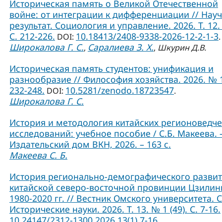
Историческая память о Великой Отечественной
войне: от интеграции к дифференциации // Нау
результат. Социология и управление. 2026. Т. 12.
С. 212-226.
10.18413/2408-9338-2026-12-2-1-3
DOI:
.
Широкалова Г. С.
Саралиева З. Х.
,
,
Шкурин Д.В.
Историческая память студентов: унификация и
разнообразие // Философия хозяйства. 2026. № 1
232-248.
10.5281/zenodo.18723547
DOI:
.
Широкалова Г. С.
История и методология китайских регионоведче
исследований: учебное пособие / С.Б. Макеева. –
Издательский дом ВКН, 2026. – 163 с.
Макеева С. Б.
История регионально-демографического разви
китайской северо-восточной провинции Цзилин
1980-2020 гг. // Вестник Омского университета. 
Исторические науки. 2026. Т. 13. № 1 (49). С. 7-16.
10.24147/2312-1300.2026.13(1).7-16
.