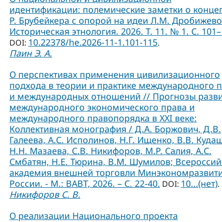
идентификации: полемические заметки о конце
Р. Брубейкера с опорой на идеи Л.М. Дробижево
Историческая этнология. 2026. Т. 11. № 1. С. 101–
10.22378/he.2026-11-1.101-115
DOI:
.
Паин Э. А.
О перспективах применения цивилизационного
подхода в теории и практике международного 
и международных отношений // Прогнозы разв
международного экономического права и
международного правопорядка в XXI веке:
Коллективная монография / Д.А. Боржович, Д.В.
Галеева, А.С. Исполинов, Н.Г. Ищенко, В.В. Куда
Н.Н. Мазаева, С.В. Никифоров, М.Р. Салия, А.С.
Смбатян, Н.Е. Тюрина, В.М. Шумилов; Всероссий
академия внешней торговли Минэкономразвит
России. - М.: ВАВТ, 2026. – С. 22-40.
10...(нет)
DOI:
.
Никифоров С. В.
О реализации Национального проекта