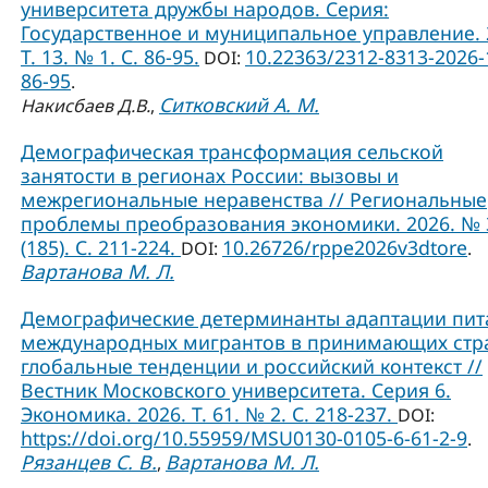
университета дружбы народов. Серия:
Государственное и муниципальное управление. 
Т. 13. № 1. C. 86-95.
10.22363/2312-8313-2026-
DOI:
86-95
.
Ситковский А. М.
Накисбаев Д.В.
,
Демографическая трансформация сельской
занятости в регионах России: вызовы и
межрегиональные неравенства // Региональные
проблемы преобразования экономики. 2026. № 
(185). С. 211-224.
10.26726/rppe2026v3dtore
DOI:
.
Вартанова М. Л.
Демографические детерминанты адаптации пит
международных мигрантов в принимающих стр
глобальные тенденции и российский контекст //
Вестник Московского университета. Серия 6.
Экономика. 2026. Т. 61. № 2. С. 218-237.
DOI:
https://doi.org/10.55959/MSU0130-0105-6-61-2-9
.
Рязанцев С. В.
Вартанова М. Л.
,