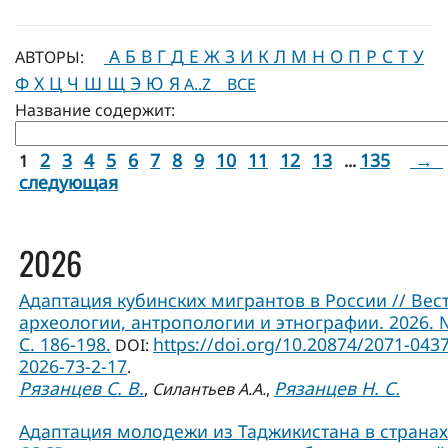
А
Б
В
Г
Д
Е
Ж
З
И
К
Л
М
Н
О
П
Р
С
Т
У
АВТОРЫ:
Ф
Х
Ц
Ч
Ш
Щ
Э
Ю
Я
A..Z
ВСЕ
Название содержит:
2
3
4
5
6
7
8
9
10
11
12
13
135
→
1
...
следующая
2026
Адаптация кубинских мигрантов в России // Вес
археологии, антропологии и этнографии. 2026. 
С. 186-198.
https://doi.org/10.20874/2071-0437
DOI:
2026-73-2-17
.
Рязанцев С. В.
Рязанцев Н. С.
,
Силантьев А.А.
,
Адаптация молодежи из Таджикистана в странах