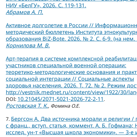
НИУ «БелГУ», 2026. С. 119-131.
Абрамов А. П.
Активное долголетие в России // Информационн
методический бюллетень Института этнокультур
образования BiZ-Bote. 2026. № 2. С. 6-9. (на нем. 
Корнилова М. В.
Арт-терапия в системе комплексной реабилита
участников специальной военной операции:
теоретико-методологические основания и практ
социальной интеграции // Социальные аспекты
здоровья населения. 2026. Т. 72. № 2. Режим дос
http://vestnik.mednet.ru/content/view/1922/30/lan
10.21045/2071-5021-2026-72-2-11
DOI:
.
Ростовская Т. К.
,
Фомина О.Е.
Бергсон А. Два источника морали и религии / 
7.
с франц., вступ. статья, коммент. А. Б. Гофмана; 
исслед. ун-т «Высшая школа экономики». — 3-е и