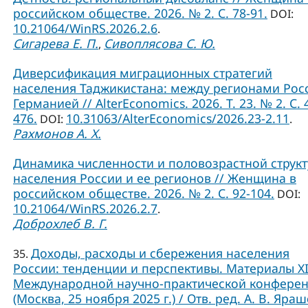
российском обществе. 2026. № 2. С. 78-91.
DOI:
10.21064/WinRS.2026.2.6
.
Сигарева Е. П.
Сивоплясова С. Ю.
,
Диверсификация миграционных стратегий
населения Таджикистана: между регионами Рос
Германией // AlterEconomics. 2026. Т. 23. № 2. С. 
476.
10.31063/AlterEconomics/2026.23-2.11
DOI:
.
Рахмонов А. Х.
Динамика численности и половозрастной струк
населения России и ее регионов // Женщина в
российском обществе. 2026. № 2. С. 92-104.
DOI:
10.21064/WinRS.2026.2.7
.
Доброхлеб В. Г.
Доходы, расходы и сбережения населения
35.
России: тенденции и перспективы. Материалы X
Международной научно-практической конфере
(Москва, 25 ноября 2025 г.) / Отв. ред. А. В. Яраш