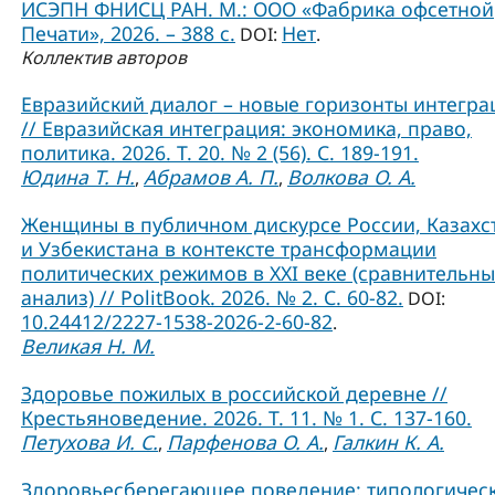
ИСЭПН ФНИСЦ РАН. М.: ООО «Фабрика офсетной
Печати», 2026. – 388 с.
Нет
DOI:
.
Коллектив авторов
Евразийский диалог – новые горизонты интегра
// Евразийская интеграция: экономика, право,
политика. 2026. Т. 20. № 2 (56). С. 189-191.
Юдина Т. Н.
Абрамов А. П.
Волкова О. А.
,
,
Женщины в публичном дискурсе России, Казахс
и Узбекистана в контексте трансформации
политических режимов в XXI веке (сравнительн
анализ) // PolitBook. 2026. № 2. С. 60-82.
DOI:
10.24412/2227-1538-2026-2-60-82
.
Великая Н. М.
Здоровье пожилых в российской деревне //
Крестьяноведение. 2026. Т. 11. № 1. С. 137-160.
Петухова И. С.
Парфенова О. А.
Галкин К. А.
,
,
Здоровьесберегающее поведение: типологичес