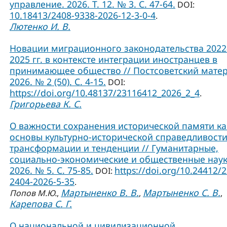
управление. 2026. Т. 12. № 3. С. 47-64.
DOI:
10.18413/2408-9338-2026-12-3-0-4
.
Лютенко И. В.
Новации миграционного законодательства 2022
2025 гг. в контексте интеграции иностранцев в
принимающее общество // Постсоветский матер
2026. № 2 (50). С. 4-15.
DOI:
https://doi.org/10.48137/23116412_2026_2_4
.
Григорьева К. С.
О важности сохранения исторической памяти ка
основы культурно-исторической справедливости
трансформации и тенденции // Гуманитарные,
социально-экономические и общественные наук
2026. № 5. С. 75-85.
https://doi.org/10.24412/
DOI:
2404-2026-5-35
.
Мартыненко В. В.
Мартыненко С. В.
Попов М.Ю.
,
,
,
Карепова С. Г.
О национальной и цивилизационной