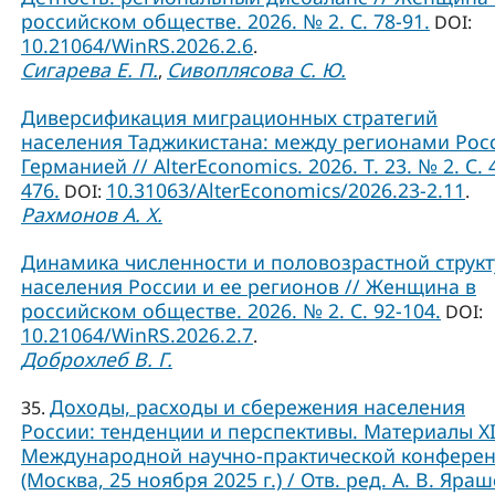
российском обществе. 2026. № 2. С. 78-91.
DOI:
10.21064/WinRS.2026.2.6
.
Сигарева Е. П.
Сивоплясова С. Ю.
,
Диверсификация миграционных стратегий
населения Таджикистана: между регионами Рос
Германией // AlterEconomics. 2026. Т. 23. № 2. С. 
476.
10.31063/AlterEconomics/2026.23-2.11
DOI:
.
Рахмонов А. Х.
Динамика численности и половозрастной струк
населения России и ее регионов // Женщина в
российском обществе. 2026. № 2. С. 92-104.
DOI:
10.21064/WinRS.2026.2.7
.
Доброхлеб В. Г.
Доходы, расходы и сбережения населения
35.
России: тенденции и перспективы. Материалы X
Международной научно-практической конфере
(Москва, 25 ноября 2025 г.) / Отв. ред. А. В. Яраш