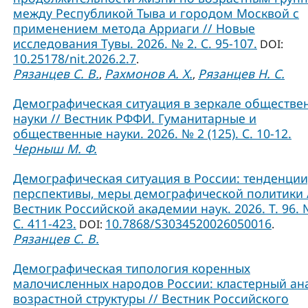
между Республикой Тыва и городом Москвой с
применением метода Арриаги // Новые
исследования Тувы. 2026. № 2. С. 95-107.
DOI:
10.25178/nit.2026.2.7
.
Рязанцев С. В.
Рахмонов А. Х.
Рязанцев Н. С.
,
,
Демографическая ситуация в зеркале обществе
науки // Вестник РФФИ. Гуманитарные и
общественные науки. 2026. № 2 (125). С. 10-12.
Черныш М. Ф.
Демографическая ситуация в России: тенденции
перспективы, меры демографической политики 
Вестник Российской академии наук. 2026. Т. 96. 
С. 411-423.
10.7868/S3034520026050016
DOI:
.
Рязанцев С. В.
Демографическая типология коренных
малочисленных народов России: кластерный ан
возрастной структуры // Вестник Российского