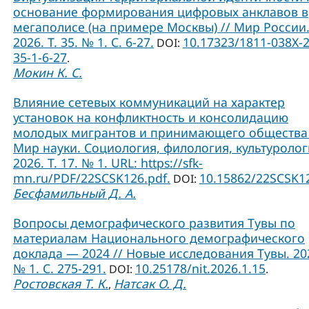
основание формирования цифровых анклавов в
мегаполисе (на примере Москвы) // Мир России
2026. Т. 35. № 1. С. 6-27.
10.17323/1811-038Х-
DOI:
35-1-6-27
.
Мокин К. С.
Влияние сетевых коммуникаций на характер
установок на конфликтность и консолидацию
молодых мигрантов и принимающего общества 
Мир науки. Социология, филология, культуролог
2026. Т. 17. № 1. URL: https://sfk-
mn.ru/PDF/22SCSK126.pdf.
10.15862/22SCSK1
DOI:
Бесфамильный Д. А.
Вопросы демографического развития Тувы по
материалам Национального демографического
доклада — 2024 // Новые исследования Тувы. 20
№ 1. С. 275-291.
10.25178/nit.2026.1.15
DOI:
.
Ростовская Т. К.
Натсак О. Д.
,