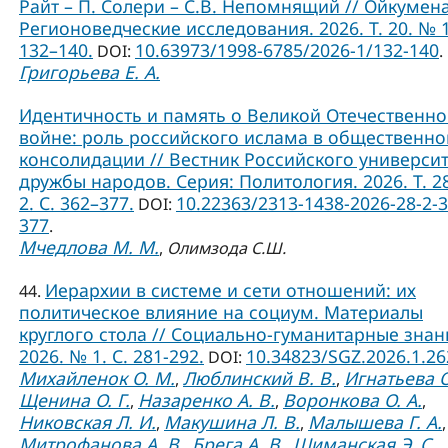
Райт – П. Солери – С.В. Непомнящий // Ойкумена
Регионоведческие исследования. 2026. Т. 20. № 1
132–140.
10.63973/1998-6785/2026-1/132-140
DOI:
.
Григорьева Е. А.
Идентичность и память о Великой Отечественн
войне: роль российского ислама в общественно
консолидации // Вестник Российского универси
дружбы народов. Серия: Политология. 2026. Т. 2
2. С. 362–377.
10.22363/2313-1438-2026-28-2-3
DOI:
377
.
Мчедлова М. М.
,
Олимзода С.Ш.
Иерархии в системе и сети отношений: их
44.
политическое влияние на социум. Материалы
круглого стола // Социально-гуманитарные знан
2026. № 1. С. 281-292.
10.34823/SGZ.2026.1.2
DOI:
Михайленок О. М.
Люблинский В. В.
Игнатьева О
,
,
Щенина О. Г.
Назаренко А. В.
Воронкова О. А.
,
,
,
Никовская Л. И.
Макушина Л. В.
Малышева Г. А.
,
,
,
Митрофанова А. В.
Брега А. В.
Шиманская Э. С.
,
,
,