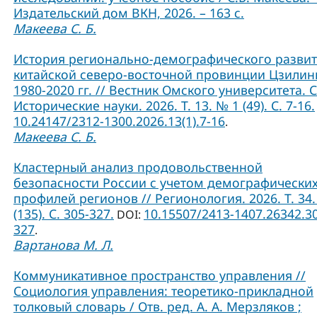
Издательский дом ВКН, 2026. – 163 с.
Макеева С. Б.
История регионально-демографического разви
китайской северо-восточной провинции Цзилин
1980-2020 гг. // Вестник Омского университета. 
Исторические науки. 2026. Т. 13. № 1 (49). С. 7-16.
10.24147/2312-1300.2026.13(1).7-16
.
Макеева С. Б.
Кластерный анализ продовольственной
безопасности России с учетом демографически
профилей регионов // Регионология. 2026. Т. 34.
(135). С. 305-327.
10.15507/2413-1407.26342.3
DOI:
327
.
Вартанова М. Л.
Коммуникативное пространство управления //
Социология управления: теоретико-прикладной
толковый словарь / Отв. ред. А. А. Мерзляков ;