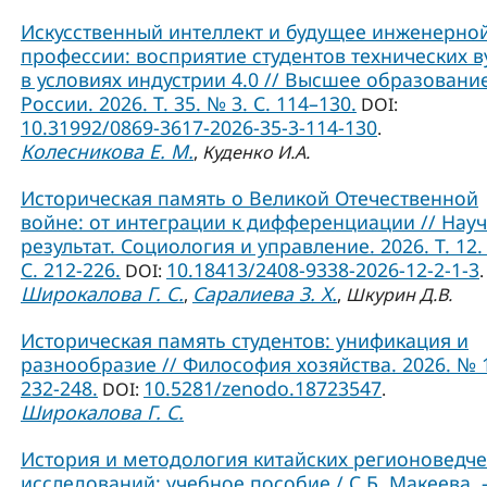
Искусственный интеллект и будущее инженерно
профессии: восприятие студентов технических в
в условиях индустрии 4.0 // Высшее образовани
России. 2026. Т. 35. № 3. С. 114–130.
DOI:
10.31992/0869-3617-2026-35-3-114-130
.
Колесникова Е. М.
,
Куденко И.А.
Историческая память о Великой Отечественной
войне: от интеграции к дифференциации // Нау
результат. Социология и управление. 2026. Т. 12.
С. 212-226.
10.18413/2408-9338-2026-12-2-1-3
DOI:
.
Широкалова Г. С.
Саралиева З. Х.
,
,
Шкурин Д.В.
Историческая память студентов: унификация и
разнообразие // Философия хозяйства. 2026. № 1
232-248.
10.5281/zenodo.18723547
DOI:
.
Широкалова Г. С.
История и методология китайских регионоведче
исследований: учебное пособие / С.Б. Макеева. –