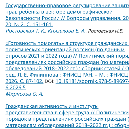
Государственно-правовое регулирование защит
прав ребенка в векторе демографической
безопасности России // Вопросы управления. 202
20. № 2. С. 151-161.
Ростовская Т. К.
Князькова Е. А.
,
,
Ростовская И.В.
«Готовность помогать» в структуре гражданских
политических ориентаций россиян (по данным
опросов 2021 и 2022 года) // Политический поря
представлениях российских граждан (по матер
обследований 2018–2022 гг.) : сборник статей / О
ред. Л. Е. Филиппова ; ФНИСЦ РАН. – М. : ФНИСЦ
2026. C. 87-102.
10.19181/sbornik.978-5-89697
DOI:
6.2026.5
.
Мирясова О. А.
Гражданская активность и институты
представительства в сфере труда // Политическ
порядок в представлениях российских граждан 
материалам обследований 2018–2022 гг.) : сбор