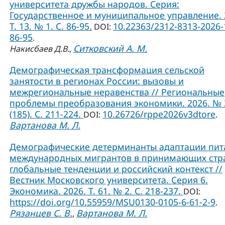
университета дружбы народов. Серия:
Государственное и муниципальное управление. 
Т. 13. № 1. C. 86-95.
10.22363/2312-8313-2026-
DOI:
86-95
.
Ситковский А. М.
Накисбаев Д.В.
,
Демографическая трансформация сельской
занятости в регионах России: вызовы и
межрегиональные неравенства // Региональные
проблемы преобразования экономики. 2026. № 
(185). С. 211-224.
10.26726/rppe2026v3dtore
DOI:
.
Вартанова М. Л.
Демографические детерминанты адаптации пит
международных мигрантов в принимающих стр
глобальные тенденции и российский контекст //
Вестник Московского университета. Серия 6.
Экономика. 2026. Т. 61. № 2. С. 218-237.
DOI:
https://doi.org/10.55959/MSU0130-0105-6-61-2-9
.
Рязанцев С. В.
Вартанова М. Л.
,