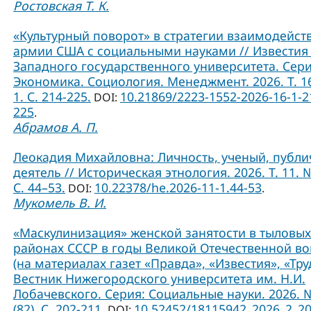
Ростовская Т. К.
«Культурный поворот» в стратегии взаимодейст
армии США с социальными науками // Известия
Западного государственного университета. Сери
Экономика. Социология. Менеджмент. 2026. Т. 1
1. С. 214-225.
10.21869/2223-1552-2026-16-1-2
DOI:
225
.
Абрамов А. П.
Леокадия Михайловна: Личность, ученый, публ
деятель // Историческая этнология. 2026. Т. 11. №
С. 44–53.
10.22378/he.2026-11-1.44-53
DOI:
.
Мукомель В. И.
«Маскулинизация» женской занятости в тыловых
районах СССР в годы Великой Отечественной в
(на материалах газет «Правда», «Известия», «Труд
Вестник Нижегородского университета им. Н.И.
Лобачевского. Серия: Социальные науки. 2026. 
(82). С. 202-211.
10.52452/18115942_2026_2_2
DOI: