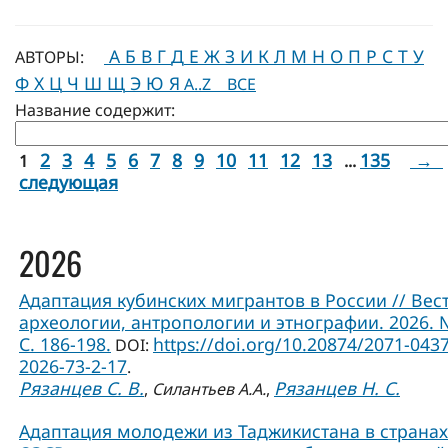
А
Б
В
Г
Д
Е
Ж
З
И
К
Л
М
Н
О
П
Р
С
Т
У
АВТОРЫ:
Ф
Х
Ц
Ч
Ш
Щ
Э
Ю
Я
A..Z
ВСЕ
Название содержит:
2
3
4
5
6
7
8
9
10
11
12
13
135
→
1
...
следующая
2026
Адаптация кубинских мигрантов в России // Вес
археологии, антропологии и этнографии. 2026. 
С. 186-198.
https://doi.org/10.20874/2071-0437
DOI:
2026-73-2-17
.
Рязанцев С. В.
Рязанцев Н. С.
,
Силантьев А.А.
,
Адаптация молодежи из Таджикистана в странах