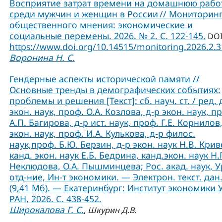
Восприятие затрат времени на домашнюю рабо
среди мужчин и женщин в России // Мониторин
общественного мнения: экономические и
социальные перемены. 2026. № 2. С. 122-145.
DOI
https://www.doi.org/10.14515/monitoring.2026.2.
Воронина Н. С.
Гендерные аспекты исторической памяти //
Основные тренды в демографических событиях:
проблемы и решения [Текст]: сб. науч. ст. / ред. 
экон. наук, проф. О.А. Козлова, д-р экон. наук, п
А.П. Багирова, д-р ист. наук, проф. Г.Е. Корнилов,
экон. наук, проф. И.А. Кулькова, д-р филос.
наук,проф. Б.Ю. Берзин, д-р экон. наук Н.В. Крив
канд. экон. наук Е.Б. Бедрина, канд.экон. наук Н.
Неклюдова, О.А. Пышминцева; Рос. акад. наук, У
отд-ние, Ин-т экономики. — Электрон. текст. дан
(9,41 Мб). — Екатеринбург: Институт экономики 
РАН, 2026. С. 438-452.
Широкалова Г. С.
,
Шкурин Д.В.