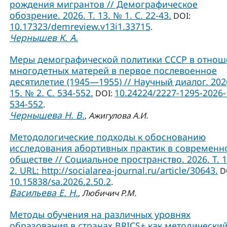
рождения мигрантов // Демографическое
обозрение. 2026. Т. 13. № 1. С. 22-43.
DOI:
10.17323/demreview.v13i1.33715
.
Чернышев К. А.
Меры демографической политики СССР в отно
многодетных матерей в первое послевоенное
десятилетие (1945—1955) // Научный диалог. 2026
15. № 2. С. 534-552.
10.24224/2227-1295-2026-
DOI:
534-552
.
Чернышева Н. В.
,
Ажигулова А.И.
Методологические подходы к обоснованию
исследования абортивных практик в современ
обществе // Социальное пространство. 2026. Т. 
2. URL: http://socialarea-journal.ru/article/30643.
D
10.15838/sa.2026.2.50.2
.
Васильева Е. Н.
,
Любичич Р.М.
Методы обучения на различных уровнях
образования в странах BRICS+ как методически