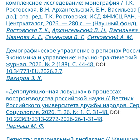
комплексное исследование: монография / Т.К.
Ростовская, В.Н. Архангельский, Е.Н. Васильева 
др.]; отв. ред. Т.К. Ростовская; ИСД ФНИСЦ РАН. 
Центркаталог, 2026. — 280 с. — (Научный фонд).
Ростовская Т. К.
Архангельский В. Н.
Васильева Е
,
,
Иванова А. Е.
Семенова В. Г.
Ситковский А. М.
,
,
Демографическое управление в регионах России
Экономика и управление: научно-практический
журнал. 2026. № 2 (188). С. 44-48.
DOI:
10.34773/EU.2026.2.7
.
Вазиров З. К.
«Депопуляционная ловушка» в процессах
воспроизводства российской науки // Вестник
Российского университета дружбы народов. Сер
Социология. 2026. Т. 26. № 1. C. 31-48.
DOI:
10.22363/2313-2272-2026-26-1-31-48
.
Черныш М. Ф.
Детность: региональный дисбаланс // Женщина 