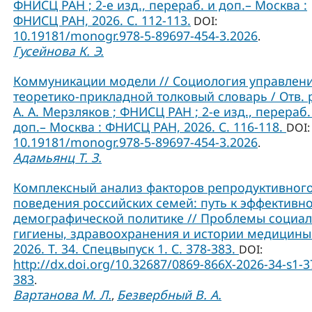
ФНИСЦ РАН ; 2-е изд., перераб. и доп.– Москва :
ФНИСЦ РАН, 2026. С. 112-113.
DOI:
10.19181/monogr.978-5-89697-454-3.2026
.
Гусейнова К. Э.
Коммуникации модели // Социология управлени
теоретико-прикладной толковый словарь / Отв. 
А. А. Мерзляков ; ФНИСЦ РАН ; 2-е изд., перераб.
доп.– Москва : ФНИСЦ РАН, 2026. С. 116-118.
DOI:
10.19181/monogr.978-5-89697-454-3.2026
.
Адамьянц Т. З.
Комплексный анализ факторов репродуктивног
поведения российских семей: путь к эффективн
демографической политике // Проблемы социа
гигиены, здравоохранения и истории медицины
2026. Т. 34. Спецвыпуск 1. С. 378-383.
DOI:
http://dx.doi.org/10.32687/0869-866X-2026-34-s1-3
383
.
Вартанова М. Л.
Безвербный В. А.
,