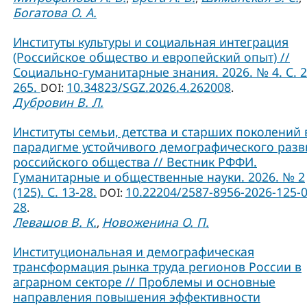
Богатова О. А.
Институты культуры и социальная интеграция
(Российское общество и европейский опыт) //
Социально-гуманитарные знания. 2026. № 4. С. 2
265.
10.34823/SGZ.2026.4.262008
DOI:
.
Дубровин В. Л.
Институты семьи, детства и старших поколений 
парадигме устойчивого демографического разв
российского общества // Вестник РФФИ.
Гуманитарные и общественные науки. 2026. № 2
(125). С. 13-28.
10.22204/2587-8956-2026-125-0
DOI:
28
.
Левашов В. К.
Новоженина О. П.
,
Институциональная и демографическая
трансформация рынка труда регионов России в
аграрном секторе // Проблемы и основные
направления повышения эффективности