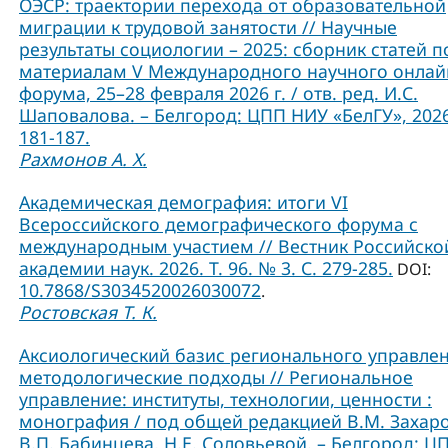
ОЭСР: траектории перехода от образовательной
миграции к трудовой занятости // Научные
результаты социологии – 2025: сборник статей п
материалам V Международного научного онлай
форума, 25–28 февраля 2026 г. / отв. ред. И.С.
Шаповалова. – Белгород: ЦПП НИУ «БелГУ», 2026
181-187.
Рахмонов А. Х.
Академическая демография: итоги VI
Всероссийского демографического форума с
международным участием // Вестник Российско
академии наук. 2026. Т. 96. № 3. С. 279-285.
DOI:
10.7868/S3034520026030072
.
Ростовская Т. К.
Аксиологический базис регионального управлен
методологические подходы // Региональное
управление: институты, технологии, ценности :
монография / под общей редакцией В.М. Захаро
В.П. Бабинцева, Н.Е. Соловьевой. – Белгород: Ц