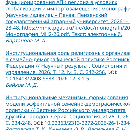
функционирования АПК региона в условиях
глобализации и импортозамещения: монограф
(научное издание). – Пенза: Пензенский
государственный аграрный университет, 2026. – 
28-48. https://mnic.pgau.ru/file/doc/monografii/2
Монография_МН2-26.pdf. Текст: электронный.
Вартанова М. Л.
Институциональная роль религиозных организ
в семейно-демографической политике Российс
Федерации // Научный результат. Социология и
управление. 2026. Т. 12. № 3. С. 242-256.
DOI:
10.18413/2408-9338-2026-12-3-1-5
.
Байков М. Д.
Институциональные механизмы формирования
модели эффективной семейно-демографическо
политики // Вестник Российского университета
дружбы народов. Серия: Социология. 2026. Т. 26.
C. 234-248.
10.22363/2313-2272-2026-26-1-234
DOI:
Ростовская Т. К.
Кучмаева О. В.
Васильева Е. Н.
,
,