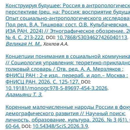
Конструируя будущее: Россия в антропологичес
перспективе (рец. на: Россия: восприятие будущ
Опыт социально-антропологического исследова
Под ред. В.А. Тишкова; сост. О.В. Кульбачевская. 
ИЭА РАН, 2024) // Этнографическое обозрение. 2
№ 4. С. 213-222.
10.7868/S3034627426040113
DOI:
.
Великая Н. М.
,
Хохлов А.А.
Концепции понимания в социальной коммуник
// Социология управления: теоретико-прикладн
толковый словарь / Отв. ред. А. А. Мерзляков ;
ФНИСЦ РАН ; 2-е изд., перераб. и доп.– Москва :
ФНИСЦ РАН, 2026. С. 125-127.
DOI:
10.19181/monogr.978-5-89697-454-3.2026
.
Адамьянц Т. З.
Коренные малочисленные народы России в фок
демографического развития // Научный поиск:
личность, образование, культура. 2026. № 3 (61). 
60-64.
10.54348/SciS.2026.3.9
DOI:
.