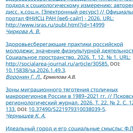
подход к социологическому измерению: авторе
дисс. к.соц.н. [Электронный ресурс] // Официал
портал ФНИСЦ РАН [веб-сайт] - 2026. URL:
http://www.isras.ru/publ.html?id=14999
Чиркова А. В.
Здоровьесберегающие практики российской
молодежи: значение физкультурной деятельност
Социальное пространство. 2026. Т. 12. № 1. URL:
http://socialarea-journal.ru/article/30585.
DOI:
10.15838/sa.2026.1.49.3
.
Воронин Г. Л.
,
Ермилова А.В.
Зоны миграционного тяготения столичных
макрорегионов России в 1989–2021 гг. // Псковс
регионологический журнал. 2026. Т. 22. № 2. С. 1
133.
10.37490/S221979310038039-5
DOI:
.
Чернышев К. А.
Идеальный город и его социальные смыслы: Ф.Л