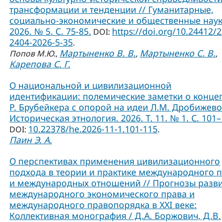
трансформации и тенденции // Гуманитарные,
социально-экономические и общественные наук
2026. № 5. С. 75-85.
https://doi.org/10.24412/
DOI:
2404-2026-5-35
.
Мартыненко В. В.
Мартыненко С. В.
Попов М.Ю.
,
,
,
Карепова С. Г.
О национальной и цивилизационной
идентификации: полемические заметки о конце
Р. Брубейкера с опорой на идеи Л.М. Дробижево
Историческая этнология. 2026. Т. 11. № 1. С. 101–
10.22378/he.2026-11-1.101-115
DOI:
.
Паин Э. А.
О перспективах применения цивилизационного
подхода в теории и практике международного 
и международных отношений // Прогнозы разв
международного экономического права и
международного правопорядка в XXI веке:
Коллективная монография / Д.А. Боржович, Д.В.