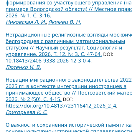
формирования со-участвующего управления (на
примере Вологодской области) // Местное прав
2026. № 1. С. 3-16.
Никовская Л. И.
Якимец В. Н.
,
Нетрадиционные религиозные взгляды москвич
белгородцев с различным матримониальным
статусом // Научный результат. Социология и
управление. 2026. Т. 12. № 3. С. 47-64.
DOI:
10.18413/2408-9338-2026-12-3-0-4
.
Лютенко И. В.
Новации миграционного законодательства 2022
2025 гг. в контексте интеграции иностранцев в
принимающее общество // Постсоветский матер
2026. № 2 (50). С. 4-15.
DOI:
https://doi.org/10.48137/23116412_2026_2_4
.
Григорьева К. С.
О важности сохранения исторической памяти ка
основы культурно-исторической справедливости