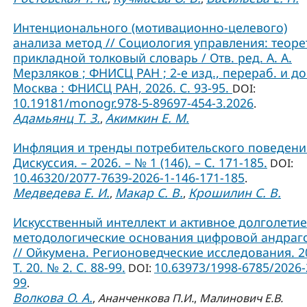
Интенционального (мотивационно-целевого)
анализа метод // Социология управления: теоре
прикладной толковый словарь / Отв. ред. А. А.
Мерзляков ; ФНИСЦ РАН ; 2-е изд., перераб. и до
Москва : ФНИСЦ РАН, 2026. С. 93-95.
DOI:
10.19181/monogr.978-5-89697-454-3.2026
.
Адамьянц Т. З.
Акимкин Е. М.
,
Инфляция и тренды потребительского поведения
Дискуссия. – 2026. – № 1 (146). – С. 171-185.
DOI:
10.46320/2077-7639-2026-1-146-171-185
.
Медведева Е. И.
Макар С. В.
Крошилин С. В.
,
,
Искусственный интеллект и активное долголетие
методологические основания цифровой андраг
// Ойкумена. Регионоведческие исследования. 2
Т. 20. № 2. С. 88-99.
10.63973/1998-6785/2026-
DOI:
99
.
Волкова О. А.
,
Ананченкова П.И.
,
Малинович Е.В.