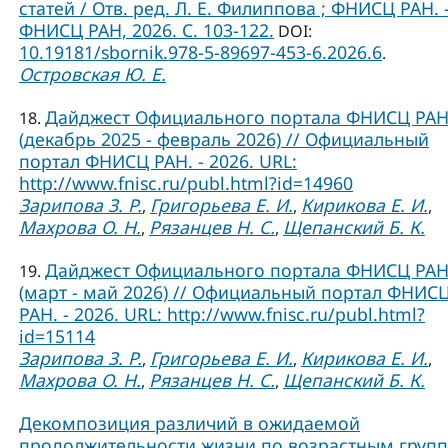
статей / Отв. ред. Л. Е. Филиппова ; ФНИСЦ РАН. –
ФНИСЦ РАН, 2026. C. 103-122.
DOI:
10.19181/sbornik.978-5-89697-453-6.2026.6
.
Островская Ю. Е.
Дайджест Официального портала ФНИСЦ РА
18.
(декабрь 2025 - февраль 2026) // Официальный
портал ФНИСЦ РАН. - 2026. URL:
http://www.fnisc.ru/publ.html?id=14960
Зарипова З. Р.
Григорьева Е. И.
Кирикова Е. И.
,
,
,
Махрова О. Н.
Рязанцев Н. С.
Щепанский Б. К.
,
,
Дайджест Официального портала ФНИСЦ РА
19.
(март - май 2026) // Официальный портал ФНИС
РАН. - 2026. URL: http://www.fnisc.ru/publ.html?
id=15114
Зарипова З. Р.
Григорьева Е. И.
Кирикова Е. И.
,
,
,
Махрова О. Н.
Рязанцев Н. С.
Щепанский Б. К.
,
,
Декомпозиция различий в ожидаемой
продолжительности жизни по возрастным груп