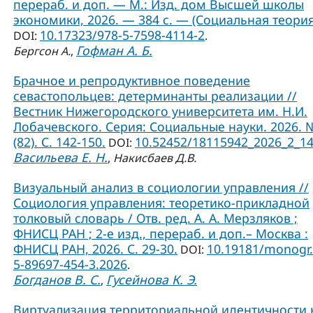
перераб. и доп. — М.: Изд. дом Высшей школы
экономики, 2026. — 384 с. — (Социальная теория
10.17323/978-5-7598-4114-2
DOI:
.
Гофман А. Б.
Бергсон А.
,
Брачное и репродуктивное поведение
севастопольцев: детерминанты реализации //
Вестник Нижегородского университета им. Н.И.
Лобачевского. Серия: Социальные науки. 2026. 
(82). С. 142-150.
10.52452/18115942_2026_2_1
DOI:
Васильева Е. Н.
,
Накисбаев Д.В.
Визуальный анализ в социологии управления //
Социология управления: теоретико-прикладной
толковый словарь / Отв. ред. А. А. Мерзляков ;
ФНИСЦ РАН ; 2-е изд., перераб. и доп.– Москва :
ФНИСЦ РАН, 2026. С. 29-30.
10.19181/monogr.
DOI:
5-89697-454-3.2026
.
Богданов В. С.
Гусейнова К. Э.
,
Виртуализация территориальной идентичности 