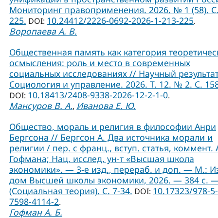
Мониторинг правоприменения. 2026. № 1 (58). С.
225.
10.24412/2226-0692-2026-1-213-225
DOI:
.
Воропаева А. В.
Общественная память как категория теоретичес
осмысления: роль и место в современных
социальных исследованиях // Научный результат
Социология и управление. 2026. Т. 12. № 2. С. 15
10.18413/2408-9338-2026-12-2-1-0
DOI:
.
Мансуров В. А.
Иванова Е. Ю.
,
Общество, мораль и религия в философии Анри
Бергсона // Бергсон А. Два источника морали и
религии / пер. с франц., вступ. статья, коммент. А
Гофмана; Нац. исслед. ун-т «Высшая школа
экономики». — 3-е изд., перераб. и доп. — М.: И
дом Высшей школы экономики, 2026. — 384 с. 
(Социальная теория). C. 7-34.
10.17323/978-5-
DOI:
7598-4114-2
.
Гофман А. Б.