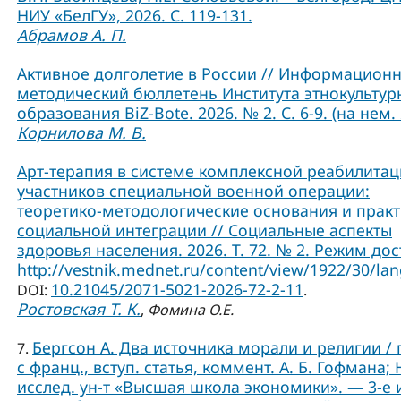
НИУ «БелГУ», 2026. С. 119-131.
Абрамов А. П.
Активное долголетие в России // Информационн
методический бюллетень Института этнокультур
образования BiZ-Bote. 2026. № 2. С. 6-9. (на нем. 
Корнилова М. В.
Арт-терапия в системе комплексной реабилита
участников специальной военной операции:
теоретико-методологические основания и практ
социальной интеграции // Социальные аспекты
здоровья населения. 2026. Т. 72. № 2. Режим дос
http://vestnik.mednet.ru/content/view/1922/30/lan
10.21045/2071-5021-2026-72-2-11
DOI:
.
Ростовская Т. К.
,
Фомина О.Е.
Бергсон А. Два источника морали и религии / 
7.
с франц., вступ. статья, коммент. А. Б. Гофмана; 
исслед. ун-т «Высшая школа экономики». — 3-е и