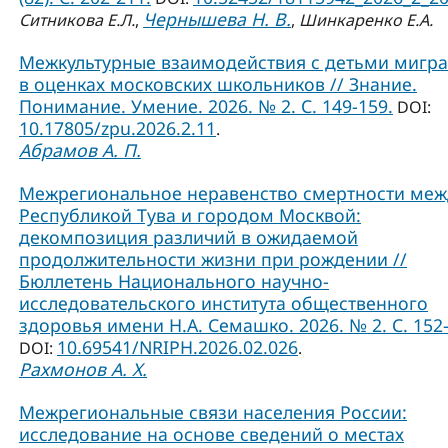
Чернышева Н. В.
Ситникова Е.Л.
,
,
Шинкаренко Е.А.
Межкультурные взаимодействия с детьми мигр
в оценках московских школьников // Знание.
Понимание. Умение. 2026. № 2. С. 149-159.
DOI:
10.17805/zpu.2026.2.11
.
Абрамов А. П.
Межрегиональное неравенство смертности меж
Республикой Тува и городом Москвой:
декомпозиция различий в ожидаемой
продолжительности жизни при рождении //
Бюллетень Национального научно-
исследовательского института общественного
здоровья имени Н.А. Семашко. 2026. № 2. С. 152-
10.69541/NRIPH.2026.02.026
DOI:
.
Рахмонов А. Х.
Межрегиональные связи населения России:
исследование на основе сведений о местах