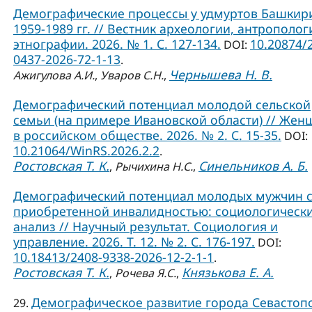
Демографические процессы у удмуртов Башкир
1959-1989 гг. // Вестник археологии, антрополог
этнографии. 2026. № 1. С. 127-134.
10.20874/
DOI:
0437-2026-72-1-13
.
Чернышева Н. В.
Ажигулова А.И.
,
Уваров С.Н.
,
Демографический потенциал молодой сельской
семьи (на примере Ивановской области) // Жен
в российском обществе. 2026. № 2. С. 15-35.
DOI:
10.21064/WinRS.2026.2.2
.
Ростовская Т. К.
Синельников А. Б.
,
Рычихина Н.С.
,
Демографический потенциал молодых мужчин 
приобретенной инвалидностью: социологическ
анализ // Научный результат. Социология и
управление. 2026. Т. 12. № 2. С. 176-197.
DOI:
10.18413/2408-9338-2026-12-2-1-1
.
Ростовская Т. К.
Князькова Е. А.
,
Рочева Я.С.
,
Демографическое развитие города Севастоп
29.