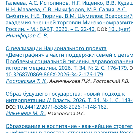
Галеева, А.С. Исполинов, Н.Г. Ищенко, В.В. Куда
Н.Н. Мазаева, С.В. Никифоров, М.Р. Салия, А.С.
Смбатян, Н.Е. Тюрина, В.М. Шумилов; Всероссий
академия внешней торговли Минэкономразвит
России. - М.: ВАВТ, 2026. – С. 22-40.
10...(нет)
DOI:
.
Никифоров С. В.
О реализации Национального проекта
«Демография» в части поддержки семей с детьм
Проблемы социальной гигиены, здравоохранен
истории медицины. 2026. Т. 34. № 2. С. 176-179.
D
10.32687/0869-866X-2026-34-2-176-179
.
Ростовская Т. К.
,
Ананченкова П.И.
,
Ростовский Р.В.
Образ будущего государства: новый подход к
интерпретации // Власть. 2026. Т. 34. № 1. С. 148-
10.24412/2071-5358-2026-1-148-162
DOI:
.
Ильичева М. В.
,
Чайковская И.С.
Образование и воспитание - важнейшие страте
унификации в пространственном развитии Росси