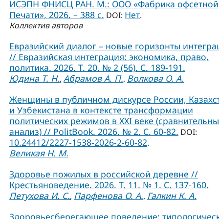
ИСЭПН ФНИСЦ РАН. М.: ООО «Фабрика офсетной
Печати», 2026. – 388 с.
Нет
DOI:
.
Коллектив авторов
Евразийский диалог – новые горизонты интегра
// Евразийская интеграция: экономика, право,
политика. 2026. Т. 20. № 2 (56). С. 189-191.
Юдина Т. Н.
Абрамов А. П.
Волкова О. А.
,
,
Женщины в публичном дискурсе России, Казахс
и Узбекистана в контексте трансформации
политических режимов в XXI веке (сравнительн
анализ) // PolitBook. 2026. № 2. С. 60-82.
DOI:
10.24412/2227-1538-2026-2-60-82
.
Великая Н. М.
Здоровье пожилых в российской деревне //
Крестьяноведение. 2026. Т. 11. № 1. С. 137-160.
Петухова И. С.
Парфенова О. А.
Галкин К. А.
,
,
Здоровьесберегающее поведение: типологичес