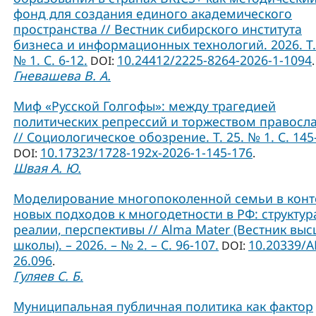
фонд для создания единого академического
пространства // Вестник сибирского института
бизнеса и информационных технологий. 2026. Т.
№ 1. С. 6-12.
10.24412/2225-8264-2026-1-1094
DOI:
.
Гневашева В. А.
Миф «Русской Голгофы»: между трагедией
политических репрессий и торжеством правосл
// Социологическое обозрение. Т. 25. № 1. С. 145
10.17323/1728-192x-2026-1-145-176
DOI:
.
Швая А. Ю.
Моделирование многопоколенной семьи в конт
новых подходов к многодетности в РФ: структур
реалии, перспективы // Alma Mater (Вестник вы
школы). – 2026. – № 2. – С. 96-107.
10.20339/A
DOI:
26.096
.
Гуляев С. Б.
Муниципальная публичная политика как фактор