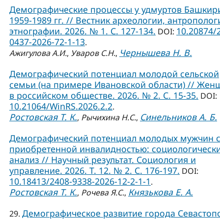
Демографические процессы у удмуртов Башкир
1959-1989 гг. // Вестник археологии, антрополог
этнографии. 2026. № 1. С. 127-134.
10.20874/
DOI:
0437-2026-72-1-13
.
Чернышева Н. В.
Ажигулова А.И.
,
Уваров С.Н.
,
Демографический потенциал молодой сельской
семьи (на примере Ивановской области) // Жен
в российском обществе. 2026. № 2. С. 15-35.
DOI:
10.21064/WinRS.2026.2.2
.
Ростовская Т. К.
Синельников А. Б.
,
Рычихина Н.С.
,
Демографический потенциал молодых мужчин 
приобретенной инвалидностью: социологическ
анализ // Научный результат. Социология и
управление. 2026. Т. 12. № 2. С. 176-197.
DOI:
10.18413/2408-9338-2026-12-2-1-1
.
Ростовская Т. К.
Князькова Е. А.
,
Рочева Я.С.
,
Демографическое развитие города Севастоп
29.