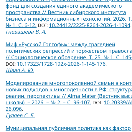
фонд для создания единого академического
пространства // Вестник сибирского института
бизнеса и информационных технологий. 2026. Т.
№ 1. С. 6-12.
10.24412/2225-8264-2026-1-1094
DOI:
.
Гневашева В. А.
Миф «Русской Голгофы»: между трагедией
политических репрессий и торжеством правосл
// Социологическое обозрение. Т. 25. № 1. С. 145
10.17323/1728-192x-2026-1-145-176
DOI:
.
Швая А. Ю.
Моделирование многопоколенной семьи в конт
новых подходов к многодетности в РФ: структур
реалии, перспективы // Alma Mater (Вестник вы
школы). – 2026. – № 2. – С. 96-107.
10.20339/A
DOI:
26.096
.
Гуляев С. Б.
Муниципальная публичная политика как фактор