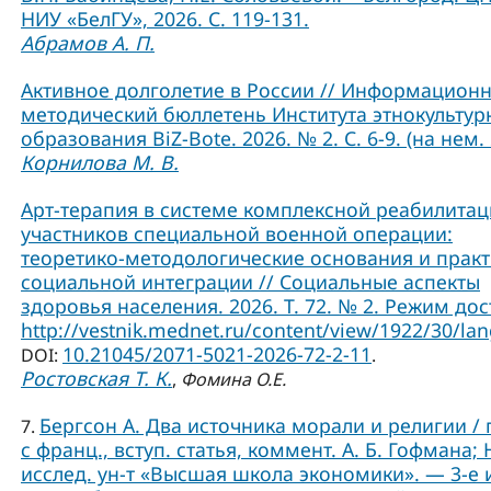
НИУ «БелГУ», 2026. С. 119-131.
Абрамов А. П.
Активное долголетие в России // Информационн
методический бюллетень Института этнокультур
образования BiZ-Bote. 2026. № 2. С. 6-9. (на нем. 
Корнилова М. В.
Арт-терапия в системе комплексной реабилита
участников специальной военной операции:
теоретико-методологические основания и практ
социальной интеграции // Социальные аспекты
здоровья населения. 2026. Т. 72. № 2. Режим дос
http://vestnik.mednet.ru/content/view/1922/30/lan
10.21045/2071-5021-2026-72-2-11
DOI:
.
Ростовская Т. К.
,
Фомина О.Е.
Бергсон А. Два источника морали и религии / 
7.
с франц., вступ. статья, коммент. А. Б. Гофмана; 
исслед. ун-т «Высшая школа экономики». — 3-е и