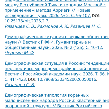
между Республикой Тыва и городом Москвой с
применением метода Арриаги // Новые
исследования Тувы. 2026. № 2. С. 95-107.
DOI:
10.25178/nit.2026.2.7
.
Рязанцев С. В.
Рахмонов А. Х.
Рязанцев Н. С.
,
,
Демографическая ситуация в зеркале обществе
науки // Вестник РФФИ. Гуманитарные и
общественные науки. 2026. № 2 (125). С. 10-12.
Черныш М. Ф.
Демографическая ситуация в России: тенденции
перспективы, меры демографической политики 
Вестник Российской академии наук. 2026. Т. 96. 
С. 411-423.
10.7868/S3034520026050016
DOI:
.
Рязанцев С. В.
Демографическая типология коренных
малочисленных народов России: кластерный ан
возрастной структуры // Вестник Российского