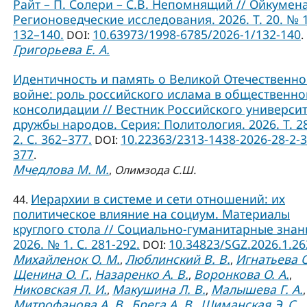
Райт – П. Солери – С.В. Непомнящий // Ойкумена
Регионоведческие исследования. 2026. Т. 20. № 1
132–140.
10.63973/1998-6785/2026-1/132-140
DOI:
.
Григорьева Е. А.
Идентичность и память о Великой Отечественн
войне: роль российского ислама в общественно
консолидации // Вестник Российского универси
дружбы народов. Серия: Политология. 2026. Т. 2
2. С. 362–377.
10.22363/2313-1438-2026-28-2-3
DOI:
377
.
Мчедлова М. М.
,
Олимзода С.Ш.
Иерархии в системе и сети отношений: их
44.
политическое влияние на социум. Материалы
круглого стола // Социально-гуманитарные знан
2026. № 1. С. 281-292.
10.34823/SGZ.2026.1.2
DOI:
Михайленок О. М.
Люблинский В. В.
Игнатьева О
,
,
Щенина О. Г.
Назаренко А. В.
Воронкова О. А.
,
,
,
Никовская Л. И.
Макушина Л. В.
Малышева Г. А.
,
,
,
Митрофанова А. В.
Брега А. В.
Шиманская Э. С.
,
,
,