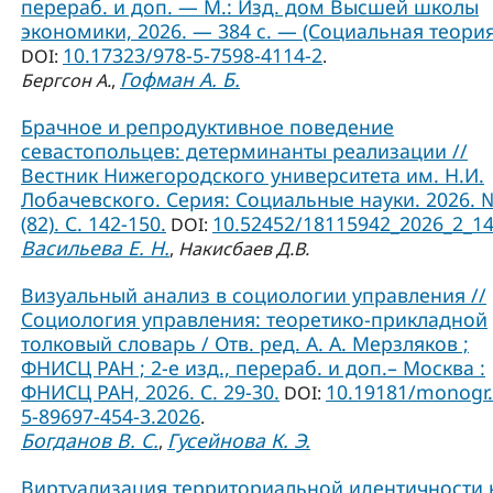
перераб. и доп. — М.: Изд. дом Высшей школы
экономики, 2026. — 384 с. — (Социальная теория
10.17323/978-5-7598-4114-2
DOI:
.
Гофман А. Б.
Бергсон А.
,
Брачное и репродуктивное поведение
севастопольцев: детерминанты реализации //
Вестник Нижегородского университета им. Н.И.
Лобачевского. Серия: Социальные науки. 2026. 
(82). С. 142-150.
10.52452/18115942_2026_2_1
DOI:
Васильева Е. Н.
,
Накисбаев Д.В.
Визуальный анализ в социологии управления //
Социология управления: теоретико-прикладной
толковый словарь / Отв. ред. А. А. Мерзляков ;
ФНИСЦ РАН ; 2-е изд., перераб. и доп.– Москва :
ФНИСЦ РАН, 2026. С. 29-30.
10.19181/monogr.
DOI:
5-89697-454-3.2026
.
Богданов В. С.
Гусейнова К. Э.
,
Виртуализация территориальной идентичности 