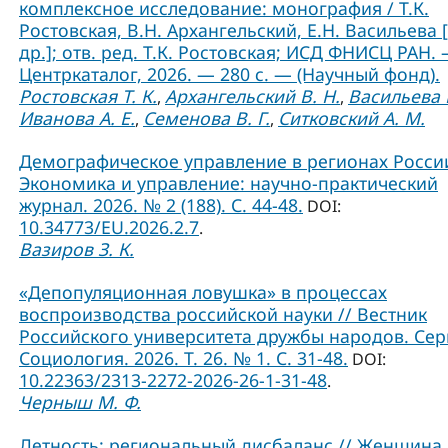
комплексное исследование: монография / Т.К.
Ростовская, В.Н. Архангельский, Е.Н. Васильева 
др.]; отв. ред. Т.К. Ростовская; ИСД ФНИСЦ РАН. 
Центркаталог, 2026. — 280 с. — (Научный фонд).
Ростовская Т. К.
Архангельский В. Н.
Васильева Е
,
,
Иванова А. Е.
Семенова В. Г.
Ситковский А. М.
,
,
Демографическое управление в регионах России
Экономика и управление: научно-практический
журнал. 2026. № 2 (188). С. 44-48.
DOI:
10.34773/EU.2026.2.7
.
Вазиров З. К.
«Депопуляционная ловушка» в процессах
воспроизводства российской науки // Вестник
Российского университета дружбы народов. Сер
Социология. 2026. Т. 26. № 1. C. 31-48.
DOI:
10.22363/2313-2272-2026-26-1-31-48
.
Черныш М. Ф.
Детность: региональный дисбаланс // Женщина 