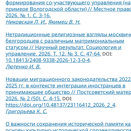
формирования со-участвующего управления (на
примере Вологодской области) // Местное прав
2026. № 1. С. 3-16.
Никовская Л. И.
Якимец В. Н.
,
Нетрадиционные религиозные взгляды москвич
белгородцев с различным матримониальным
статусом // Научный результат. Социология и
управление. 2026. Т. 12. № 3. С. 47-64.
DOI:
10.18413/2408-9338-2026-12-3-0-4
.
Лютенко И. В.
Новации миграционного законодательства 2022
2025 гг. в контексте интеграции иностранцев в
принимающее общество // Постсоветский матер
2026. № 2 (50). С. 4-15.
DOI:
https://doi.org/10.48137/23116412_2026_2_4
.
Григорьева К. С.
О важности сохранения исторической памяти ка
основы культурно-исторической справедливости