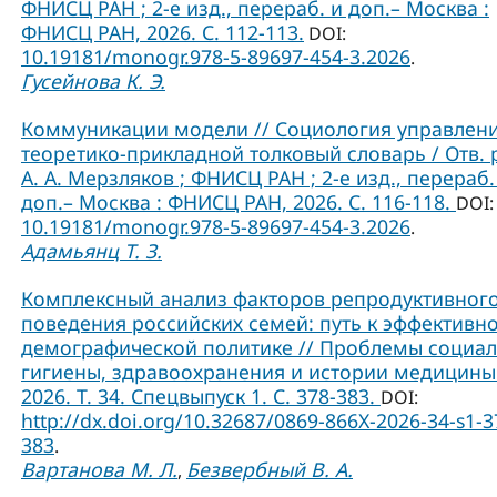
ФНИСЦ РАН ; 2-е изд., перераб. и доп.– Москва :
ФНИСЦ РАН, 2026. С. 112-113.
DOI:
10.19181/monogr.978-5-89697-454-3.2026
.
Гусейнова К. Э.
Коммуникации модели // Социология управлени
теоретико-прикладной толковый словарь / Отв. 
А. А. Мерзляков ; ФНИСЦ РАН ; 2-е изд., перераб.
доп.– Москва : ФНИСЦ РАН, 2026. С. 116-118.
DOI:
10.19181/monogr.978-5-89697-454-3.2026
.
Адамьянц Т. З.
Комплексный анализ факторов репродуктивног
поведения российских семей: путь к эффективн
демографической политике // Проблемы социа
гигиены, здравоохранения и истории медицины
2026. Т. 34. Спецвыпуск 1. С. 378-383.
DOI:
http://dx.doi.org/10.32687/0869-866X-2026-34-s1-3
383
.
Вартанова М. Л.
Безвербный В. А.
,