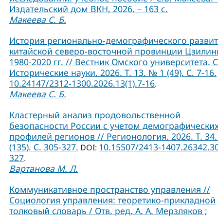
Издательский дом ВКН, 2026. – 163 с.
Макеева С. Б.
История регионально-демографического разви
китайской северо-восточной провинции Цзилин
1980-2020 гг. // Вестник Омского университета. 
Исторические науки. 2026. Т. 13. № 1 (49). С. 7-16.
10.24147/2312-1300.2026.13(1).7-16
.
Макеева С. Б.
Кластерный анализ продовольственной
безопасности России с учетом демографически
профилей регионов // Регионология. 2026. Т. 34.
(135). С. 305-327.
10.15507/2413-1407.26342.3
DOI:
327
.
Вартанова М. Л.
Коммуникативное пространство управления //
Социология управления: теоретико-прикладной
толковый словарь / Отв. ред. А. А. Мерзляков ;