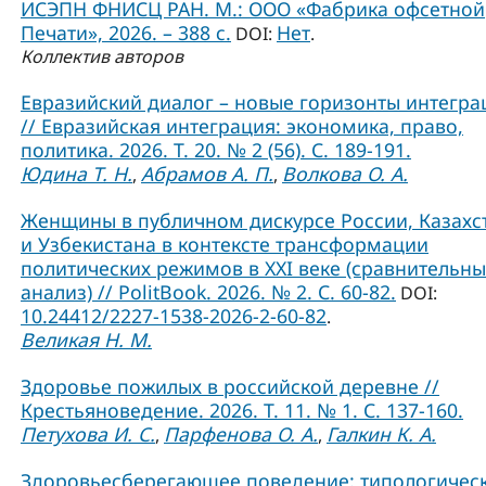
ИСЭПН ФНИСЦ РАН. М.: ООО «Фабрика офсетной
Печати», 2026. – 388 с.
Нет
DOI:
.
Коллектив авторов
Евразийский диалог – новые горизонты интегра
// Евразийская интеграция: экономика, право,
политика. 2026. Т. 20. № 2 (56). С. 189-191.
Юдина Т. Н.
Абрамов А. П.
Волкова О. А.
,
,
Женщины в публичном дискурсе России, Казахс
и Узбекистана в контексте трансформации
политических режимов в XXI веке (сравнительн
анализ) // PolitBook. 2026. № 2. С. 60-82.
DOI:
10.24412/2227-1538-2026-2-60-82
.
Великая Н. М.
Здоровье пожилых в российской деревне //
Крестьяноведение. 2026. Т. 11. № 1. С. 137-160.
Петухова И. С.
Парфенова О. А.
Галкин К. А.
,
,
Здоровьесберегающее поведение: типологичес