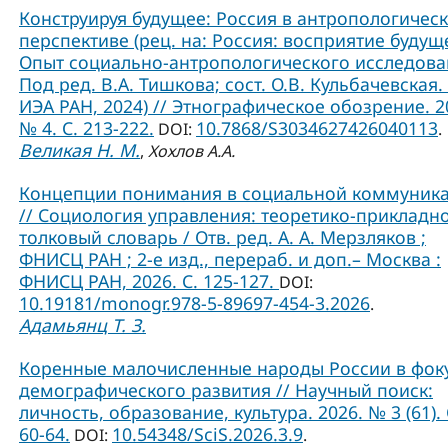
Конструируя будущее: Россия в антропологичес
перспективе (рец. на: Россия: восприятие будущ
Опыт социально-антропологического исследова
Под ред. В.А. Тишкова; сост. О.В. Кульбачевская. 
ИЭА РАН, 2024) // Этнографическое обозрение. 2
№ 4. С. 213-222.
10.7868/S3034627426040113
DOI:
.
Великая Н. М.
,
Хохлов А.А.
Концепции понимания в социальной коммуник
// Социология управления: теоретико-прикладн
толковый словарь / Отв. ред. А. А. Мерзляков ;
ФНИСЦ РАН ; 2-е изд., перераб. и доп.– Москва :
ФНИСЦ РАН, 2026. С. 125-127.
DOI:
10.19181/monogr.978-5-89697-454-3.2026
.
Адамьянц Т. З.
Коренные малочисленные народы России в фок
демографического развития // Научный поиск:
личность, образование, культура. 2026. № 3 (61). 
60-64.
10.54348/SciS.2026.3.9
DOI:
.