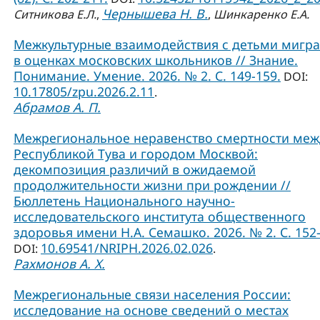
Чернышева Н. В.
Ситникова Е.Л.
,
,
Шинкаренко Е.А.
Межкультурные взаимодействия с детьми мигр
в оценках московских школьников // Знание.
Понимание. Умение. 2026. № 2. С. 149-159.
DOI:
10.17805/zpu.2026.2.11
.
Абрамов А. П.
Межрегиональное неравенство смертности меж
Республикой Тува и городом Москвой:
декомпозиция различий в ожидаемой
продолжительности жизни при рождении //
Бюллетень Национального научно-
исследовательского института общественного
здоровья имени Н.А. Семашко. 2026. № 2. С. 152-
10.69541/NRIPH.2026.02.026
DOI:
.
Рахмонов А. Х.
Межрегиональные связи населения России:
исследование на основе сведений о местах