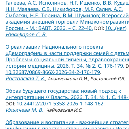
Галеева, А.С. Исполинов, Н.Г. Ищенко, В.В. Куда
Н.Н. Мазаева, С.В. Никифоров, М.Р. Салия, А.С.
Смбатян, Н.Е. Тюрина, В.М. Шумилов; Всероссий
академия внешней торговли Минэкономразвит
России. - М.: ВАВТ, 2026. – С. 22-40.
10...(нет)
DOI:
.
Никифоров С. В.
О реализации Национального проекта
«Демография» в части поддержки семей с детьм
Проблемы социальной гигиены, здравоохранен
истории медицины. 2026. Т. 34. № 2. С. 176-179.
D
10.32687/0869-866X-2026-34-2-176-179
.
Ростовская Т. К.
,
Ананченкова П.И.
,
Ростовский Р.В.
Образ будущего государства: новый подход к
интерпретации // Власть. 2026. Т. 34. № 1. С. 148-
10.24412/2071-5358-2026-1-148-162
DOI:
.
Ильичева М. В.
,
Чайковская И.С.
Образование и воспитание - важнейшие страте
унификации в пространственном развитии Росси