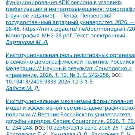
функционирования АПК региона в условиях
глобализации и импортозамещения: монограф
(научное издание). – Пенза: Пензенский
государственный аграрный университет, 2026. – 
28-48. https://mnic.pgau.ru/file/doc/monografii/2
Монография_МН2-26.pdf. Текст: электронный.
Вартанова М. Л.
Институциональная роль религиозных организ
в семейно-демографической политике Российс
Федерации // Научный результат. Социология и
управление. 2026. Т. 12. № 3. С. 242-256.
DOI:
10.18413/2408-9338-2026-12-3-1-5
.
Байков М. Д.
Институциональные механизмы формирования
модели эффективной семейно-демографическо
политики // Вестник Российского университета
дружбы народов. Серия: Социология. 2026. Т. 26.
C. 234-248.
10.22363/2313-2272-2026-26-1-234
DOI:
Ростовская Т. К.
Кучмаева О. В.
Васильева Е. Н.
,
,