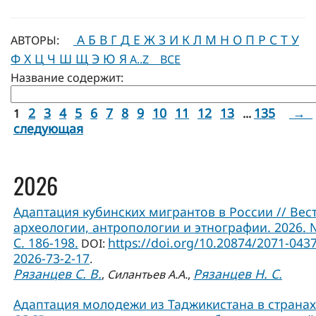
А
Б
В
Г
Д
Е
Ж
З
И
К
Л
М
Н
О
П
Р
С
Т
У
АВТОРЫ:
Ф
Х
Ц
Ч
Ш
Щ
Э
Ю
Я
A..Z
ВСЕ
Название содержит:
2
3
4
5
6
7
8
9
10
11
12
13
135
→
1
...
следующая
2026
Адаптация кубинских мигрантов в России // Вес
археологии, антропологии и этнографии. 2026. 
С. 186-198.
https://doi.org/10.20874/2071-0437
DOI:
2026-73-2-17
.
Рязанцев С. В.
Рязанцев Н. С.
,
Силантьев А.А.
,
Адаптация молодежи из Таджикистана в странах