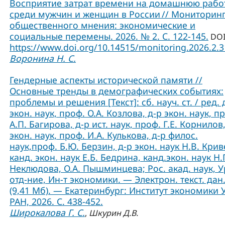
Восприятие затрат времени на домашнюю рабо
среди мужчин и женщин в России // Мониторин
общественного мнения: экономические и
социальные перемены. 2026. № 2. С. 122-145.
DOI
https://www.doi.org/10.14515/monitoring.2026.2.
Воронина Н. С.
Гендерные аспекты исторической памяти //
Основные тренды в демографических событиях:
проблемы и решения [Текст]: сб. науч. ст. / ред. 
экон. наук, проф. О.А. Козлова, д-р экон. наук, п
А.П. Багирова, д-р ист. наук, проф. Г.Е. Корнилов,
экон. наук, проф. И.А. Кулькова, д-р филос.
наук,проф. Б.Ю. Берзин, д-р экон. наук Н.В. Крив
канд. экон. наук Е.Б. Бедрина, канд.экон. наук Н.
Неклюдова, О.А. Пышминцева; Рос. акад. наук, У
отд-ние, Ин-т экономики. — Электрон. текст. дан
(9,41 Мб). — Екатеринбург: Институт экономики 
РАН, 2026. С. 438-452.
Широкалова Г. С.
,
Шкурин Д.В.