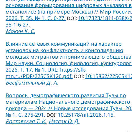
основание формирования цифровых анклавов в
мегаполисе (на примере Москвы) // Мир России
2026. Т. 35. № 1. С. 6-27.
10.17323/1811-038Х-
DOI:
35-1-6-27
.
Мокин К. С.
Влияние сетевых коммуникаций на характер
установок на конфликтность и консолидацию
молодых мигрантов и принимающего общества 
Мир науки. Социология, филология, культуролог
2026. Т. 17. № 1. URL: https://sfk-
mn.ru/PDF/22SCSK126.pdf.
10.15862/22SCSK1
DOI:
Бесфамильный Д. А.
Вопросы демографического развития Тувы по
материалам Национального демографического
доклада — 2024 // Новые исследования Тувы. 20
№ 1. С. 275-291.
10.25178/nit.2026.1.15
DOI:
.
Ростовская Т. К.
Натсак О. Д.
,