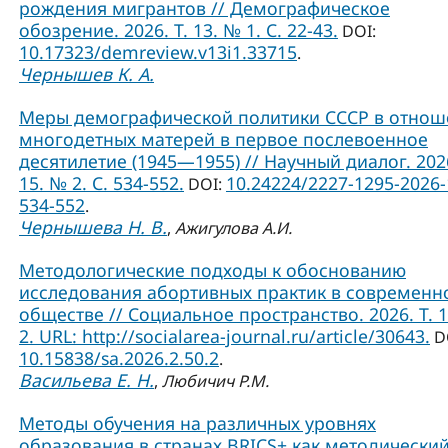
рождения мигрантов // Демографическое
обозрение. 2026. Т. 13. № 1. С. 22-43.
DOI:
10.17323/demreview.v13i1.33715
.
Чернышев К. А.
Меры демографической политики СССР в отно
многодетных матерей в первое послевоенное
десятилетие (1945—1955) // Научный диалог. 2026
15. № 2. С. 534-552.
10.24224/2227-1295-2026-
DOI:
534-552
.
Чернышева Н. В.
,
Ажигулова А.И.
Методологические подходы к обоснованию
исследования абортивных практик в современ
обществе // Социальное пространство. 2026. Т. 
2. URL: http://socialarea-journal.ru/article/30643.
D
10.15838/sa.2026.2.50.2
.
Васильева Е. Н.
,
Любичич Р.М.
Методы обучения на различных уровнях
образования в странах BRICS+ как методически