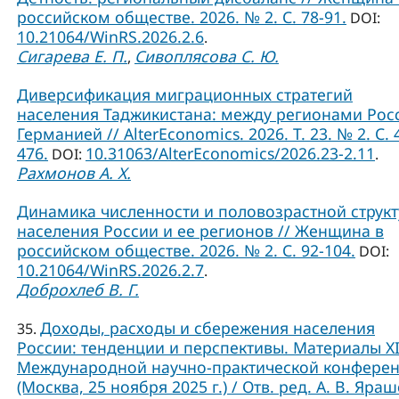
российском обществе. 2026. № 2. С. 78-91.
DOI:
10.21064/WinRS.2026.2.6
.
Сигарева Е. П.
Сивоплясова С. Ю.
,
Диверсификация миграционных стратегий
населения Таджикистана: между регионами Рос
Германией // AlterEconomics. 2026. Т. 23. № 2. С. 
476.
10.31063/AlterEconomics/2026.23-2.11
DOI:
.
Рахмонов А. Х.
Динамика численности и половозрастной струк
населения России и ее регионов // Женщина в
российском обществе. 2026. № 2. С. 92-104.
DOI:
10.21064/WinRS.2026.2.7
.
Доброхлеб В. Г.
Доходы, расходы и сбережения населения
35.
России: тенденции и перспективы. Материалы X
Международной научно-практической конфере
(Москва, 25 ноября 2025 г.) / Отв. ред. А. В. Яраш