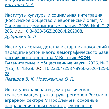
Богатова О. А.
Институты культуры и социальная интеграция
(Российское общество и европейский опыт) //
Социально-гуманитарные знания. 2026. № 4. С. 2
265.
10.34823/SGZ.2026.4.262008
DOI:
.
Дубровин В. Л.
Институты семьи, детства и старших поколений 
парадигме устойчивого демографического разв
российского общества // Вестник РФФИ.
Гуманитарные и общественные науки. 2026. № 2
(125). С. 13-28.
10.22204/2587-8956-2026-125-0
DOI:
28
.
Левашов В. К.
Новоженина О. П.
,
Институциональная и демографическая
трансформация рынка труда регионов России в
аграрном секторе // Проблемы и основные
направления повышения эффективности