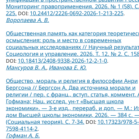
Мониторинг правоприменения. 2026. № 1 (58). С.
225.
10.24412/2226-0692-2026-1-213-225
DOI:
.
Воропаева А. В.
Общественная память как категория теоретичес
осмысления: роль и место в современных
социальных исследованиях // Научный результат
Социология и управление. 2026. Т. 12. № 2. С. 15
10.18413/2408-9338-2026-12-2-1-0
DOI:
.
Мансуров В. А.
Иванова Е. Ю.
,
Общество, мораль и религия в философии Анри
Бергсона // Бергсон А. Два источника морали и
религии / пер. с франц., вступ. статья, коммент. А
Гофмана; Нац. исслед. ун-т «Высшая школа
экономики». — 3-е изд., перераб. и доп. — М.: И
дом Высшей школы экономики, 2026. — 384 с. 
(Социальная теория). C. 7-34.
10.17323/978-5-
DOI:
7598-4114-2
.
Гофман А. Б.