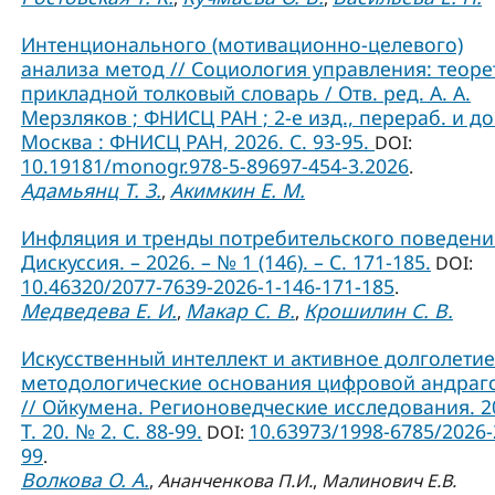
Интенционального (мотивационно-целевого)
анализа метод // Социология управления: теоре
прикладной толковый словарь / Отв. ред. А. А.
Мерзляков ; ФНИСЦ РАН ; 2-е изд., перераб. и до
Москва : ФНИСЦ РАН, 2026. С. 93-95.
DOI:
10.19181/monogr.978-5-89697-454-3.2026
.
Адамьянц Т. З.
Акимкин Е. М.
,
Инфляция и тренды потребительского поведения
Дискуссия. – 2026. – № 1 (146). – С. 171-185.
DOI:
10.46320/2077-7639-2026-1-146-171-185
.
Медведева Е. И.
Макар С. В.
Крошилин С. В.
,
,
Искусственный интеллект и активное долголетие
методологические основания цифровой андраг
// Ойкумена. Регионоведческие исследования. 2
Т. 20. № 2. С. 88-99.
10.63973/1998-6785/2026-
DOI:
99
.
Волкова О. А.
,
Ананченкова П.И.
,
Малинович Е.В.