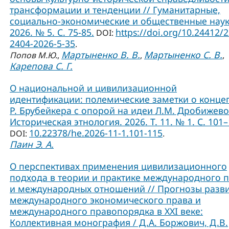
трансформации и тенденции // Гуманитарные,
социально-экономические и общественные наук
2026. № 5. С. 75-85.
https://doi.org/10.24412/
DOI:
2404-2026-5-35
.
Мартыненко В. В.
Мартыненко С. В.
Попов М.Ю.
,
,
,
Карепова С. Г.
О национальной и цивилизационной
идентификации: полемические заметки о конце
Р. Брубейкера с опорой на идеи Л.М. Дробижево
Историческая этнология. 2026. Т. 11. № 1. С. 101–
10.22378/he.2026-11-1.101-115
DOI:
.
Паин Э. А.
О перспективах применения цивилизационного
подхода в теории и практике международного 
и международных отношений // Прогнозы разв
международного экономического права и
международного правопорядка в XXI веке:
Коллективная монография / Д.А. Боржович, Д.В.