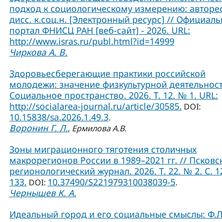
подход к социологическому измерению: авторе
дисс. к.соц.н. [Электронный ресурс] // Официал
портал ФНИСЦ РАН [веб-сайт] - 2026. URL:
http://www.isras.ru/publ.html?id=14999
Чиркова А. В.
Здоровьесберегающие практики российской
молодежи: значение физкультурной деятельност
Социальное пространство. 2026. Т. 12. № 1. URL:
http://socialarea-journal.ru/article/30585.
DOI:
10.15838/sa.2026.1.49.3
.
Воронин Г. Л.
,
Ермилова А.В.
Зоны миграционного тяготения столичных
макрорегионов России в 1989–2021 гг. // Псковс
регионологический журнал. 2026. Т. 22. № 2. С. 1
133.
10.37490/S221979310038039-5
DOI:
.
Чернышев К. А.
Идеальный город и его социальные смыслы: Ф.Л