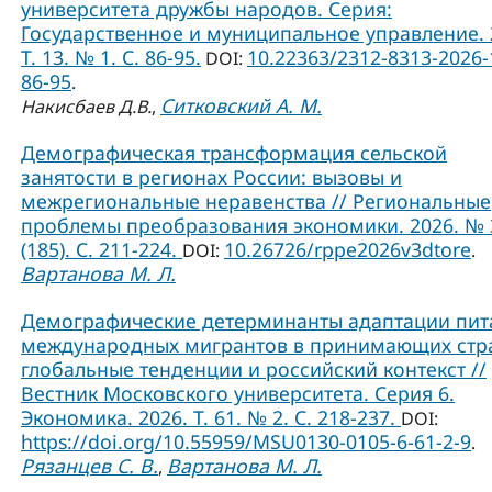
университета дружбы народов. Серия:
Государственное и муниципальное управление. 
Т. 13. № 1. C. 86-95.
10.22363/2312-8313-2026-
DOI:
86-95
.
Ситковский А. М.
Накисбаев Д.В.
,
Демографическая трансформация сельской
занятости в регионах России: вызовы и
межрегиональные неравенства // Региональные
проблемы преобразования экономики. 2026. № 
(185). С. 211-224.
10.26726/rppe2026v3dtore
DOI:
.
Вартанова М. Л.
Демографические детерминанты адаптации пит
международных мигрантов в принимающих стр
глобальные тенденции и российский контекст //
Вестник Московского университета. Серия 6.
Экономика. 2026. Т. 61. № 2. С. 218-237.
DOI:
https://doi.org/10.55959/MSU0130-0105-6-61-2-9
.
Рязанцев С. В.
Вартанова М. Л.
,