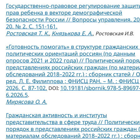
Государственно-правовое регулирование защит
прав ребенка в векторе демографической
безопасности России // Вопросы управления. 202
20. № 2. С. 151-161.
Ростовская Т. К.
Князькова Е. А.
,
,
Ростовская И.В.
«Готовность помогать» в структуре гражданских
политических ориентаций россиян (по данным
опросов 2021 и 2022 года) // Политический поря
представлениях российских граждан (по матер
обследований 2018–2022 гг.) : сборник статей / О
ред. Л. Е. Филиппова ; ФНИСЦ РАН. – М. : ФНИСЦ
2026. C. 87-102.
10.19181/sbornik.978-5-89697
DOI:
6.2026.5
.
Мирясова О. А.
Гражданская активность и институты
представительства в сфере труда // Политическ
порядок в представлениях российских граждан 
материалам обследований 2018–2022 гг.) : сбор