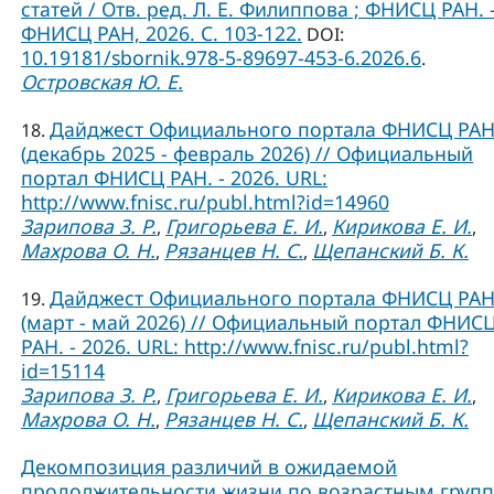
статей / Отв. ред. Л. Е. Филиппова ; ФНИСЦ РАН. –
ФНИСЦ РАН, 2026. C. 103-122.
DOI:
10.19181/sbornik.978-5-89697-453-6.2026.6
.
Островская Ю. Е.
Дайджест Официального портала ФНИСЦ РА
18.
(декабрь 2025 - февраль 2026) // Официальный
портал ФНИСЦ РАН. - 2026. URL:
http://www.fnisc.ru/publ.html?id=14960
Зарипова З. Р.
Григорьева Е. И.
Кирикова Е. И.
,
,
,
Махрова О. Н.
Рязанцев Н. С.
Щепанский Б. К.
,
,
Дайджест Официального портала ФНИСЦ РА
19.
(март - май 2026) // Официальный портал ФНИС
РАН. - 2026. URL: http://www.fnisc.ru/publ.html?
id=15114
Зарипова З. Р.
Григорьева Е. И.
Кирикова Е. И.
,
,
,
Махрова О. Н.
Рязанцев Н. С.
Щепанский Б. К.
,
,
Декомпозиция различий в ожидаемой
продолжительности жизни по возрастным груп