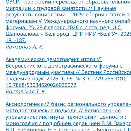
ОЭСР: траектории перехода от образовательной
миграции к трудовой занятости // Научные
результаты социологии – 2025: сборник статей п
материалам V Международного научного онлай
форума, 25–28 февраля 2026 г. / отв. ред. И.С.
Шаповалова. – Белгород: ЦПП НИУ «БелГУ», 2026
181-187.
Рахмонов А. Х.
Академическая демография: итоги VI
Всероссийского демографического форума с
международным участием // Вестник Российско
академии наук. 2026. Т. 96. № 3. С. 279-285.
DOI:
10.7868/S3034520026030072
.
Ростовская Т. К.
Аксиологический базис регионального управлен
методологические подходы // Региональное
управление: институты, технологии, ценности :
монография / под общей редакцией В.М. Захаро
В.П. Бабинцева, Н.Е. Соловьевой. – Белгород: Ц