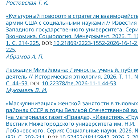
Ростовская Т. К.
«Культурный поворот» в стратегии взаимодейст
армии США с социальными науками // Известия
Западного государственного университета. Сери
Экономика. Социология. Менеджмент. 2026. Т. 1
1. С. 214-225.
10.21869/2223-1552-2026-16-1-2
DOI:
225
.
Абрамов А. П.
Леокадия Михайловна: Личность, ученый, публ
деятель // Историческая этнология. 2026. Т. 11. №
С. 44–53.
10.22378/he.2026-11-1.44-53
DOI:
.
Мукомель В. И.
«Маскулинизация» женской занятости в тыловых
районах СССР в годы Великой Отечественной в
(на материалах газет «Правда», «Известия», «Труд
Вестник Нижегородского университета им. Н.И.
Лобачевского. Серия: Социальные науки. 2026. 
(82). С. 202-211.
10.52452/18115942_2026_2_2
DOI: