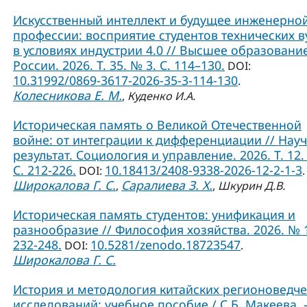
Искусственный интеллект и будущее инженерно
профессии: восприятие студентов технических в
в условиях индустрии 4.0 // Высшее образовани
России. 2026. Т. 35. № 3. С. 114–130.
DOI:
10.31992/0869-3617-2026-35-3-114-130
.
Колесникова Е. М.
,
Куденко И.А.
Историческая память о Великой Отечественной
войне: от интеграции к дифференциации // Нау
результат. Социология и управление. 2026. Т. 12.
С. 212-226.
10.18413/2408-9338-2026-12-2-1-3
DOI:
.
Широкалова Г. С.
Саралиева З. Х.
,
,
Шкурин Д.В.
Историческая память студентов: унификация и
разнообразие // Философия хозяйства. 2026. № 1
232-248.
10.5281/zenodo.18723547
DOI:
.
Широкалова Г. С.
История и методология китайских регионоведче
исследований: учебное пособие / С.Б. Макеева. –