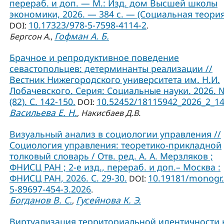
перераб. и доп. — М.: Изд. дом Высшей школы
экономики, 2026. — 384 с. — (Социальная теория
10.17323/978-5-7598-4114-2
DOI:
.
Гофман А. Б.
Бергсон А.
,
Брачное и репродуктивное поведение
севастопольцев: детерминанты реализации //
Вестник Нижегородского университета им. Н.И.
Лобачевского. Серия: Социальные науки. 2026. 
(82). С. 142-150.
10.52452/18115942_2026_2_1
DOI:
Васильева Е. Н.
,
Накисбаев Д.В.
Визуальный анализ в социологии управления //
Социология управления: теоретико-прикладной
толковый словарь / Отв. ред. А. А. Мерзляков ;
ФНИСЦ РАН ; 2-е изд., перераб. и доп.– Москва :
ФНИСЦ РАН, 2026. С. 29-30.
10.19181/monogr.
DOI:
5-89697-454-3.2026
.
Богданов В. С.
Гусейнова К. Э.
,
Виртуализация территориальной идентичности 