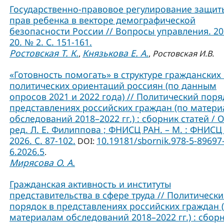
Государственно-правовое регулирование защит
прав ребенка в векторе демографической
безопасности России // Вопросы управления. 202
20. № 2. С. 151-161.
Ростовская Т. К.
Князькова Е. А.
,
,
Ростовская И.В.
«Готовность помогать» в структуре гражданских
политических ориентаций россиян (по данным
опросов 2021 и 2022 года) // Политический поря
представлениях российских граждан (по матер
обследований 2018–2022 гг.) : сборник статей / О
ред. Л. Е. Филиппова ; ФНИСЦ РАН. – М. : ФНИСЦ
2026. C. 87-102.
10.19181/sbornik.978-5-89697
DOI:
6.2026.5
.
Мирясова О. А.
Гражданская активность и институты
представительства в сфере труда // Политическ
порядок в представлениях российских граждан 
материалам обследований 2018–2022 гг.) : сбор