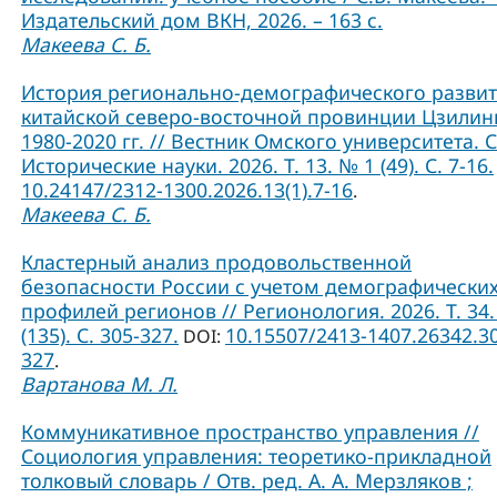
Издательский дом ВКН, 2026. – 163 с.
Макеева С. Б.
История регионально-демографического разви
китайской северо-восточной провинции Цзилин
1980-2020 гг. // Вестник Омского университета. 
Исторические науки. 2026. Т. 13. № 1 (49). С. 7-16.
10.24147/2312-1300.2026.13(1).7-16
.
Макеева С. Б.
Кластерный анализ продовольственной
безопасности России с учетом демографически
профилей регионов // Регионология. 2026. Т. 34.
(135). С. 305-327.
10.15507/2413-1407.26342.3
DOI:
327
.
Вартанова М. Л.
Коммуникативное пространство управления //
Социология управления: теоретико-прикладной
толковый словарь / Отв. ред. А. А. Мерзляков ;