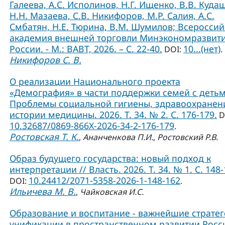
Галеева, А.С. Исполинов, Н.Г. Ищенко, В.В. Куда
Н.Н. Мазаева, С.В. Никифоров, М.Р. Салия, А.С.
Смбатян, Н.Е. Тюрина, В.М. Шумилов; Всероссий
академия внешней торговли Минэкономразвит
России. - М.: ВАВТ, 2026. – С. 22-40.
10...(нет)
DOI:
.
Никифоров С. В.
О реализации Национального проекта
«Демография» в части поддержки семей с детьм
Проблемы социальной гигиены, здравоохранен
истории медицины. 2026. Т. 34. № 2. С. 176-179.
D
10.32687/0869-866X-2026-34-2-176-179
.
Ростовская Т. К.
,
Ананченкова П.И.
,
Ростовский Р.В.
Образ будущего государства: новый подход к
интерпретации // Власть. 2026. Т. 34. № 1. С. 148-
10.24412/2071-5358-2026-1-148-162
DOI:
.
Ильичева М. В.
,
Чайковская И.С.
Образование и воспитание - важнейшие страте
унификации в пространственном развитии Росси