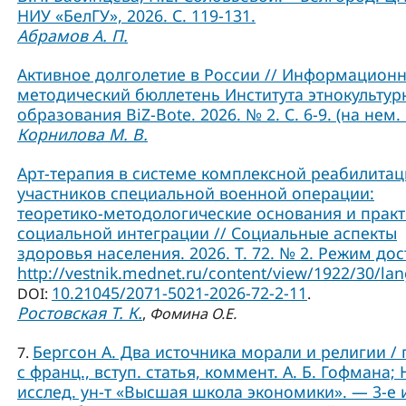
НИУ «БелГУ», 2026. С. 119-131.
Абрамов А. П.
Активное долголетие в России // Информационн
методический бюллетень Института этнокультур
образования BiZ-Bote. 2026. № 2. С. 6-9. (на нем. 
Корнилова М. В.
Арт-терапия в системе комплексной реабилита
участников специальной военной операции:
теоретико-методологические основания и практ
социальной интеграции // Социальные аспекты
здоровья населения. 2026. Т. 72. № 2. Режим дос
http://vestnik.mednet.ru/content/view/1922/30/lan
10.21045/2071-5021-2026-72-2-11
DOI:
.
Ростовская Т. К.
,
Фомина О.Е.
Бергсон А. Два источника морали и религии / 
7.
с франц., вступ. статья, коммент. А. Б. Гофмана; 
исслед. ун-т «Высшая школа экономики». — 3-е и