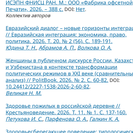
ИСЭПН ФНИСЦ РАН. М.: ООО «Фабрика офсетной
Печати», 2026. – 388 с.
Нет
DOI:
.
Коллектив авторов
Евразийский диалог – новые горизонты интегра
// Евразийская интеграция: экономика, право,
политика. 2026. Т. 20. № 2 (56). С. 189-191.
Юдина Т. Н.
Абрамов А. П.
Волкова О. А.
,
,
Женщины в публичном дискурсе России, Казахс
и Узбекистана в контексте трансформации
политических режимов в XXI веке (сравнительн
анализ) // PolitBook. 2026. № 2. С. 60-82.
DOI:
10.24412/2227-1538-2026-2-60-82
.
Великая Н. М.
Здоровье пожилых в российской деревне //
Крестьяноведение. 2026. Т. 11. № 1. С. 137-160.
Петухова И. С.
Парфенова О. А.
Галкин К. А.
,
,
Здоровьесберегающее поведение: типологичес