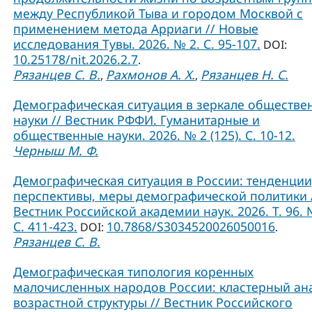
между Республикой Тыва и городом Москвой с
применением метода Арриаги // Новые
исследования Тувы. 2026. № 2. С. 95-107.
DOI:
10.25178/nit.2026.2.7
.
Рязанцев С. В.
Рахмонов А. Х.
Рязанцев Н. С.
,
,
Демографическая ситуация в зеркале обществе
науки // Вестник РФФИ. Гуманитарные и
общественные науки. 2026. № 2 (125). С. 10-12.
Черныш М. Ф.
Демографическая ситуация в России: тенденции
перспективы, меры демографической политики 
Вестник Российской академии наук. 2026. Т. 96. 
С. 411-423.
10.7868/S3034520026050016
DOI:
.
Рязанцев С. В.
Демографическая типология коренных
малочисленных народов России: кластерный ан
возрастной структуры // Вестник Российского