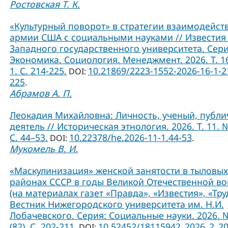
Ростовская Т. К.
«Культурный поворот» в стратегии взаимодейст
армии США с социальными науками // Известия
Западного государственного университета. Сери
Экономика. Социология. Менеджмент. 2026. Т. 1
1. С. 214-225.
10.21869/2223-1552-2026-16-1-2
DOI:
225
.
Абрамов А. П.
Леокадия Михайловна: Личность, ученый, публ
деятель // Историческая этнология. 2026. Т. 11. №
С. 44–53.
10.22378/he.2026-11-1.44-53
DOI:
.
Мукомель В. И.
«Маскулинизация» женской занятости в тыловых
районах СССР в годы Великой Отечественной в
(на материалах газет «Правда», «Известия», «Труд
Вестник Нижегородского университета им. Н.И.
Лобачевского. Серия: Социальные науки. 2026. 
(82). С. 202-211.
10.52452/18115942_2026_2_2
DOI: