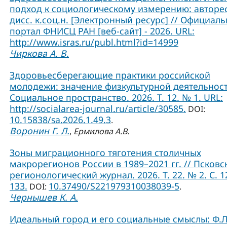
подход к социологическому измерению: авторе
дисс. к.соц.н. [Электронный ресурс] // Официал
портал ФНИСЦ РАН [веб-сайт] - 2026. URL:
http://www.isras.ru/publ.html?id=14999
Чиркова А. В.
Здоровьесберегающие практики российской
молодежи: значение физкультурной деятельност
Социальное пространство. 2026. Т. 12. № 1. URL:
http://socialarea-journal.ru/article/30585.
DOI:
10.15838/sa.2026.1.49.3
.
Воронин Г. Л.
,
Ермилова А.В.
Зоны миграционного тяготения столичных
макрорегионов России в 1989–2021 гг. // Псковс
регионологический журнал. 2026. Т. 22. № 2. С. 1
133.
10.37490/S221979310038039-5
DOI:
.
Чернышев К. А.
Идеальный город и его социальные смыслы: Ф.Л