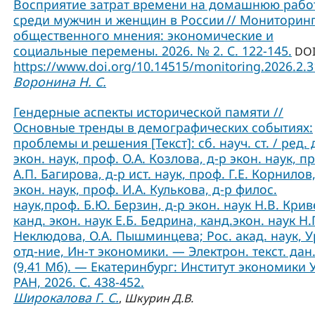
Восприятие затрат времени на домашнюю рабо
среди мужчин и женщин в России // Мониторин
общественного мнения: экономические и
социальные перемены. 2026. № 2. С. 122-145.
DOI
https://www.doi.org/10.14515/monitoring.2026.2.
Воронина Н. С.
Гендерные аспекты исторической памяти //
Основные тренды в демографических событиях:
проблемы и решения [Текст]: сб. науч. ст. / ред. 
экон. наук, проф. О.А. Козлова, д-р экон. наук, п
А.П. Багирова, д-р ист. наук, проф. Г.Е. Корнилов,
экон. наук, проф. И.А. Кулькова, д-р филос.
наук,проф. Б.Ю. Берзин, д-р экон. наук Н.В. Крив
канд. экон. наук Е.Б. Бедрина, канд.экон. наук Н.
Неклюдова, О.А. Пышминцева; Рос. акад. наук, У
отд-ние, Ин-т экономики. — Электрон. текст. дан
(9,41 Мб). — Екатеринбург: Институт экономики 
РАН, 2026. С. 438-452.
Широкалова Г. С.
,
Шкурин Д.В.