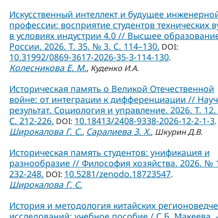
Искусственный интеллект и будущее инженерно
профессии: восприятие студентов технических в
в условиях индустрии 4.0 // Высшее образовани
России. 2026. Т. 35. № 3. С. 114–130.
DOI:
10.31992/0869-3617-2026-35-3-114-130
.
Колесникова Е. М.
,
Куденко И.А.
Историческая память о Великой Отечественной
войне: от интеграции к дифференциации // Нау
результат. Социология и управление. 2026. Т. 12.
С. 212-226.
10.18413/2408-9338-2026-12-2-1-3
DOI:
.
Широкалова Г. С.
Саралиева З. Х.
,
,
Шкурин Д.В.
Историческая память студентов: унификация и
разнообразие // Философия хозяйства. 2026. № 1
232-248.
10.5281/zenodo.18723547
DOI:
.
Широкалова Г. С.
История и методология китайских регионоведче
исследований: учебное пособие / С.Б. Макеева. –