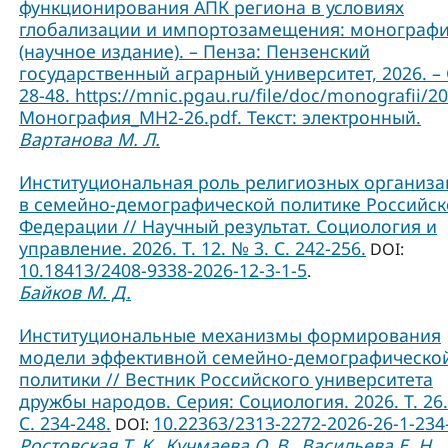
функционирования АПК региона в условиях
глобализации и импортозамещения: монограф
(научное издание). – Пенза: Пензенский
государственный аграрный университет, 2026. – 
28-48. https://mnic.pgau.ru/file/doc/monografii/2
Монография_МН2-26.pdf. Текст: электронный.
Вартанова М. Л.
Институциональная роль религиозных организ
в семейно-демографической политике Российс
Федерации // Научный результат. Социология и
управление. 2026. Т. 12. № 3. С. 242-256.
DOI:
10.18413/2408-9338-2026-12-3-1-5
.
Байков М. Д.
Институциональные механизмы формирования
модели эффективной семейно-демографическо
политики // Вестник Российского университета
дружбы народов. Серия: Социология. 2026. Т. 26.
C. 234-248.
10.22363/2313-2272-2026-26-1-234
DOI:
Ростовская Т. К.
Кучмаева О. В.
Васильева Е. Н.
,
,