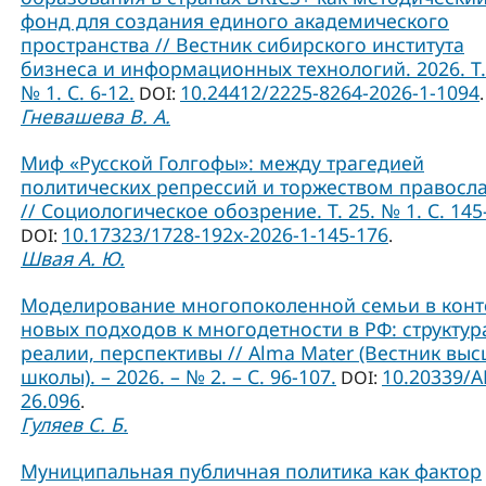
фонд для создания единого академического
пространства // Вестник сибирского института
бизнеса и информационных технологий. 2026. Т.
№ 1. С. 6-12.
10.24412/2225-8264-2026-1-1094
DOI:
.
Гневашева В. А.
Миф «Русской Голгофы»: между трагедией
политических репрессий и торжеством правосл
// Социологическое обозрение. Т. 25. № 1. С. 145
10.17323/1728-192x-2026-1-145-176
DOI:
.
Швая А. Ю.
Моделирование многопоколенной семьи в конт
новых подходов к многодетности в РФ: структур
реалии, перспективы // Alma Mater (Вестник вы
школы). – 2026. – № 2. – С. 96-107.
10.20339/A
DOI:
26.096
.
Гуляев С. Б.
Муниципальная публичная политика как фактор