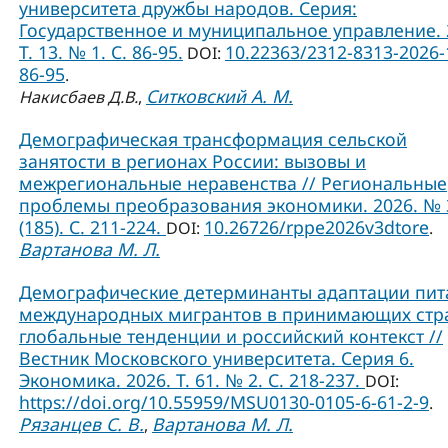
университета дружбы народов. Серия:
Государственное и муниципальное управление. 
Т. 13. № 1. C. 86-95.
10.22363/2312-8313-2026-
DOI:
86-95
.
Ситковский А. М.
Накисбаев Д.В.
,
Демографическая трансформация сельской
занятости в регионах России: вызовы и
межрегиональные неравенства // Региональные
проблемы преобразования экономики. 2026. № 
(185). С. 211-224.
10.26726/rppe2026v3dtore
DOI:
.
Вартанова М. Л.
Демографические детерминанты адаптации пит
международных мигрантов в принимающих стр
глобальные тенденции и российский контекст //
Вестник Московского университета. Серия 6.
Экономика. 2026. Т. 61. № 2. С. 218-237.
DOI:
https://doi.org/10.55959/MSU0130-0105-6-61-2-9
.
Рязанцев С. В.
Вартанова М. Л.
,