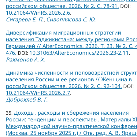
российском обществе. 2026. № 2. С. 78-91.
DOI:
10.21064/WinRS.2026.2.6
.
Сигарева Е. П.
Сивоплясова С. Ю.
,
Диверсификация миграционных стратегий
населения Таджикистана: между регионами Рос
Германией // AlterEconomics. 2026. Т. 23. № 2. С. 
476.
10.31063/AlterEconomics/2026.23-2.11
DOI:
.
Рахмонов А. Х.
Динамика численности и половозрастной струк
населения России и ее регионов // Женщина в
российском обществе. 2026. № 2. С. 92-104.
DOI:
10.21064/WinRS.2026.2.7
.
Доброхлеб В. Г.
Доходы, расходы и сбережения населения
35.
России: тенденции и перспективы. Материалы X
Международной научно-практической конфере
(Москва, 25 ноября 2025 г.) / Отв. ред. А. В. Яраш