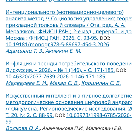
Интенционального (мотивационно-целевого)
анализа метод // Социология управления: теоре
прикладной толковый словарь / Отв. ред. А. А.
Мерзляков ; ФНИСЦ РАН ; 2-е изд., перераб. и до
Москва : ФНИСЦ РАН, 2026. С. 93-95.
DOI:
10.19181/monogr.978-5-89697-454-3.2026
.
Адамьянц Т. З.
Акимкин Е. М.
,
Инфляция и тренды потребительского поведения
Дискуссия. – 2026. – № 1 (146). – С. 171-185.
DOI:
10.46320/2077-7639-2026-1-146-171-185
.
Медведева Е. И.
Макар С. В.
Крошилин С. В.
,
,
Искусственный интеллект и активное долголетие
методологические основания цифровой андраг
// Ойкумена. Регионоведческие исследования. 2
Т. 20. № 2. С. 88-99.
10.63973/1998-6785/2026-
DOI:
99
.
Волкова О. А.
,
Ананченкова П.И.
,
Малинович Е.В.