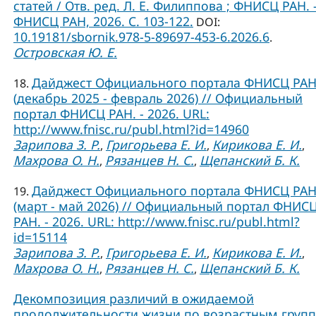
статей / Отв. ред. Л. Е. Филиппова ; ФНИСЦ РАН. –
ФНИСЦ РАН, 2026. C. 103-122.
DOI:
10.19181/sbornik.978-5-89697-453-6.2026.6
.
Островская Ю. Е.
Дайджест Официального портала ФНИСЦ РА
18.
(декабрь 2025 - февраль 2026) // Официальный
портал ФНИСЦ РАН. - 2026. URL:
http://www.fnisc.ru/publ.html?id=14960
Зарипова З. Р.
Григорьева Е. И.
Кирикова Е. И.
,
,
,
Махрова О. Н.
Рязанцев Н. С.
Щепанский Б. К.
,
,
Дайджест Официального портала ФНИСЦ РА
19.
(март - май 2026) // Официальный портал ФНИС
РАН. - 2026. URL: http://www.fnisc.ru/publ.html?
id=15114
Зарипова З. Р.
Григорьева Е. И.
Кирикова Е. И.
,
,
,
Махрова О. Н.
Рязанцев Н. С.
Щепанский Б. К.
,
,
Декомпозиция различий в ожидаемой
продолжительности жизни по возрастным груп