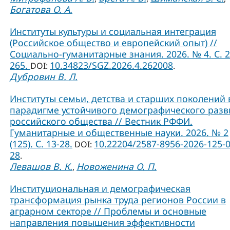
Богатова О. А.
Институты культуры и социальная интеграция
(Российское общество и европейский опыт) //
Социально-гуманитарные знания. 2026. № 4. С. 2
265.
10.34823/SGZ.2026.4.262008
DOI:
.
Дубровин В. Л.
Институты семьи, детства и старших поколений 
парадигме устойчивого демографического разв
российского общества // Вестник РФФИ.
Гуманитарные и общественные науки. 2026. № 2
(125). С. 13-28.
10.22204/2587-8956-2026-125-0
DOI:
28
.
Левашов В. К.
Новоженина О. П.
,
Институциональная и демографическая
трансформация рынка труда регионов России в
аграрном секторе // Проблемы и основные
направления повышения эффективности