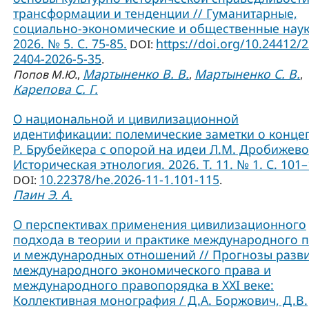
трансформации и тенденции // Гуманитарные,
социально-экономические и общественные наук
2026. № 5. С. 75-85.
https://doi.org/10.24412/
DOI:
2404-2026-5-35
.
Мартыненко В. В.
Мартыненко С. В.
Попов М.Ю.
,
,
,
Карепова С. Г.
О национальной и цивилизационной
идентификации: полемические заметки о конце
Р. Брубейкера с опорой на идеи Л.М. Дробижево
Историческая этнология. 2026. Т. 11. № 1. С. 101–
10.22378/he.2026-11-1.101-115
DOI:
.
Паин Э. А.
О перспективах применения цивилизационного
подхода в теории и практике международного 
и международных отношений // Прогнозы разв
международного экономического права и
международного правопорядка в XXI веке:
Коллективная монография / Д.А. Боржович, Д.В.