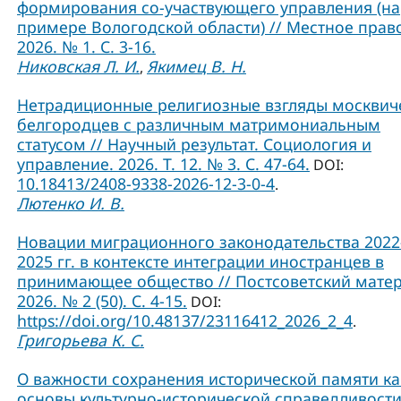
формирования со-участвующего управления (на
примере Вологодской области) // Местное прав
2026. № 1. С. 3-16.
Никовская Л. И.
Якимец В. Н.
,
Нетрадиционные религиозные взгляды москвич
белгородцев с различным матримониальным
статусом // Научный результат. Социология и
управление. 2026. Т. 12. № 3. С. 47-64.
DOI:
10.18413/2408-9338-2026-12-3-0-4
.
Лютенко И. В.
Новации миграционного законодательства 2022
2025 гг. в контексте интеграции иностранцев в
принимающее общество // Постсоветский матер
2026. № 2 (50). С. 4-15.
DOI:
https://doi.org/10.48137/23116412_2026_2_4
.
Григорьева К. С.
О важности сохранения исторической памяти ка
основы культурно-исторической справедливости