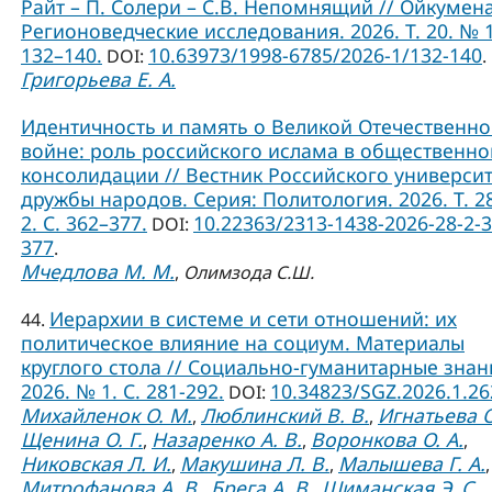
Райт – П. Солери – С.В. Непомнящий // Ойкумена
Регионоведческие исследования. 2026. Т. 20. № 1
132–140.
10.63973/1998-6785/2026-1/132-140
DOI:
.
Григорьева Е. А.
Идентичность и память о Великой Отечественн
войне: роль российского ислама в общественно
консолидации // Вестник Российского универси
дружбы народов. Серия: Политология. 2026. Т. 2
2. С. 362–377.
10.22363/2313-1438-2026-28-2-3
DOI:
377
.
Мчедлова М. М.
,
Олимзода С.Ш.
Иерархии в системе и сети отношений: их
44.
политическое влияние на социум. Материалы
круглого стола // Социально-гуманитарные знан
2026. № 1. С. 281-292.
10.34823/SGZ.2026.1.2
DOI:
Михайленок О. М.
Люблинский В. В.
Игнатьева О
,
,
Щенина О. Г.
Назаренко А. В.
Воронкова О. А.
,
,
,
Никовская Л. И.
Макушина Л. В.
Малышева Г. А.
,
,
,
Митрофанова А. В.
Брега А. В.
Шиманская Э. С.
,
,
,