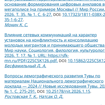
основание формирования цифровых анклавов в
мегаполисе (на примере Москвы) // Мир России
2026. Т. 35. № 1. С. 6-27.
10.17323/1811-038Х-
DOI:
35-1-6-27
.
Мокин К. С.
Влияние сетевых коммуникаций на характер
установок на конфликтность и консолидацию
молодых мигрантов и принимающего общества 
Мир науки. Социология, филология, культуролог
2026. Т. 17. № 1. URL: https://sfk-
mn.ru/PDF/22SCSK126.pdf.
10.15862/22SCSK1
DOI:
Бесфамильный Д. А.
Вопросы демографического развития Тувы по
материалам Национального демографического
доклада — 2024 // Новые исследования Тувы. 20
№ 1. С. 275-291.
10.25178/nit.2026.1.15
DOI:
.
Ростовская Т. К.
Натсак О. Д.
,