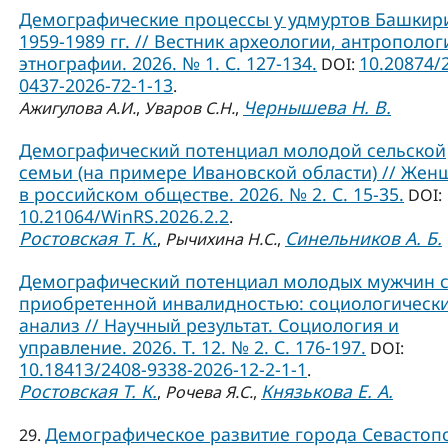
Демографические процессы у удмуртов Башкир
1959-1989 гг. // Вестник археологии, антрополог
этнографии. 2026. № 1. С. 127-134.
10.20874/
DOI:
0437-2026-72-1-13
.
Чернышева Н. В.
Ажигулова А.И.
,
Уваров С.Н.
,
Демографический потенциал молодой сельской
семьи (на примере Ивановской области) // Жен
в российском обществе. 2026. № 2. С. 15-35.
DOI:
10.21064/WinRS.2026.2.2
.
Ростовская Т. К.
Синельников А. Б.
,
Рычихина Н.С.
,
Демографический потенциал молодых мужчин 
приобретенной инвалидностью: социологическ
анализ // Научный результат. Социология и
управление. 2026. Т. 12. № 2. С. 176-197.
DOI:
10.18413/2408-9338-2026-12-2-1-1
.
Ростовская Т. К.
Князькова Е. А.
,
Рочева Я.С.
,
Демографическое развитие города Севастоп
29.