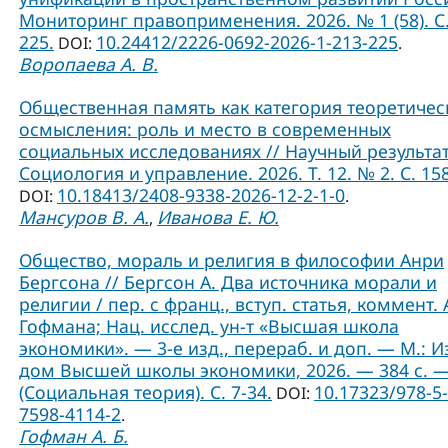
Мониторинг правоприменения. 2026. № 1 (58). С.
225.
10.24412/2226-0692-2026-1-213-225
DOI:
.
Воропаева А. В.
Общественная память как категория теоретичес
осмысления: роль и место в современных
социальных исследованиях // Научный результат
Социология и управление. 2026. Т. 12. № 2. С. 15
10.18413/2408-9338-2026-12-2-1-0
DOI:
.
Мансуров В. А.
Иванова Е. Ю.
,
Общество, мораль и религия в философии Анри
Бергсона // Бергсон А. Два источника морали и
религии / пер. с франц., вступ. статья, коммент. А
Гофмана; Нац. исслед. ун-т «Высшая школа
экономики». — 3-е изд., перераб. и доп. — М.: И
дом Высшей школы экономики, 2026. — 384 с. 
(Социальная теория). C. 7-34.
10.17323/978-5-
DOI:
7598-4114-2
.
Гофман А. Б.