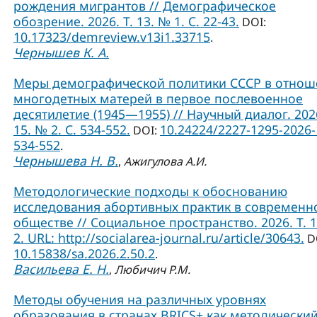
рождения мигрантов // Демографическое
обозрение. 2026. Т. 13. № 1. С. 22-43.
DOI:
10.17323/demreview.v13i1.33715
.
Чернышев К. А.
Меры демографической политики СССР в отно
многодетных матерей в первое послевоенное
десятилетие (1945—1955) // Научный диалог. 2026
15. № 2. С. 534-552.
10.24224/2227-1295-2026-
DOI:
534-552
.
Чернышева Н. В.
,
Ажигулова А.И.
Методологические подходы к обоснованию
исследования абортивных практик в современ
обществе // Социальное пространство. 2026. Т. 
2. URL: http://socialarea-journal.ru/article/30643.
D
10.15838/sa.2026.2.50.2
.
Васильева Е. Н.
,
Любичич Р.М.
Методы обучения на различных уровнях
образования в странах BRICS+ как методически