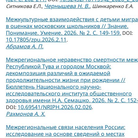
Чернышева Н. В.
Ситникова Е.Л.
,
,
Шинкаренко Е.А.
Межкультурные взаимодействия с детьми мигр
в оценках московских школьников // Знание.
Понимание. Умение. 2026. № 2. С. 149-159.
DOI:
10.17805/zpu.2026.2.11
.
Абрамов А. П.
Межрегиональное неравенство смертности меж
Республикой Тува и городом Москвой:
декомпозиция различий в ожидаемой
продолжительности жизни при рождении //
Бюллетень Национального научно-
исследовательского института общественного
здоровья имени Н.А. Семашко. 2026. № 2. С. 152-
10.69541/NRIPH.2026.02.026
DOI:
.
Рахмонов А. Х.
Межрегиональные связи населения России:
исследование на основе сведений о местах