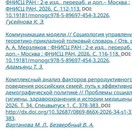
ФНИСЦ РАН ; 2-е изд., перераб. и доп.– Москва :
ФНИСЦ РАН, 2026. С. 112-113.
DOI:
10.19181/monogr.978-5-89697-454-3.2026
.
Гусейнова К. Э.
Коммуникации модели // Социология управлени
теоретико-прикладной толковый словарь / Отв. 
А. А. Мерзляков ; ФНИСЦ РАН ; 2-е изд., перераб.
доп.– Москва : ФНИСЦ РАН, 2026. С. 116-118.
DOI:
10.19181/monogr.978-5-89697-454-3.2026
.
Адамьянц Т. З.
Комплексный анализ факторов репродуктивног
поведения российских семей: путь к эффективн
демографической политике // Проблемы социа
гигиены, здравоохранения и истории медицины
2026. Т. 34. Спецвыпуск 1. С. 378-383.
DOI:
http://dx.doi.org/10.32687/0869-866X-2026-34-s1-3
383
.
Вартанова М. Л.
Безвербный В. А.
,