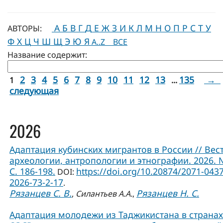
А
Б
В
Г
Д
Е
Ж
З
И
К
Л
М
Н
О
П
Р
С
Т
У
АВТОРЫ:
Ф
Х
Ц
Ч
Ш
Щ
Э
Ю
Я
A..Z
ВСЕ
Название содержит:
2
3
4
5
6
7
8
9
10
11
12
13
135
→
1
...
следующая
2026
Адаптация кубинских мигрантов в России // Вес
археологии, антропологии и этнографии. 2026. 
С. 186-198.
https://doi.org/10.20874/2071-0437
DOI:
2026-73-2-17
.
Рязанцев С. В.
Рязанцев Н. С.
,
Силантьев А.А.
,
Адаптация молодежи из Таджикистана в странах