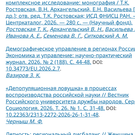
комплексное исследование: монография / Т.К.
Ростовская, В.Н. Архангельский, Е.Н. Васильева 
др.]; отв. ред. Т.К. Ростовская; ИСД ФНИСЦ РАН. 
Центркаталог, 2026. — 280 с. — (Научный фонд).
Ростовская Т. К.
Архангельский В. Н.
Васильева Е
,
,
Иванова А. Е.
Семенова В. Г.
Ситковский А. М.
,
,
Демографическое управление в регионах России
Экономика и управление: научно-практический
журнал. 2026. № 2 (188). С. 44-48.
DOI:
10.34773/EU.2026.2.7
.
Вазиров З. К.
«Депопуляционная ловушка» в процессах
воспроизводства российской науки // Вестник
Российского университета дружбы народов. Сер
Социология. 2026. Т. 26. № 1. C. 31-48.
DOI:
10.22363/2313-2272-2026-26-1-31-48
.
Черныш М. Ф.
Детность: региональный дисбаланс // Женщина 