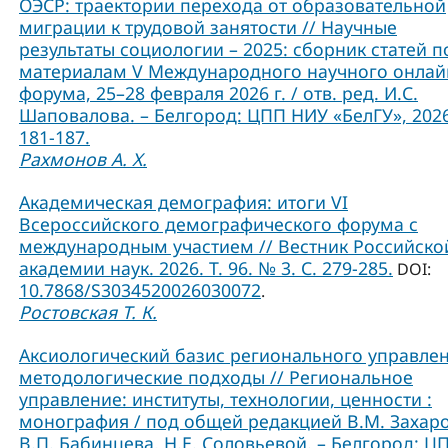
ОЭСР: траектории перехода от образовательной
миграции к трудовой занятости // Научные
результаты социологии – 2025: сборник статей п
материалам V Международного научного онлай
форума, 25–28 февраля 2026 г. / отв. ред. И.С.
Шаповалова. – Белгород: ЦПП НИУ «БелГУ», 2026
181-187.
Рахмонов А. Х.
Академическая демография: итоги VI
Всероссийского демографического форума с
международным участием // Вестник Российско
академии наук. 2026. Т. 96. № 3. С. 279-285.
DOI:
10.7868/S3034520026030072
.
Ростовская Т. К.
Аксиологический базис регионального управлен
методологические подходы // Региональное
управление: институты, технологии, ценности :
монография / под общей редакцией В.М. Захаро
В.П. Бабинцева, Н.Е. Соловьевой. – Белгород: Ц