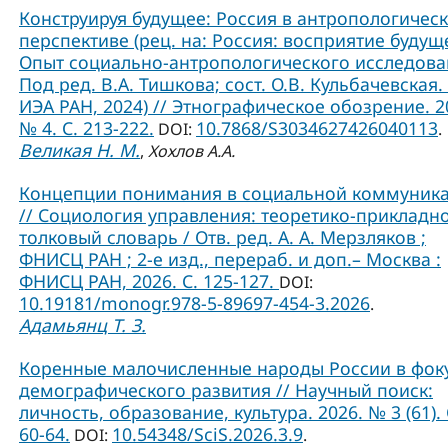
Конструируя будущее: Россия в антропологичес
перспективе (рец. на: Россия: восприятие будущ
Опыт социально-антропологического исследова
Под ред. В.А. Тишкова; сост. О.В. Кульбачевская. 
ИЭА РАН, 2024) // Этнографическое обозрение. 2
№ 4. С. 213-222.
10.7868/S3034627426040113
DOI:
.
Великая Н. М.
,
Хохлов А.А.
Концепции понимания в социальной коммуник
// Социология управления: теоретико-прикладн
толковый словарь / Отв. ред. А. А. Мерзляков ;
ФНИСЦ РАН ; 2-е изд., перераб. и доп.– Москва :
ФНИСЦ РАН, 2026. С. 125-127.
DOI:
10.19181/monogr.978-5-89697-454-3.2026
.
Адамьянц Т. З.
Коренные малочисленные народы России в фок
демографического развития // Научный поиск:
личность, образование, культура. 2026. № 3 (61). 
60-64.
10.54348/SciS.2026.3.9
DOI:
.