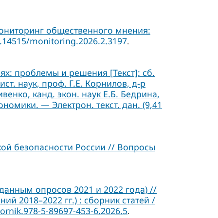
Мониторинг общественного мнения:
0.14515/monitoring.2026.2.3197
.
х: проблемы и решения [Текст]: сб.
 ист. наук, проф. Г.Е. Корнилов, д-р
ивенко, канд. экон. наук Е.Б. Бедрина,
ономики. — Электрон. текст. дан. (9,41
ой безопасности России // Вопросы
данным опросов 2021 и 2022 года) //
 2018–2022 гг.) : сборник статей /
ornik.978-5-89697-453-6.2026.5
.