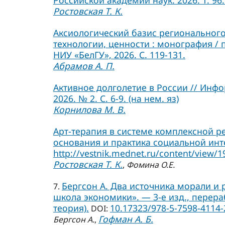
Российской академии наук. 2026. Т. 96. 
Ростовская Т. К.
Аксиологический базис регионального
технологии, ценности : монография / 
НИУ «БелГУ», 2026. С. 119-131.
Абрамов А. П.
Активное долголетие в России // Инф
2026. № 2. С. 6-9. (на нем. яз)
Корнилова М. В.
Арт-терапия в системе комплексной р
основания и практика социальной инте
http://vestnik.mednet.ru/content/view/1
Ростовская Т. К.
,
Фомина О.Е.
Бергсон А. Два источника морали и ре
7.
школа экономики». — 3-е изд., перера
теория).
10.17323/978-5-7598-4114-
DOI:
Гофман А. Б.
Бергсон А.
,