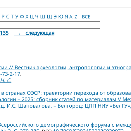
Р
С
Т
У
Ф
Х
Ц
Ч
Ш
Щ
Э
Ю
Я
A..Z
ВСЕ
135
→ следующая
и // Вестник археологии, антропологии и этнограф
-73-2-17
.
Н. С.
в странах ОЭСР: траектории перехода от образов
иологии – 2025: сборник статей по материалам V 
ед. И.С. Шаповалова. – Белгород: ЦПП НИУ «БелГУ», 
 Всероссийского демографического форума с межд