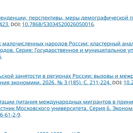
тенденции, перспективы, меры демографической п
423.
10.7868/S3034520026050016
DOI:
.
малочисленных народов России: кластерный анали
ов. Серия: Государственное и муниципальное управ
5
.
кой занятости в регионах России: вызовы и межр
 экономики. 2026. № 3 (185). С. 211-224.
10.
DOI:
тации питания международных мигрантов в прини
стник Московского университета. Серия 6. Экономика
6-61-2-9
.