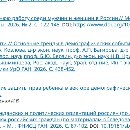
нюю работу среди мужчин и женщин в России // 
 2026. № 2. С. 122-145.
https://www.doi.org/1
DOI:
ти // Основные тренды в демографических события
.А. Козлова, д-р экон. наук, проф. А.П. Багирова, д-р
лос. наук,проф. Б.Ю. Берзин, д-р экон. наук Н.В. Кр
ышминцева; Рос. акад. наук, Урал. отд-ние, Ин-т эк
ки УрО РАН, 2026. С. 438-452.
ие защиты прав ребенка в векторе демографическ
.
ская И.В.
ажданских и политических ориентаций россиян (по 
х российских граждан (по материалам обследований
 – М. : ФНИСЦ РАН, 2026. C. 87-102.
10.19181/sb
DOI: