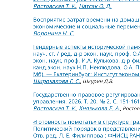
Ростовская Т. К.
Натсак О. Д.
,
Восприятие затрат времени на домаш
экономические и социальные перемены.
Воронина Н. С.
Гендерные аспекты исторической памя
науч. ст. / ред. д-р экон. наук, проф. О
экон. наук, проф. И.А. Кулькова, д-р фи
канд.экон. наук Н.П. Неклюдова, О.А. П
Мб). — Екатеринбург: Институт экономи
Широкалова Г. С.
,
Шкурин Д.В.
Государственно-правовое регулирован
управления. 2026. Т. 20. № 2. С. 151-161
Ростовская Т. К.
Князькова Е. А.
,
,
Ростов
«Готовность помогать» в структуре гр
Политический порядок в представления
Отв. ред. Л. Е. Филиппова ; ФНИСЦ РАН.