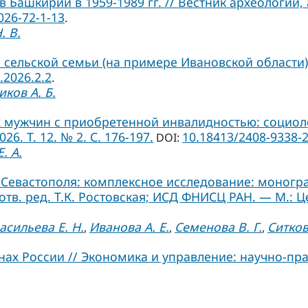
Башкирии в 1959-1989 гг. // Вестник археологии,
026-72-1-13
.
. В.
сельской семьи (на примере Ивановской области)
.2026.2.2
.
ков А. Б.
мужчин с приобретенной инвалидностью: социоло
6. Т. 12. № 2. С. 176-197.
10.18413/2408-9338-2
DOI:
. А.
евастополя: комплексное исследование: монографи
 отв. ред. Т.К. Ростовская; ИСД ФНИСЦ РАН. — М.: Ц
асильева Е. Н.
Иванова А. Е.
Семенова В. Г.
Ситков
,
,
,
х России // Экономика и управление: научно-практ