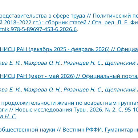
редставительства в сфере труда // Политический 
018–2022 гг.) : сборник статей / Отв. ред. Л. Е. 
rnik.978-5-89697-453-6.2026.6
.
ИСЦ РАН (декабрь 2025 - февраль 2026) // Официа
ва Е. И.
Махрова О. Н.
Рязанцев Н. С.
Щепанский Б
,
,
,
ИСЦ РАН (март - май 2026) // Официальный портал
ва Е. И.
Махрова О. Н.
Рязанцев Н. С.
Щепанский Б
,
,
,
продолжительности жизни по возрастным группа
 // Новые исследования Тувы. 2026. № 2. С. 95-10
 Н. С.
общественной науки // Вестник РФФИ. Гуманитарн