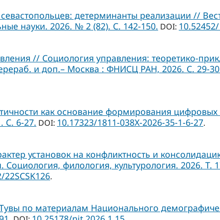
севастопольцев: детерминанты реализации // Вес
ые науки. 2026. № 2 (82). С. 142-150.
10.52452
DOI:
ления // Социология управления: теоретико-прикл
ерераб. и доп.– Москва : ФНИСЦ РАН, 2026. С. 29-30
тичности как основание формирования цифровых 
 С. 6-27.
10.17323/1811-038Х-2026-35-1-6-27
DOI:
.
рактер установок на конфликтность и консолидац
оциология, филология, культурология. 2026. Т. 17. 
2/22SCSK126
.
Тувы по материалам Национального демографичес
91.
10.25178/nit.2026.1.15
DOI:
.