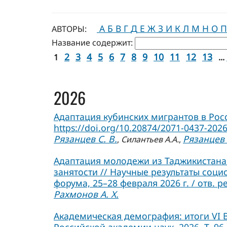
А
Б
В
Г
Д
Е
Ж
З
И
К
Л
М
Н
О
П
АВТОРЫ:
Название содержит:
2
3
4
5
6
7
8
9
10
11
12
13
1
...
2026
Адаптация кубинских мигрантов в Росси
https://doi.org/10.20874/2071-0437-2026
Рязанцев С. В.
Рязанцев 
,
Силантьев А.А.
,
Адаптация молодежи из Таджикистана 
занятости // Научные результаты соц
форума, 25–28 февраля 2026 г. / отв. р
Рахмонов А. Х.
Академическая демография: итоги VI