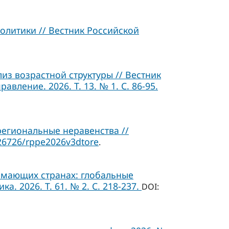
олитики // Вестник Российской
з возрастной структуры // Вестник
ление. 2026. Т. 13. № 1. C. 86-95.
егиональные неравенства //
26726/rppe2026v3dtore
.
мающих странах: глобальные
. 2026. Т. 61. № 2. С. 218-237.
DOI: