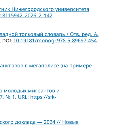
тник Нижегородского университета
/18115942_2026_2_142
.
адной толковый словарь / Отв. ред. А.
.
10.19181/monogr.978-5-89697-454-
DOI:
анклавов в мегаполисе (на примере
ию молодых мигрантов и
№ 1. URL: https://sfk-
кого доклада — 2024 // Новые