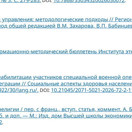
№ 3. С. 279-285.
10.7868/S3034520026030072
DOI:
.
 управления: методологические подходы // Регион
под общей редакцией В.М. Захарова, В.П. Бабинцев
ормационно-методический бюллетень Института этн
еабилитации участников специальной военной оп
грации // Социальные аспекты здоровья населения.
922/30/lang,ru/.
10.21045/2071-5021-2026-72-2-1
DOI:
лигии / пер. с франц., вступ. статья, коммент. А. 
б. и доп. — М.: Изд. дом Высшей школы экономики
2
.