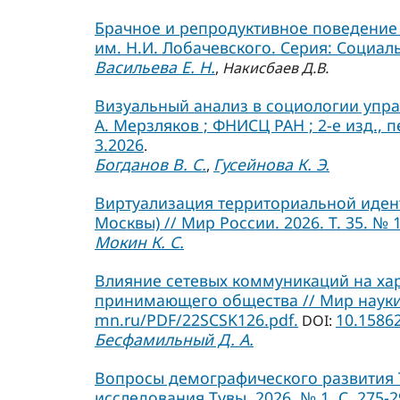
Брачное и репродуктивное поведение 
им. Н.И. Лобачевского. Серия: Социальн
Васильева Е. Н.
,
Накисбаев Д.В.
Визуальный анализ в социологии управ
А. Мерзляков ; ФНИСЦ РАН ; 2-е изд., п
3.2026
.
Богданов В. С.
Гусейнова К. Э.
,
Виртуализация территориальной иден
Москвы) // Мир России. 2026. Т. 35. № 1.
Мокин К. С.
Влияние сетевых коммуникаций на ха
принимающего общества // Мир науки. С
mn.ru/PDF/22SCSK126.pdf.
10.1586
DOI:
Бесфамильный Д. А.
Вопросы демографического развития 
исследования Тувы. 2026. № 1. С. 275-2