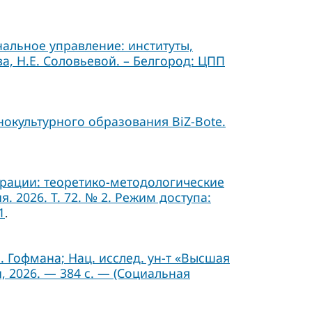
альное управление: институты,
а, Н.Е. Соловьевой. – Белгород: ЦПП
окультурного образования BiZ-Bote.
ерации: теоретико-методологические
 2026. Т. 72. № 2. Режим доступа:
1
.
Б. Гофмана; Нац. исслед. ун-т «Высшая
, 2026. — 384 с. — (Социальная