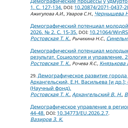
Демографические процессы у удмуртов 
1. С. 127-134.
10.20874/2071-0437-2
DOI:
Чернышева Н
Ажигулова А.И.
,
Уваров С.Н.
,
Демографический потенциал молодой 
2026. № 2. С. 15-35.
10.21064/WinRS
DOI:
Ростовская Т. К.
Синельни
,
Рычихина Н.С.
,
Демографический потенциал молодых 
результат. Социология и управление. 202
Ростовская Т. К.
Князькова Е
,
Рочева Я.С.
,
Демографическое развитие города С
29.
Архангельский, Е.Н. Васильева [и др.];
(Научный фонд).
Ростовская Т. К.
Архангельский В. Н.
В
,
,
Демографическое управление в региона
44-48.
10.34773/EU.2026.2.7
DOI:
.
Вазиров З. К.