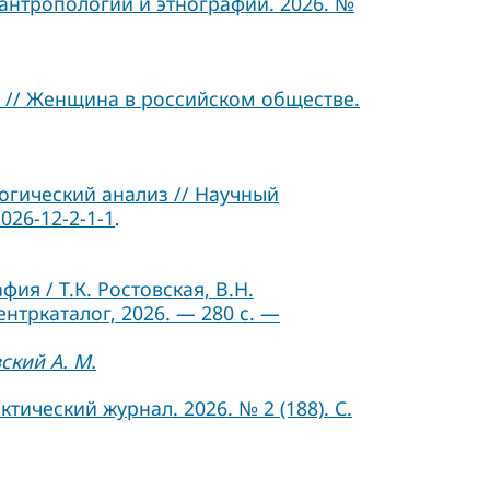
 антропологии и этнографии. 2026. №
 // Женщина в российском обществе.
гический анализ // Научный
026-12-2-1-1
.
я / Т.К. Ростовская, В.Н.
ентркаталог, 2026. — 280 с. —
ский А. М.
ический журнал. 2026. № 2 (188). С.