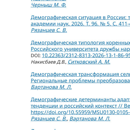
Черныш М. Ф.
Демографическая ситуация в России: 
академии наук. 2026. Т. 96. № 5. С. 411-
Рязанцев С. В.
Демографическая типология коренных 
Российского университета дружбы народ
10.22363/2312-8313-2026-13-1-86-9
DOI:
Ситковский А. М.
Накисбаев Д.В.
,
Демографическая трансформация сельс
Региональные проблемы преобразования
Вартанова М. Л.
Демографические детерминанты адап
тенденции и российский контекст // Ве
https://doi.org/10.55959/MSU0130-0105-
Рязанцев С. В.
Вартанова М. Л.
,