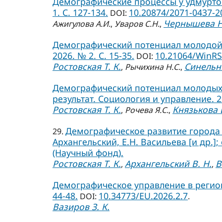
Демографические процессы у удмуртов 
1. С. 127-134.
10.20874/2071-0437-2
DOI:
Чернышева Н
Ажигулова А.И.
,
Уваров С.Н.
,
Демографический потенциал молодой 
2026. № 2. С. 15-35.
10.21064/WinRS
DOI:
Ростовская Т. К.
Синельни
,
Рычихина Н.С.
,
Демографический потенциал молодых 
результат. Социология и управление. 202
Ростовская Т. К.
Князькова Е
,
Рочева Я.С.
,
Демографическое развитие города С
29.
Архангельский, Е.Н. Васильева [и др.];
(Научный фонд).
Ростовская Т. К.
Архангельский В. Н.
В
,
,
Демографическое управление в региона
44-48.
10.34773/EU.2026.2.7
DOI:
.
Вазиров З. К.