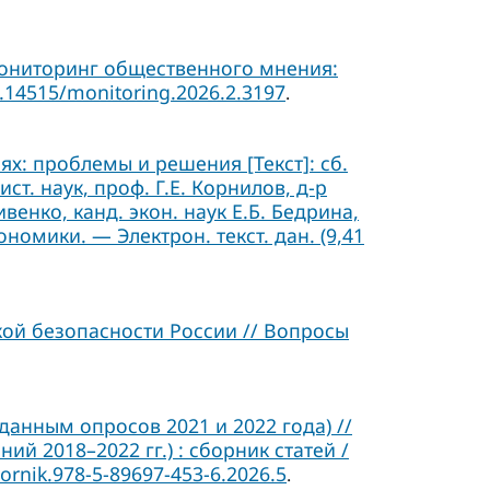
Мониторинг общественного мнения:
0.14515/monitoring.2026.2.3197
.
х: проблемы и решения [Текст]: сб.
 ист. наук, проф. Г.Е. Корнилов, д-р
ивенко, канд. экон. наук Е.Б. Бедрина,
ономики. — Электрон. текст. дан. (9,41
ой безопасности России // Вопросы
данным опросов 2021 и 2022 года) //
 2018–2022 гг.) : сборник статей /
ornik.978-5-89697-453-6.2026.5
.