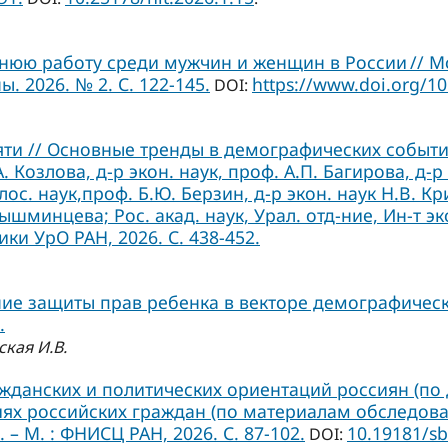
нюю работу среди мужчин и женщин в России // 
 2026. № 2. С. 122-145.
https://www.doi.org/1
DOI:
ти // Основные тренды в демографических события
.А. Козлова, д-р экон. наук, проф. А.П. Багирова, д-р
лос. наук,проф. Б.Ю. Берзин, д-р экон. наук Н.В. Кр
ышминцева; Рос. акад. наук, Урал. отд-ние, Ин-т эк
ки УрО РАН, 2026. С. 438-452.
ие защиты прав ребенка в векторе демографическ
.
ская И.В.
ажданских и политических ориентаций россиян (по 
х российских граждан (по материалам обследований
 – М. : ФНИСЦ РАН, 2026. C. 87-102.
10.19181/sb
DOI: