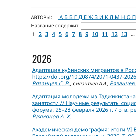
А
Б
В
Г
Д
Е
Ж
З
И
К
Л
М
Н
О
П
АВТОРЫ:
Название содержит:
2
3
4
5
6
7
8
9
10
11
12
13
1
...
2026
Адаптация кубинских мигрантов в Росси
https://doi.org/10.20874/2071-0437-2026
Рязанцев С. В.
Рязанцев 
,
Силантьев А.А.
,
Адаптация молодежи из Таджикистана 
занятости // Научные результаты соц
форума, 25–28 февраля 2026 г. / отв. р
Рахмонов А. Х.
Академическая демография: итоги VI