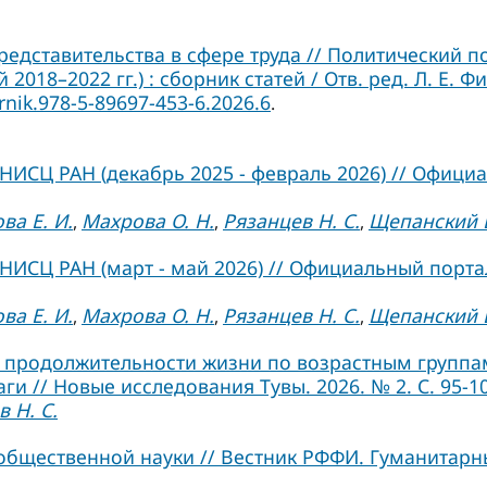
редставительства в сфере труда // Политический 
018–2022 гг.) : сборник статей / Отв. ред. Л. Е. 
rnik.978-5-89697-453-6.2026.6
.
ИСЦ РАН (декабрь 2025 - февраль 2026) // Официа
ва Е. И.
Махрова О. Н.
Рязанцев Н. С.
Щепанский Б
,
,
,
ИСЦ РАН (март - май 2026) // Официальный портал
ва Е. И.
Махрова О. Н.
Рязанцев Н. С.
Щепанский Б
,
,
,
продолжительности жизни по возрастным группа
 // Новые исследования Тувы. 2026. № 2. С. 95-10
 Н. С.
общественной науки // Вестник РФФИ. Гуманитарн