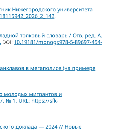
тник Нижегородского университета
/18115942_2026_2_142
.
адной толковый словарь / Отв. ред. А.
.
10.19181/monogr.978-5-89697-454-
DOI:
анклавов в мегаполисе (на примере
ию молодых мигрантов и
№ 1. URL: https://sfk-
кого доклада — 2024 // Новые