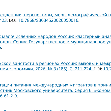
тенденции, перспективы, меры демографической п
423.
10.7868/S3034520026050016
DOI:
.
малочисленных народов России: кластерный анали
ов. Серия: Государственное и муниципальное управ
5
.
кой занятости в регионах России: вызовы и межр
 экономики. 2026. № 3 (185). С. 211-224.
10.
DOI:
тации питания международных мигрантов в прини
стник Московского университета. Серия 6. Экономика
6-61-2-9
.