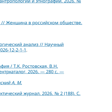
 антропологии и этнографии. 2026. №
 // Женщина в российском обществе.
гический анализ // Научный
026-12-2-1-1
.
я / Т.К. Ростовская, В.Н.
ентркаталог, 2026. — 280 с. —
ский А. М.
ический журнал. 2026. № 2 (188). С.