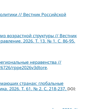
олитики // Вестник Российской
з возрастной структуры // Вестник
ление. 2026. Т. 13. № 1. C. 86-95.
егиональные неравенства //
26726/rppe2026v3dtore
.
мающих странах: глобальные
. 2026. Т. 61. № 2. С. 218-237.
DOI: