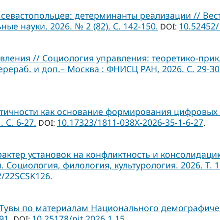
севастопольцев: детерминанты реализации // Вес
ые науки. 2026. № 2 (82). С. 142-150.
10.52452
DOI:
ления // Социология управления: теоретико-прикл
ерераб. и доп.– Москва : ФНИСЦ РАН, 2026. С. 29-30
тичности как основание формирования цифровых 
 С. 6-27.
10.17323/1811-038Х-2026-35-1-6-27
DOI:
.
рактер установок на конфликтность и консолидац
оциология, филология, культурология. 2026. Т. 17. 
2/22SCSK126
.
Тувы по материалам Национального демографичес
91.
10.25178/nit.2026.1.15
DOI:
.