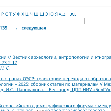
Р
С
Т
У
Ф
Х
Ц
Ч
Ш
Щ
Э
Ю
Я
A..Z
ВСЕ
135
→ следующая
и // Вестник археологии, антропологии и этнограф
-73-2-17
.
Н. С.
в странах ОЭСР: траектории перехода от образов
иологии – 2025: сборник статей по материалам V 
ед. И.С. Шаповалова. – Белгород: ЦПП НИУ «БелГУ», 
 Всероссийского демографического форума с межд