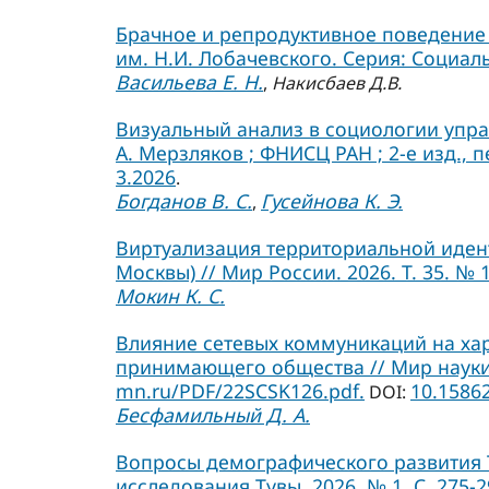
Брачное и репродуктивное поведение 
им. Н.И. Лобачевского. Серия: Социальн
Васильева Е. Н.
,
Накисбаев Д.В.
Визуальный анализ в социологии управ
А. Мерзляков ; ФНИСЦ РАН ; 2-е изд., п
3.2026
.
Богданов В. С.
Гусейнова К. Э.
,
Виртуализация территориальной иден
Москвы) // Мир России. 2026. Т. 35. № 1.
Мокин К. С.
Влияние сетевых коммуникаций на ха
принимающего общества // Мир науки. С
mn.ru/PDF/22SCSK126.pdf.
10.1586
DOI:
Бесфамильный Д. А.
Вопросы демографического развития 
исследования Тувы. 2026. № 1. С. 275-2