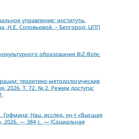
альное управление: институты,
а, Н.Е. Соловьевой. – Белгород: ЦПП
окультурного образования BiZ-Bote.
ерации: теоретико-методологические
 2026. Т. 72. № 2. Режим доступа:
1
.
Б. Гофмана; Нац. исслед. ун-т «Высшая
, 2026. — 384 с. — (Социальная