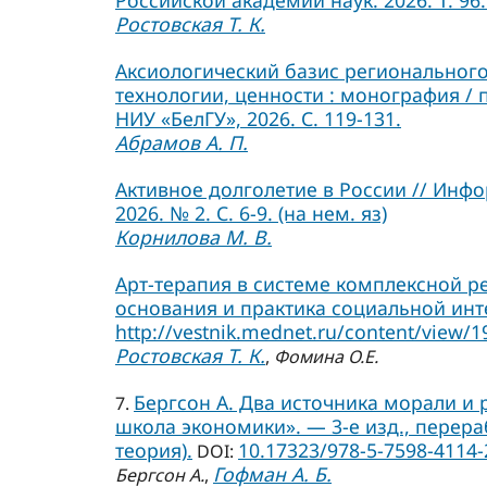
Российской академии наук. 2026. Т. 96. 
Ростовская Т. К.
Аксиологический базис регионального
технологии, ценности : монография / 
НИУ «БелГУ», 2026. С. 119-131.
Абрамов А. П.
Активное долголетие в России // Инф
2026. № 2. С. 6-9. (на нем. яз)
Корнилова М. В.
Арт-терапия в системе комплексной р
основания и практика социальной инте
http://vestnik.mednet.ru/content/view/1
Ростовская Т. К.
,
Фомина О.Е.
Бергсон А. Два источника морали и ре
7.
школа экономики». — 3-е изд., перера
теория).
10.17323/978-5-7598-4114-
DOI:
Гофман А. Б.
Бергсон А.
,