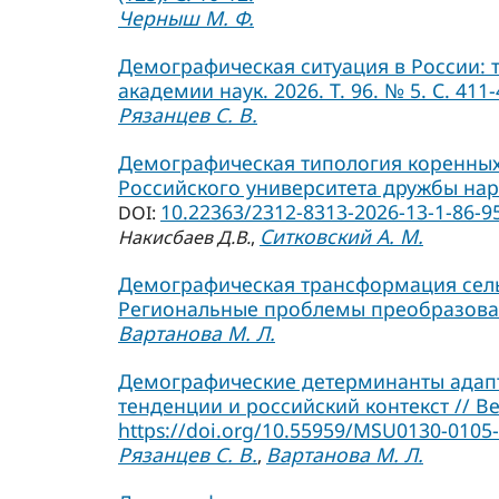
Черныш М. Ф.
Демографическая ситуация в России: 
академии наук. 2026. Т. 96. № 5. С. 411-
Рязанцев С. В.
Демографическая типология коренных 
Российского университета дружбы народ
10.22363/2312-8313-2026-13-1-86-9
DOI:
Ситковский А. М.
Накисбаев Д.В.
,
Демографическая трансформация сельс
Региональные проблемы преобразования
Вартанова М. Л.
Демографические детерминанты адап
тенденции и российский контекст // Ве
https://doi.org/10.55959/MSU0130-0105-
Рязанцев С. В.
Вартанова М. Л.
,