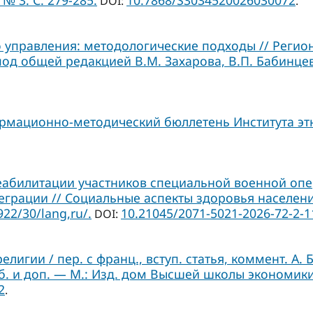
№ 3. С. 279-285.
10.7868/S3034520026030072
DOI:
.
 управления: методологические подходы // Регион
под общей редакцией В.М. Захарова, В.П. Бабинцев
ормационно-методический бюллетень Института этн
еабилитации участников специальной военной оп
грации // Социальные аспекты здоровья населения.
922/30/lang,ru/.
10.21045/2071-5021-2026-72-2-1
DOI:
лигии / пер. с франц., вступ. статья, коммент. А. 
б. и доп. — М.: Изд. дом Высшей школы экономики
2
.