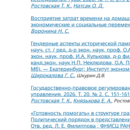
Ростовская Т. К.
Натсак О. Д.
,
Восприятие затрат времени на домаш
экономические и социальные перемены.
Воронина Н. С.
Гендерные аспекты исторической памя
науч. ст. / ред. д-р экон. наук, проф. О
экон. наук, проф. И.А. Кулькова, д-р фи
канд.экон. наук Н.П. Неклюдова, О.А. П
Мб). — Екатеринбург: Институт экономи
Широкалова Г. С.
,
Шкурин Д.В.
Государственно-правовое регулирован
управления. 2026. Т. 20. № 2. С. 151-161
Ростовская Т. К.
Князькова Е. А.
,
,
Ростов
«Готовность помогать» в структуре гр
Политический порядок в представления
Отв. ред. Л. Е. Филиппова ; ФНИСЦ РАН.