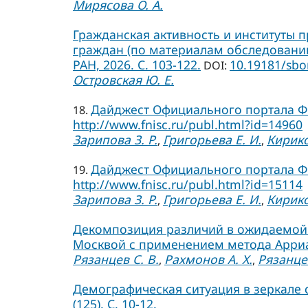
Мирясова О. А.
Гражданская активность и институты п
граждан (по материалам обследований 2
РАН, 2026. C. 103-122.
10.19181/sbo
DOI:
Островская Ю. Е.
Дайджест Официального портала ФН
18.
http://www.fnisc.ru/publ.html?id=14960
Зарипова З. Р.
Григорьева Е. И.
Кирико
,
,
Дайджест Официального портала ФН
19.
http://www.fnisc.ru/publ.html?id=15114
Зарипова З. Р.
Григорьева Е. И.
Кирико
,
,
Декомпозиция различий в ожидаемой 
Москвой с применением метода Арриаги
Рязанцев С. В.
Рахмонов А. Х.
Рязанцев
,
,
Демографическая ситуация в зеркале 
(125). С. 10-12.