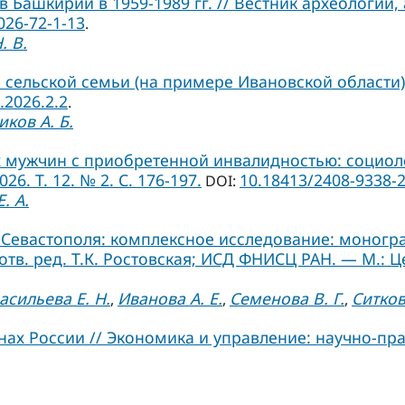
Башкирии в 1959-1989 гг. // Вестник археологии,
026-72-1-13
.
. В.
сельской семьи (на примере Ивановской области)
.2026.2.2
.
ков А. Б.
мужчин с приобретенной инвалидностью: социоло
6. Т. 12. № 2. С. 176-197.
10.18413/2408-9338-2
DOI:
. А.
евастополя: комплексное исследование: монографи
 отв. ред. Т.К. Ростовская; ИСД ФНИСЦ РАН. — М.: Ц
асильева Е. Н.
Иванова А. Е.
Семенова В. Г.
Ситков
,
,
,
х России // Экономика и управление: научно-практ