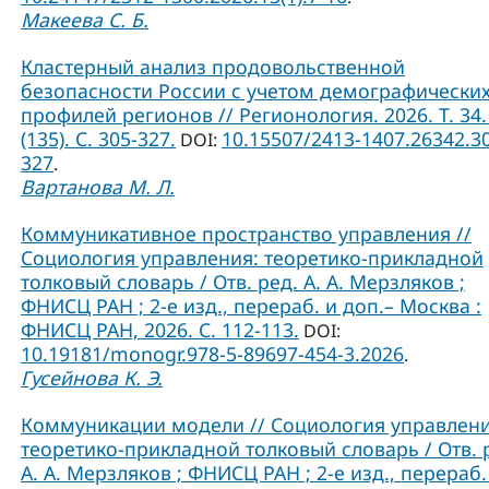
Макеева С. Б.
Кластерный анализ продовольственной
безопасности России с учетом демографически
профилей регионов // Регионология. 2026. Т. 34.
(135). С. 305-327.
10.15507/2413-1407.26342.3
DOI:
327
.
Вартанова М. Л.
Коммуникативное пространство управления //
Социология управления: теоретико-прикладной
толковый словарь / Отв. ред. А. А. Мерзляков ;
ФНИСЦ РАН ; 2-е изд., перераб. и доп.– Москва :
ФНИСЦ РАН, 2026. С. 112-113.
DOI:
10.19181/monogr.978-5-89697-454-3.2026
.
Гусейнова К. Э.
Коммуникации модели // Социология управлени
теоретико-прикладной толковый словарь / Отв. 
А. А. Мерзляков ; ФНИСЦ РАН ; 2-е изд., перераб.