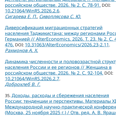
российском обществе. 2026. № 2. С. 78-91.
DOI:
10.21064/WinRS.2026.2.6
.
Сигарева Е. П.
Сивоплясова С. Ю.
,
Диверсификация миграционных стратегий
населения Таджикистана: между регионами Рос
Германией // AlterEconomics. 2026. Т. 23. № 2. С. 
476.
10.31063/AlterEconomics/2026.23-2.11
DOI:
.
Рахмонов А. Х.
Динамика численности и половозрастной струк
населения России и ее регионов // Женщина в
российском обществе. 2026. № 2. С. 92-104.
DOI:
10.21064/WinRS.2026.2.7
.
Доброхлеб В. Г.
Доходы, расходы и сбережения населения
35.
России: тенденции и перспективы. Материалы X
Международной научно-практической конфере
(Москва, 25 ноября 2025 г.) / Отв. ред. А. В. Яраш