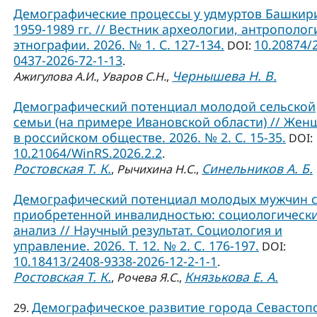
Демографические процессы у удмуртов Башкир
1959-1989 гг. // Вестник археологии, антрополог
этнографии. 2026. № 1. С. 127-134.
10.20874/
DOI:
0437-2026-72-1-13
.
Чернышева Н. В.
Ажигулова А.И.
,
Уваров С.Н.
,
Демографический потенциал молодой сельской
семьи (на примере Ивановской области) // Жен
в российском обществе. 2026. № 2. С. 15-35.
DOI:
10.21064/WinRS.2026.2.2
.
Ростовская Т. К.
Синельников А. Б.
,
Рычихина Н.С.
,
Демографический потенциал молодых мужчин 
приобретенной инвалидностью: социологическ
анализ // Научный результат. Социология и
управление. 2026. Т. 12. № 2. С. 176-197.
DOI:
10.18413/2408-9338-2026-12-2-1-1
.
Ростовская Т. К.
Князькова Е. А.
,
Рочева Я.С.
,
Демографическое развитие города Севастоп
29.