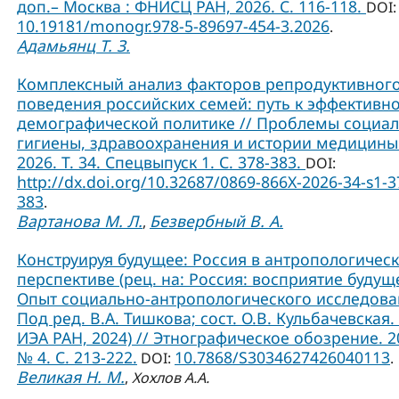
доп.– Москва : ФНИСЦ РАН, 2026. С. 116-118.
DOI:
10.19181/monogr.978-5-89697-454-3.2026
.
Адамьянц Т. З.
Комплексный анализ факторов репродуктивног
поведения российских семей: путь к эффективн
демографической политике // Проблемы социа
гигиены, здравоохранения и истории медицины
2026. Т. 34. Спецвыпуск 1. С. 378-383.
DOI:
http://dx.doi.org/10.32687/0869-866X-2026-34-s1-3
383
.
Вартанова М. Л.
Безвербный В. А.
,
Конструируя будущее: Россия в антропологичес
перспективе (рец. на: Россия: восприятие будущ
Опыт социально-антропологического исследова
Под ред. В.А. Тишкова; сост. О.В. Кульбачевская. 
ИЭА РАН, 2024) // Этнографическое обозрение. 2
№ 4. С. 213-222.
10.7868/S3034627426040113
DOI:
.
Великая Н. М.
,
Хохлов А.А.