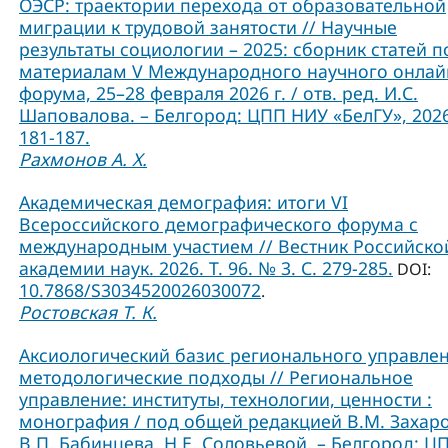
ОЭСР: траектории перехода от образовательной
миграции к трудовой занятости // Научные
результаты социологии – 2025: сборник статей п
материалам V Международного научного онлай
форума, 25–28 февраля 2026 г. / отв. ред. И.С.
Шаповалова. – Белгород: ЦПП НИУ «БелГУ», 2026
181-187.
Рахмонов А. Х.
Академическая демография: итоги VI
Всероссийского демографического форума с
международным участием // Вестник Российско
академии наук. 2026. Т. 96. № 3. С. 279-285.
DOI:
10.7868/S3034520026030072
.
Ростовская Т. К.
Аксиологический базис регионального управлен
методологические подходы // Региональное
управление: институты, технологии, ценности :
монография / под общей редакцией В.М. Захаро
В.П. Бабинцева, Н.Е. Соловьевой. – Белгород: Ц