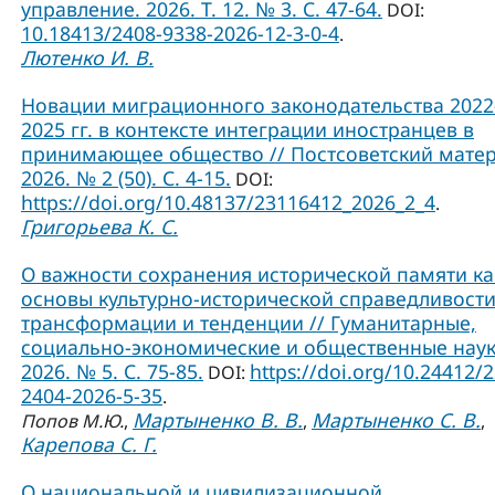
управление. 2026. Т. 12. № 3. С. 47-64.
DOI:
10.18413/2408-9338-2026-12-3-0-4
.
Лютенко И. В.
Новации миграционного законодательства 2022
2025 гг. в контексте интеграции иностранцев в
принимающее общество // Постсоветский матер
2026. № 2 (50). С. 4-15.
DOI:
https://doi.org/10.48137/23116412_2026_2_4
.
Григорьева К. С.
О важности сохранения исторической памяти ка
основы культурно-исторической справедливости
трансформации и тенденции // Гуманитарные,
социально-экономические и общественные наук
2026. № 5. С. 75-85.
https://doi.org/10.24412/
DOI:
2404-2026-5-35
.
Мартыненко В. В.
Мартыненко С. В.
Попов М.Ю.
,
,
,
Карепова С. Г.
О национальной и цивилизационной