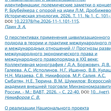
идентификации: полемические заметки о конце
Р. Брубейкера с опорой на идеи Л.М. Дробижево
Историческая этнология. 2026. Т. 11. № 1. С. 101–
10.22378/he.2026-11-1.101-115
DOI:
.
Паин Э. А.
О перспективах применения цивилизационного
подхода в теории и практике международного 
и международных отношений // Прогнозы разв
международного экономического права и
международного правопорядка в XXI веке:
Коллективная монография / Д.А. Боржович, Д.В.
Галеева, А.С. Исполинов, Н.Г. Ищенко, В.В. Куда
Н.Н. Мазаева, С.В. Никифоров, М.Р. Салия, А.С.
Смбатян, Н.Е. Тюрина, В.М. Шумилов; Всероссий
академия внешней торговли Минэкономразвит
России. - М.: ВАВТ, 2026. – С. 22-40.
10...(нет)
DOI:
.
Никифоров С. В.
О реализации Национального проекта