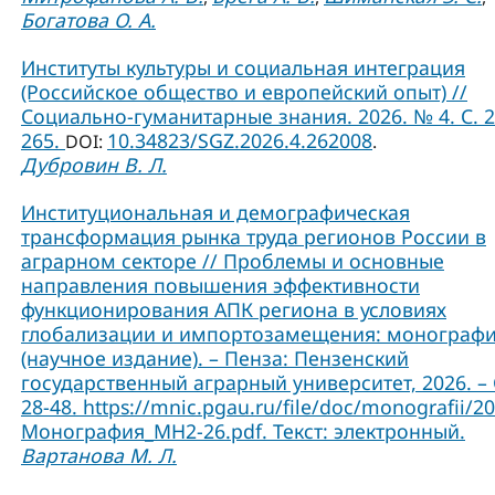
Богатова О. А.
Институты культуры и социальная интеграция
(Российское общество и европейский опыт) //
Социально-гуманитарные знания. 2026. № 4. С. 2
265.
10.34823/SGZ.2026.4.262008
DOI:
.
Дубровин В. Л.
Институциональная и демографическая
трансформация рынка труда регионов России в
аграрном секторе // Проблемы и основные
направления повышения эффективности
функционирования АПК региона в условиях
глобализации и импортозамещения: монограф
(научное издание). – Пенза: Пензенский
государственный аграрный университет, 2026. – 
28-48. https://mnic.pgau.ru/file/doc/monografii/2
Монография_МН2-26.pdf. Текст: электронный.
Вартанова М. Л.