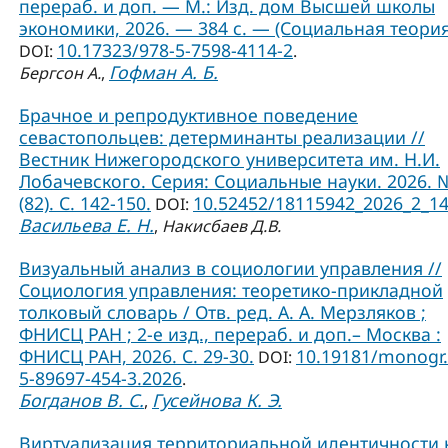
перераб. и доп. — М.: Изд. дом Высшей школы
экономики, 2026. — 384 с. — (Социальная теория
10.17323/978-5-7598-4114-2
DOI:
.
Гофман А. Б.
Бергсон А.
,
Брачное и репродуктивное поведение
севастопольцев: детерминанты реализации //
Вестник Нижегородского университета им. Н.И.
Лобачевского. Серия: Социальные науки. 2026. 
(82). С. 142-150.
10.52452/18115942_2026_2_1
DOI:
Васильева Е. Н.
,
Накисбаев Д.В.
Визуальный анализ в социологии управления //
Социология управления: теоретико-прикладной
толковый словарь / Отв. ред. А. А. Мерзляков ;
ФНИСЦ РАН ; 2-е изд., перераб. и доп.– Москва :
ФНИСЦ РАН, 2026. С. 29-30.
10.19181/monogr.
DOI:
5-89697-454-3.2026
.
Богданов В. С.
Гусейнова К. Э.
,
Виртуализация территориальной идентичности 