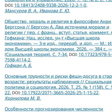
10.18413/2408-9338-2026-12-2-1-0
DOI:
.
Мансуров В. А.
Иванова Е. Ю.
,
Общество, мораль и религия в философии Анри
Бергсона // Бергсон А. Два источника морали и
религии / пер. с франц., вступ. статья, коммент. А
Гофмана; Нац. исслед. ун-т «Высшая школа
экономики». — 3-е изд., перераб. и доп. — М.: И
дом Высшей школы экономики, 2026. — 384 с. 
(Социальная теория). C. 7-34.
10.17323/978-5-
DOI:
7598-4114-2
.
Гофман А. Б.
Основные трудности и риски фешн-досуга в ст
возрасте: результаты наблюдения // Социальная
политика и социология. 2026. Т. 25. № 1 (158). С. 
22.
10.17922/2071-3665-2026-25-1-15-22
DOI:
.
Корнилова М. В.
Особенности прогнозирования численности