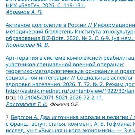
НИУ «БелГУ», 2026. С. 119-131.
Абрамов А. П.
Активное долголетие в России // Информационн
методический бюллетень Института этнокультур
образования BiZ-Bote. 2026. № 2. С. 6-9. (на нем. 
Корнилова М. В.
Арт-терапия в системе комплексной реабилита
участников специальной военной операции:
теоретико-методологические основания и практ
социальной интеграции // Социальные аспекты
здоровья населения. 2026. Т. 72. № 2. Режим дос
http://vestnik.mednet.ru/content/view/1922/30/lan
10.21045/2071-5021-2026-72-2-11
DOI:
.
Ростовская Т. К.
,
Фомина О.Е.
Бергсон А. Два источника морали и религии / 
7.
с франц., вступ. статья, коммент. А. Б. Гофмана; 
исслед. ун-т «Высшая школа экономики». — 3-е и