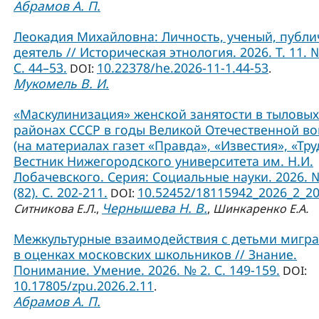
Абрамов А. П.
Леокадия Михайловна: Личность, ученый, публ
деятель // Историческая этнология. 2026. Т. 11. №
С. 44–53.
10.22378/he.2026-11-1.44-53
DOI:
.
Мукомель В. И.
«Маскулинизация» женской занятости в тыловых
районах СССР в годы Великой Отечественной в
(на материалах газет «Правда», «Известия», «Труд
Вестник Нижегородского университета им. Н.И.
Лобачевского. Серия: Социальные науки. 2026. 
(82). С. 202-211.
10.52452/18115942_2026_2_2
DOI:
Чернышева Н. В.
Ситникова Е.Л.
,
,
Шинкаренко Е.А.
Межкультурные взаимодействия с детьми мигр
в оценках московских школьников // Знание.
Понимание. Умение. 2026. № 2. С. 149-159.
DOI:
10.17805/zpu.2026.2.11
.
Абрамов А. П.