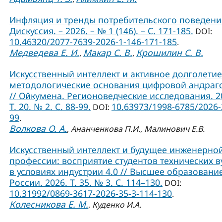
Инфляция и тренды потребительского поведения
Дискуссия. – 2026. – № 1 (146). – С. 171-185.
DOI:
10.46320/2077-7639-2026-1-146-171-185
.
Медведева Е. И.
Макар С. В.
Крошилин С. В.
,
,
Искусственный интеллект и активное долголетие
методологические основания цифровой андраг
// Ойкумена. Регионоведческие исследования. 2
Т. 20. № 2. С. 88-99.
10.63973/1998-6785/2026-
DOI:
99
.
Волкова О. А.
,
Ананченкова П.И.
,
Малинович Е.В.
Искусственный интеллект и будущее инженерно
профессии: восприятие студентов технических в
в условиях индустрии 4.0 // Высшее образовани
России. 2026. Т. 35. № 3. С. 114–130.
DOI:
10.31992/0869-3617-2026-35-3-114-130
.
Колесникова Е. М.
,
Куденко И.А.