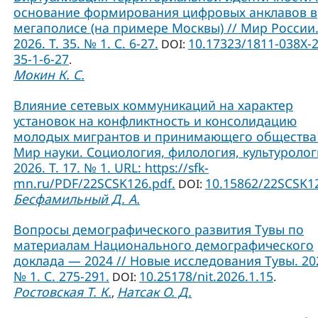
основание формирования цифровых анклавов в
мегаполисе (на примере Москвы) // Мир России
2026. Т. 35. № 1. С. 6-27.
10.17323/1811-038Х-
DOI:
35-1-6-27
.
Мокин К. С.
Влияние сетевых коммуникаций на характер
установок на конфликтность и консолидацию
молодых мигрантов и принимающего общества 
Мир науки. Социология, филология, культуролог
2026. Т. 17. № 1. URL: https://sfk-
mn.ru/PDF/22SCSK126.pdf.
10.15862/22SCSK1
DOI:
Бесфамильный Д. А.
Вопросы демографического развития Тувы по
материалам Национального демографического
доклада — 2024 // Новые исследования Тувы. 20
№ 1. С. 275-291.
10.25178/nit.2026.1.15
DOI:
.
Ростовская Т. К.
Натсак О. Д.
,