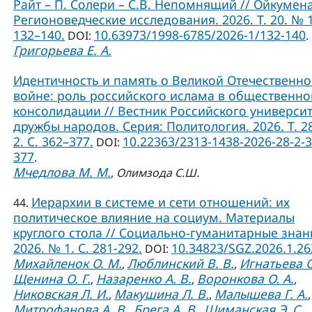
Райт – П. Солери – С.В. Непомнящий // Ойкумена
Регионоведческие исследования. 2026. Т. 20. № 1
132–140.
10.63973/1998-6785/2026-1/132-140
DOI:
.
Григорьева Е. А.
Идентичность и память о Великой Отечественн
войне: роль российского ислама в общественно
консолидации // Вестник Российского универси
дружбы народов. Серия: Политология. 2026. Т. 2
2. С. 362–377.
10.22363/2313-1438-2026-28-2-3
DOI:
377
.
Мчедлова М. М.
,
Олимзода С.Ш.
Иерархии в системе и сети отношений: их
44.
политическое влияние на социум. Материалы
круглого стола // Социально-гуманитарные знан
2026. № 1. С. 281-292.
10.34823/SGZ.2026.1.2
DOI:
Михайленок О. М.
Люблинский В. В.
Игнатьева О
,
,
Щенина О. Г.
Назаренко А. В.
Воронкова О. А.
,
,
,
Никовская Л. И.
Макушина Л. В.
Малышева Г. А.
,
,
,
Митрофанова А. В.
Брега А. В.
Шиманская Э. С.
,
,
,