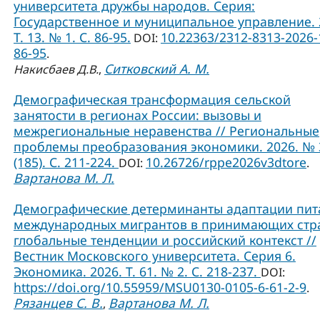
университета дружбы народов. Серия:
Государственное и муниципальное управление. 
Т. 13. № 1. C. 86-95.
10.22363/2312-8313-2026-
DOI:
86-95
.
Ситковский А. М.
Накисбаев Д.В.
,
Демографическая трансформация сельской
занятости в регионах России: вызовы и
межрегиональные неравенства // Региональные
проблемы преобразования экономики. 2026. № 
(185). С. 211-224.
10.26726/rppe2026v3dtore
DOI:
.
Вартанова М. Л.
Демографические детерминанты адаптации пит
международных мигрантов в принимающих стр
глобальные тенденции и российский контекст //
Вестник Московского университета. Серия 6.
Экономика. 2026. Т. 61. № 2. С. 218-237.
DOI:
https://doi.org/10.55959/MSU0130-0105-6-61-2-9
.
Рязанцев С. В.
Вартанова М. Л.
,