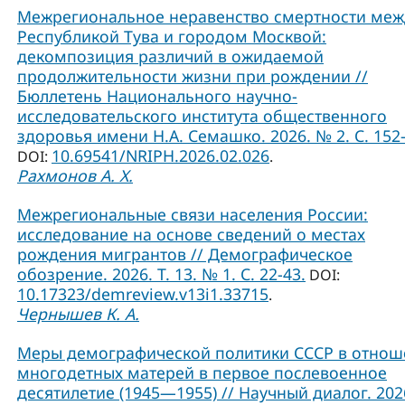
Межрегиональное неравенство смертности меж
Республикой Тува и городом Москвой:
декомпозиция различий в ожидаемой
продолжительности жизни при рождении //
Бюллетень Национального научно-
исследовательского института общественного
здоровья имени Н.А. Семашко. 2026. № 2. С. 152-
10.69541/NRIPH.2026.02.026
DOI:
.
Рахмонов А. Х.
Межрегиональные связи населения России:
исследование на основе сведений о местах
рождения мигрантов // Демографическое
обозрение. 2026. Т. 13. № 1. С. 22-43.
DOI:
10.17323/demreview.v13i1.33715
.
Чернышев К. А.
Меры демографической политики СССР в отно
многодетных матерей в первое послевоенное
десятилетие (1945—1955) // Научный диалог. 2026