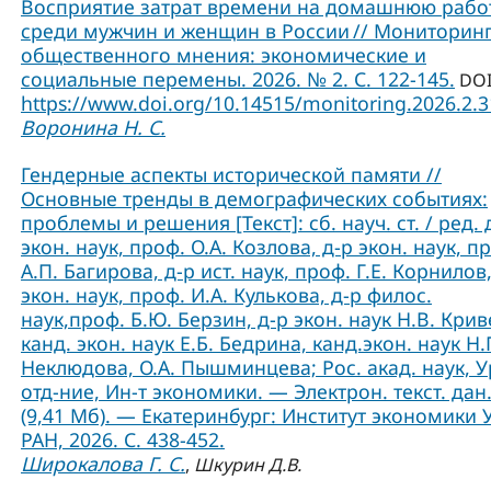
Восприятие затрат времени на домашнюю рабо
среди мужчин и женщин в России // Мониторин
общественного мнения: экономические и
социальные перемены. 2026. № 2. С. 122-145.
DOI
https://www.doi.org/10.14515/monitoring.2026.2.
Воронина Н. С.
Гендерные аспекты исторической памяти //
Основные тренды в демографических событиях:
проблемы и решения [Текст]: сб. науч. ст. / ред. 
экон. наук, проф. О.А. Козлова, д-р экон. наук, п
А.П. Багирова, д-р ист. наук, проф. Г.Е. Корнилов,
экон. наук, проф. И.А. Кулькова, д-р филос.
наук,проф. Б.Ю. Берзин, д-р экон. наук Н.В. Крив
канд. экон. наук Е.Б. Бедрина, канд.экон. наук Н.
Неклюдова, О.А. Пышминцева; Рос. акад. наук, У
отд-ние, Ин-т экономики. — Электрон. текст. дан
(9,41 Мб). — Екатеринбург: Институт экономики 
РАН, 2026. С. 438-452.
Широкалова Г. С.
,
Шкурин Д.В.