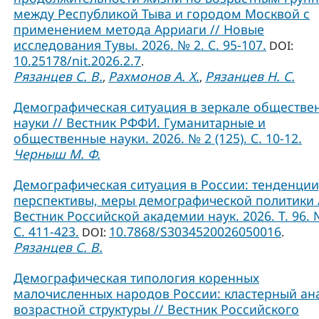
между Республикой Тыва и городом Москвой с
применением метода Арриаги // Новые
исследования Тувы. 2026. № 2. С. 95-107.
DOI:
10.25178/nit.2026.2.7
.
Рязанцев С. В.
Рахмонов А. Х.
Рязанцев Н. С.
,
,
Демографическая ситуация в зеркале обществе
науки // Вестник РФФИ. Гуманитарные и
общественные науки. 2026. № 2 (125). С. 10-12.
Черныш М. Ф.
Демографическая ситуация в России: тенденции
перспективы, меры демографической политики 
Вестник Российской академии наук. 2026. Т. 96. 
С. 411-423.
10.7868/S3034520026050016
DOI:
.
Рязанцев С. В.
Демографическая типология коренных
малочисленных народов России: кластерный ан
возрастной структуры // Вестник Российского