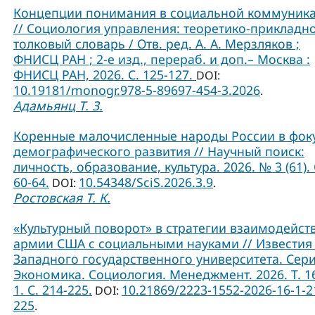
Концепции понимания в социальной коммуник
// Социология управления: теоретико-прикладн
толковый словарь / Отв. ред. А. А. Мерзляков ;
ФНИСЦ РАН ; 2-е изд., перераб. и доп.– Москва :
ФНИСЦ РАН, 2026. С. 125-127.
DOI:
10.19181/monogr.978-5-89697-454-3.2026
.
Адамьянц Т. З.
Коренные малочисленные народы России в фок
демографического развития // Научный поиск:
личность, образование, культура. 2026. № 3 (61). 
60-64.
10.54348/SciS.2026.3.9
DOI:
.
Ростовская Т. К.
«Культурный поворот» в стратегии взаимодейст
армии США с социальными науками // Известия
Западного государственного университета. Сери
Экономика. Социология. Менеджмент. 2026. Т. 1
1. С. 214-225.
10.21869/2223-1552-2026-16-1-2
DOI:
225
.