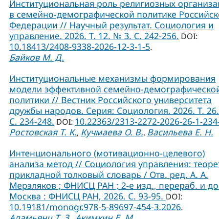
Институциональная роль религиозных организ
в семейно-демографической политике Российс
Федерации // Научный результат. Социология и
управление. 2026. Т. 12. № 3. С. 242-256.
DOI:
10.18413/2408-9338-2026-12-3-1-5
.
Байков М. Д.
Институциональные механизмы формирования
модели эффективной семейно-демографическо
политики // Вестник Российского университета
дружбы народов. Серия: Социология. 2026. Т. 26.
C. 234-248.
10.22363/2313-2272-2026-26-1-234
DOI:
Ростовская Т. К.
Кучмаева О. В.
Васильева Е. Н.
,
,
Интенционального (мотивационно-целевого)
анализа метод // Социология управления: теоре
прикладной толковый словарь / Отв. ред. А. А.
Мерзляков ; ФНИСЦ РАН ; 2-е изд., перераб. и до
Москва : ФНИСЦ РАН, 2026. С. 93-95.
DOI:
10.19181/monogr.978-5-89697-454-3.2026
.
Адамьянц Т. З.
Акимкин Е. М.
,