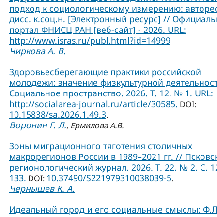
подход к социологическому измерению: авторе
дисс. к.соц.н. [Электронный ресурс] // Официал
портал ФНИСЦ РАН [веб-сайт] - 2026. URL:
http://www.isras.ru/publ.html?id=14999
Чиркова А. В.
Здоровьесберегающие практики российской
молодежи: значение физкультурной деятельност
Социальное пространство. 2026. Т. 12. № 1. URL:
http://socialarea-journal.ru/article/30585.
DOI:
10.15838/sa.2026.1.49.3
.
Воронин Г. Л.
,
Ермилова А.В.
Зоны миграционного тяготения столичных
макрорегионов России в 1989–2021 гг. // Псковс
регионологический журнал. 2026. Т. 22. № 2. С. 1
133.
10.37490/S221979310038039-5
DOI:
.
Чернышев К. А.
Идеальный город и его социальные смыслы: Ф.Л