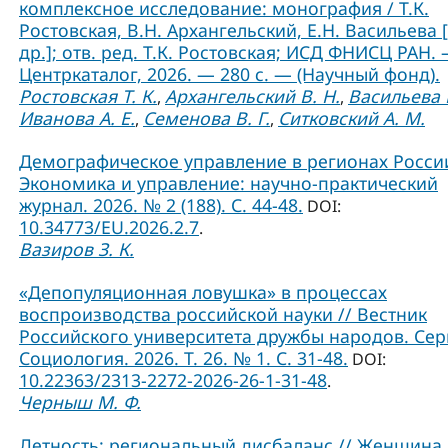
комплексное исследование: монография / Т.К.
Ростовская, В.Н. Архангельский, Е.Н. Васильева 
др.]; отв. ред. Т.К. Ростовская; ИСД ФНИСЦ РАН. 
Центркаталог, 2026. — 280 с. — (Научный фонд).
Ростовская Т. К.
Архангельский В. Н.
Васильева Е
,
,
Иванова А. Е.
Семенова В. Г.
Ситковский А. М.
,
,
Демографическое управление в регионах России
Экономика и управление: научно-практический
журнал. 2026. № 2 (188). С. 44-48.
DOI:
10.34773/EU.2026.2.7
.
Вазиров З. К.
«Депопуляционная ловушка» в процессах
воспроизводства российской науки // Вестник
Российского университета дружбы народов. Сер
Социология. 2026. Т. 26. № 1. C. 31-48.
DOI:
10.22363/2313-2272-2026-26-1-31-48
.
Черныш М. Ф.
Детность: региональный дисбаланс // Женщина 