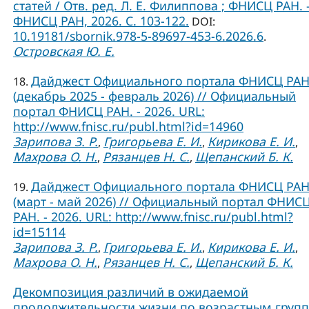
статей / Отв. ред. Л. Е. Филиппова ; ФНИСЦ РАН. –
ФНИСЦ РАН, 2026. C. 103-122.
DOI:
10.19181/sbornik.978-5-89697-453-6.2026.6
.
Островская Ю. Е.
Дайджест Официального портала ФНИСЦ РА
18.
(декабрь 2025 - февраль 2026) // Официальный
портал ФНИСЦ РАН. - 2026. URL:
http://www.fnisc.ru/publ.html?id=14960
Зарипова З. Р.
Григорьева Е. И.
Кирикова Е. И.
,
,
,
Махрова О. Н.
Рязанцев Н. С.
Щепанский Б. К.
,
,
Дайджест Официального портала ФНИСЦ РА
19.
(март - май 2026) // Официальный портал ФНИС
РАН. - 2026. URL: http://www.fnisc.ru/publ.html?
id=15114
Зарипова З. Р.
Григорьева Е. И.
Кирикова Е. И.
,
,
,
Махрова О. Н.
Рязанцев Н. С.
Щепанский Б. К.
,
,
Декомпозиция различий в ожидаемой
продолжительности жизни по возрастным груп