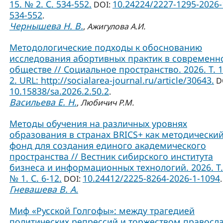
15. № 2. С. 534-552.
10.24224/2227-1295-2026-
DOI:
534-552
.
Чернышева Н. В.
,
Ажигулова А.И.
Методологические подходы к обоснованию
исследования абортивных практик в современ
обществе // Социальное пространство. 2026. Т. 
2. URL: http://socialarea-journal.ru/article/30643.
D
10.15838/sa.2026.2.50.2
.
Васильева Е. Н.
,
Любичич Р.М.
Методы обучения на различных уровнях
образования в странах BRICS+ как методически
фонд для создания единого академического
пространства // Вестник сибирского института
бизнеса и информационных технологий. 2026. Т.
№ 1. С. 6-12.
10.24412/2225-8264-2026-1-1094
DOI:
.
Гневашева В. А.
Миф «Русской Голгофы»: между трагедией
политических репрессий и торжеством правосл