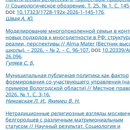
// Социологическое обозрение. Т. 25. № 1. С. 145
10.17323/1728-192x-2026-1-145-176
DOI:
.
Швая А. Ю.
Моделирование многопоколенной семьи в конт
новых подходов к многодетности в РФ: структур
реалии, перспективы // Alma Mater (Вестник вы
школы). – 2026. – № 2. – С. 96-107.
10.20339/A
DOI:
26.096
.
Гуляев С. Б.
Муниципальная публичная политика как фактор
формирования со-участвующего управления (на
примере Вологодской области) // Местное прав
2026. № 1. С. 3-16.
Никовская Л. И.
Якимец В. Н.
,
Нетрадиционные религиозные взгляды москвич
белгородцев с различным матримониальным
статусом // Научный результат. Социология и