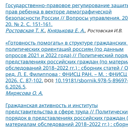
Государственно-правовое регулирование защит
прав ребенка в векторе демографической
безопасности России // Вопросы управления. 202
20. № 2. С. 151-161.
Ростовская Т. К.
Князькова Е. А.
,
,
Ростовская И.В.
«Готовность помогать» в структуре гражданских
политических ориентаций россиян (по данным
опросов 2021 и 2022 года) // Политический поря
представлениях российских граждан (по матер
обследований 2018–2022 гг.) : сборник статей / О
ред. Л. Е. Филиппова ; ФНИСЦ РАН. – М. : ФНИСЦ
2026. C. 87-102.
10.19181/sbornik.978-5-89697
DOI:
6.2026.5
.
Мирясова О. А.
Гражданская активность и институты
представительства в сфере труда // Политическ
порядок в представлениях российских граждан 
материалам обследований 2018–2022 гг.) : сбор