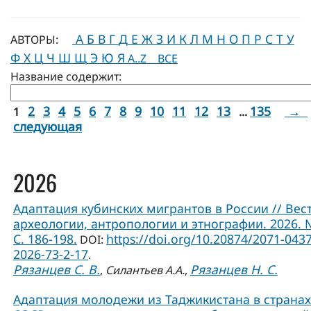
А
Б
В
Г
Д
Е
Ж
З
И
К
Л
М
Н
О
П
Р
С
Т
У
АВТОРЫ:
Ф
Х
Ц
Ч
Ш
Щ
Э
Ю
Я
A..Z
ВСЕ
Название содержит:
2
3
4
5
6
7
8
9
10
11
12
13
135
→
1
...
следующая
2026
Адаптация кубинских мигрантов в России // Вес
археологии, антропологии и этнографии. 2026. 
С. 186-198.
https://doi.org/10.20874/2071-0437
DOI:
2026-73-2-17
.
Рязанцев С. В.
Рязанцев Н. С.
,
Силантьев А.А.
,
Адаптация молодежи из Таджикистана в странах