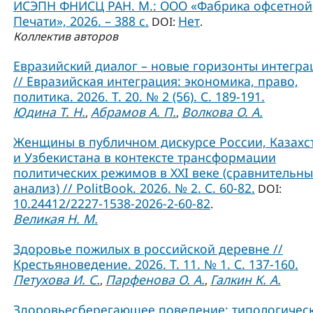
ИСЭПН ФНИСЦ РАН. М.: ООО «Фабрика офсетной
Печати», 2026. – 388 с.
Нет
DOI:
.
Коллектив авторов
Евразийский диалог – новые горизонты интегра
// Евразийская интеграция: экономика, право,
политика. 2026. Т. 20. № 2 (56). С. 189-191.
Юдина Т. Н.
Абрамов А. П.
Волкова О. А.
,
,
Женщины в публичном дискурсе России, Казахс
и Узбекистана в контексте трансформации
политических режимов в XXI веке (сравнительн
анализ) // PolitBook. 2026. № 2. С. 60-82.
DOI:
10.24412/2227-1538-2026-2-60-82
.
Великая Н. М.
Здоровье пожилых в российской деревне //
Крестьяноведение. 2026. Т. 11. № 1. С. 137-160.
Петухова И. С.
Парфенова О. А.
Галкин К. А.
,
,
Здоровьесберегающее поведение: типологичес