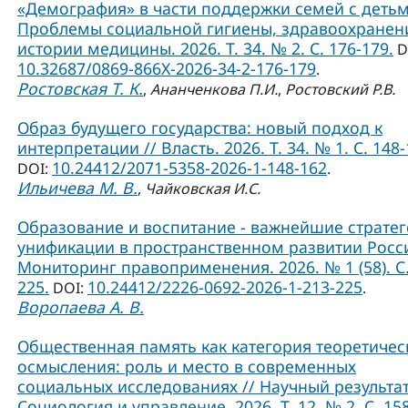
«Демография» в части поддержки семей с детьм
Проблемы социальной гигиены, здравоохранен
истории медицины. 2026. Т. 34. № 2. С. 176-179.
D
10.32687/0869-866X-2026-34-2-176-179
.
Ростовская Т. К.
,
Ананченкова П.И.
,
Ростовский Р.В.
Образ будущего государства: новый подход к
интерпретации // Власть. 2026. Т. 34. № 1. С. 148-
10.24412/2071-5358-2026-1-148-162
DOI:
.
Ильичева М. В.
,
Чайковская И.С.
Образование и воспитание - важнейшие страте
унификации в пространственном развитии Росси
Мониторинг правоприменения. 2026. № 1 (58). С.
225.
10.24412/2226-0692-2026-1-213-225
DOI:
.
Воропаева А. В.
Общественная память как категория теоретичес
осмысления: роль и место в современных
социальных исследованиях // Научный результат
Социология и управление. 2026. Т. 12. № 2. С. 15