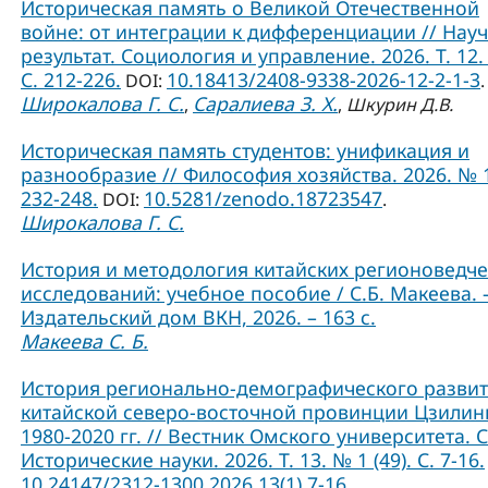
Историческая память о Великой Отечественной
войне: от интеграции к дифференциации // Нау
результат. Социология и управление. 2026. Т. 12.
С. 212-226.
10.18413/2408-9338-2026-12-2-1-3
DOI:
.
Широкалова Г. С.
Саралиева З. Х.
,
,
Шкурин Д.В.
Историческая память студентов: унификация и
разнообразие // Философия хозяйства. 2026. № 1
232-248.
10.5281/zenodo.18723547
DOI:
.
Широкалова Г. С.
История и методология китайских регионоведче
исследований: учебное пособие / С.Б. Макеева. –
Издательский дом ВКН, 2026. – 163 с.
Макеева С. Б.
История регионально-демографического разви
китайской северо-восточной провинции Цзилин
1980-2020 гг. // Вестник Омского университета. 
Исторические науки. 2026. Т. 13. № 1 (49). С. 7-16.
10.24147/2312-1300.2026.13(1).7-16
.