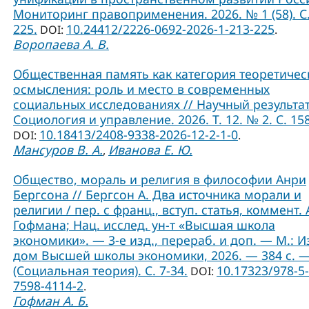
Мониторинг правоприменения. 2026. № 1 (58). С.
225.
10.24412/2226-0692-2026-1-213-225
DOI:
.
Воропаева А. В.
Общественная память как категория теоретичес
осмысления: роль и место в современных
социальных исследованиях // Научный результат
Социология и управление. 2026. Т. 12. № 2. С. 15
10.18413/2408-9338-2026-12-2-1-0
DOI:
.
Мансуров В. А.
Иванова Е. Ю.
,
Общество, мораль и религия в философии Анри
Бергсона // Бергсон А. Два источника морали и
религии / пер. с франц., вступ. статья, коммент. А
Гофмана; Нац. исслед. ун-т «Высшая школа
экономики». — 3-е изд., перераб. и доп. — М.: И
дом Высшей школы экономики, 2026. — 384 с. 
(Социальная теория). C. 7-34.
10.17323/978-5-
DOI:
7598-4114-2
.
Гофман А. Б.