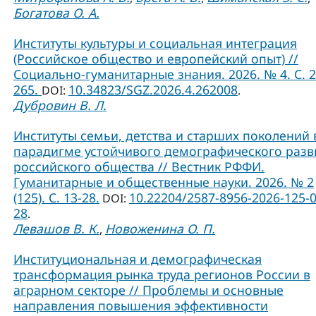
Богатова О. А.
Институты культуры и социальная интеграция
(Российское общество и европейский опыт) //
Социально-гуманитарные знания. 2026. № 4. С. 2
265.
10.34823/SGZ.2026.4.262008
DOI:
.
Дубровин В. Л.
Институты семьи, детства и старших поколений 
парадигме устойчивого демографического разв
российского общества // Вестник РФФИ.
Гуманитарные и общественные науки. 2026. № 2
(125). С. 13-28.
10.22204/2587-8956-2026-125-0
DOI:
28
.
Левашов В. К.
Новоженина О. П.
,
Институциональная и демографическая
трансформация рынка труда регионов России в
аграрном секторе // Проблемы и основные
направления повышения эффективности