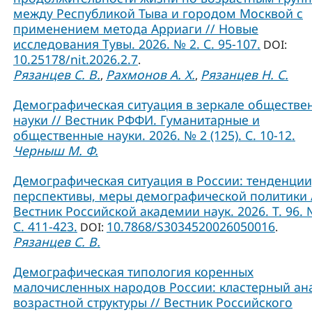
между Республикой Тыва и городом Москвой с
применением метода Арриаги // Новые
исследования Тувы. 2026. № 2. С. 95-107.
DOI:
10.25178/nit.2026.2.7
.
Рязанцев С. В.
Рахмонов А. Х.
Рязанцев Н. С.
,
,
Демографическая ситуация в зеркале обществе
науки // Вестник РФФИ. Гуманитарные и
общественные науки. 2026. № 2 (125). С. 10-12.
Черныш М. Ф.
Демографическая ситуация в России: тенденции
перспективы, меры демографической политики 
Вестник Российской академии наук. 2026. Т. 96. 
С. 411-423.
10.7868/S3034520026050016
DOI:
.
Рязанцев С. В.
Демографическая типология коренных
малочисленных народов России: кластерный ан
возрастной структуры // Вестник Российского