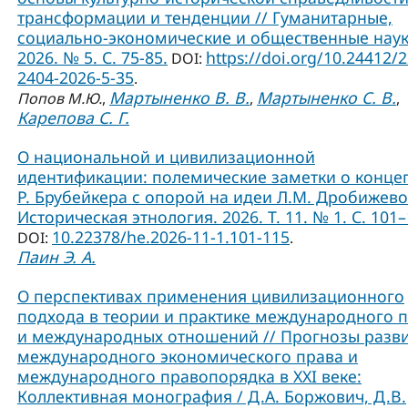
трансформации и тенденции // Гуманитарные,
социально-экономические и общественные наук
2026. № 5. С. 75-85.
https://doi.org/10.24412/
DOI:
2404-2026-5-35
.
Мартыненко В. В.
Мартыненко С. В.
Попов М.Ю.
,
,
,
Карепова С. Г.
О национальной и цивилизационной
идентификации: полемические заметки о конце
Р. Брубейкера с опорой на идеи Л.М. Дробижево
Историческая этнология. 2026. Т. 11. № 1. С. 101–
10.22378/he.2026-11-1.101-115
DOI:
.
Паин Э. А.
О перспективах применения цивилизационного
подхода в теории и практике международного 
и международных отношений // Прогнозы разв
международного экономического права и
международного правопорядка в XXI веке:
Коллективная монография / Д.А. Боржович, Д.В.