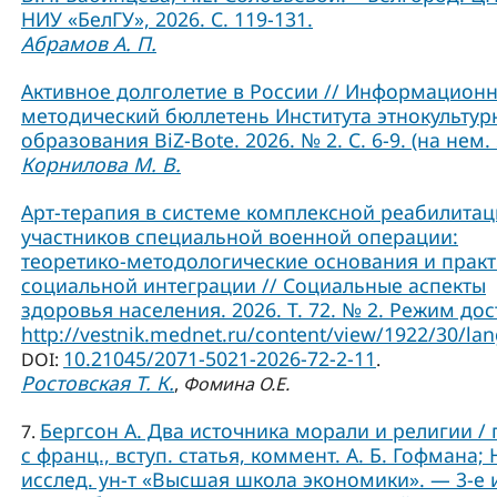
НИУ «БелГУ», 2026. С. 119-131.
Абрамов А. П.
Активное долголетие в России // Информационн
методический бюллетень Института этнокультур
образования BiZ-Bote. 2026. № 2. С. 6-9. (на нем. 
Корнилова М. В.
Арт-терапия в системе комплексной реабилита
участников специальной военной операции:
теоретико-методологические основания и практ
социальной интеграции // Социальные аспекты
здоровья населения. 2026. Т. 72. № 2. Режим дос
http://vestnik.mednet.ru/content/view/1922/30/lan
10.21045/2071-5021-2026-72-2-11
DOI:
.
Ростовская Т. К.
,
Фомина О.Е.
Бергсон А. Два источника морали и религии / 
7.
с франц., вступ. статья, коммент. А. Б. Гофмана; 
исслед. ун-т «Высшая школа экономики». — 3-е и