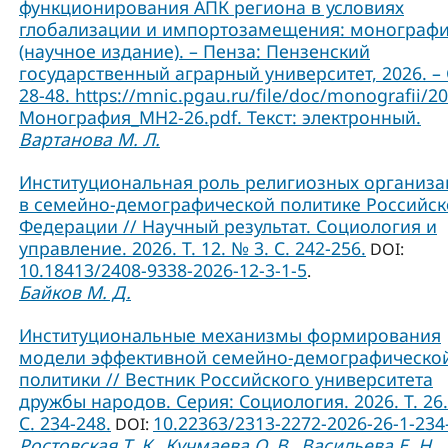
функционирования АПК региона в условиях
глобализации и импортозамещения: монограф
(научное издание). – Пенза: Пензенский
государственный аграрный университет, 2026. – 
28-48. https://mnic.pgau.ru/file/doc/monografii/2
Монография_МН2-26.pdf. Текст: электронный.
Вартанова М. Л.
Институциональная роль религиозных организ
в семейно-демографической политике Российс
Федерации // Научный результат. Социология и
управление. 2026. Т. 12. № 3. С. 242-256.
DOI:
10.18413/2408-9338-2026-12-3-1-5
.
Байков М. Д.
Институциональные механизмы формирования
модели эффективной семейно-демографическо
политики // Вестник Российского университета
дружбы народов. Серия: Социология. 2026. Т. 26.
C. 234-248.
10.22363/2313-2272-2026-26-1-234
DOI:
Ростовская Т. К.
Кучмаева О. В.
Васильева Е. Н.
,
,