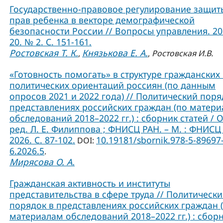
Государственно-правовое регулирование защит
прав ребенка в векторе демографической
безопасности России // Вопросы управления. 202
20. № 2. С. 151-161.
Ростовская Т. К.
Князькова Е. А.
,
,
Ростовская И.В.
«Готовность помогать» в структуре гражданских
политических ориентаций россиян (по данным
опросов 2021 и 2022 года) // Политический поря
представлениях российских граждан (по матер
обследований 2018–2022 гг.) : сборник статей / О
ред. Л. Е. Филиппова ; ФНИСЦ РАН. – М. : ФНИСЦ
2026. C. 87-102.
10.19181/sbornik.978-5-89697
DOI:
6.2026.5
.
Мирясова О. А.
Гражданская активность и институты
представительства в сфере труда // Политическ
порядок в представлениях российских граждан 
материалам обследований 2018–2022 гг.) : сбор