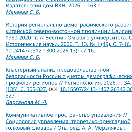
Издательский дом ВКН, 2026. – 163 с.
Макеева С. Б.
История регионально-демографического разви
китайской северо-восточной провинции Цзилин
1980-2020 гг. // Вестник Омского университета. 
Исторические науки. 2026. Т. 13. № 1 (49). С. 7-16.
10.24147/2312-1300.2026.13(1).7-16
.
Макеева С. Б.
Кластерный анализ продовольственной
безопасности России с учетом демографически
профилей регионов // Регионология. 2026. Т. 34.
(135). С. 305-327.
10.15507/2413-1407.26342.3
DOI:
327
.
Вартанова М. Л.
Коммуникативное пространство управления //
Социология управления: теоретико-прикладной
толковый словарь / Отв. ред. А. А. Мерзляков ;