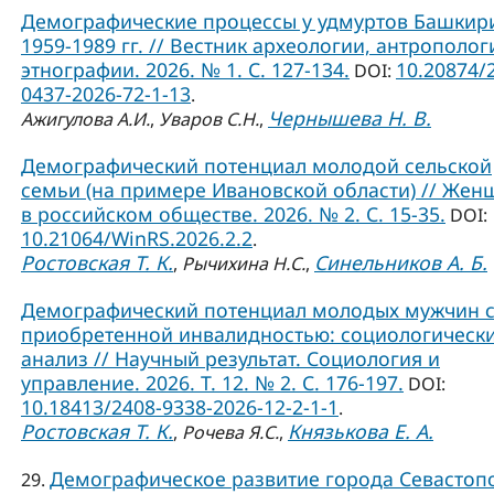
Демографические процессы у удмуртов Башкир
1959-1989 гг. // Вестник археологии, антрополог
этнографии. 2026. № 1. С. 127-134.
10.20874/
DOI:
0437-2026-72-1-13
.
Чернышева Н. В.
Ажигулова А.И.
,
Уваров С.Н.
,
Демографический потенциал молодой сельской
семьи (на примере Ивановской области) // Жен
в российском обществе. 2026. № 2. С. 15-35.
DOI:
10.21064/WinRS.2026.2.2
.
Ростовская Т. К.
Синельников А. Б.
,
Рычихина Н.С.
,
Демографический потенциал молодых мужчин 
приобретенной инвалидностью: социологическ
анализ // Научный результат. Социология и
управление. 2026. Т. 12. № 2. С. 176-197.
DOI:
10.18413/2408-9338-2026-12-2-1-1
.
Ростовская Т. К.
Князькова Е. А.
,
Рочева Я.С.
,
Демографическое развитие города Севастоп
29.