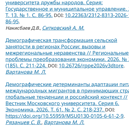
университета дружбы народов. Серия:
Государственное и муниципальное управление. 
Т. 13. № 1. C. 86-95.
10.22363/2312-8313-2026-
DOI:
86-95
.
Ситковский А. М.
Накисбаев Д.В.
,
Демографическая трансформация сельской
занятости в регионах России: вызовы и
межрегиональные неравенства // Региональные
проблемы преобразования экономики. 2026. № 
(185). С. 211-224.
10.26726/rppe2026v3dtore
DOI:
.
Вартанова М. Л.
Демографические детерминанты адаптации пит
международных мигрантов в принимающих стр
глобальные тенденции и российский контекст //
Вестник Московского университета. Серия 6.
Экономика. 2026. Т. 61. № 2. С. 218-237.
DOI:
https://doi.org/10.55959/MSU0130-0105-6-61-2-9
.
Рязанцев С. В.
Вартанова М. Л.
,