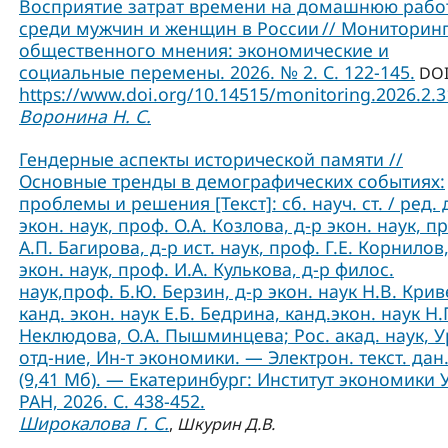
Восприятие затрат времени на домашнюю рабо
среди мужчин и женщин в России // Мониторин
общественного мнения: экономические и
социальные перемены. 2026. № 2. С. 122-145.
DOI
https://www.doi.org/10.14515/monitoring.2026.2.
Воронина Н. С.
Гендерные аспекты исторической памяти //
Основные тренды в демографических событиях:
проблемы и решения [Текст]: сб. науч. ст. / ред. 
экон. наук, проф. О.А. Козлова, д-р экон. наук, п
А.П. Багирова, д-р ист. наук, проф. Г.Е. Корнилов,
экон. наук, проф. И.А. Кулькова, д-р филос.
наук,проф. Б.Ю. Берзин, д-р экон. наук Н.В. Крив
канд. экон. наук Е.Б. Бедрина, канд.экон. наук Н.
Неклюдова, О.А. Пышминцева; Рос. акад. наук, У
отд-ние, Ин-т экономики. — Электрон. текст. дан
(9,41 Мб). — Екатеринбург: Институт экономики 
РАН, 2026. С. 438-452.
Широкалова Г. С.
,
Шкурин Д.В.