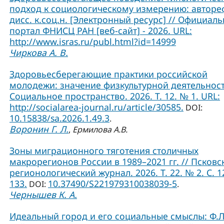
подход к социологическому измерению: авторе
дисс. к.соц.н. [Электронный ресурс] // Официал
портал ФНИСЦ РАН [веб-сайт] - 2026. URL:
http://www.isras.ru/publ.html?id=14999
Чиркова А. В.
Здоровьесберегающие практики российской
молодежи: значение физкультурной деятельност
Социальное пространство. 2026. Т. 12. № 1. URL:
http://socialarea-journal.ru/article/30585.
DOI:
10.15838/sa.2026.1.49.3
.
Воронин Г. Л.
,
Ермилова А.В.
Зоны миграционного тяготения столичных
макрорегионов России в 1989–2021 гг. // Псковс
регионологический журнал. 2026. Т. 22. № 2. С. 1
133.
10.37490/S221979310038039-5
DOI:
.
Чернышев К. А.
Идеальный город и его социальные смыслы: Ф.Л