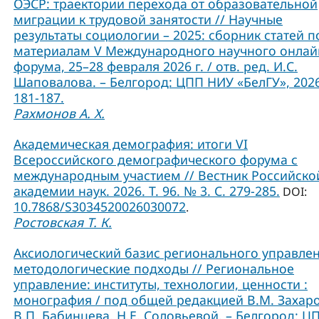
ОЭСР: траектории перехода от образовательной
миграции к трудовой занятости // Научные
результаты социологии – 2025: сборник статей п
материалам V Международного научного онлай
форума, 25–28 февраля 2026 г. / отв. ред. И.С.
Шаповалова. – Белгород: ЦПП НИУ «БелГУ», 2026
181-187.
Рахмонов А. Х.
Академическая демография: итоги VI
Всероссийского демографического форума с
международным участием // Вестник Российско
академии наук. 2026. Т. 96. № 3. С. 279-285.
DOI:
10.7868/S3034520026030072
.
Ростовская Т. К.
Аксиологический базис регионального управлен
методологические подходы // Региональное
управление: институты, технологии, ценности :
монография / под общей редакцией В.М. Захаро
В.П. Бабинцева, Н.Е. Соловьевой. – Белгород: Ц