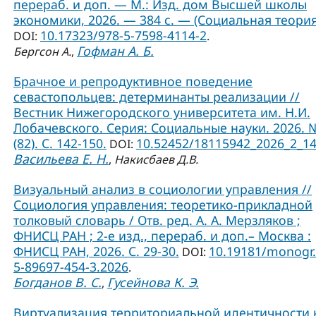
перераб. и доп. — М.: Изд. дом Высшей школы
экономики, 2026. — 384 с. — (Социальная теория
10.17323/978-5-7598-4114-2
DOI:
.
Гофман А. Б.
Бергсон А.
,
Брачное и репродуктивное поведение
севастопольцев: детерминанты реализации //
Вестник Нижегородского университета им. Н.И.
Лобачевского. Серия: Социальные науки. 2026. 
(82). С. 142-150.
10.52452/18115942_2026_2_1
DOI:
Васильева Е. Н.
,
Накисбаев Д.В.
Визуальный анализ в социологии управления //
Социология управления: теоретико-прикладной
толковый словарь / Отв. ред. А. А. Мерзляков ;
ФНИСЦ РАН ; 2-е изд., перераб. и доп.– Москва :
ФНИСЦ РАН, 2026. С. 29-30.
10.19181/monogr.
DOI:
5-89697-454-3.2026
.
Богданов В. С.
Гусейнова К. Э.
,
Виртуализация территориальной идентичности 