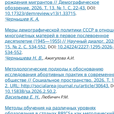
рождения мигрантов // Демографическое
обозрение. 2026. Т. 13. № 1. С. 22-43.
DOI:
10.17323/demreview.v13i1.33715
.
Чернышев К. А.
Меры демографической политики СССР в отно
многодетных матерей в первое послевоенное
десятилетие (1945—1955) // Научный диалог. 2026
15. № 2. С. 534-552.
10.24224/2227-1295-2026-
DOI:
534-552
.
Чернышева Н. В.
,
Ажигулова А.И.
Методологические подходы к обоснованию
исследования абортивных практик в современ
обществе // Социальное пространство. 2026. Т. 
2. URL: http://socialarea-journal.ru/article/30643.
D
10.15838/sa.2026.2.50.2
.
Васильева Е. Н.
,
Любичич Р.М.
Методы обучения на различных уровнях
образования в странах BRICS+ как методически