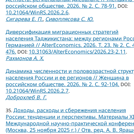
российском обществе. 2026. № 2. С. 78-91.
DOI:
10.21064/WinRS.2026.2.6
.
Сигарева Е. П.
Сивоплясова С. Ю.
,
Диверсификация миграционных стратегий
населения Таджикистана: между регионами Рос
Германией // AlterEconomics. 2026. Т. 23. № 2. С. 
476.
10.31063/AlterEconomics/2026.23-2.11
DOI:
.
Рахмонов А. Х.
Динамика численности и половозрастной струк
населения России и ее регионов // Женщина в
российском обществе. 2026. № 2. С. 92-104.
DOI:
10.21064/WinRS.2026.2.7
.
Доброхлеб В. Г.
Доходы, расходы и сбережения населения
35.
России: тенденции и перспективы. Материалы X
Международной научно-практической конфере
(Москва, 25 ноября 2025 г.) / Отв. ред. А. В. Яраш