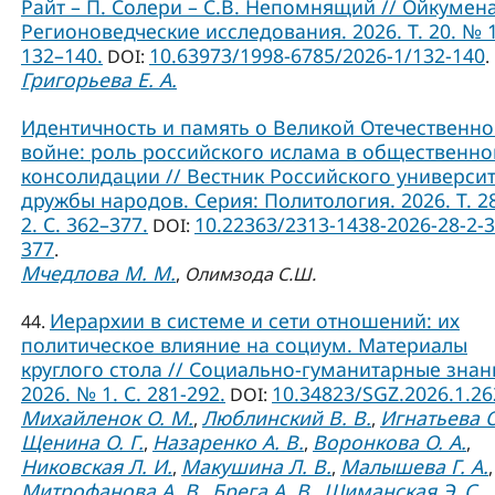
Райт – П. Солери – С.В. Непомнящий // Ойкумена
Регионоведческие исследования. 2026. Т. 20. № 1
132–140.
10.63973/1998-6785/2026-1/132-140
DOI:
.
Григорьева Е. А.
Идентичность и память о Великой Отечественн
войне: роль российского ислама в общественно
консолидации // Вестник Российского универси
дружбы народов. Серия: Политология. 2026. Т. 2
2. С. 362–377.
10.22363/2313-1438-2026-28-2-3
DOI:
377
.
Мчедлова М. М.
,
Олимзода С.Ш.
Иерархии в системе и сети отношений: их
44.
политическое влияние на социум. Материалы
круглого стола // Социально-гуманитарные знан
2026. № 1. С. 281-292.
10.34823/SGZ.2026.1.2
DOI:
Михайленок О. М.
Люблинский В. В.
Игнатьева О
,
,
Щенина О. Г.
Назаренко А. В.
Воронкова О. А.
,
,
,
Никовская Л. И.
Макушина Л. В.
Малышева Г. А.
,
,
,
Митрофанова А. В.
Брега А. В.
Шиманская Э. С.
,
,
,