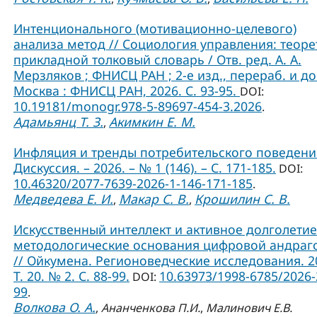
Интенционального (мотивационно-целевого)
анализа метод // Социология управления: теоре
прикладной толковый словарь / Отв. ред. А. А.
Мерзляков ; ФНИСЦ РАН ; 2-е изд., перераб. и до
Москва : ФНИСЦ РАН, 2026. С. 93-95.
DOI:
10.19181/monogr.978-5-89697-454-3.2026
.
Адамьянц Т. З.
Акимкин Е. М.
,
Инфляция и тренды потребительского поведения
Дискуссия. – 2026. – № 1 (146). – С. 171-185.
DOI:
10.46320/2077-7639-2026-1-146-171-185
.
Медведева Е. И.
Макар С. В.
Крошилин С. В.
,
,
Искусственный интеллект и активное долголетие
методологические основания цифровой андраг
// Ойкумена. Регионоведческие исследования. 2
Т. 20. № 2. С. 88-99.
10.63973/1998-6785/2026-
DOI:
99
.
Волкова О. А.
,
Ананченкова П.И.
,
Малинович Е.В.