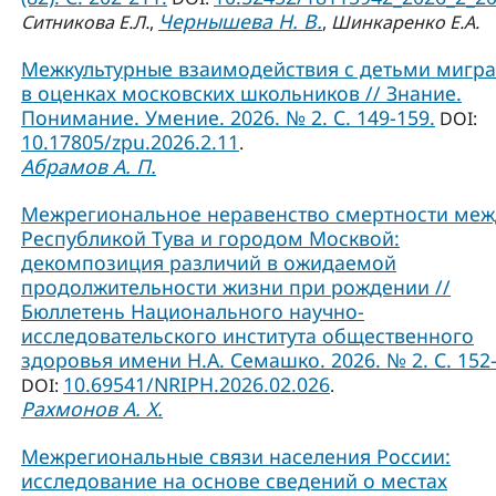
Чернышева Н. В.
Ситникова Е.Л.
,
,
Шинкаренко Е.А.
Межкультурные взаимодействия с детьми мигр
в оценках московских школьников // Знание.
Понимание. Умение. 2026. № 2. С. 149-159.
DOI:
10.17805/zpu.2026.2.11
.
Абрамов А. П.
Межрегиональное неравенство смертности меж
Республикой Тува и городом Москвой:
декомпозиция различий в ожидаемой
продолжительности жизни при рождении //
Бюллетень Национального научно-
исследовательского института общественного
здоровья имени Н.А. Семашко. 2026. № 2. С. 152-
10.69541/NRIPH.2026.02.026
DOI:
.
Рахмонов А. Х.
Межрегиональные связи населения России:
исследование на основе сведений о местах