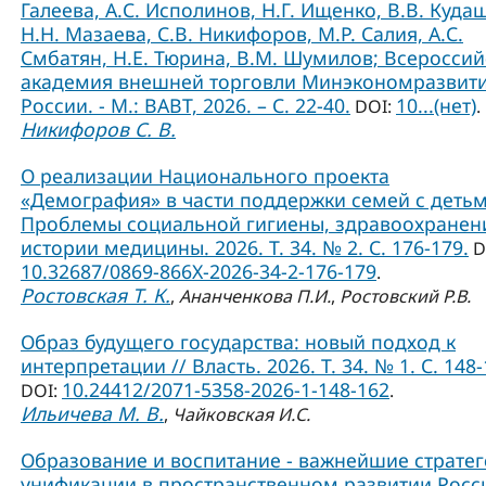
Галеева, А.С. Исполинов, Н.Г. Ищенко, В.В. Куда
Н.Н. Мазаева, С.В. Никифоров, М.Р. Салия, А.С.
Смбатян, Н.Е. Тюрина, В.М. Шумилов; Всероссий
академия внешней торговли Минэкономразвит
России. - М.: ВАВТ, 2026. – С. 22-40.
10...(нет)
DOI:
.
Никифоров С. В.
О реализации Национального проекта
«Демография» в части поддержки семей с детьм
Проблемы социальной гигиены, здравоохранен
истории медицины. 2026. Т. 34. № 2. С. 176-179.
D
10.32687/0869-866X-2026-34-2-176-179
.
Ростовская Т. К.
,
Ананченкова П.И.
,
Ростовский Р.В.
Образ будущего государства: новый подход к
интерпретации // Власть. 2026. Т. 34. № 1. С. 148-
10.24412/2071-5358-2026-1-148-162
DOI:
.
Ильичева М. В.
,
Чайковская И.С.
Образование и воспитание - важнейшие страте
унификации в пространственном развитии Росси