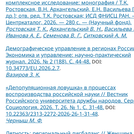
комплексное исследование: монография / Т.К.
Ростовская, В.Н. Архангельский, Е.Н. Васильева 
др.]; отв. ред. Т.К. Ростовская; ИСД ФНИСЦ РАН. 
Центркаталог, 2026. — 280 с. — (Научный фонд).
Ростовская Т. К.
Архангельский В. Н.
Васильева Е
,
,
Иванова А. Е.
Семенова В. Г.
Ситковский А. М.
,
,
Демографическое управление в регионах России
Экономика и управление: научно-практический
журнал. 2026. № 2 (188). С. 44-48.
DOI:
10.34773/EU.2026.2.7
.
Вазиров З. К.
«Депопуляционная ловушка» в процессах
воспроизводства российской науки // Вестник
Российского университета дружбы народов. Сер
Социология. 2026. Т. 26. № 1. C. 31-48.
DOI:
10.22363/2313-2272-2026-26-1-31-48
.
Черныш М. Ф.
Детность: региональный дисбаланс // Женщина 