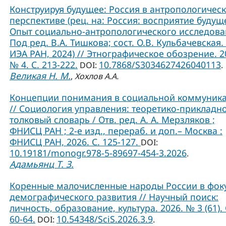
Конструируя будущее: Россия в антропологичес
перспективе (рец. на: Россия: восприятие будущ
Опыт социально-антропологического исследова
Под ред. В.А. Тишкова; сост. О.В. Кульбачевская. 
ИЭА РАН, 2024) // Этнографическое обозрение. 2
№ 4. С. 213-222.
10.7868/S3034627426040113
DOI:
.
Великая Н. М.
,
Хохлов А.А.
Концепции понимания в социальной коммуник
// Социология управления: теоретико-прикладн
толковый словарь / Отв. ред. А. А. Мерзляков ;
ФНИСЦ РАН ; 2-е изд., перераб. и доп.– Москва :
ФНИСЦ РАН, 2026. С. 125-127.
DOI:
10.19181/monogr.978-5-89697-454-3.2026
.
Адамьянц Т. З.
Коренные малочисленные народы России в фок
демографического развития // Научный поиск:
личность, образование, культура. 2026. № 3 (61). 
60-64.
10.54348/SciS.2026.3.9
DOI:
.