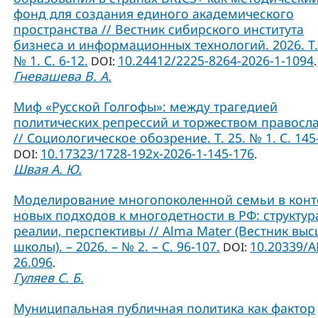
фонд для создания единого академического
пространства // Вестник сибирского института
бизнеса и информационных технологий. 2026. Т.
№ 1. С. 6-12.
10.24412/2225-8264-2026-1-1094
DOI:
.
Гневашева В. А.
Миф «Русской Голгофы»: между трагедией
политических репрессий и торжеством правосл
// Социологическое обозрение. Т. 25. № 1. С. 145
10.17323/1728-192x-2026-1-145-176
DOI:
.
Швая А. Ю.
Моделирование многопоколенной семьи в конт
новых подходов к многодетности в РФ: структур
реалии, перспективы // Alma Mater (Вестник вы
школы). – 2026. – № 2. – С. 96-107.
10.20339/A
DOI:
26.096
.
Гуляев С. Б.
Муниципальная публичная политика как фактор