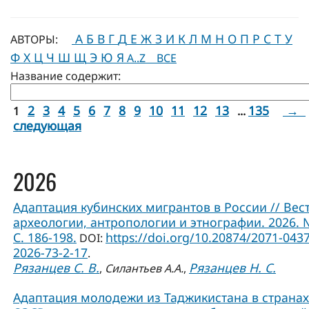
А
Б
В
Г
Д
Е
Ж
З
И
К
Л
М
Н
О
П
Р
С
Т
У
АВТОРЫ:
Ф
Х
Ц
Ч
Ш
Щ
Э
Ю
Я
A..Z
ВСЕ
Название содержит:
2
3
4
5
6
7
8
9
10
11
12
13
135
→
1
...
следующая
2026
Адаптация кубинских мигрантов в России // Вес
археологии, антропологии и этнографии. 2026. 
С. 186-198.
https://doi.org/10.20874/2071-0437
DOI:
2026-73-2-17
.
Рязанцев С. В.
Рязанцев Н. С.
,
Силантьев А.А.
,
Адаптация молодежи из Таджикистана в странах