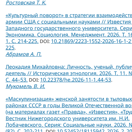
Ростовская Т. К.
«Культурный поворот» в стратегии взаимодейст
армии США с социальными науками // Известия
Западного государственного университета. Сери
Экономика. Социология. Менеджмент. 2026. Т. 1
1. С. 214-225.
10.21869/2223-1552-2026-16-1-2
DOI:
225
.
Абрамов А. П.
Леокадия Михайловна: Личность, ученый, публ
деятель // Историческая этнология. 2026. Т. 11. №
С. 44–53.
10.22378/he.2026-11-1.44-53
DOI:
.
Мукомель В. И.
«Маскулинизация» женской занятости в тыловых
районах СССР в годы Великой Отечественной в
(на материалах газет «Правда», «Известия», «Труд
Вестник Нижегородского университета им. Н.И.
Лобачевского. Серия: Социальные науки. 2026. 
(82). С. 202-211.
10.52452/18115942_2026_2_2
DOI: