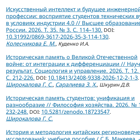
Искусственный интеллект и будущее инженерно
профессии: восприятие студентов технических в
в условиях индустрии 4.0 // Высшее образовани
России. 2026. Т. 35. № 3. С. 114–130.
DOI:
10.31992/0869-3617-2026-35-3-114-130
.
Колесникова Е. М.
,
Куденко И.А.
Историческая память о Великой Отечественной
войне: от интеграции к дифференциации // Нау
результат. Социология и управление. 2026. Т. 12.
С. 212-226.
10.18413/2408-9338-2026-12-2-1-3
DOI:
.
Широкалова Г. С.
Саралиева З. Х.
,
,
Шкурин Д.В.
Историческая память студентов: унификация и
разнообразие // Философия хозяйства. 2026. № 1
232-248.
10.5281/zenodo.18723547
DOI:
.
Широкалова Г. С.
История и методология китайских регионоведче
исследований: учебное пособие / С.Б. Макеева. –