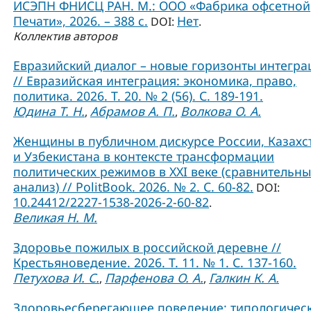
ИСЭПН ФНИСЦ РАН. М.: ООО «Фабрика офсетной
Печати», 2026. – 388 с.
Нет
DOI:
.
Коллектив авторов
Евразийский диалог – новые горизонты интегра
// Евразийская интеграция: экономика, право,
политика. 2026. Т. 20. № 2 (56). С. 189-191.
Юдина Т. Н.
Абрамов А. П.
Волкова О. А.
,
,
Женщины в публичном дискурсе России, Казахс
и Узбекистана в контексте трансформации
политических режимов в XXI веке (сравнительн
анализ) // PolitBook. 2026. № 2. С. 60-82.
DOI:
10.24412/2227-1538-2026-2-60-82
.
Великая Н. М.
Здоровье пожилых в российской деревне //
Крестьяноведение. 2026. Т. 11. № 1. С. 137-160.
Петухова И. С.
Парфенова О. А.
Галкин К. А.
,
,
Здоровьесберегающее поведение: типологичес