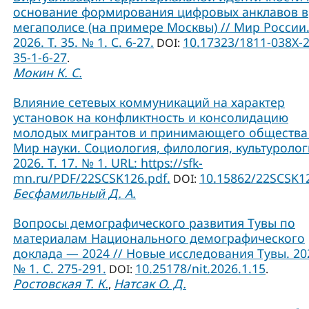
основание формирования цифровых анклавов в
мегаполисе (на примере Москвы) // Мир России
2026. Т. 35. № 1. С. 6-27.
10.17323/1811-038Х-
DOI:
35-1-6-27
.
Мокин К. С.
Влияние сетевых коммуникаций на характер
установок на конфликтность и консолидацию
молодых мигрантов и принимающего общества 
Мир науки. Социология, филология, культуролог
2026. Т. 17. № 1. URL: https://sfk-
mn.ru/PDF/22SCSK126.pdf.
10.15862/22SCSK1
DOI:
Бесфамильный Д. А.
Вопросы демографического развития Тувы по
материалам Национального демографического
доклада — 2024 // Новые исследования Тувы. 20
№ 1. С. 275-291.
10.25178/nit.2026.1.15
DOI:
.
Ростовская Т. К.
Натсак О. Д.
,