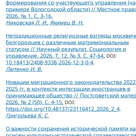
формирования со-участвующего управления (на
примере Вологодской области) // Местное прав
2026. № 1. С. 3-16.
Никовская Л. И.
Якимец В. Н.
,
Нетрадиционные религиозные взгляды москвич
белгородцев с различным матримониальным
статусом // Научный результат. Социология и
управление. 2026. Т. 12. № 3. С. 47-64.
DOI:
10.18413/2408-9338-2026-12-3-0-4
.
Лютенко И. В.
Новации миграционного законодательства 2022
2025 гг. в контексте интеграции иностранцев в
принимающее общество // Постсоветский матер
2026. № 2 (50). С. 4-15.
DOI:
https://doi.org/10.48137/23116412_2026_2_4
.
Григорьева К. С.
О важности сохранения исторической памяти ка
основы культурно-исторической справедливости