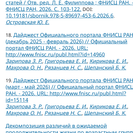
статей / Отв. ред. Л. Е. Филиппова ; ФНИСЦ РАН. –
ФНИСЦ РАН, 2026. C. 103-122.
DOI:
10.19181/sbornik.978-5-89697-453-6.2026.6
.
Островская Ю. Е.
Дайджест Официального портала ФНИСЦ РА
18.
(декабрь 2025 - февраль 2026) // Официальный
портал ФНИСЦ РАН. - 2026. URL:
http://www.fnisc.ru/publ.html?id=14960
Зарипова З. Р.
Григорьева Е. И.
Кирикова Е. И.
,
,
,
Махрова О. Н.
Рязанцев Н. С.
Щепанский Б. К.
,
,
Дайджест Официального портала ФНИСЦ РА
19.
(март - май 2026) // Официальный портал ФНИС
РАН. - 2026. URL: http://www.fnisc.ru/publ.html?
id=15114
Зарипова З. Р.
Григорьева Е. И.
Кирикова Е. И.
,
,
,
Махрова О. Н.
Рязанцев Н. С.
Щепанский Б. К.
,
,
Декомпозиция различий в ожидаемой
продолжительности жизни по возрастным груп