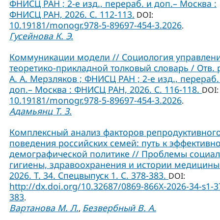
ФНИСЦ РАН ; 2-е изд., перераб. и доп.– Москва :
ФНИСЦ РАН, 2026. С. 112-113.
DOI:
10.19181/monogr.978-5-89697-454-3.2026
.
Гусейнова К. Э.
Коммуникации модели // Социология управлени
теоретико-прикладной толковый словарь / Отв. 
А. А. Мерзляков ; ФНИСЦ РАН ; 2-е изд., перераб.
доп.– Москва : ФНИСЦ РАН, 2026. С. 116-118.
DOI:
10.19181/monogr.978-5-89697-454-3.2026
.
Адамьянц Т. З.
Комплексный анализ факторов репродуктивног
поведения российских семей: путь к эффективн
демографической политике // Проблемы социа
гигиены, здравоохранения и истории медицины
2026. Т. 34. Спецвыпуск 1. С. 378-383.
DOI:
http://dx.doi.org/10.32687/0869-866X-2026-34-s1-3
383
.
Вартанова М. Л.
Безвербный В. А.
,