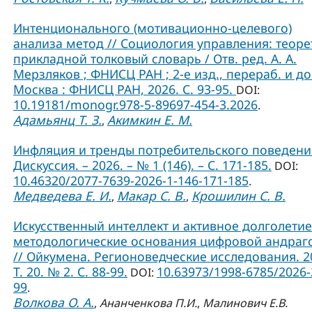
Интенционального (мотивационно-целевого)
анализа метод // Социология управления: теоре
прикладной толковый словарь / Отв. ред. А. А.
Мерзляков ; ФНИСЦ РАН ; 2-е изд., перераб. и до
Москва : ФНИСЦ РАН, 2026. С. 93-95.
DOI:
10.19181/monogr.978-5-89697-454-3.2026
.
Адамьянц Т. З.
Акимкин Е. М.
,
Инфляция и тренды потребительского поведения
Дискуссия. – 2026. – № 1 (146). – С. 171-185.
DOI:
10.46320/2077-7639-2026-1-146-171-185
.
Медведева Е. И.
Макар С. В.
Крошилин С. В.
,
,
Искусственный интеллект и активное долголетие
методологические основания цифровой андраг
// Ойкумена. Регионоведческие исследования. 2
Т. 20. № 2. С. 88-99.
10.63973/1998-6785/2026-
DOI:
99
.
Волкова О. А.
,
Ананченкова П.И.
,
Малинович Е.В.