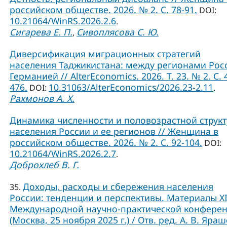
российском обществе. 2026. № 2. С. 78-91.
DOI:
10.21064/WinRS.2026.2.6
.
Сигарева Е. П.
Сивоплясова С. Ю.
,
Диверсификация миграционных стратегий
населения Таджикистана: между регионами Рос
Германией // AlterEconomics. 2026. Т. 23. № 2. С. 
476.
10.31063/AlterEconomics/2026.23-2.11
DOI:
.
Рахмонов А. Х.
Динамика численности и половозрастной струк
населения России и ее регионов // Женщина в
российском обществе. 2026. № 2. С. 92-104.
DOI:
10.21064/WinRS.2026.2.7
.
Доброхлеб В. Г.
Доходы, расходы и сбережения населения
35.
России: тенденции и перспективы. Материалы X
Международной научно-практической конфере
(Москва, 25 ноября 2025 г.) / Отв. ред. А. В. Яраш