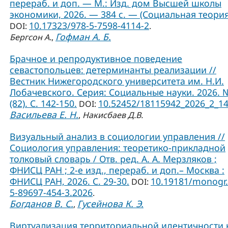
перераб. и доп. — М.: Изд. дом Высшей школы
экономики, 2026. — 384 с. — (Социальная теория
10.17323/978-5-7598-4114-2
DOI:
.
Гофман А. Б.
Бергсон А.
,
Брачное и репродуктивное поведение
севастопольцев: детерминанты реализации //
Вестник Нижегородского университета им. Н.И.
Лобачевского. Серия: Социальные науки. 2026. 
(82). С. 142-150.
10.52452/18115942_2026_2_1
DOI:
Васильева Е. Н.
,
Накисбаев Д.В.
Визуальный анализ в социологии управления //
Социология управления: теоретико-прикладной
толковый словарь / Отв. ред. А. А. Мерзляков ;
ФНИСЦ РАН ; 2-е изд., перераб. и доп.– Москва :
ФНИСЦ РАН, 2026. С. 29-30.
10.19181/monogr.
DOI:
5-89697-454-3.2026
.
Богданов В. С.
Гусейнова К. Э.
,
Виртуализация территориальной идентичности 