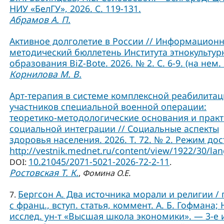
НИУ «БелГУ», 2026. С. 119-131.
Абрамов А. П.
Активное долголетие в России // Информационн
методический бюллетень Института этнокультур
образования BiZ-Bote. 2026. № 2. С. 6-9. (на нем. 
Корнилова М. В.
Арт-терапия в системе комплексной реабилита
участников специальной военной операции:
теоретико-методологические основания и практ
социальной интеграции // Социальные аспекты
здоровья населения. 2026. Т. 72. № 2. Режим дос
http://vestnik.mednet.ru/content/view/1922/30/lan
10.21045/2071-5021-2026-72-2-11
DOI:
.
Ростовская Т. К.
,
Фомина О.Е.
Бергсон А. Два источника морали и религии / 
7.
с франц., вступ. статья, коммент. А. Б. Гофмана; 
исслед. ун-т «Высшая школа экономики». — 3-е и