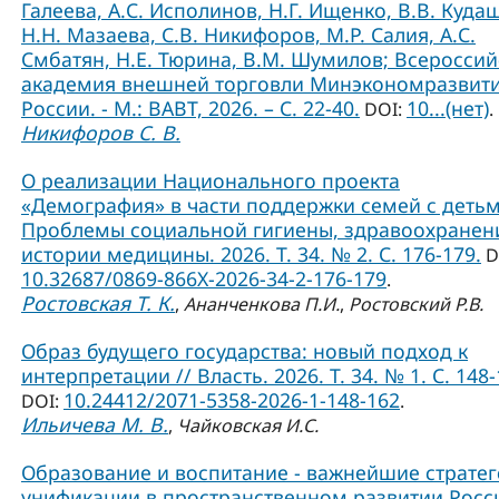
Галеева, А.С. Исполинов, Н.Г. Ищенко, В.В. Куда
Н.Н. Мазаева, С.В. Никифоров, М.Р. Салия, А.С.
Смбатян, Н.Е. Тюрина, В.М. Шумилов; Всероссий
академия внешней торговли Минэкономразвит
России. - М.: ВАВТ, 2026. – С. 22-40.
10...(нет)
DOI:
.
Никифоров С. В.
О реализации Национального проекта
«Демография» в части поддержки семей с детьм
Проблемы социальной гигиены, здравоохранен
истории медицины. 2026. Т. 34. № 2. С. 176-179.
D
10.32687/0869-866X-2026-34-2-176-179
.
Ростовская Т. К.
,
Ананченкова П.И.
,
Ростовский Р.В.
Образ будущего государства: новый подход к
интерпретации // Власть. 2026. Т. 34. № 1. С. 148-
10.24412/2071-5358-2026-1-148-162
DOI:
.
Ильичева М. В.
,
Чайковская И.С.
Образование и воспитание - важнейшие страте
унификации в пространственном развитии Росси