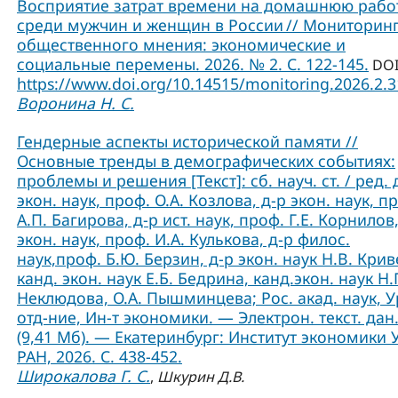
Восприятие затрат времени на домашнюю рабо
среди мужчин и женщин в России // Мониторин
общественного мнения: экономические и
социальные перемены. 2026. № 2. С. 122-145.
DOI
https://www.doi.org/10.14515/monitoring.2026.2.
Воронина Н. С.
Гендерные аспекты исторической памяти //
Основные тренды в демографических событиях:
проблемы и решения [Текст]: сб. науч. ст. / ред. 
экон. наук, проф. О.А. Козлова, д-р экон. наук, п
А.П. Багирова, д-р ист. наук, проф. Г.Е. Корнилов,
экон. наук, проф. И.А. Кулькова, д-р филос.
наук,проф. Б.Ю. Берзин, д-р экон. наук Н.В. Крив
канд. экон. наук Е.Б. Бедрина, канд.экон. наук Н.
Неклюдова, О.А. Пышминцева; Рос. акад. наук, У
отд-ние, Ин-т экономики. — Электрон. текст. дан
(9,41 Мб). — Екатеринбург: Институт экономики 
РАН, 2026. С. 438-452.
Широкалова Г. С.
,
Шкурин Д.В.