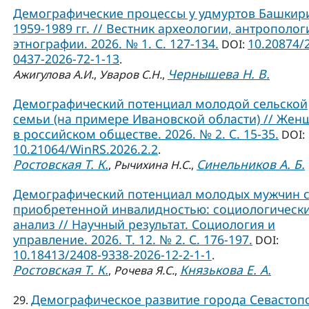
Демографические процессы у удмуртов Башкир
1959-1989 гг. // Вестник археологии, антрополог
этнографии. 2026. № 1. С. 127-134.
10.20874/
DOI:
0437-2026-72-1-13
.
Чернышева Н. В.
Ажигулова А.И.
,
Уваров С.Н.
,
Демографический потенциал молодой сельской
семьи (на примере Ивановской области) // Жен
в российском обществе. 2026. № 2. С. 15-35.
DOI:
10.21064/WinRS.2026.2.2
.
Ростовская Т. К.
Синельников А. Б.
,
Рычихина Н.С.
,
Демографический потенциал молодых мужчин 
приобретенной инвалидностью: социологическ
анализ // Научный результат. Социология и
управление. 2026. Т. 12. № 2. С. 176-197.
DOI:
10.18413/2408-9338-2026-12-2-1-1
.
Ростовская Т. К.
Князькова Е. А.
,
Рочева Я.С.
,
Демографическое развитие города Севастоп
29.