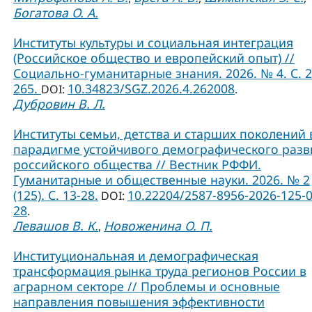
Богатова О. А.
Институты культуры и социальная интеграция
(Российское общество и европейский опыт) //
Социально-гуманитарные знания. 2026. № 4. С. 2
265.
10.34823/SGZ.2026.4.262008
DOI:
.
Дубровин В. Л.
Институты семьи, детства и старших поколений 
парадигме устойчивого демографического разв
российского общества // Вестник РФФИ.
Гуманитарные и общественные науки. 2026. № 2
(125). С. 13-28.
10.22204/2587-8956-2026-125-0
DOI:
28
.
Левашов В. К.
Новоженина О. П.
,
Институциональная и демографическая
трансформация рынка труда регионов России в
аграрном секторе // Проблемы и основные
направления повышения эффективности