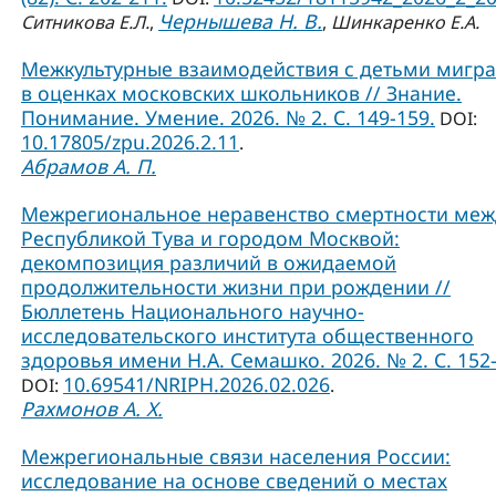
Чернышева Н. В.
Ситникова Е.Л.
,
,
Шинкаренко Е.А.
Межкультурные взаимодействия с детьми мигр
в оценках московских школьников // Знание.
Понимание. Умение. 2026. № 2. С. 149-159.
DOI:
10.17805/zpu.2026.2.11
.
Абрамов А. П.
Межрегиональное неравенство смертности меж
Республикой Тува и городом Москвой:
декомпозиция различий в ожидаемой
продолжительности жизни при рождении //
Бюллетень Национального научно-
исследовательского института общественного
здоровья имени Н.А. Семашко. 2026. № 2. С. 152-
10.69541/NRIPH.2026.02.026
DOI:
.
Рахмонов А. Х.
Межрегиональные связи населения России:
исследование на основе сведений о местах