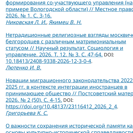
формирования со-участвующего управления (на
примере Вологодской области) // Местное прав
2026. № 1. С. 3-16.
Никовская Л. И.
Якимец В. Н.
,
Нетрадиционные религиозные взгляды москвич
белгородцев с различным матримониальным
статусом // Научный результат. Социология и
управление. 2026. Т. 12. № 3. С. 47-64.
DOI:
10.18413/2408-9338-2026-12-3-0-4
.
Лютенко И. В.
Новации миграционного законодательства 2022
2025 гг. в контексте интеграции иностранцев в
принимающее общество // Постсоветский матер
2026. № 2 (50). С. 4-15.
DOI:
https://doi.org/10.48137/23116412_2026_2_4
.
Григорьева К. С.
О важности сохранения исторической памяти ка
основы культурно-исторической справедливости