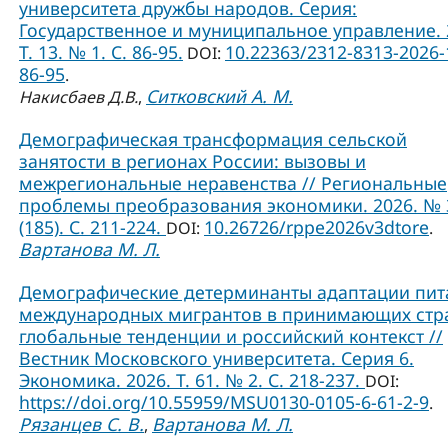
университета дружбы народов. Серия:
Государственное и муниципальное управление. 
Т. 13. № 1. C. 86-95.
10.22363/2312-8313-2026-
DOI:
86-95
.
Ситковский А. М.
Накисбаев Д.В.
,
Демографическая трансформация сельской
занятости в регионах России: вызовы и
межрегиональные неравенства // Региональные
проблемы преобразования экономики. 2026. № 
(185). С. 211-224.
10.26726/rppe2026v3dtore
DOI:
.
Вартанова М. Л.
Демографические детерминанты адаптации пит
международных мигрантов в принимающих стр
глобальные тенденции и российский контекст //
Вестник Московского университета. Серия 6.
Экономика. 2026. Т. 61. № 2. С. 218-237.
DOI:
https://doi.org/10.55959/MSU0130-0105-6-61-2-9
.
Рязанцев С. В.
Вартанова М. Л.
,