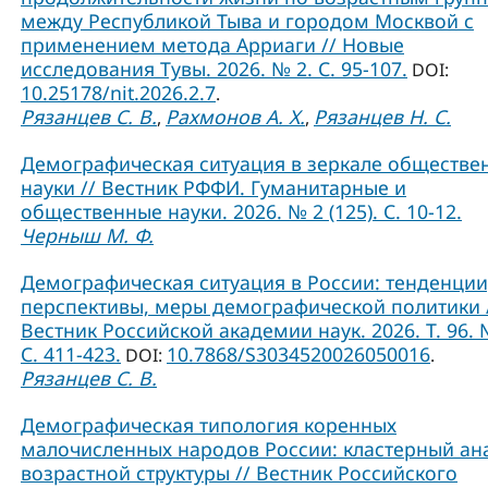
между Республикой Тыва и городом Москвой с
применением метода Арриаги // Новые
исследования Тувы. 2026. № 2. С. 95-107.
DOI:
10.25178/nit.2026.2.7
.
Рязанцев С. В.
Рахмонов А. Х.
Рязанцев Н. С.
,
,
Демографическая ситуация в зеркале обществе
науки // Вестник РФФИ. Гуманитарные и
общественные науки. 2026. № 2 (125). С. 10-12.
Черныш М. Ф.
Демографическая ситуация в России: тенденции
перспективы, меры демографической политики 
Вестник Российской академии наук. 2026. Т. 96. 
С. 411-423.
10.7868/S3034520026050016
DOI:
.
Рязанцев С. В.
Демографическая типология коренных
малочисленных народов России: кластерный ан
возрастной структуры // Вестник Российского