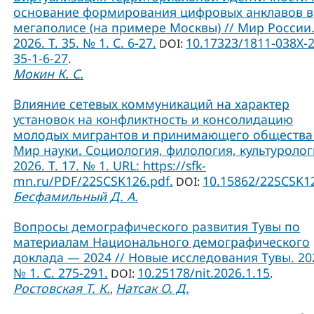
основание формирования цифровых анклавов в
мегаполисе (на примере Москвы) // Мир России
2026. Т. 35. № 1. С. 6-27.
10.17323/1811-038Х-
DOI:
35-1-6-27
.
Мокин К. С.
Влияние сетевых коммуникаций на характер
установок на конфликтность и консолидацию
молодых мигрантов и принимающего общества 
Мир науки. Социология, филология, культуролог
2026. Т. 17. № 1. URL: https://sfk-
mn.ru/PDF/22SCSK126.pdf.
10.15862/22SCSK1
DOI:
Бесфамильный Д. А.
Вопросы демографического развития Тувы по
материалам Национального демографического
доклада — 2024 // Новые исследования Тувы. 20
№ 1. С. 275-291.
10.25178/nit.2026.1.15
DOI:
.
Ростовская Т. К.
Натсак О. Д.
,