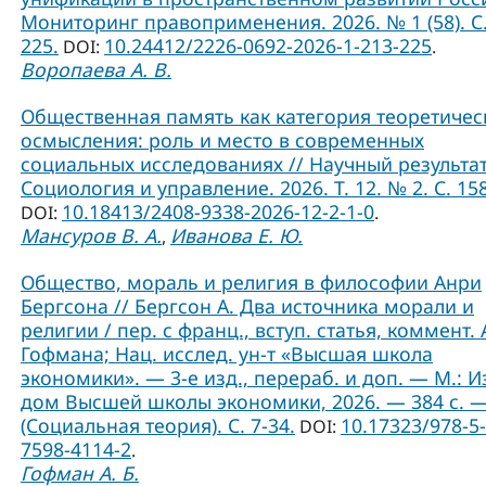
Мониторинг правоприменения. 2026. № 1 (58). С.
225.
10.24412/2226-0692-2026-1-213-225
DOI:
.
Воропаева А. В.
Общественная память как категория теоретичес
осмысления: роль и место в современных
социальных исследованиях // Научный результат
Социология и управление. 2026. Т. 12. № 2. С. 15
10.18413/2408-9338-2026-12-2-1-0
DOI:
.
Мансуров В. А.
Иванова Е. Ю.
,
Общество, мораль и религия в философии Анри
Бергсона // Бергсон А. Два источника морали и
религии / пер. с франц., вступ. статья, коммент. А
Гофмана; Нац. исслед. ун-т «Высшая школа
экономики». — 3-е изд., перераб. и доп. — М.: И
дом Высшей школы экономики, 2026. — 384 с. 
(Социальная теория). C. 7-34.
10.17323/978-5-
DOI:
7598-4114-2
.
Гофман А. Б.