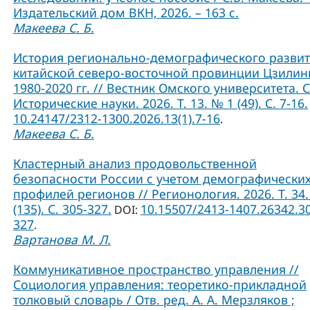
Издательский дом ВКН, 2026. – 163 с.
Макеева С. Б.
История регионально-демографического разви
китайской северо-восточной провинции Цзилин
1980-2020 гг. // Вестник Омского университета. 
Исторические науки. 2026. Т. 13. № 1 (49). С. 7-16.
10.24147/2312-1300.2026.13(1).7-16
.
Макеева С. Б.
Кластерный анализ продовольственной
безопасности России с учетом демографически
профилей регионов // Регионология. 2026. Т. 34.
(135). С. 305-327.
10.15507/2413-1407.26342.3
DOI:
327
.
Вартанова М. Л.
Коммуникативное пространство управления //
Социология управления: теоретико-прикладной
толковый словарь / Отв. ред. А. А. Мерзляков ;