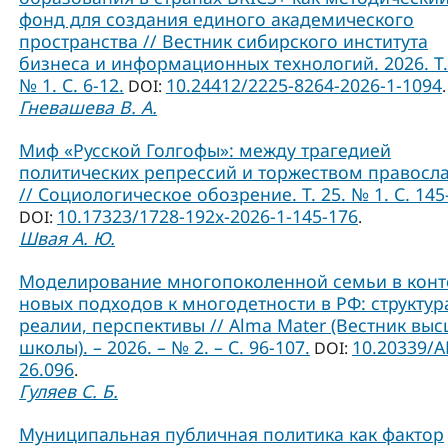
фонд для создания единого академического
пространства // Вестник сибирского института
бизнеса и информационных технологий. 2026. Т.
№ 1. С. 6-12.
10.24412/2225-8264-2026-1-1094
DOI:
.
Гневашева В. А.
Миф «Русской Голгофы»: между трагедией
политических репрессий и торжеством правосл
// Социологическое обозрение. Т. 25. № 1. С. 145
10.17323/1728-192x-2026-1-145-176
DOI:
.
Швая А. Ю.
Моделирование многопоколенной семьи в конт
новых подходов к многодетности в РФ: структур
реалии, перспективы // Alma Mater (Вестник вы
школы). – 2026. – № 2. – С. 96-107.
10.20339/A
DOI:
26.096
.
Гуляев С. Б.
Муниципальная публичная политика как фактор