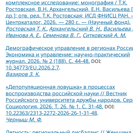
комплексное исследование: монография / Т.К.
Ростовская, В.Н. Архангельский, Е.Н. Васильева 
др.]; отв. ред. Т.К. Ростовская; ИСД ФНИСЦ РАН. 
Центркаталог, 2026. — 280 с. — (Научный фонд).
Ростовская Т. К.
Архангельский В. Н.
Васильева Е
,
,
Иванова А. Е.
Семенова В. Г.
Ситковский А. М.
,
,
Демографическое управление в регионах России
Экономика и управление: научно-практический
журнал. 2026. № 2 (188). С. 44-48.
DOI:
10.34773/EU.2026.2.7
.
Вазиров З. К.
«Депопуляционная ловушка» в процессах
воспроизводства российской науки // Вестник
Российского университета дружбы народов. Сер
Социология. 2026. Т. 26. № 1. C. 31-48.
DOI:
10.22363/2313-2272-2026-26-1-31-48
.
Черныш М. Ф.
Детность: региональный дисбаланс // Женщина 