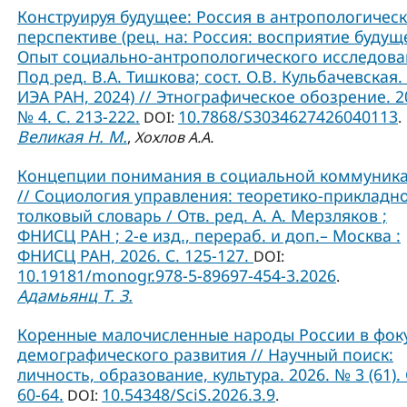
Конструируя будущее: Россия в антропологичес
перспективе (рец. на: Россия: восприятие будущ
Опыт социально-антропологического исследова
Под ред. В.А. Тишкова; сост. О.В. Кульбачевская. 
ИЭА РАН, 2024) // Этнографическое обозрение. 2
№ 4. С. 213-222.
10.7868/S3034627426040113
DOI:
.
Великая Н. М.
,
Хохлов А.А.
Концепции понимания в социальной коммуник
// Социология управления: теоретико-прикладн
толковый словарь / Отв. ред. А. А. Мерзляков ;
ФНИСЦ РАН ; 2-е изд., перераб. и доп.– Москва :
ФНИСЦ РАН, 2026. С. 125-127.
DOI:
10.19181/monogr.978-5-89697-454-3.2026
.
Адамьянц Т. З.
Коренные малочисленные народы России в фок
демографического развития // Научный поиск:
личность, образование, культура. 2026. № 3 (61). 
60-64.
10.54348/SciS.2026.3.9
DOI:
.