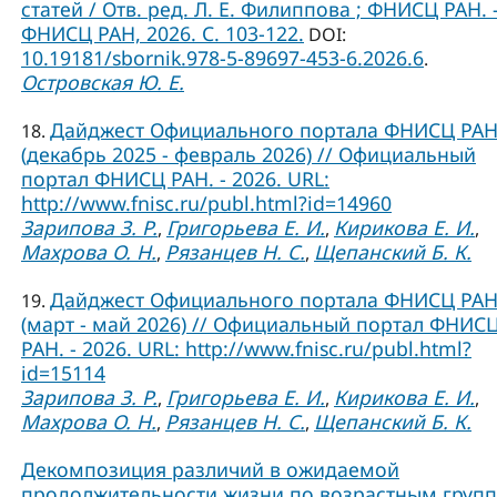
статей / Отв. ред. Л. Е. Филиппова ; ФНИСЦ РАН. –
ФНИСЦ РАН, 2026. C. 103-122.
DOI:
10.19181/sbornik.978-5-89697-453-6.2026.6
.
Островская Ю. Е.
Дайджест Официального портала ФНИСЦ РА
18.
(декабрь 2025 - февраль 2026) // Официальный
портал ФНИСЦ РАН. - 2026. URL:
http://www.fnisc.ru/publ.html?id=14960
Зарипова З. Р.
Григорьева Е. И.
Кирикова Е. И.
,
,
,
Махрова О. Н.
Рязанцев Н. С.
Щепанский Б. К.
,
,
Дайджест Официального портала ФНИСЦ РА
19.
(март - май 2026) // Официальный портал ФНИС
РАН. - 2026. URL: http://www.fnisc.ru/publ.html?
id=15114
Зарипова З. Р.
Григорьева Е. И.
Кирикова Е. И.
,
,
,
Махрова О. Н.
Рязанцев Н. С.
Щепанский Б. К.
,
,
Декомпозиция различий в ожидаемой
продолжительности жизни по возрастным груп