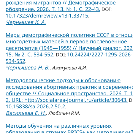
рождения мигрантов // Демографическое
обозрение. 2026. Т. 13. № 1. С. 22-43.
DOI:
10.17323/demreview.v13i1.33715
.
Чернышев К. А.
Меры демографической политики СССР в отно
многодетных матерей в первое послевоенное
десятилетие (1945—1955) // Научный диалог. 2026
15. № 2. С. 534-552.
10.24224/2227-1295-2026-
DOI:
534-552
.
Чернышева Н. В.
,
Ажигулова А.И.
Методологические подходы к обоснованию
исследования абортивных практик в современ
обществе // Социальное пространство. 2026. Т. 
2. URL: http://socialarea-journal.ru/article/30643.
D
10.15838/sa.2026.2.50.2
.
Васильева Е. Н.
,
Любичич Р.М.
Методы обучения на различных уровнях
образования в странах BRICS+ как методически