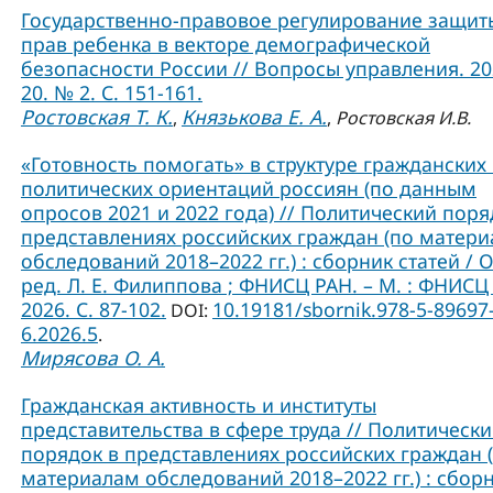
Государственно-правовое регулирование защит
прав ребенка в векторе демографической
безопасности России // Вопросы управления. 202
20. № 2. С. 151-161.
Ростовская Т. К.
Князькова Е. А.
,
,
Ростовская И.В.
«Готовность помогать» в структуре гражданских
политических ориентаций россиян (по данным
опросов 2021 и 2022 года) // Политический поря
представлениях российских граждан (по матер
обследований 2018–2022 гг.) : сборник статей / О
ред. Л. Е. Филиппова ; ФНИСЦ РАН. – М. : ФНИСЦ
2026. C. 87-102.
10.19181/sbornik.978-5-89697
DOI:
6.2026.5
.
Мирясова О. А.
Гражданская активность и институты
представительства в сфере труда // Политическ
порядок в представлениях российских граждан 
материалам обследований 2018–2022 гг.) : сбор