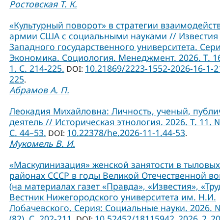
Ростовская Т. К.
«Культурный поворот» в стратегии взаимодейст
армии США с социальными науками // Известия
Западного государственного университета. Сери
Экономика. Социология. Менеджмент. 2026. Т. 1
1. С. 214-225.
10.21869/2223-1552-2026-16-1-2
DOI:
225
.
Абрамов А. П.
Леокадия Михайловна: Личность, ученый, публ
деятель // Историческая этнология. 2026. Т. 11. №
С. 44–53.
10.22378/he.2026-11-1.44-53
DOI:
.
Мукомель В. И.
«Маскулинизация» женской занятости в тыловых
районах СССР в годы Великой Отечественной в
(на материалах газет «Правда», «Известия», «Труд
Вестник Нижегородского университета им. Н.И.
Лобачевского. Серия: Социальные науки. 2026. 
(82). С. 202-211.
10.52452/18115942_2026_2_2
DOI: