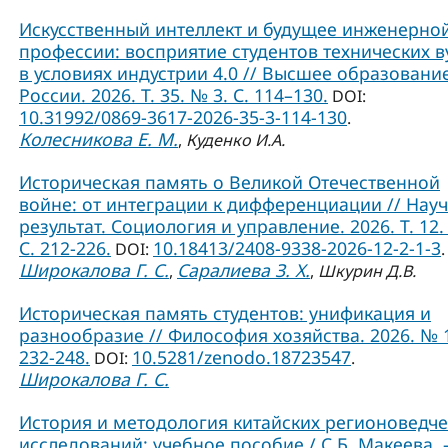
Искусственный интеллект и будущее инженерно
профессии: восприятие студентов технических в
в условиях индустрии 4.0 // Высшее образовани
России. 2026. Т. 35. № 3. С. 114–130.
DOI:
10.31992/0869-3617-2026-35-3-114-130
.
Колесникова Е. М.
,
Куденко И.А.
Историческая память о Великой Отечественной
войне: от интеграции к дифференциации // Нау
результат. Социология и управление. 2026. Т. 12.
С. 212-226.
10.18413/2408-9338-2026-12-2-1-3
DOI:
.
Широкалова Г. С.
Саралиева З. Х.
,
,
Шкурин Д.В.
Историческая память студентов: унификация и
разнообразие // Философия хозяйства. 2026. № 1
232-248.
10.5281/zenodo.18723547
DOI:
.
Широкалова Г. С.
История и методология китайских регионоведче
исследований: учебное пособие / С.Б. Макеева. –