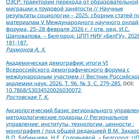
ОЭСР: траектории перехода от образовательной
миграции к трудовой занятости // Научные
результаты социологии – 2025: сборник статей п
материалам V Международного научного онлай
форума, 25–28 февраля 2026 г. / отв. ред. И.С.
Шаповалова. – Белгород: ЦПП НИУ «БелГУ», 2026
181-187.
Рахмонов А. Х.
Академическая демография: итоги VI
Всероссийского демографического форума с
международным участием // Вестник Российско
академии наук. 2026. Т. 96. № 3. С. 279-285.
DOI:
10.7868/S3034520026030072
.
Ростовская Т. К.
Аксиологический базис регионального управлен
методологические подходы // Региональное
управление: институты, технологии, ценности :
монография / под общей редакцией В.М. Захаро
В.П. Бабинцева, Н.Е. Соловьевой. – Белгород: Ц