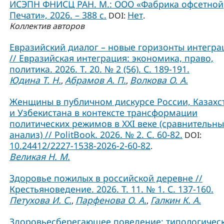
ИСЭПН ФНИСЦ РАН. М.: ООО «Фабрика офсетной
Печати», 2026. – 388 с.
Нет
DOI:
.
Коллектив авторов
Евразийский диалог – новые горизонты интегра
// Евразийская интеграция: экономика, право,
политика. 2026. Т. 20. № 2 (56). С. 189-191.
Юдина Т. Н.
Абрамов А. П.
Волкова О. А.
,
,
Женщины в публичном дискурсе России, Казахс
и Узбекистана в контексте трансформации
политических режимов в XXI веке (сравнительн
анализ) // PolitBook. 2026. № 2. С. 60-82.
DOI:
10.24412/2227-1538-2026-2-60-82
.
Великая Н. М.
Здоровье пожилых в российской деревне //
Крестьяноведение. 2026. Т. 11. № 1. С. 137-160.
Петухова И. С.
Парфенова О. А.
Галкин К. А.
,
,
Здоровьесберегающее поведение: типологичес