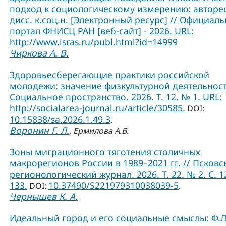
подход к социологическому измерению: авторе
дисс. к.соц.н. [Электронный ресурс] // Официал
портал ФНИСЦ РАН [веб-сайт] - 2026. URL:
http://www.isras.ru/publ.html?id=14999
Чиркова А. В.
Здоровьесберегающие практики российской
молодежи: значение физкультурной деятельност
Социальное пространство. 2026. Т. 12. № 1. URL:
http://socialarea-journal.ru/article/30585.
DOI:
10.15838/sa.2026.1.49.3
.
Воронин Г. Л.
,
Ермилова А.В.
Зоны миграционного тяготения столичных
макрорегионов России в 1989–2021 гг. // Псковс
регионологический журнал. 2026. Т. 22. № 2. С. 1
133.
10.37490/S221979310038039-5
DOI:
.
Чернышев К. А.
Идеальный город и его социальные смыслы: Ф.Л