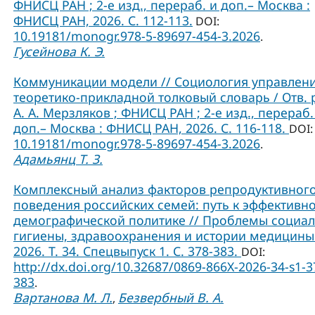
ФНИСЦ РАН ; 2-е изд., перераб. и доп.– Москва :
ФНИСЦ РАН, 2026. С. 112-113.
DOI:
10.19181/monogr.978-5-89697-454-3.2026
.
Гусейнова К. Э.
Коммуникации модели // Социология управлени
теоретико-прикладной толковый словарь / Отв. 
А. А. Мерзляков ; ФНИСЦ РАН ; 2-е изд., перераб.
доп.– Москва : ФНИСЦ РАН, 2026. С. 116-118.
DOI:
10.19181/monogr.978-5-89697-454-3.2026
.
Адамьянц Т. З.
Комплексный анализ факторов репродуктивног
поведения российских семей: путь к эффективн
демографической политике // Проблемы социа
гигиены, здравоохранения и истории медицины
2026. Т. 34. Спецвыпуск 1. С. 378-383.
DOI:
http://dx.doi.org/10.32687/0869-866X-2026-34-s1-3
383
.
Вартанова М. Л.
Безвербный В. А.
,