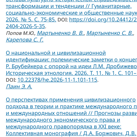
трансформации и тенденции // Гуманитарные,
социально-экономические и общественные наук
2026. № 5. С. 75-85.
https://doi.org/10.24412/
DOI:
2404-2026-5-35
.
Мартыненко В. В.
Мартыненко С. В.
Попов М.Ю.
,
,
,
Карепова С. Г.
О национальной и цивилизационной
идентификации: полемические заметки о конце
Р. Брубейкера с опорой на идеи Л.М. Дробижево
Историческая этнология. 2026. Т. 11. № 1. С. 101–
10.22378/he.2026-11-1.101-115
DOI:
.
Паин Э. А.
О перспективах применения цивилизационного
подхода в теории и практике международного 
и международных отношений // Прогнозы разв
международного экономического права и
международного правопорядка в XXI веке:
Коллективная монография / Д.А. Боржович, Д.В.