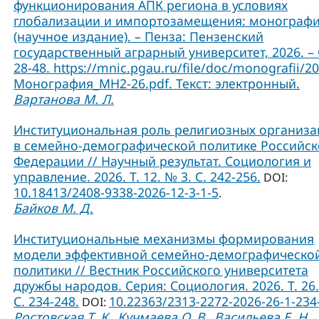
функционирования АПК региона в условиях
глобализации и импортозамещения: монограф
(научное издание). – Пенза: Пензенский
государственный аграрный университет, 2026. – 
28-48. https://mnic.pgau.ru/file/doc/monografii/2
Монография_МН2-26.pdf. Текст: электронный.
Вартанова М. Л.
Институциональная роль религиозных организ
в семейно-демографической политике Российс
Федерации // Научный результат. Социология и
управление. 2026. Т. 12. № 3. С. 242-256.
DOI:
10.18413/2408-9338-2026-12-3-1-5
.
Байков М. Д.
Институциональные механизмы формирования
модели эффективной семейно-демографическо
политики // Вестник Российского университета
дружбы народов. Серия: Социология. 2026. Т. 26.
C. 234-248.
10.22363/2313-2272-2026-26-1-234
DOI:
Ростовская Т. К.
Кучмаева О. В.
Васильева Е. Н.
,
,