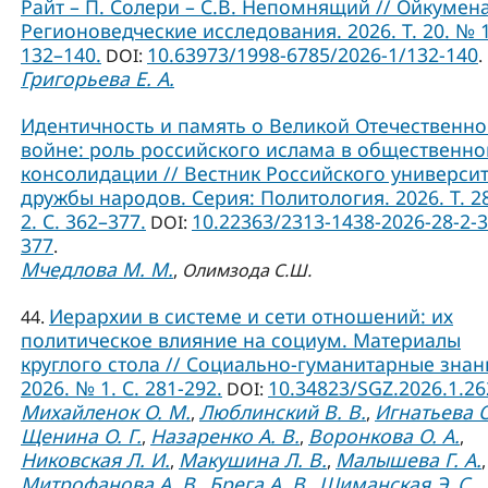
Райт – П. Солери – С.В. Непомнящий // Ойкумена
Регионоведческие исследования. 2026. Т. 20. № 1
132–140.
10.63973/1998-6785/2026-1/132-140
DOI:
.
Григорьева Е. А.
Идентичность и память о Великой Отечественн
войне: роль российского ислама в общественно
консолидации // Вестник Российского универси
дружбы народов. Серия: Политология. 2026. Т. 2
2. С. 362–377.
10.22363/2313-1438-2026-28-2-3
DOI:
377
.
Мчедлова М. М.
,
Олимзода С.Ш.
Иерархии в системе и сети отношений: их
44.
политическое влияние на социум. Материалы
круглого стола // Социально-гуманитарные знан
2026. № 1. С. 281-292.
10.34823/SGZ.2026.1.2
DOI:
Михайленок О. М.
Люблинский В. В.
Игнатьева О
,
,
Щенина О. Г.
Назаренко А. В.
Воронкова О. А.
,
,
,
Никовская Л. И.
Макушина Л. В.
Малышева Г. А.
,
,
,
Митрофанова А. В.
Брега А. В.
Шиманская Э. С.
,
,
,