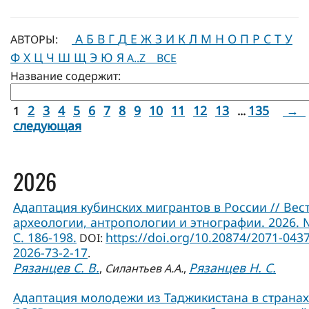
А
Б
В
Г
Д
Е
Ж
З
И
К
Л
М
Н
О
П
Р
С
Т
У
АВТОРЫ:
Ф
Х
Ц
Ч
Ш
Щ
Э
Ю
Я
A..Z
ВСЕ
Название содержит:
2
3
4
5
6
7
8
9
10
11
12
13
135
→
1
...
следующая
2026
Адаптация кубинских мигрантов в России // Вес
археологии, антропологии и этнографии. 2026. 
С. 186-198.
https://doi.org/10.20874/2071-0437
DOI:
2026-73-2-17
.
Рязанцев С. В.
Рязанцев Н. С.
,
Силантьев А.А.
,
Адаптация молодежи из Таджикистана в странах