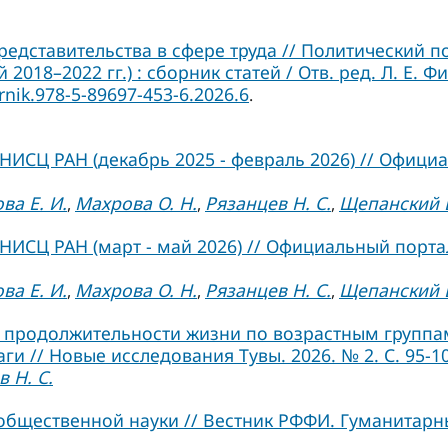
редставительства в сфере труда // Политический 
018–2022 гг.) : сборник статей / Отв. ред. Л. Е. 
rnik.978-5-89697-453-6.2026.6
.
ИСЦ РАН (декабрь 2025 - февраль 2026) // Официа
ва Е. И.
Махрова О. Н.
Рязанцев Н. С.
Щепанский Б
,
,
,
ИСЦ РАН (март - май 2026) // Официальный портал
ва Е. И.
Махрова О. Н.
Рязанцев Н. С.
Щепанский Б
,
,
,
продолжительности жизни по возрастным группа
 // Новые исследования Тувы. 2026. № 2. С. 95-10
 Н. С.
общественной науки // Вестник РФФИ. Гуманитарн