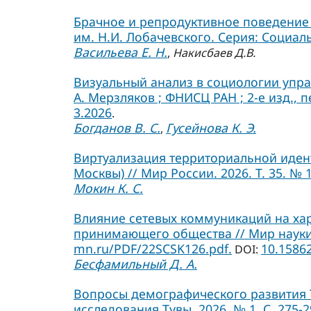
Брачное и репродуктивное поведение 
им. Н.И. Лобачевского. Серия: Социальн
Васильева Е. Н.
,
Накисбаев Д.В.
Визуальный анализ в социологии управ
А. Мерзляков ; ФНИСЦ РАН ; 2-е изд., п
3.2026
.
Богданов В. С.
Гусейнова К. Э.
,
Виртуализация территориальной иден
Москвы) // Мир России. 2026. Т. 35. № 1.
Мокин К. С.
Влияние сетевых коммуникаций на ха
принимающего общества // Мир науки. С
mn.ru/PDF/22SCSK126.pdf.
10.1586
DOI:
Бесфамильный Д. А.
Вопросы демографического развития 
исследования Тувы. 2026. № 1. С. 275-2