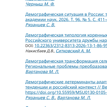
Черныш М. Ф.
Демографическая ситуация в России: 
академии наук. 2026. Т. 96. № 5. С. 411-
Рязанцев С. В.
Демографическая типология коренных 
Российского университета дружбы народ
10.22363/2312-8313-2026-13-1-86-9
DOI:
Ситковский А. М.
Накисбаев Д.В.
,
Демографическая трансформация сельс
Региональные проблемы преобразования
Вартанова М. Л.
Демографические детерминанты адап
тенденции и российский контекст // Ве
https://doi.org/10.55959/MSU0130-0105-
Рязанцев С. В.
Вартанова М. Л.
,