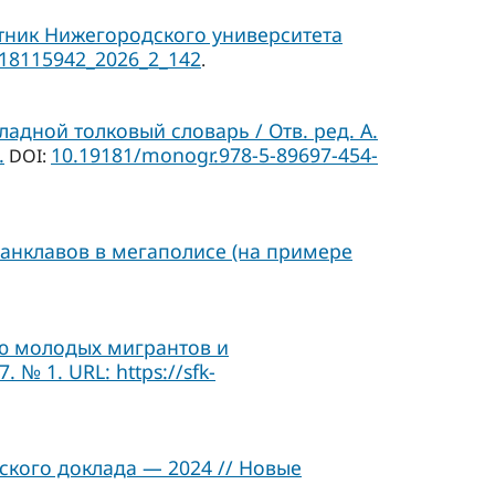
тник Нижегородского университета
/18115942_2026_2_142
.
адной толковый словарь / Отв. ред. А.
.
10.19181/monogr.978-5-89697-454-
DOI:
анклавов в мегаполисе (на примере
ию молодых мигрантов и
№ 1. URL: https://sfk-
кого доклада — 2024 // Новые