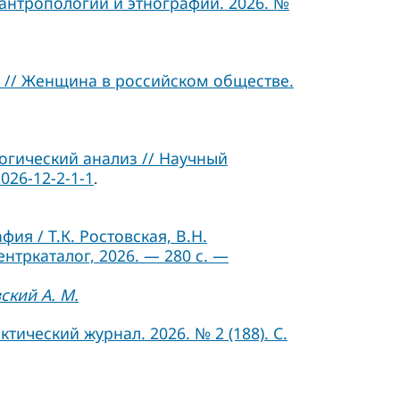
 антропологии и этнографии. 2026. №
 // Женщина в российском обществе.
гический анализ // Научный
026-12-2-1-1
.
я / Т.К. Ростовская, В.Н.
ентркаталог, 2026. — 280 с. —
ский А. М.
ический журнал. 2026. № 2 (188). С.