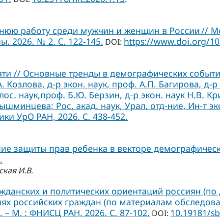
нюю работу среди мужчин и женщин в России // 
 2026. № 2. С. 122-145.
https://www.doi.org/1
DOI:
ти // Основные тренды в демографических события
.А. Козлова, д-р экон. наук, проф. А.П. Багирова, д-р
лос. наук,проф. Б.Ю. Берзин, д-р экон. наук Н.В. Кр
ышминцева; Рос. акад. наук, Урал. отд-ние, Ин-т эк
ки УрО РАН, 2026. С. 438-452.
ие защиты прав ребенка в векторе демографическ
.
ская И.В.
ажданских и политических ориентаций россиян (по 
х российских граждан (по материалам обследований
 – М. : ФНИСЦ РАН, 2026. C. 87-102.
10.19181/sb
DOI: