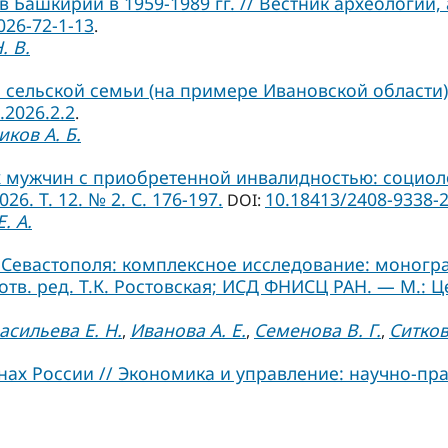
Башкирии в 1959-1989 гг. // Вестник археологии,
026-72-1-13
.
. В.
сельской семьи (на примере Ивановской области)
.2026.2.2
.
ков А. Б.
мужчин с приобретенной инвалидностью: социоло
6. Т. 12. № 2. С. 176-197.
10.18413/2408-9338-2
DOI:
. А.
евастополя: комплексное исследование: монографи
 отв. ред. Т.К. Ростовская; ИСД ФНИСЦ РАН. — М.: Ц
асильева Е. Н.
Иванова А. Е.
Семенова В. Г.
Ситков
,
,
,
х России // Экономика и управление: научно-практ