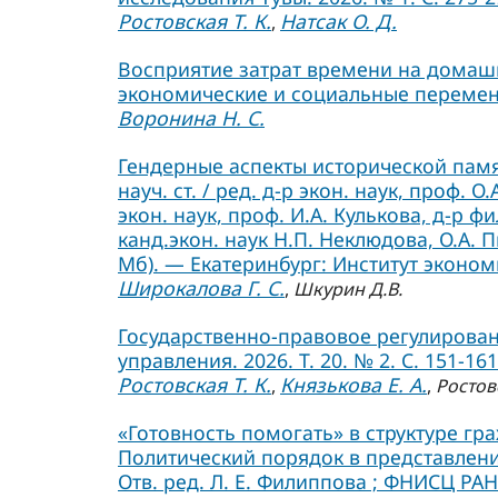
Ростовская Т. К.
Натсак О. Д.
,
Восприятие затрат времени на домаш
экономические и социальные перемены.
Воронина Н. С.
Гендерные аспекты исторической памя
науч. ст. / ред. д-р экон. наук, проф. О
экон. наук, проф. И.А. Кулькова, д-р фи
канд.экон. наук Н.П. Неклюдова, О.А. П
Мб). — Екатеринбург: Институт экономи
Широкалова Г. С.
,
Шкурин Д.В.
Государственно-правовое регулирован
управления. 2026. Т. 20. № 2. С. 151-161
Ростовская Т. К.
Князькова Е. А.
,
,
Ростов
«Готовность помогать» в структуре гр
Политический порядок в представления
Отв. ред. Л. Е. Филиппова ; ФНИСЦ РАН.