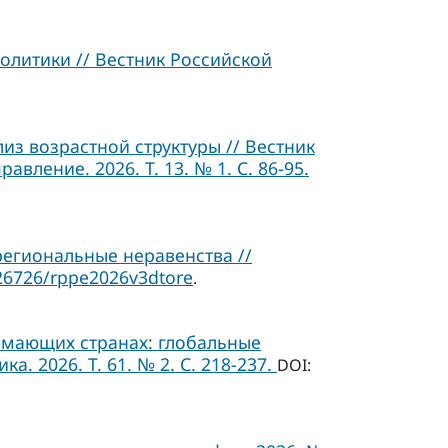
олитики // Вестник Российской
з возрастной структуры // Вестник
ление. 2026. Т. 13. № 1. C. 86-95.
егиональные неравенства //
26726/rppe2026v3dtore
.
мающих странах: глобальные
. 2026. Т. 61. № 2. С. 218-237.
DOI: