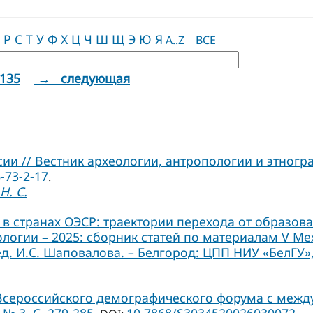
Р
С
Т
У
Ф
Х
Ц
Ч
Ш
Щ
Э
Ю
Я
A..Z
ВСЕ
135
→ следующая
и // Вестник археологии, антропологии и этнограф
-73-2-17
.
Н. С.
в странах ОЭСР: траектории перехода от образов
иологии – 2025: сборник статей по материалам V 
ед. И.С. Шаповалова. – Белгород: ЦПП НИУ «БелГУ», 
 Всероссийского демографического форума с межд