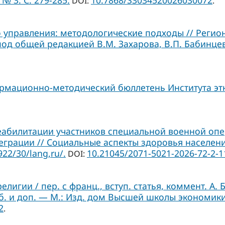
№ 3. С. 279-285.
10.7868/S3034520026030072
DOI:
.
 управления: методологические подходы // Регион
под общей редакцией В.М. Захарова, В.П. Бабинцев
ормационно-методический бюллетень Института этн
еабилитации участников специальной военной оп
грации // Социальные аспекты здоровья населения.
922/30/lang,ru/.
10.21045/2071-5021-2026-72-2-1
DOI:
лигии / пер. с франц., вступ. статья, коммент. А. 
б. и доп. — М.: Изд. дом Высшей школы экономики
2
.