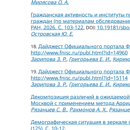
Мирясова О. А.
Гражданская активность и институты п
граждан (по материалам обследований 2
РАН, 2026. C. 103-122.
10.19181/sbo
DOI:
Островская Ю. Е.
Дайджест Официального портала ФН
18.
http://www.fnisc.ru/publ.html?id=14960
Зарипова З. Р.
Григорьева Е. И.
Кирико
,
,
Дайджест Официального портала ФН
19.
http://www.fnisc.ru/publ.html?id=15114
Зарипова З. Р.
Григорьева Е. И.
Кирико
,
,
Декомпозиция различий в ожидаемой 
Москвой с применением метода Арриаги
Рязанцев С. В.
Рахмонов А. Х.
Рязанцев
,
,
Демографическая ситуация в зеркале 
(125). С. 10-12.