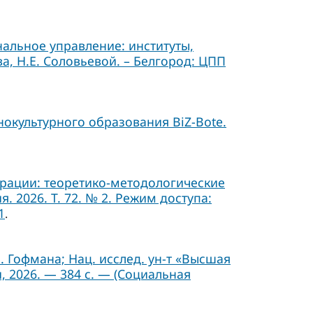
альное управление: институты,
а, Н.Е. Соловьевой. – Белгород: ЦПП
окультурного образования BiZ-Bote.
ерации: теоретико-методологические
 2026. Т. 72. № 2. Режим доступа:
1
.
Б. Гофмана; Нац. исслед. ун-т «Высшая
, 2026. — 384 с. — (Социальная