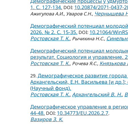
Демографические процессы у удмуртов 
1. С. 127-134.
10.20874/2071-0437-2
DOI:
Чернышева Н
Ажигулова А.И.
,
Уваров С.Н.
,
Демографический потенциал молодой 
2026. № 2. С. 15-35.
10.21064/WinRS
DOI:
Ростовская Т. К.
Синельни
,
Рычихина Н.С.
,
Демографический потенциал молодых 
результат. Социология и управление. 202
Ростовская Т. К.
Князькова Е
,
Рочева Я.С.
,
Демографическое развитие города С
29.
Архангельский, Е.Н. Васильева [и др.];
(Научный фонд).
Ростовская Т. К.
Архангельский В. Н.
В
,
,
Демографическое управление в региона
44-48.
10.34773/EU.2026.2.7
DOI:
.
Вазиров З. К.