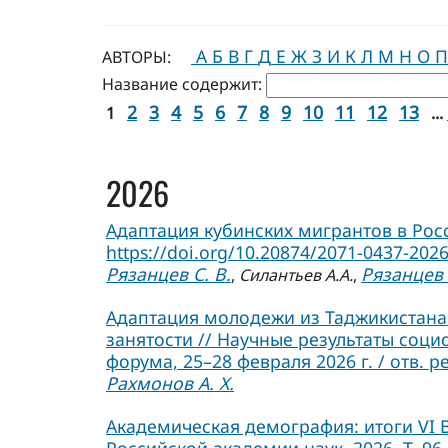
А
Б
В
Г
Д
Е
Ж
З
И
К
Л
М
Н
О
П
АВТОРЫ:
Название содержит:
2
3
4
5
6
7
8
9
10
11
12
13
1
...
2026
Адаптация кубинских мигрантов в Росси
https://doi.org/10.20874/2071-0437-2026
Рязанцев С. В.
Рязанцев 
,
Силантьев А.А.
,
Адаптация молодежи из Таджикистана 
занятости // Научные результаты соц
форума, 25–28 февраля 2026 г. / отв. р
Рахмонов А. Х.
Академическая демография: итоги VI