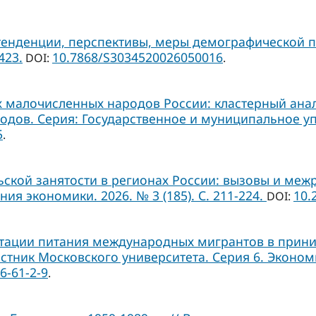
тенденции, перспективы, меры демографической п
423.
10.7868/S3034520026050016
DOI:
.
малочисленных народов России: кластерный анали
ов. Серия: Государственное и муниципальное управ
5
.
кой занятости в регионах России: вызовы и межр
 экономики. 2026. № 3 (185). С. 211-224.
10.
DOI:
тации питания международных мигрантов в прини
стник Московского университета. Серия 6. Экономика
6-61-2-9
.