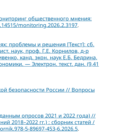
Мониторинг общественного мнения:
0.14515/monitoring.2026.2.3197
.
х: проблемы и решения [Текст]: сб.
 ист. наук, проф. Г.Е. Корнилов, д-р
ивенко, канд. экон. наук Е.Б. Бедрина,
ономики. — Электрон. текст. дан. (9,41
ой безопасности России // Вопросы
данным опросов 2021 и 2022 года) //
 2018–2022 гг.) : сборник статей /
ornik.978-5-89697-453-6.2026.5
.