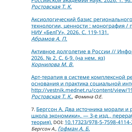
Российской академии наук. 2026. Т. 96. 
Ростовская Т. К.
Аксиологический базис регионального
технологии, ценности : монография / 
НИУ «БелГУ», 2026. С. 119-131.
Абрамов А. П.
Активное долголетие в России // Инф
2026. № 2. С. 6-9. (на нем. яз)
Корнилова М. В.
Арт-терапия в системе комплексной р
основания и практика социальной инте
http://vestnik.mednet.ru/content/view/1
Ростовская Т. К.
,
Фомина О.Е.
Бергсон А. Два источника морали и ре
7.
школа экономики». — 3-е изд., перера
теория).
10.17323/978-5-7598-4114-
DOI:
Гофман А. Б.
Бергсон А.
,