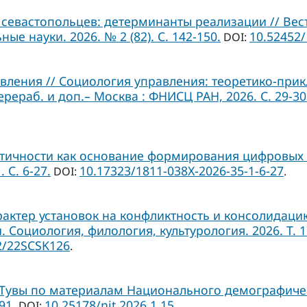
севастопольцев: детерминанты реализации // Вес
ые науки. 2026. № 2 (82). С. 142-150.
10.52452
DOI:
ления // Социология управления: теоретико-прикл
ерераб. и доп.– Москва : ФНИСЦ РАН, 2026. С. 29-30
тичности как основание формирования цифровых 
 С. 6-27.
10.17323/1811-038Х-2026-35-1-6-27
DOI:
.
рактер установок на конфликтность и консолидац
оциология, филология, культурология. 2026. Т. 17. 
2/22SCSK126
.
Тувы по материалам Национального демографичес
91.
10.25178/nit.2026.1.15
DOI:
.