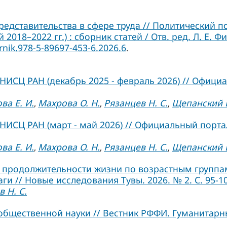
редставительства в сфере труда // Политический 
018–2022 гг.) : сборник статей / Отв. ред. Л. Е. 
rnik.978-5-89697-453-6.2026.6
.
ИСЦ РАН (декабрь 2025 - февраль 2026) // Официа
ва Е. И.
Махрова О. Н.
Рязанцев Н. С.
Щепанский Б
,
,
,
ИСЦ РАН (март - май 2026) // Официальный портал
ва Е. И.
Махрова О. Н.
Рязанцев Н. С.
Щепанский Б
,
,
,
продолжительности жизни по возрастным группа
 // Новые исследования Тувы. 2026. № 2. С. 95-10
 Н. С.
общественной науки // Вестник РФФИ. Гуманитарн