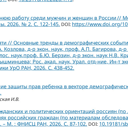
нюю работу среди мужчин и женщин в России // 
 2026. № 2. С. 122-145.
https://www.doi.org/1
DOI:
ти // Основные тренды в демографических события
.А. Козлова, д-р экон. наук, проф. А.П. Багирова, д-р
лос. наук,проф. Б.Ю. Берзин, д-р экон. наук Н.В. Кр
ышминцева; Рос. акад. наук, Урал. отд-ние, Ин-т эк
ки УрО РАН, 2026. С. 438-452.
ие защиты прав ребенка в векторе демографическ
.
ская И.В.
ажданских и политических ориентаций россиян (по 
х российских граждан (по материалам обследований
 – М. : ФНИСЦ РАН, 2026. C. 87-102.
10.19181/sb
DOI: