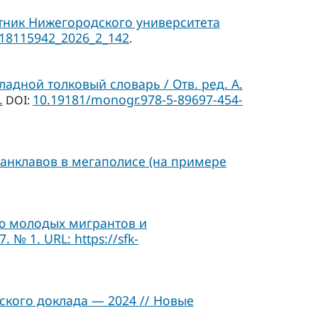
тник Нижегородского университета
/18115942_2026_2_142
.
адной толковый словарь / Отв. ред. А.
.
10.19181/monogr.978-5-89697-454-
DOI:
анклавов в мегаполисе (на примере
ию молодых мигрантов и
№ 1. URL: https://sfk-
кого доклада — 2024 // Новые