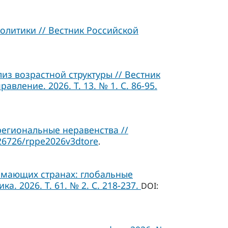
олитики // Вестник Российской
з возрастной структуры // Вестник
ление. 2026. Т. 13. № 1. C. 86-95.
егиональные неравенства //
26726/rppe2026v3dtore
.
мающих странах: глобальные
. 2026. Т. 61. № 2. С. 218-237.
DOI: