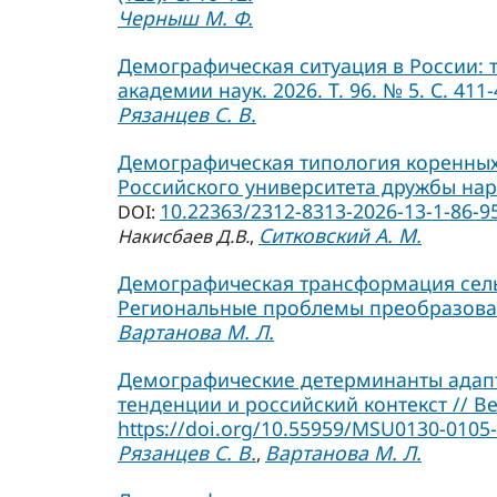
Черныш М. Ф.
Демографическая ситуация в России: 
академии наук. 2026. Т. 96. № 5. С. 411-
Рязанцев С. В.
Демографическая типология коренных 
Российского университета дружбы народ
10.22363/2312-8313-2026-13-1-86-9
DOI:
Ситковский А. М.
Накисбаев Д.В.
,
Демографическая трансформация сельс
Региональные проблемы преобразования
Вартанова М. Л.
Демографические детерминанты адап
тенденции и российский контекст // Ве
https://doi.org/10.55959/MSU0130-0105-
Рязанцев С. В.
Вартанова М. Л.
,