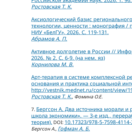
Российской академии наук. 2026. Т. 96. 
Ростовская Т. К.
Аксиологический базис регионального
технологии, ценности : монография / 
НИУ «БелГУ», 2026. С. 119-131.
Абрамов А. П.
Активное долголетие в России // Инф
2026. № 2. С. 6-9. (на нем. яз)
Корнилова М. В.
Арт-терапия в системе комплексной р
основания и практика социальной инте
http://vestnik.mednet.ru/content/view/1
Ростовская Т. К.
,
Фомина О.Е.
Бергсон А. Два источника морали и ре
7.
школа экономики». — 3-е изд., перера
теория).
10.17323/978-5-7598-4114-
DOI:
Гофман А. Б.
Бергсон А.
,