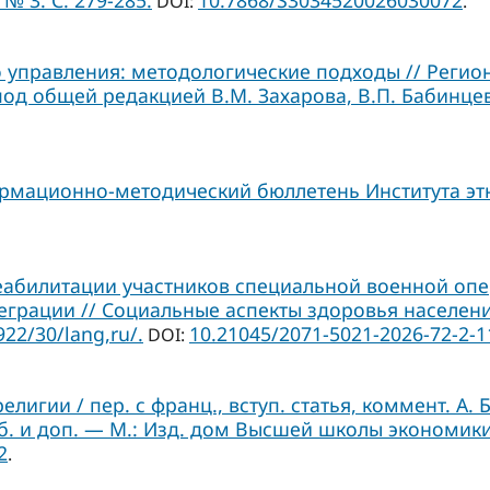
№ 3. С. 279-285.
10.7868/S3034520026030072
DOI:
.
 управления: методологические подходы // Регион
под общей редакцией В.М. Захарова, В.П. Бабинцев
ормационно-методический бюллетень Института этн
еабилитации участников специальной военной оп
грации // Социальные аспекты здоровья населения.
922/30/lang,ru/.
10.21045/2071-5021-2026-72-2-1
DOI:
лигии / пер. с франц., вступ. статья, коммент. А. 
б. и доп. — М.: Изд. дом Высшей школы экономики
2
.