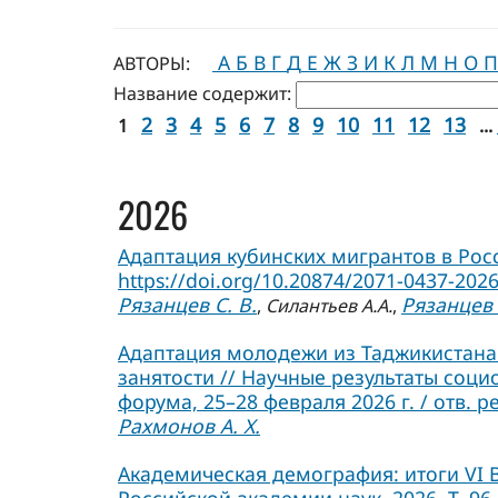
А
Б
В
Г
Д
Е
Ж
З
И
К
Л
М
Н
О
П
АВТОРЫ:
Название содержит:
2
3
4
5
6
7
8
9
10
11
12
13
1
...
2026
Адаптация кубинских мигрантов в Росси
https://doi.org/10.20874/2071-0437-2026
Рязанцев С. В.
Рязанцев 
,
Силантьев А.А.
,
Адаптация молодежи из Таджикистана 
занятости // Научные результаты соц
форума, 25–28 февраля 2026 г. / отв. р
Рахмонов А. Х.
Академическая демография: итоги VI