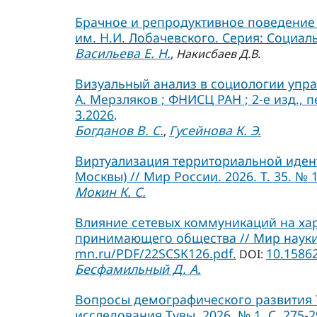
Брачное и репродуктивное поведение 
им. Н.И. Лобачевского. Серия: Социальн
Васильева Е. Н.
,
Накисбаев Д.В.
Визуальный анализ в социологии управ
А. Мерзляков ; ФНИСЦ РАН ; 2-е изд., п
3.2026
.
Богданов В. С.
Гусейнова К. Э.
,
Виртуализация территориальной иден
Москвы) // Мир России. 2026. Т. 35. № 1.
Мокин К. С.
Влияние сетевых коммуникаций на ха
принимающего общества // Мир науки. С
mn.ru/PDF/22SCSK126.pdf.
10.1586
DOI:
Бесфамильный Д. А.
Вопросы демографического развития 
исследования Тувы. 2026. № 1. С. 275-2