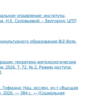
альное управление: институты,
а, Н.Е. Соловьевой. – Белгород: ЦПП
окультурного образования BiZ-Bote.
ерации: теоретико-методологические
 2026. Т. 72. № 2. Режим доступа:
1
.
Б. Гофмана; Нац. исслед. ун-т «Высшая
, 2026. — 384 с. — (Социальная