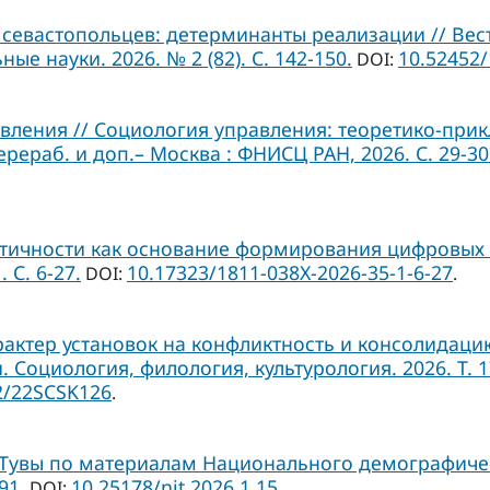
севастопольцев: детерминанты реализации // Вес
ые науки. 2026. № 2 (82). С. 142-150.
10.52452
DOI:
ления // Социология управления: теоретико-прикл
ерераб. и доп.– Москва : ФНИСЦ РАН, 2026. С. 29-30
тичности как основание формирования цифровых 
 С. 6-27.
10.17323/1811-038Х-2026-35-1-6-27
DOI:
.
рактер установок на конфликтность и консолидац
оциология, филология, культурология. 2026. Т. 17. 
2/22SCSK126
.
Тувы по материалам Национального демографичес
91.
10.25178/nit.2026.1.15
DOI:
.