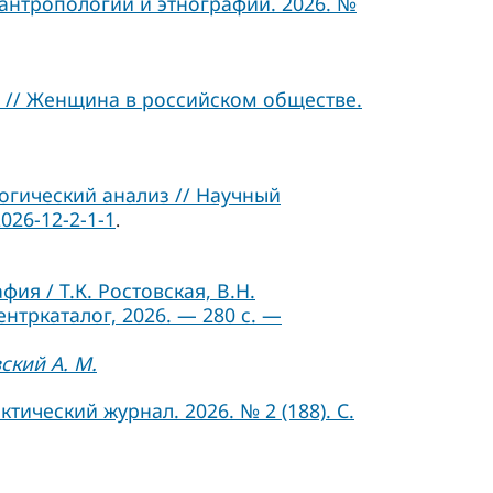
 антропологии и этнографии. 2026. №
 // Женщина в российском обществе.
гический анализ // Научный
026-12-2-1-1
.
я / Т.К. Ростовская, В.Н.
ентркаталог, 2026. — 280 с. —
ский А. М.
ический журнал. 2026. № 2 (188). С.