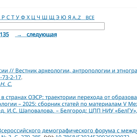
Р
С
Т
У
Ф
Х
Ц
Ч
Ш
Щ
Э
Ю
Я
A..Z
ВСЕ
135
→ следующая
и // Вестник археологии, антропологии и этнограф
-73-2-17
.
Н. С.
в странах ОЭСР: траектории перехода от образов
иологии – 2025: сборник статей по материалам V 
ед. И.С. Шаповалова. – Белгород: ЦПП НИУ «БелГУ», 
 Всероссийского демографического форума с межд