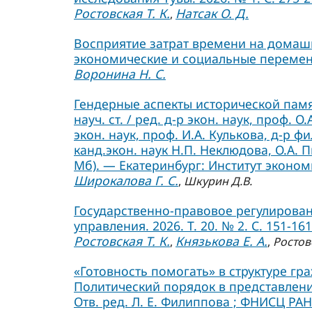
Ростовская Т. К.
Натсак О. Д.
,
Восприятие затрат времени на домаш
экономические и социальные перемены.
Воронина Н. С.
Гендерные аспекты исторической памя
науч. ст. / ред. д-р экон. наук, проф. О
экон. наук, проф. И.А. Кулькова, д-р фи
канд.экон. наук Н.П. Неклюдова, О.А. П
Мб). — Екатеринбург: Институт экономи
Широкалова Г. С.
,
Шкурин Д.В.
Государственно-правовое регулирован
управления. 2026. Т. 20. № 2. С. 151-161
Ростовская Т. К.
Князькова Е. А.
,
,
Ростов
«Готовность помогать» в структуре гр
Политический порядок в представления
Отв. ред. Л. Е. Филиппова ; ФНИСЦ РАН.