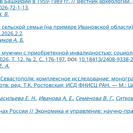
Башкирии в 1959-1989 гг. // Вестник археологии,
026-72-1-13
.
. В.
сельской семьи (на примере Ивановской области)
.2026.2.2
.
ков А. Б.
мужчин с приобретенной инвалидностью: социоло
6. Т. 12. № 2. С. 176-197.
10.18413/2408-9338-2
DOI:
. А.
евастополя: комплексное исследование: монографи
 отв. ред. Т.К. Ростовская; ИСД ФНИСЦ РАН. — М.: Ц
асильева Е. Н.
Иванова А. Е.
Семенова В. Г.
Ситков
,
,
,
х России // Экономика и управление: научно-практ