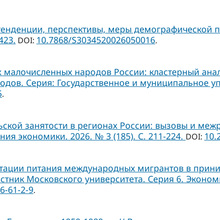
тенденции, перспективы, меры демографической п
423.
10.7868/S3034520026050016
DOI:
.
малочисленных народов России: кластерный анали
ов. Серия: Государственное и муниципальное управ
5
.
кой занятости в регионах России: вызовы и межр
 экономики. 2026. № 3 (185). С. 211-224.
10.
DOI:
тации питания международных мигрантов в прини
стник Московского университета. Серия 6. Экономика
6-61-2-9
.