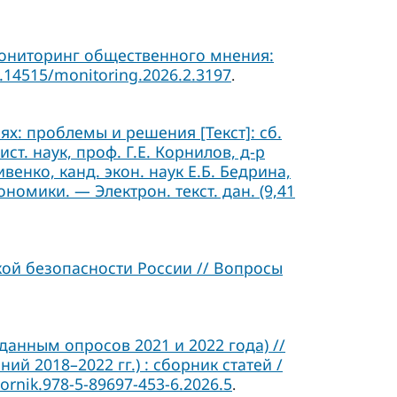
Мониторинг общественного мнения:
0.14515/monitoring.2026.2.3197
.
х: проблемы и решения [Текст]: сб.
 ист. наук, проф. Г.Е. Корнилов, д-р
ивенко, канд. экон. наук Е.Б. Бедрина,
ономики. — Электрон. текст. дан. (9,41
ой безопасности России // Вопросы
данным опросов 2021 и 2022 года) //
 2018–2022 гг.) : сборник статей /
ornik.978-5-89697-453-6.2026.5
.