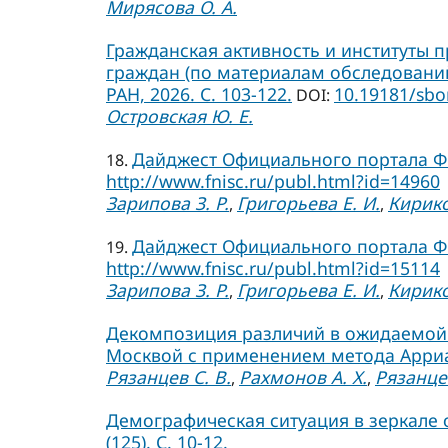
Мирясова О. А.
Гражданская активность и институты п
граждан (по материалам обследований 2
РАН, 2026. C. 103-122.
10.19181/sbo
DOI:
Островская Ю. Е.
Дайджест Официального портала ФН
18.
http://www.fnisc.ru/publ.html?id=14960
Зарипова З. Р.
Григорьева Е. И.
Кирико
,
,
Дайджест Официального портала ФН
19.
http://www.fnisc.ru/publ.html?id=15114
Зарипова З. Р.
Григорьева Е. И.
Кирико
,
,
Декомпозиция различий в ожидаемой 
Москвой с применением метода Арриаги
Рязанцев С. В.
Рахмонов А. Х.
Рязанцев
,
,
Демографическая ситуация в зеркале 
(125). С. 10-12.