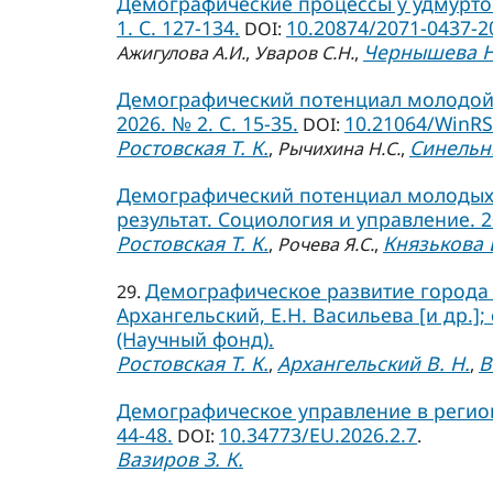
Демографические процессы у удмуртов 
1. С. 127-134.
10.20874/2071-0437-2
DOI:
Чернышева Н
Ажигулова А.И.
,
Уваров С.Н.
,
Демографический потенциал молодой 
2026. № 2. С. 15-35.
10.21064/WinRS
DOI:
Ростовская Т. К.
Синельни
,
Рычихина Н.С.
,
Демографический потенциал молодых 
результат. Социология и управление. 202
Ростовская Т. К.
Князькова Е
,
Рочева Я.С.
,
Демографическое развитие города С
29.
Архангельский, Е.Н. Васильева [и др.];
(Научный фонд).
Ростовская Т. К.
Архангельский В. Н.
В
,
,
Демографическое управление в региона
44-48.
10.34773/EU.2026.2.7
DOI:
.
Вазиров З. К.