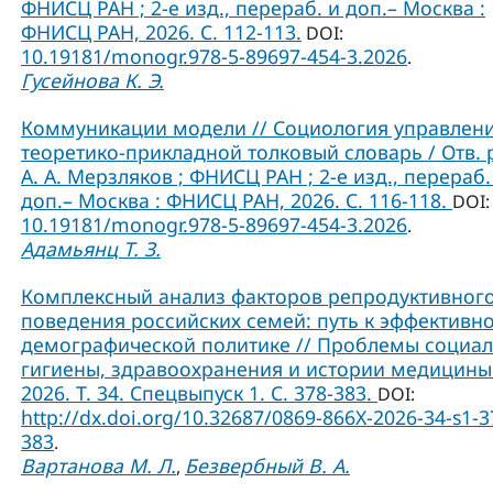
ФНИСЦ РАН ; 2-е изд., перераб. и доп.– Москва :
ФНИСЦ РАН, 2026. С. 112-113.
DOI:
10.19181/monogr.978-5-89697-454-3.2026
.
Гусейнова К. Э.
Коммуникации модели // Социология управлени
теоретико-прикладной толковый словарь / Отв. 
А. А. Мерзляков ; ФНИСЦ РАН ; 2-е изд., перераб.
доп.– Москва : ФНИСЦ РАН, 2026. С. 116-118.
DOI:
10.19181/monogr.978-5-89697-454-3.2026
.
Адамьянц Т. З.
Комплексный анализ факторов репродуктивног
поведения российских семей: путь к эффективн
демографической политике // Проблемы социа
гигиены, здравоохранения и истории медицины
2026. Т. 34. Спецвыпуск 1. С. 378-383.
DOI:
http://dx.doi.org/10.32687/0869-866X-2026-34-s1-3
383
.
Вартанова М. Л.
Безвербный В. А.
,