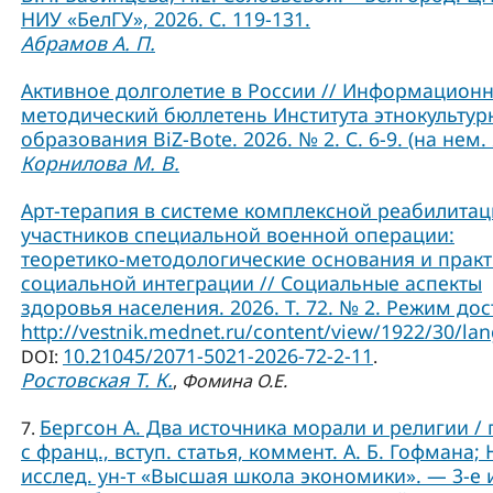
НИУ «БелГУ», 2026. С. 119-131.
Абрамов А. П.
Активное долголетие в России // Информационн
методический бюллетень Института этнокультур
образования BiZ-Bote. 2026. № 2. С. 6-9. (на нем. 
Корнилова М. В.
Арт-терапия в системе комплексной реабилита
участников специальной военной операции:
теоретико-методологические основания и практ
социальной интеграции // Социальные аспекты
здоровья населения. 2026. Т. 72. № 2. Режим дос
http://vestnik.mednet.ru/content/view/1922/30/lan
10.21045/2071-5021-2026-72-2-11
DOI:
.
Ростовская Т. К.
,
Фомина О.Е.
Бергсон А. Два источника морали и религии / 
7.
с франц., вступ. статья, коммент. А. Б. Гофмана; 
исслед. ун-т «Высшая школа экономики». — 3-е и