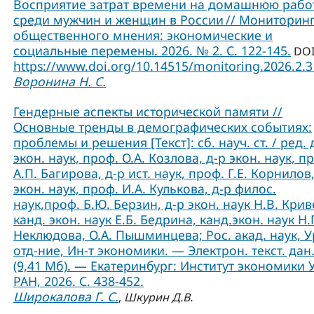
Восприятие затрат времени на домашнюю рабо
среди мужчин и женщин в России // Мониторин
общественного мнения: экономические и
социальные перемены. 2026. № 2. С. 122-145.
DOI
https://www.doi.org/10.14515/monitoring.2026.2.
Воронина Н. С.
Гендерные аспекты исторической памяти //
Основные тренды в демографических событиях:
проблемы и решения [Текст]: сб. науч. ст. / ред. 
экон. наук, проф. О.А. Козлова, д-р экон. наук, п
А.П. Багирова, д-р ист. наук, проф. Г.Е. Корнилов,
экон. наук, проф. И.А. Кулькова, д-р филос.
наук,проф. Б.Ю. Берзин, д-р экон. наук Н.В. Крив
канд. экон. наук Е.Б. Бедрина, канд.экон. наук Н.
Неклюдова, О.А. Пышминцева; Рос. акад. наук, У
отд-ние, Ин-т экономики. — Электрон. текст. дан
(9,41 Мб). — Екатеринбург: Институт экономики 
РАН, 2026. С. 438-452.
Широкалова Г. С.
,
Шкурин Д.В.