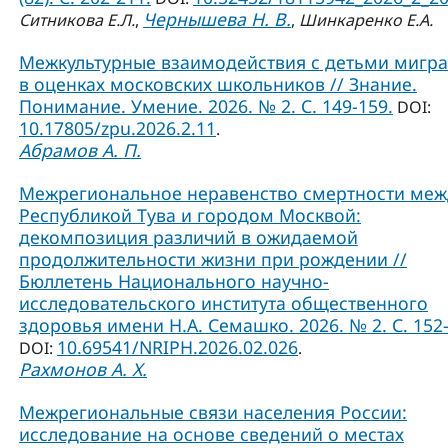
Чернышева Н. В.
Ситникова Е.Л.
,
,
Шинкаренко Е.А.
Межкультурные взаимодействия с детьми мигр
в оценках московских школьников // Знание.
Понимание. Умение. 2026. № 2. С. 149-159.
DOI:
10.17805/zpu.2026.2.11
.
Абрамов А. П.
Межрегиональное неравенство смертности меж
Республикой Тува и городом Москвой:
декомпозиция различий в ожидаемой
продолжительности жизни при рождении //
Бюллетень Национального научно-
исследовательского института общественного
здоровья имени Н.А. Семашко. 2026. № 2. С. 152-
10.69541/NRIPH.2026.02.026
DOI:
.
Рахмонов А. Х.
Межрегиональные связи населения России:
исследование на основе сведений о местах