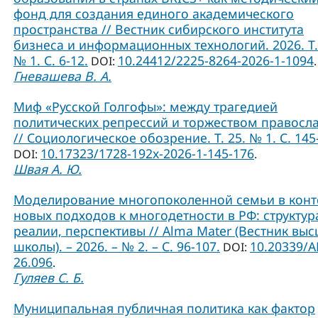
фонд для создания единого академического
пространства // Вестник сибирского института
бизнеса и информационных технологий. 2026. Т.
№ 1. С. 6-12.
10.24412/2225-8264-2026-1-1094
DOI:
.
Гневашева В. А.
Миф «Русской Голгофы»: между трагедией
политических репрессий и торжеством правосл
// Социологическое обозрение. Т. 25. № 1. С. 145
10.17323/1728-192x-2026-1-145-176
DOI:
.
Швая А. Ю.
Моделирование многопоколенной семьи в конт
новых подходов к многодетности в РФ: структур
реалии, перспективы // Alma Mater (Вестник вы
школы). – 2026. – № 2. – С. 96-107.
10.20339/A
DOI:
26.096
.
Гуляев С. Б.
Муниципальная публичная политика как фактор