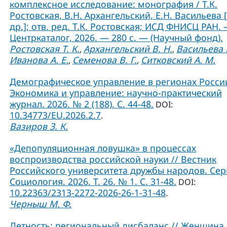
комплексное исследование: монография / Т.К.
Ростовская, В.Н. Архангельский, Е.Н. Васильева 
др.]; отв. ред. Т.К. Ростовская; ИСД ФНИСЦ РАН. 
Центркаталог, 2026. — 280 с. — (Научный фонд).
Ростовская Т. К.
Архангельский В. Н.
Васильева Е
,
,
Иванова А. Е.
Семенова В. Г.
Ситковский А. М.
,
,
Демографическое управление в регионах России
Экономика и управление: научно-практический
журнал. 2026. № 2 (188). С. 44-48.
DOI:
10.34773/EU.2026.2.7
.
Вазиров З. К.
«Депопуляционная ловушка» в процессах
воспроизводства российской науки // Вестник
Российского университета дружбы народов. Сер
Социология. 2026. Т. 26. № 1. C. 31-48.
DOI:
10.22363/2313-2272-2026-26-1-31-48
.
Черныш М. Ф.
Детность: региональный дисбаланс // Женщина 