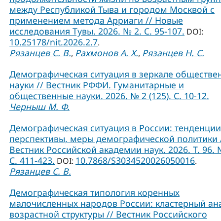
между Республикой Тыва и городом Москвой с
применением метода Арриаги // Новые
исследования Тувы. 2026. № 2. С. 95-107.
DOI:
10.25178/nit.2026.2.7
.
Рязанцев С. В.
Рахмонов А. Х.
Рязанцев Н. С.
,
,
Демографическая ситуация в зеркале обществе
науки // Вестник РФФИ. Гуманитарные и
общественные науки. 2026. № 2 (125). С. 10-12.
Черныш М. Ф.
Демографическая ситуация в России: тенденции
перспективы, меры демографической политики 
Вестник Российской академии наук. 2026. Т. 96. 
С. 411-423.
10.7868/S3034520026050016
DOI:
.
Рязанцев С. В.
Демографическая типология коренных
малочисленных народов России: кластерный ан
возрастной структуры // Вестник Российского