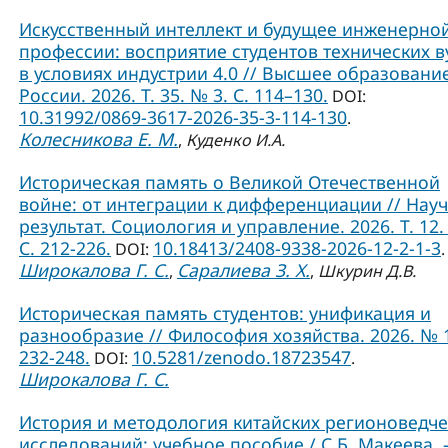
Искусственный интеллект и будущее инженерно
профессии: восприятие студентов технических в
в условиях индустрии 4.0 // Высшее образовани
России. 2026. Т. 35. № 3. С. 114–130.
DOI:
10.31992/0869-3617-2026-35-3-114-130
.
Колесникова Е. М.
,
Куденко И.А.
Историческая память о Великой Отечественной
войне: от интеграции к дифференциации // Нау
результат. Социология и управление. 2026. Т. 12.
С. 212-226.
10.18413/2408-9338-2026-12-2-1-3
DOI:
.
Широкалова Г. С.
Саралиева З. Х.
,
,
Шкурин Д.В.
Историческая память студентов: унификация и
разнообразие // Философия хозяйства. 2026. № 1
232-248.
10.5281/zenodo.18723547
DOI:
.
Широкалова Г. С.
История и методология китайских регионоведче
исследований: учебное пособие / С.Б. Макеева. –