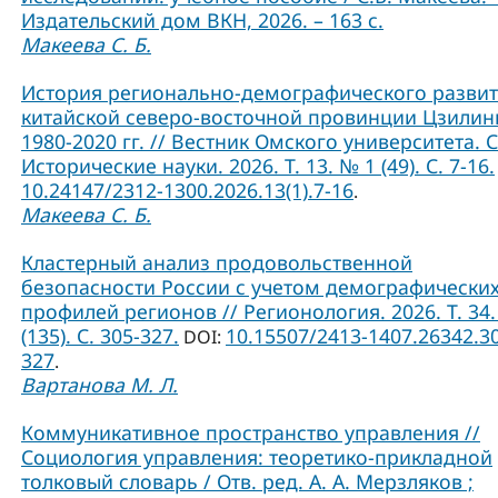
Издательский дом ВКН, 2026. – 163 с.
Макеева С. Б.
История регионально-демографического разви
китайской северо-восточной провинции Цзилин
1980-2020 гг. // Вестник Омского университета. 
Исторические науки. 2026. Т. 13. № 1 (49). С. 7-16.
10.24147/2312-1300.2026.13(1).7-16
.
Макеева С. Б.
Кластерный анализ продовольственной
безопасности России с учетом демографически
профилей регионов // Регионология. 2026. Т. 34.
(135). С. 305-327.
10.15507/2413-1407.26342.3
DOI:
327
.
Вартанова М. Л.
Коммуникативное пространство управления //
Социология управления: теоретико-прикладной
толковый словарь / Отв. ред. А. А. Мерзляков ;