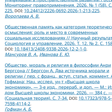
Мониторинг правоприменения. 2026. № 1 (58). С.
225.
10.24412/2226-0692-2026-1-213-225
DOI:
.
Воропаева А. В.
Общественная память как категория теоретичес
осмысления: роль и место в современных
социальных исследованиях // Научный результат
Социология и управление. 2026. Т. 12. № 2. С. 15
10.18413/2408-9338-2026-12-2-1-0
DOI:
.
Мансуров В. А.
Иванова Е. Ю.
,
Общество, мораль и религия в философии Анри
Бергсона // Бергсон А. Два источника морали и
религии / пер. с франц., вступ. статья, коммент. А
Гофмана; Нац. исслед. ун-т «Высшая школа
экономики». — 3-е изд., перераб. и доп. — М.: И
дом Высшей школы экономики, 2026. — 384 с. 
(Социальная теория). C. 7-34.
10.17323/978-5-
DOI:
7598-4114-2
.
Гофман А. Б.