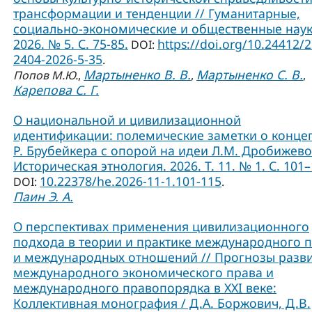
трансформации и тенденции // Гуманитарные,
социально-экономические и общественные наук
2026. № 5. С. 75-85.
https://doi.org/10.24412/
DOI:
2404-2026-5-35
.
Мартыненко В. В.
Мартыненко С. В.
Попов М.Ю.
,
,
,
Карепова С. Г.
О национальной и цивилизационной
идентификации: полемические заметки о конце
Р. Брубейкера с опорой на идеи Л.М. Дробижево
Историческая этнология. 2026. Т. 11. № 1. С. 101–
10.22378/he.2026-11-1.101-115
DOI:
.
Паин Э. А.
О перспективах применения цивилизационного
подхода в теории и практике международного 
и международных отношений // Прогнозы разв
международного экономического права и
международного правопорядка в XXI веке:
Коллективная монография / Д.А. Боржович, Д.В.