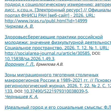
подход к социологическому измерению: авторе
дисс. к.соц.н. [Электронный ресурс] // Официал
портал ФНИСЦ РАН [веб-сайт] - 2026. URL:
http://www.isras.ru/publ.html?id=14999
Чиркова А. В.
Здоровьесберегающие практики российской
молодежи: значение физкультурной деятельност
Социальное пространство. 2026. Т. 12. № 1. URL:
http://socialarea-journal.ru/article/30585.
DOI:
10.15838/sa.2026.1.49.3
.
Воронин Г. Л.
,
Ермилова А.В.
Зоны миграционного тяготения столичных
макрорегионов России в 1989–2021 гг. // Псковс
регионологический журнал. 2026. Т. 22. № 2. С. 1
133.
10.37490/S221979310038039-5
DOI:
.
Чернышев К. А.
Идеальный город и его социальные смыслы: Ф.Л