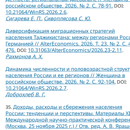
российском обществе. 2026. № 2. С. 78-91.
DOI:
10.21064/WinRS.2026.2.6
.
Сигарева Е. П.
Сивоплясова С. Ю.
,
Диверсификация миграционных стратегий
населения Таджикистана: между регионами Рос
Германией // AlterEconomics. 2026. Т. 23. № 2. С. 
476.
10.31063/AlterEconomics/2026.23-2.11
DOI:
.
Рахмонов А. Х.
Динамика численности и половозрастной струк
населения России и ее регионов // Женщина в
российском обществе. 2026. № 2. С. 92-104.
DOI:
10.21064/WinRS.2026.2.7
.
Доброхлеб В. Г.
Доходы, расходы и сбережения населения
35.
России: тенденции и перспективы. Материалы X
Международной научно-практической конфере
(Москва, 25 ноября 2025 г.) / Отв. ред. А. В. Яраш