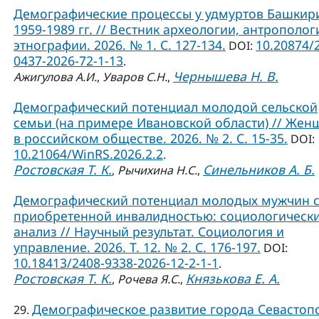
Демографические процессы у удмуртов Башкир
1959-1989 гг. // Вестник археологии, антрополог
этнографии. 2026. № 1. С. 127-134.
10.20874/
DOI:
0437-2026-72-1-13
.
Чернышева Н. В.
Ажигулова А.И.
,
Уваров С.Н.
,
Демографический потенциал молодой сельской
семьи (на примере Ивановской области) // Жен
в российском обществе. 2026. № 2. С. 15-35.
DOI:
10.21064/WinRS.2026.2.2
.
Ростовская Т. К.
Синельников А. Б.
,
Рычихина Н.С.
,
Демографический потенциал молодых мужчин 
приобретенной инвалидностью: социологическ
анализ // Научный результат. Социология и
управление. 2026. Т. 12. № 2. С. 176-197.
DOI:
10.18413/2408-9338-2026-12-2-1-1
.
Ростовская Т. К.
Князькова Е. А.
,
Рочева Я.С.
,
Демографическое развитие города Севастоп
29.