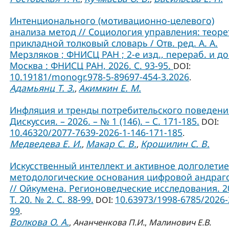
Интенционального (мотивационно-целевого)
анализа метод // Социология управления: теоре
прикладной толковый словарь / Отв. ред. А. А.
Мерзляков ; ФНИСЦ РАН ; 2-е изд., перераб. и до
Москва : ФНИСЦ РАН, 2026. С. 93-95.
DOI:
10.19181/monogr.978-5-89697-454-3.2026
.
Адамьянц Т. З.
Акимкин Е. М.
,
Инфляция и тренды потребительского поведения
Дискуссия. – 2026. – № 1 (146). – С. 171-185.
DOI:
10.46320/2077-7639-2026-1-146-171-185
.
Медведева Е. И.
Макар С. В.
Крошилин С. В.
,
,
Искусственный интеллект и активное долголетие
методологические основания цифровой андраг
// Ойкумена. Регионоведческие исследования. 2
Т. 20. № 2. С. 88-99.
10.63973/1998-6785/2026-
DOI:
99
.
Волкова О. А.
,
Ананченкова П.И.
,
Малинович Е.В.