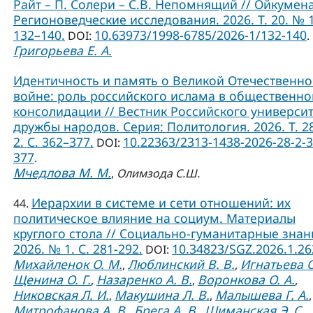
Райт – П. Солери – С.В. Непомнящий // Ойкумена
Регионоведческие исследования. 2026. Т. 20. № 1
132–140.
10.63973/1998-6785/2026-1/132-140
DOI:
.
Григорьева Е. А.
Идентичность и память о Великой Отечественн
войне: роль российского ислама в общественно
консолидации // Вестник Российского универси
дружбы народов. Серия: Политология. 2026. Т. 2
2. С. 362–377.
10.22363/2313-1438-2026-28-2-3
DOI:
377
.
Мчедлова М. М.
,
Олимзода С.Ш.
Иерархии в системе и сети отношений: их
44.
политическое влияние на социум. Материалы
круглого стола // Социально-гуманитарные знан
2026. № 1. С. 281-292.
10.34823/SGZ.2026.1.2
DOI:
Михайленок О. М.
Люблинский В. В.
Игнатьева О
,
,
Щенина О. Г.
Назаренко А. В.
Воронкова О. А.
,
,
,
Никовская Л. И.
Макушина Л. В.
Малышева Г. А.
,
,
,
Митрофанова А. В.
Брега А. В.
Шиманская Э. С.
,
,
,