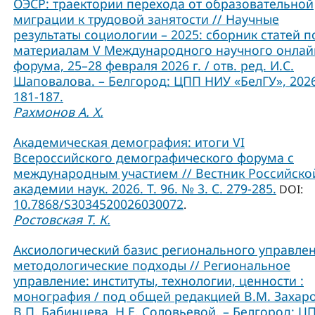
ОЭСР: траектории перехода от образовательной
миграции к трудовой занятости // Научные
результаты социологии – 2025: сборник статей п
материалам V Международного научного онлай
форума, 25–28 февраля 2026 г. / отв. ред. И.С.
Шаповалова. – Белгород: ЦПП НИУ «БелГУ», 2026
181-187.
Рахмонов А. Х.
Академическая демография: итоги VI
Всероссийского демографического форума с
международным участием // Вестник Российско
академии наук. 2026. Т. 96. № 3. С. 279-285.
DOI:
10.7868/S3034520026030072
.
Ростовская Т. К.
Аксиологический базис регионального управлен
методологические подходы // Региональное
управление: институты, технологии, ценности :
монография / под общей редакцией В.М. Захаро
В.П. Бабинцева, Н.Е. Соловьевой. – Белгород: Ц