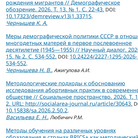
рождения мигрантов // Демографическое
обозрение. 2026. Т. 13. № 1. С. 22-43.
DOI:
10.17323/demreview.v13i1.33715
.
Чернышев К. А.
Меры демографической политики СССР в отно
многодетных матерей в первое послевоенное
десятилетие (1945—1955) // Научный диалог. 2026
15. № 2. С. 534-552.
10.24224/2227-1295-2026-
DOI:
534-552
.
Чернышева Н. В.
,
Ажигулова А.И.
Методологические подходы к обоснованию
исследования абортивных практик в современ
обществе // Социальное пространство. 2026. Т. 
2. URL: http://socialarea-journal.ru/article/30643.
D
10.15838/sa.2026.2.50.2
.
Васильева Е. Н.
,
Любичич Р.М.
Методы обучения на различных уровнях
образования в странах BRICS+ как методически