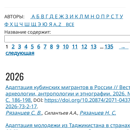
А
Б
В
Г
Д
Е
Ж
З
И
К
Л
М
Н
О
П
Р
С
Т
У
АВТОРЫ:
Ф
Х
Ц
Ч
Ш
Щ
Э
Ю
Я
A..Z
ВСЕ
Название содержит:
2
3
4
5
6
7
8
9
10
11
12
13
135
→
1
...
следующая
2026
Адаптация кубинских мигрантов в России // Вес
археологии, антропологии и этнографии. 2026. 
С. 186-198.
https://doi.org/10.20874/2071-0437
DOI:
2026-73-2-17
.
Рязанцев С. В.
Рязанцев Н. С.
,
Силантьев А.А.
,
Адаптация молодежи из Таджикистана в странах