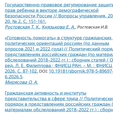
Государственно-правовое регулирование защит
прав ребенка в векторе демографической
безопасности России // Вопросы управления. 202
20. № 2. С. 151-161.
Ростовская Т. К.
Князькова Е. А.
,
,
Ростовская И.В.
«Готовность помогать» в структуре гражданских
политических ориентаций россиян (по данным
опросов 2021 и 2022 года) // Политический поря
представлениях российских граждан (по матер
обследований 2018–2022 гг.) : сборник статей / О
ред. Л. Е. Филиппова ; ФНИСЦ РАН. – М. : ФНИСЦ
2026. C. 87-102.
10.19181/sbornik.978-5-89697
DOI:
6.2026.5
.
Мирясова О. А.
Гражданская активность и институты
представительства в сфере труда // Политическ
порядок в представлениях российских граждан 
материалам обследований 2018–2022 гг.) : сбор