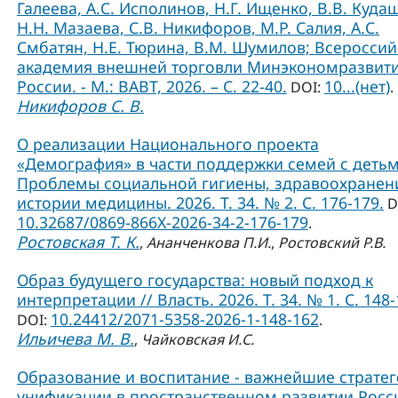
Галеева, А.С. Исполинов, Н.Г. Ищенко, В.В. Куда
Н.Н. Мазаева, С.В. Никифоров, М.Р. Салия, А.С.
Смбатян, Н.Е. Тюрина, В.М. Шумилов; Всероссий
академия внешней торговли Минэкономразвит
России. - М.: ВАВТ, 2026. – С. 22-40.
10...(нет)
DOI:
.
Никифоров С. В.
О реализации Национального проекта
«Демография» в части поддержки семей с детьм
Проблемы социальной гигиены, здравоохранен
истории медицины. 2026. Т. 34. № 2. С. 176-179.
D
10.32687/0869-866X-2026-34-2-176-179
.
Ростовская Т. К.
,
Ананченкова П.И.
,
Ростовский Р.В.
Образ будущего государства: новый подход к
интерпретации // Власть. 2026. Т. 34. № 1. С. 148-
10.24412/2071-5358-2026-1-148-162
DOI:
.
Ильичева М. В.
,
Чайковская И.С.
Образование и воспитание - важнейшие страте
унификации в пространственном развитии Росси