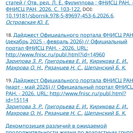
статей / Отв. ред. Л. Е. Филиппова ; ФНИСЦ РАН. –
ФНИСЦ РАН, 2026. C. 103-122.
DOI:
10.19181/sbornik.978-5-89697-453-6.2026.6
.
Островская Ю. Е.
Дайджест Официального портала ФНИСЦ РА
18.
(декабрь 2025 - февраль 2026) // Официальный
портал ФНИСЦ РАН. - 2026. URL:
http://www.fnisc.ru/publ.html?id=14960
Зарипова З. Р.
Григорьева Е. И.
Кирикова Е. И.
,
,
,
Махрова О. Н.
Рязанцев Н. С.
Щепанский Б. К.
,
,
Дайджест Официального портала ФНИСЦ РА
19.
(март - май 2026) // Официальный портал ФНИС
РАН. - 2026. URL: http://www.fnisc.ru/publ.html?
id=15114
Зарипова З. Р.
Григорьева Е. И.
Кирикова Е. И.
,
,
,
Махрова О. Н.
Рязанцев Н. С.
Щепанский Б. К.
,
,
Декомпозиция различий в ожидаемой
продолжительности жизни по возрастным груп