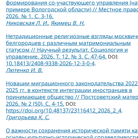
формирования со-участвующего управления (на
примере Вологодской области) // Местное прав
2026. № 1. С. 3-16.
Никовская Л. И.
Якимец В. Н.
,
Нетрадиционные религиозные взгляды москвич
белгородцев с различным матримониальным
статусом // Научный результат. Социология и
управление. 2026. Т. 12. № 3. С. 47-64.
DOI:
10.18413/2408-9338-2026-12-3-0-4
.
Лютенко И. В.
Новации миграционного законодательства 2022
2025 гг. в контексте интеграции иностранцев в
принимающее общество // Постсоветский матер
2026. № 2 (50). С. 4-15.
DOI:
https://doi.org/10.48137/23116412_2026_2_4
.
Григорьева К. С.
О важности сохранения исторической памяти ка
основы культурно-исторической справедливости