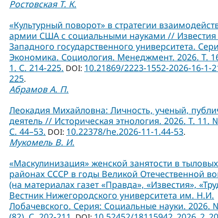
Ростовская Т. К.
«Культурный поворот» в стратегии взаимодейст
армии США с социальными науками // Известия
Западного государственного университета. Сери
Экономика. Социология. Менеджмент. 2026. Т. 1
1. С. 214-225.
10.21869/2223-1552-2026-16-1-2
DOI:
225
.
Абрамов А. П.
Леокадия Михайловна: Личность, ученый, публ
деятель // Историческая этнология. 2026. Т. 11. №
С. 44–53.
10.22378/he.2026-11-1.44-53
DOI:
.
Мукомель В. И.
«Маскулинизация» женской занятости в тыловых
районах СССР в годы Великой Отечественной в
(на материалах газет «Правда», «Известия», «Труд
Вестник Нижегородского университета им. Н.И.
Лобачевского. Серия: Социальные науки. 2026. 
(82). С. 202-211.
10.52452/18115942_2026_2_2
DOI: