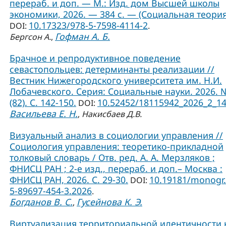
перераб. и доп. — М.: Изд. дом Высшей школы
экономики, 2026. — 384 с. — (Социальная теория
10.17323/978-5-7598-4114-2
DOI:
.
Гофман А. Б.
Бергсон А.
,
Брачное и репродуктивное поведение
севастопольцев: детерминанты реализации //
Вестник Нижегородского университета им. Н.И.
Лобачевского. Серия: Социальные науки. 2026. 
(82). С. 142-150.
10.52452/18115942_2026_2_1
DOI:
Васильева Е. Н.
,
Накисбаев Д.В.
Визуальный анализ в социологии управления //
Социология управления: теоретико-прикладной
толковый словарь / Отв. ред. А. А. Мерзляков ;
ФНИСЦ РАН ; 2-е изд., перераб. и доп.– Москва :
ФНИСЦ РАН, 2026. С. 29-30.
10.19181/monogr.
DOI:
5-89697-454-3.2026
.
Богданов В. С.
Гусейнова К. Э.
,
Виртуализация территориальной идентичности 