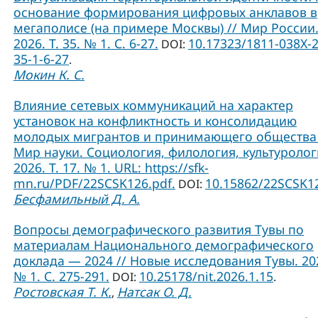
основание формирования цифровых анклавов в
мегаполисе (на примере Москвы) // Мир России
2026. Т. 35. № 1. С. 6-27.
10.17323/1811-038Х-
DOI:
35-1-6-27
.
Мокин К. С.
Влияние сетевых коммуникаций на характер
установок на конфликтность и консолидацию
молодых мигрантов и принимающего общества 
Мир науки. Социология, филология, культуролог
2026. Т. 17. № 1. URL: https://sfk-
mn.ru/PDF/22SCSK126.pdf.
10.15862/22SCSK1
DOI:
Бесфамильный Д. А.
Вопросы демографического развития Тувы по
материалам Национального демографического
доклада — 2024 // Новые исследования Тувы. 20
№ 1. С. 275-291.
10.25178/nit.2026.1.15
DOI:
.
Ростовская Т. К.
Натсак О. Д.
,