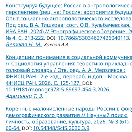
Конструируя будущее: Россия в антропологичес
перспективе (рец. на: Россия: восприятие будущ
Опыт социально-антропологического исследова
Под ред. В.А. Тишкова; сост. О.В. Кульбачевская. 
ИЭА РАН, 2024) // Этнографическое обозрение. 2
№ 4. С. 213-222.
10.7868/S3034627426040113
DOI:
.
Великая Н. М.
,
Хохлов А.А.
Концепции понимания в социальной коммуник
// Социология управления: теоретико-прикладн
толковый словарь / Отв. ред. А. А. Мерзляков ;
ФНИСЦ РАН ; 2-е изд., перераб. и доп.– Москва :
ФНИСЦ РАН, 2026. С. 125-127.
DOI:
10.19181/monogr.978-5-89697-454-3.2026
.
Адамьянц Т. З.
Коренные малочисленные народы России в фок
демографического развития // Научный поиск:
личность, образование, культура. 2026. № 3 (61). 
60-64.
10.54348/SciS.2026.3.9
DOI:
.