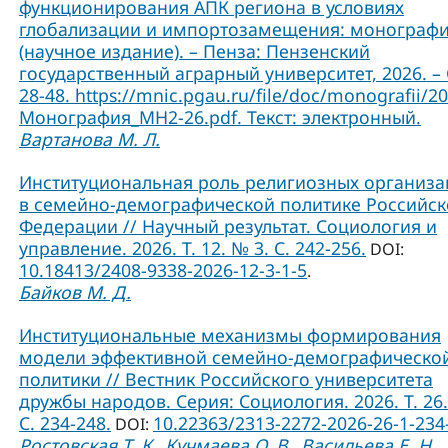
функционирования АПК региона в условиях
глобализации и импортозамещения: монограф
(научное издание). – Пенза: Пензенский
государственный аграрный университет, 2026. – 
28-48. https://mnic.pgau.ru/file/doc/monografii/2
Монография_МН2-26.pdf. Текст: электронный.
Вартанова М. Л.
Институциональная роль религиозных организ
в семейно-демографической политике Российс
Федерации // Научный результат. Социология и
управление. 2026. Т. 12. № 3. С. 242-256.
DOI:
10.18413/2408-9338-2026-12-3-1-5
.
Байков М. Д.
Институциональные механизмы формирования
модели эффективной семейно-демографическо
политики // Вестник Российского университета
дружбы народов. Серия: Социология. 2026. Т. 26.
C. 234-248.
10.22363/2313-2272-2026-26-1-234
DOI:
Ростовская Т. К.
Кучмаева О. В.
Васильева Е. Н.
,
,