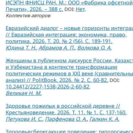
ИСЭПН ФНИСЦ РАН. М.: ООО «Фабрика офсетной
Печати», 2026. – 388 с.
Нет
DOI:
.
Коллектив авторов
Евразийский диалог – новые горизонты интегра
// Евразийская интеграция: экономика, право,
политика. 2026. Т. 20. № 2 (56). С. 189-191.
Юдина Т. Н.
Абрамов А. П.
Волкова О. А.
,
,
Женщины в публичном дискурсе России, Казахс
и Узбекистана в контексте трансформации
политических режимов в XXI веке (сравнительн
анализ) // PolitBook. 2026. № 2. С. 60-82.
DOI:
10.24412/2227-1538-2026-2-60-82
.
Великая Н. М.
Здоровье пожилых в российской деревне //
Крестьяноведение. 2026. Т. 11. № 1. С. 137-160.
Петухова И. С.
Парфенова О. А.
Галкин К. А.
,
,
Здоровьесберегающее поведение: типологичес