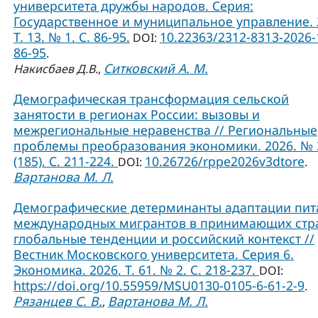
университета дружбы народов. Серия:
Государственное и муниципальное управление. 
Т. 13. № 1. C. 86-95.
10.22363/2312-8313-2026-
DOI:
86-95
.
Ситковский А. М.
Накисбаев Д.В.
,
Демографическая трансформация сельской
занятости в регионах России: вызовы и
межрегиональные неравенства // Региональные
проблемы преобразования экономики. 2026. № 
(185). С. 211-224.
10.26726/rppe2026v3dtore
DOI:
.
Вартанова М. Л.
Демографические детерминанты адаптации пит
международных мигрантов в принимающих стр
глобальные тенденции и российский контекст //
Вестник Московского университета. Серия 6.
Экономика. 2026. Т. 61. № 2. С. 218-237.
DOI:
https://doi.org/10.55959/MSU0130-0105-6-61-2-9
.
Рязанцев С. В.
Вартанова М. Л.
,