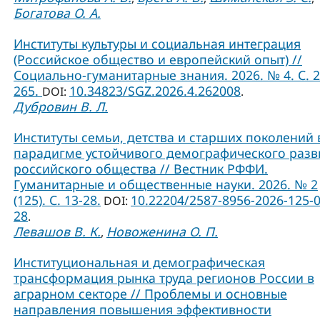
Богатова О. А.
Институты культуры и социальная интеграция
(Российское общество и европейский опыт) //
Социально-гуманитарные знания. 2026. № 4. С. 2
265.
10.34823/SGZ.2026.4.262008
DOI:
.
Дубровин В. Л.
Институты семьи, детства и старших поколений 
парадигме устойчивого демографического разв
российского общества // Вестник РФФИ.
Гуманитарные и общественные науки. 2026. № 2
(125). С. 13-28.
10.22204/2587-8956-2026-125-0
DOI:
28
.
Левашов В. К.
Новоженина О. П.
,
Институциональная и демографическая
трансформация рынка труда регионов России в
аграрном секторе // Проблемы и основные
направления повышения эффективности